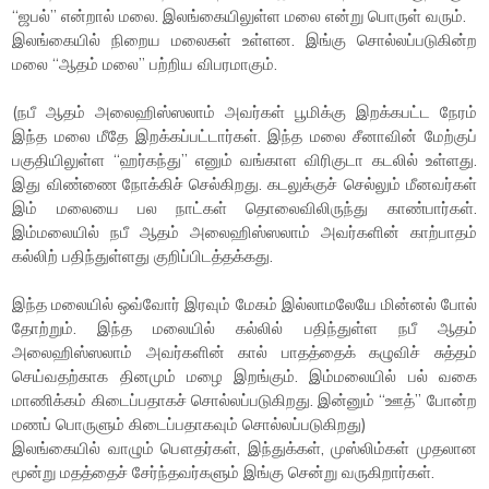
“ஜபல்” என்றால் மலை. இலங்கையிலுள்ள மலை என்று பொருள் வரும்.
இலங்கையில் நிறைய மலைகள் உள்ளன. இங்கு சொல்லப்படுகின்ற
மலை “ஆதம் மலை” பற்றிய விபரமாகும்.
(நபீ ஆதம் அலைஹிஸ்ஸலாம் அவர்கள் பூமிக்கு இறக்கபட்ட நேரம்
இந்த மலை மீதே இறக்கப்பட்டார்கள். இந்த மலை சீனாவின் மேற்குப்
பகுதியிலுள்ள “ஹர்கந்து” எனும் வங்காள விரிகுடா கடலில் உள்ளது.
இது விண்ணை நோக்கிச் செல்கிறது. கடலுக்குச் செல்லும் மீனவர்கள்
இம் மலையை பல நாட்கள் தொலைவிலிருந்து காண்பார்கள்.
இம்மலையில் நபீ ஆதம் அலைஹிஸ்ஸலாம் அவர்களின் காற்பாதம்
கல்லிற் பதிந்துள்ளது குறிப்பிடத்தக்கது.
இந்த மலையில் ஒவ்வோர் இரவும் மேகம் இல்லாமலேயே மின்னல் போல்
தோற்றும். இந்த மலையில் கல்லில் பதிந்துள்ள நபீ ஆதம்
அலைஹிஸ்ஸலாம் அவர்களின் கால் பாதத்தைக் கழுவிச் சுத்தம்
செய்வதற்காக தினமும் மழை இறங்கும். இம்மலையில் பல் வகை
மாணிக்கம் கிடைப்பதாகச் சொல்லப்படுகிறது. இன்னும் “ஊத்” போன்ற
மணப் பொருளும் கிடைப்பதாகவும் சொல்லப்படுகிறது)
இலங்கையில் வாழும் பௌதர்கள், இந்துக்கள், முஸ்லிம்கள் முதலான
மூன்று மதத்தைச் சேர்ந்தவர்களும் இங்கு சென்று வருகிறார்கள்.