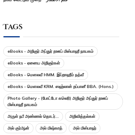
Tags
eBooks - அறிஞர் அப்துர் றஊப் மிஸ்பாஹீ நாயகம்
eBooks - ஏனைய அறிஞர்கள்
eBooks - மௌலவீ HMM. இப்றாஹீம் நத்வீ
eBooks - மௌலவீ KRM. ஸஹ்லான் றப்பானீ BBA. (Hons.)
Photo Gallery - (போட்டோ கலெரி) அறிஞர் அப்துர் றஊப்
மிஸ்பாஹீ நாயகம்
அருள் நபீ அண்ணல் தொடர்...
அறிவித்தல்கள்
அல் குர்ஆன்
அல் மிஷ்காத்
அல் மிஸ்பாஹ்