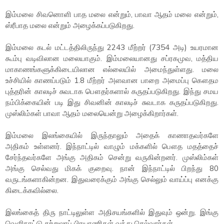
இம்மலை சிவனொளி பாத மலை என்றும், பாவா ஆதம் மலை என்றும்,
ஸ்ரீபாத மலை என்றும் அழைக்கப்படுகிறது.
இம்மலை கடல் மட்டத்திலிருந்து 2243 மீற்றர் (7354 அடி) உயரமான
கூம்பு வடிவிலான மலையாகும். இம்மலையானது சப்ரகமுவ, மத்திய
மாகாணங்களுக்கிடையிலான எல்லையில் அமைந்துள்ளது. மலை
உச்சியில் காணப்படும் 1.8 மீற்றர் அளவான பாறை அமைப்பு கௌதம
புத்தரின் காலடிச் சுவடாக பௌதர்களால் கருதப்படுகிறது. இந்து சமய
நம்பிக்கையின் படி இது சிவனின் காலடிச் சுவடாக கருதப்படுகிறது.
முஸ்லிம்கள் பாவா ஆதம் மலையென்று அழைக்கிறார்கள்.
இம்மலை இலங்கையில் இருந்தாலும் அதைக் காணாதவர்களே
அதிகம் உள்ளனர். இந்நாட்டில் வாழும் மக்களில் பௌத மதத்தைச்
சேர்ந்தவர்களே அங்கு அதிகம் சென்று வருகின்றனர். முஸ்லிம்கள்
அங்கு செல்வது மிகக் குறைவு. நான் இந்நாட்டில் பிறந்து 80
வருடங்களாகின்றன. இதுவரைக்கும் அங்கு செல்லும் வாய்ப்பு எனக்கு
கிடைக்கவில்லை.
இலங்கைத் திரு நாட்டிலுள்ள அதிசயங்களில் இதுவும் ஒன்று. இங்கு
வெளிநாட்டு சுற்றுலாப் பிரயாணிகள் வந்து செல்வார்கள்.