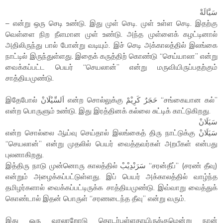
سَيَّالَةْ
– என்று ஒரு செடி உண்டு. இது முள் செடி. முள் உள்ள செடி. இதற்கு
வெள்ளை நிற நீளமான முள் உண்டு. அந்த முள்ளைக் கழட்டினால்
அதிலிருந்து பால் போன்று வடியும். இச் செடி அக்காலத்தில் இலங்கை
நாட்டில் இருந்துள்ளது. இதைக் கருத்திற் கொண்டு “செய்யாலா” என்று
வைக்கப்பட்ட பெயர் “செயலான்” என்று மருவியிருப்பதற்கும்
சாத்தியமுண்டு.
இதேபோல் اَلسِّيْلَانْ என்ற சொல்லுக்கு حَجَرٌ كَرِيْمْ “சங்கையான கல்”
என்ற பொருளும் உண்டு. இது இரத்தினக் கல்லை சுட்டிக் காட்டுகிறது.
سَيَلَانْ
என்ற சொல்லை ஆய்வு செய்தால் இலங்கைத் திரு நாட்டுக்கு سَيَلَانْ
“செயலான்” என்று முதலில் பெயர் வைத்தவர்கள் அறபீகள் என்பது
புலனாகிறது.
இத்திரு நாடு முன்னொரு காலத்தில் سَرَنْدِيْبْ “சரன்தீப்” (சரண் தீவு)
என்றும் அழைக்கப்பட்டுள்ளது. இப் பெயர் அக்காலத்தில் வாழ்ந்த
தமிழர்களால் வைக்கப்பட்டிருக்க சாத்தியமுண்டு. இவ்வாறு வைத்துக்
கொண்டால் இதன் பொருள் “சரணடைந்த தீவு” என்று வரும்.
இது ஒரு வரலாறோடு தொடர்புள்ளதாயிருக்குமென்று நான்