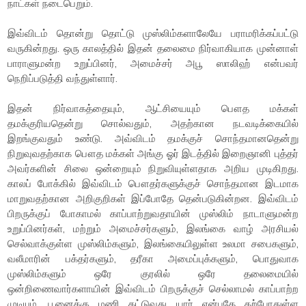
நாட்கள் நடைபெறும்.
இவ்விடம் தொன்று தொட்டு முஸ்லிம்களாலேயே பராமரிக்கப்பட்டு
வருகின்றது. ஒரு காலத்தில் இதன் தலைமை நிர்வாகியாக முன்னாள்
பாராளுமன்ற உறுப்பினர், அமைச்சர் அபூ ஸாலிஹ் என்பவர்
நெறிப்படுத்தி வந்துள்ளார்.
இதன் நிர்வாகத்தையும், ஆட்சியையும் பௌத மக்கள்
தமக்குரியதென்று சொல்வதும், அதற்கான நடவடிக்கையில்
இறங்குவதும் உண்டு. அவ்விடம் தமக்குச் சொந்தமானதென்று
நிறுவுவதற்காக பௌத மக்கள் அங்கு ஓர் இடத்தில் இறைஞானி புத்தர்
அவர்களின் சிலை ஒன்றையும் நிறுவியுள்ளதாக அறிய முடிகிறது.
காலப் போக்கில் இவ்விடம் பௌதர்களுக்குச் சொந்தமான இடமாக
மாறுவதற்கான அறிகுறிகள் இப்போதே தென்படுகின்றன. இவ்விடம்
பிறருக்குப் போகாமல் காப்பாற்றுவதாயின் முஸ்லிம் நாடாளுமன்ற
உறுப்பினர்கள், மற்றும் அமைச்சர்களும், இலங்கை வாழ் அரசியல்
செல்வாக்குள்ள முஸ்லிம்களும், இலங்கையிலுள்ள உலமா சபைகளும்,
வலீமாரின் பக்தர்களும், தரீகா அமைப்புக்களும், பொதுவாக
முஸ்லிம்களும் ஒரே குரலில் ஒரே தலைமையில்
ஒன்றிணைவார்களாயின் இவ்விடம் பிறருக்குச் செல்லாமல் காப்பாற்ற
முடியும். பூனைக்கு மணி கட்டுவது யார் என்பதே தற்போதுள்ள