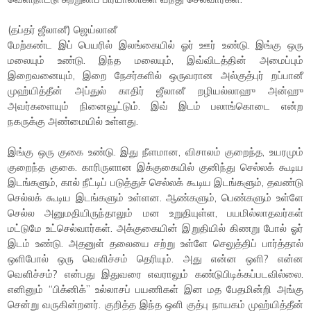
(தப்தர் ஜீலானீ) ஜெய்லானீ
மேற்கண்ட இப் பெயரில் இலங்கையில் ஓர் ஊர் உண்டு. இங்கு ஒரு
மலையும் உண்டு. இந்த மலையும், இவ்விடத்தின் அமைப்பும்
இறைவனையும், இறை நேசர்களில் ஒருவரான அல்குத்புர் றப்பானீ
முஹ்யித்தீன் அப்துல் காதிர் ஜீலானீ றழியல்லாஹு அன்ஹு
அவர்களையும் நினைவூட்டும். இவ் இடம் பலாங்கொடை என்ற
நகருக்கு அண்மையில் உள்ளது.
இங்கு ஒரு குகை உண்டு. இது நீளமான, விசாலம் குறைந்த, உயரமும்
குறைந்த குகை. காரிருளான இக்குகையில் குனிந்து செல்லக் கூடிய
இடங்களும், கால் நீட்டிப் படுத்துச் செல்லக் கூடிய இடங்களும், தவண்டு
செல்லக் கூடிய இடங்களும் உள்ளன. ஆண்களும், பெண்களும் உள்ளே
செல்ல அனுமதியிருந்தாலும் மன உறுதியுள்ள, பயமில்லாதவர்கள்
மட்டுமே உட்செல்வார்கள். அக்குகையின் இறுதியில் கிணறு போல் ஓர்
இடம் உண்டு. அதனுள் தலையை சற்று உள்ளே செலுத்திப் பார்த்தால்
ஒளிபோல் ஒரு வெளிச்சம் தெரியும். அது என்ன ஒளி? என்ன
வெளிச்சம்? என்பது இதுவரை எவராலும் கண்டுபிடிக்கப்படவில்லை.
எனினும் “பிக்னிக்” உல்லாசப் பயணிகள் இன மத பேதமின்றி அங்கு
சென்று வருகின்றனர். குறித்த இந்த ஒளி குத்பு நாயகம் முஹ்யித்தீன்