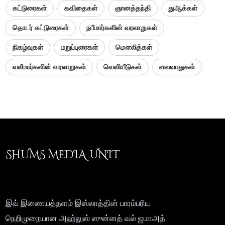
கட்டுரைகள்
கவிதைகள்
ஞானத்தந்தி
துஆக்கள்
தொடர் கட்டுரைகள்
நபீமார்களின் வரலாறுகள்
நிகழ்வுகள்
மறுப்புரைகள்
மௌலித்கள்
வலீமார்களின் வரலாறுகள்
வெளியீடுகள்
ஸலவாதுகள்
SHUMS MEDIA UNIT
இவ் இணையத்தளம் இஸ்லாத்தின் பாரம்பரிய
நெறிமுறையான அஹ்லுஸ் ஸுன்னத் வல் ஜமாஅத்