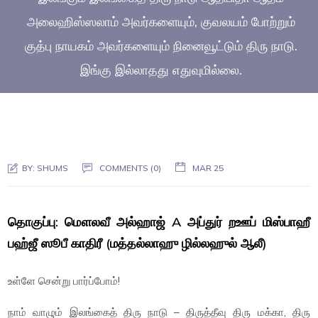
அலைஹிஸ்ஸலாம் அவர்களையும், குவலயம் போற்றும்
குத்பு நாயகம் அவர்களையும் நினைவூட்டும் திரு நாடு.
இங்கு இல்லாதது எதுவுமில்லை.
BY:
SHUMS
COMMENTS (0)
MAR 25
தொகுப்பு: மௌலவீ அல்ஹாஜ் A அப்துர் றஊப் மிஸ்பாஹீ
பஹ்ஜீ ஸூபீ காதிரீ (மத்தல்லாஹு ழில்லஹுல் ஆலீ)
உள்ளே சென்று பார்ப்போம்!
நாம் வாழும் இலங்கைத் திரு நாடு – திருத்தீவு திரு மக்கா, திரு