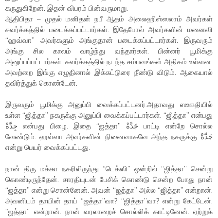
கருதுகிறேன். இதன் விபரம் பின்வருமாறு.
ஆதிபிதா – முதல் மனிதன் நபீ ஆதம் அலைஹிஸ்ஸலாம் அவர்கள்
சுவர்க்கத்தில் படைக்கப்பட்டார்கள். இதேபோல் அவர்களின் மனைவி
“ஹவ்வா” அவர்களும் அங்குதான் படைக்கப்பட்டார்கள். இருவரும்
அங்கு சில காலம் வாழ்ந்து வந்தார்கள். பின்னர் பூமிக்கு
அனுப்பப்பட்டார்கள். சுவர்க்கத்தில் நடந்த சம்பவங்கள் அதிகம் உள்ளன.
அவற்றை இங்கு எழுதினால் இக்கட்டுரை நீண்டு விடும். ஆகையால்
தவிர்த்துக் கொண்டேன்.
இருவரும் பூமிக்கு அனுப்பி வைக்கப்பட்டனர்.அதாவது ஸஊதியில்
உள்ள “ஜித்தா” நகருக்கு அனுப்பி வைக்கப்பட்டார்கள். “ஜித்தா” என்பது
جِدَّةْ என்பது பிழை. இதை “ஜத்தா” جَدَّةْ பாட்டி என்றே சொல்ல
வேண்டும். ஹவ்வா அவர்களின் நினைவாகவே அந்த நகருக்கு جَدَّةْ
என்று பெயர் வைக்கப்பட்டது.
நான் திரு மக்கா நகரிலிருந்து “டெக்ஸி” ஒன்றில் “ஜித்தா” சென்று
கொண்டிருந்தேன். சாரதியுடன் பேசிக் கொண்டு சென்ற போது நான்
“ஜத்தா” என்று சொன்னேன். அவன் “ஜத்தா” அல்ல “ஜித்தா” என்றான்.
அவனிடம் தாயின் தாய் “ஜத்தா”வா? “ஜித்தா”வா? என்று கேட்டேன்.
“ஜத்தா” என்றான். நான் வரலாறைச் சொல்லிக் காட்டினேன். ஏற்றுக்