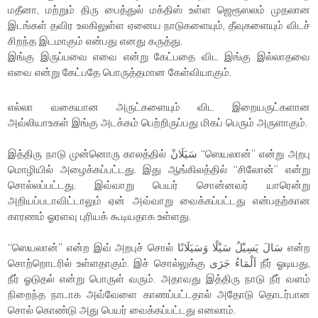
மதீனா, மற்றும் திரு பைத்துல் மக்திஸ் உள்ள ஜெரூஸலம் முதலான
இடங்கள் தவிர உலகிலுள்ள ஏனைய நாடுகளையும், தீவுகளையும் விடச்
சிறந்த இடமாகும் என்பது எனது கருத்து.
இங்கு இருப்பவை எவை என்று கேட்பதை விட இங்கு இல்லாதவை
எவை என்று கேட்பதே பொருத்தமான கேள்வியாகும்.
எல்லா வகையான அருட்களையும் விட இறையருட்களான
அவ்லியாஉகள் இங்கு அடக்கம் பெற்றிருப்பது மிகப் பெரும் அருளாகும்.
இத்திரு நாடு முன்னொரு காலத்தில் سَيَلَانْ “ஸெயலான்” என்று அறபு
மொழியில் அழைக்கப்பட்டது. இது ஆங்கிலத்தில் “சிலோன்” என்று
சொல்லப்பட்டது. இவ்வாறு பெயர் சொன்னவர் யாரென்று
அறியப்படாவிட்டாலும் ஏன் அவ்வாறு வைக்கப்பட்டது என்பதற்கான
காரணம் ஓரளவு புரியக் கூடியதாக உள்ளது.
“ஸெயலான்” என்ற இவ் அறபுச் சொல் سَالَ يَسِيْلُ سَيْلًا وَسَيَلَانًا என்ற
சொற்றொடரில் உள்ளதாகும். இச் சொல்லுக்கு اَلْمَاءُ جَرَى நீர் ஓடியது,
நீர் ஓடுதல் என்று பொருள் வரும். அதாவது இத்திரு நாடு நீர் வளம்
நிறைந்த நாடாக அவ்வேளை காணப்பட்டதால் அதோடு தொடர்பான
சொல் கொண்டு அது பெயர் வைக்கப்பட்டது எனலாம்.