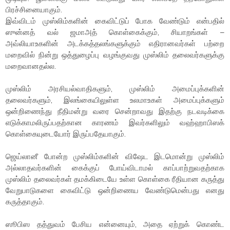
பிரச்சினையாகும்.
இவ்விடம் முஸ்லிம்களின் கைவிட்டுப் போக வேண்டும் என்பதில்
ஸுன்னத் வல் ஜமாஅத் கொள்கைக்கும், சியாறங்கள் –
அவ்லியாஉகளின் அடக்கத்தலங்களுக்கும் எதிரானவர்கள் பற்றை
மறைவில் நின்று ஒத்துழைப்பு வழங்குவது முஸ்லிம் தலைவர்களுக்கு
மறைவானதல்ல.
முஸ்லிம் அரசியல்வாதிகளும், முஸ்லிம் அமைப்புக்களின்
தலைவர்களும், இலங்கையிலுள்ள உலமாஉகள் அமைப்புக்களும்
ஒன்றிணைந்து நீதிமன்று வரை சென்றாவது இதற்கு நடவடிக்கை
எடுக்காமலிருப்பதற்கான காரணம் இவர்களிலும் வஹ்ஹாபிஸக்
கொள்கையுடையோர் இருப்பதேயாகும்.
ஜெய்லானீ போன்ற முஸ்லிம்களின் விஷேட இடமொன்று முஸ்லிம்
அல்லாதவர்களின் கைக்குப் போய்விடாமல் காப்பாற்றுவதற்காக
முஸ்லிம் தலைவர்கள் தமக்கிடையே உள்ள கொள்கை ரீதியான கருத்து
வேறுபாடுகளை கைவிட்டு ஒன்றிணைய வேண்டுமென்பது எனது
கருத்தாகும்.
ஸூபிஸ தத்துவம் பேசிய என்னையும், அதை ஏற்றுக் கொண்ட