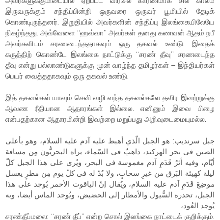
அவர்களுக்குமிடையில் ஏற்பட்ட விரிசல் காரணமாக சில காலம்
இருவருக்கும் சந்திப்பின்றி ஒருவரை ஒருவர் பூமியில் தேடிக்
கொண்டிருந்தனர். இறுதியில் அவர்களின் சந்திப்பு இலங்கையிலேயே
நிகழ்ந்தது. அவ்வேளை “ஹவ்வா” அவர்கள் தனது கணவன் ஆதம் நபீ
அவர்களிடம் சரணடைந்ததாகவும் ஒரு தகவல் உண்டு. இதைக்
கருத்திற் கொண்டே இலங்கை நாட்டுக்கு “சரண் தீவு” சரணடைந்த
தீவு என்று பல்லாண்டுகளுக்கு முன் வாழ்ந்த தமிழர்கள் – இந்தியர்கள்
பெயர் வைத்ததாகவும் ஒரு தகவல் உண்டு.
இத் தகவல்கள் யாவும் செவி வழி வந்த தகவல்களே தவிர இவற்றுக்கு
ஆவண ரீதியான ஆதாரங்கள் இல்லை. எனினும் இவை பிழை
என்பதற்கான ஆதாரமின்றி இவற்றை மறுப்பது அறிவுடைமையுமல்ல.
جبل سرنديب: هو الجبل الّذي أهبط عليه آدم عليه السلام، وهو بأعلى
الصين فى بحر الهركند، ذاهبٌ فى السّماء، يراه البحريُّون مِن مسافة
أيّام، وفيه أثرُ قَدَمِ آدم مغموسة فى البحر، ويُرى على هذا الجبل كلّ
ليلة كهيئة البَرق من غيرِ سحابٍ، ولا بُدّ له فى كلّ يوم مِن مطرٍ يغسل
موضِعَ قَدَمِ آدم عليه السلام، ويُقال إنّ الياقوت الأحمر يُوجد على هذا
الجبل، تحدره السُّيول والأمطار إلى الحضيض، ويُوجد الماس أيضا، وبه
يُوجد العُود،
சரண்தீப்மலை: “சரண் தீப்” என்ற சொல் இலங்கை நாட்டைக் குறிக்கும்.