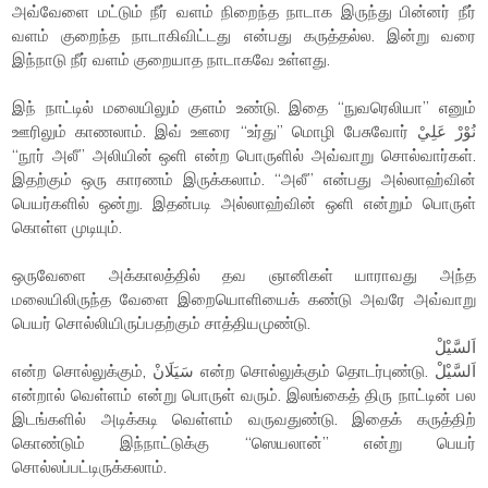
அவ்வேளை மட்டும் நீர் வளம் நிறைந்த நாடாக இருந்து பின்னர் நீர்
வளம் குறைந்த நாடாகிவிட்டது என்பது கருத்தல்ல. இன்று வரை
இந்நாடு நீர் வளம் குறையாத நாடாகவே உள்ளது.
இந் நாட்டில் மலையிலும் குளம் உண்டு. இதை “நுவரெலியா” எனும்
ஊரிலும் காணலாம். இவ் ஊரை “உர்து” மொழி பேசுவோர் نُوْرْ عَلِيْ
“நூர் அலீ” அலியின் ஒளி என்ற பொருளில் அவ்வாறு சொல்வார்கள்.
இதற்கும் ஒரு காரணம் இருக்கலாம். “அலீ” என்பது அல்லாஹ்வின்
பெயர்களில் ஒன்று. இதன்படி அல்லாஹ்வின் ஒளி என்றும் பொருள்
கொள்ள முடியும்.
ஒருவேளை அக்காலத்தில் தவ ஞானிகள் யாராவது அந்த
மலையிலிருந்த வேளை இறையொளியைக் கண்டு அவரே அவ்வாறு
பெயர் சொல்லியிருப்பதற்கும் சாத்தியமுண்டு.
اَلسَّيْلْ
என்ற சொல்லுக்கும், سَيَلَانْ என்ற சொல்லுக்கும் தொடர்புண்டு. اَلسَّيْلْ
என்றால் வெள்ளம் என்று பொருள் வரும். இலங்கைத் திரு நாட்டின் பல
இடங்களில் அடிக்கடி வெள்ளம் வருவதுண்டு. இதைக் கருத்திற்
கொண்டும் இந்நாட்டுக்கு “ஸெயலான்” என்று பெயர்
சொல்லப்பட்டிருக்கலாம்.