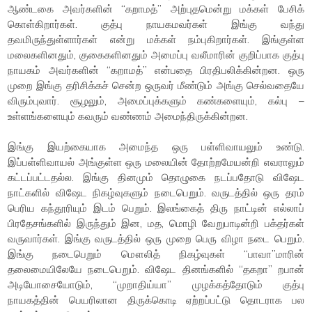
ஆண்டகை அவர்களின் “கறாமத்” அற்புதமென்று மக்கள் பேசிக்
கொள்கிறார்கள். குத்பு நாயகமவர்கள் இங்கு வந்து
தவமிருந்துள்ளார்கள் என்று மக்கள் நம்புகிறார்கள். இங்குள்ள
மலைகளினதும், குகைகளினதும் அமைப்பு வலீமாரின் குறிப்பாக குத்பு
நாயகம் அவர்களின் “கறாமத்” என்பதை பிரதிபலிக்கின்றன. ஒரு
முறை இங்கு தரிசிக்கச் சென்ற ஒருவர் மீண்டும் அங்கு செல்வதையே
விரும்புவார். சூழலும், அமைப்புக்களும் கண்களையும், கல்பு –
உள்ளங்களையும் கவரும் வண்ணம் அமைந்திருக்கின்றன.
இங்கு இயற்கையாக அமைந்த ஒரு பள்ளிவாயலும் உண்டு.
இப்பள்ளிவாயல் அங்குள்ள ஒரு மலையின் தோற்றமேயன்றி எவராலும்
கட்டப்பட்டதல்ல. இங்கு தினமும் தொழுகை நடப்பதோடு விஷேட
நாட்களில் விஷேட நிகழ்வுகளும் நடைபெறும். வருடத்தில் ஒரு தரம்
பெரிய கந்தூரியும் இடம் பெறும். இலங்கைத் திரு நாட்டின் எல்லாப்
பிரதேசங்களில் இருந்தும் இன, மத, மொழி வேறுபாடின்றி பக்தர்கள்
வருவார்கள். இங்கு வருடத்தில் ஒரு முறை பெரு விழா நடை பெறும்.
இங்கு நடைபெறும் மௌலித் நிகழ்வுகள் “பாவா”மாரின்
தலைமையிலேயே நடைபெறும். விஷேட தினங்களில் “தகறா” றபான்
அடியோசையோடும், “முறாதிய்யா” முழக்கத்தோடும் குத்பு
நாயகத்தின் பெயரிலான திருக்கொடி ஏற்றப்பட்டு தொடராக பல