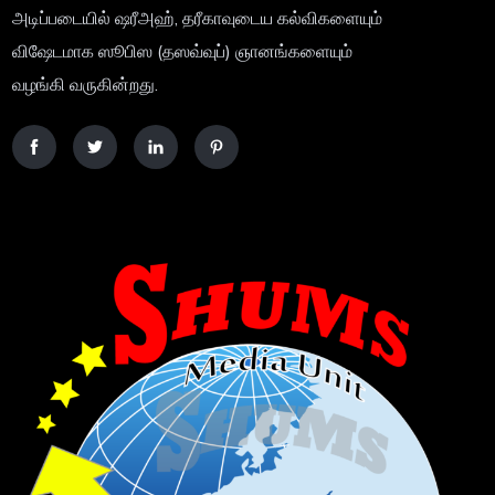
அடிப்படையில் ஷரீஅஹ், தரீகாவுடைய கல்விகளையும்
விஷேடமாக ஸூபிஸ (தஸவ்வுப்) ஞானங்களையும்
வழங்கி வருகின்றது.