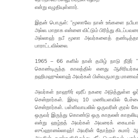
என்று எழுதியுள்ளார்.
இதன் பொருள்: “மூஸாவே நான் உங்களை நபீயாக 
அல்ல. மாறாக என்னை விட்டும் பிரிந்து கிடப்பவரை
அல்லாஹ் நபீ மூஸா அவர்களைத் தண்டித்
பாராட்டவில்லை.
1965 – 66 களில் நான் தமிழ் நாடு நீடூர் “
கொண்டிருந்த காலத்தில் எனது ஆசிரியர்
றஹிமஹுல்லாஹ் அவர்கள் பின்வருமாறு மாணவர்க
அவர்கள் நாஹூர் ஷரீப் நகரை அடுத்துள்ள ஓர
சென்றார்கள். இரவு 10 மணியளவில் பேச்சை ம
சென்றார்கள். பள்ளிவாயலில் ஒருவரின் குரல் கேட
ஒருவர் இருந்து கொண்டு ஒரு காதலன் காதலியுட
என்று ஹழ்றத் அவர்கள் அவரைக் கையால் தொ
ஸுப்ஹானல்லாஹ்! அவரின் தோற்றம் சுமார் ஆ
அவரின் கண்களிலிருந்து தீப் பொறிகள் பறந்