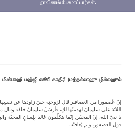
நாவினால் பேசமாட்டார்கள்.
மிஸ்பாஹீ பஹ்ஜீ ஸூபீ காதிரீ (மத்தல்லாஹு ழில்லஹுல்
إنّ عُصفورا من العصافير قال لزوجتِه حينَ رَاودَها عن نفسِها، لَقد 
القُبَّةَ على سليمانَ لهدمتُها لكِ، فأرسَلَ سليمانُ خلفَه وقال م
يا نبيَّ الله، إنّ المحبّين إنّما يتكلّمون غالبا بِلِسانِ المحبّة 
قول العصفور، ولم يُعاقبْه،