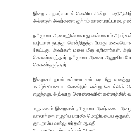
இறை காதலர்களால் வெளியாகின்ற – ஷரீஆவிற்
அல்லாஹ் அவர்களை குற்றம் காணமாட்டான். தண்ட
நபீ மூஸா அலைஹிஸ்ஸலாது வஸ்ஸலாம் அவர்கள் 
வழியால் நடந்து சென்றிருந்த போது மலையொன்
கேட்டது. அவர்கள் மலை மீது ஏறினார்கள். 
கொண்டிருந்தார். நபீ மூஸா அவரை அணுகிய போ
கொண்டிருந்தார்.
இறைவா! நான் உன்னை என் மடி மீது வைத்து 
மகிழ்ச்சியடைய வேண்டும் என்று சொல்லிக் கொ
எழுந்தது. அவ்வாறு சொன்னவரின் கன்னத்தில் வச
மறுகணம் இறைவன் நபீ மூஸா அவர்களை அழைத
வரலாற்றை எழுதிய பாரசீக மொழியுடைய ஒருவர்,
தூபறாயே வஸ்லு கர்தன் ஆமதீ
நே பறாயே பஸ்லு கர்தன் ஆமதீ