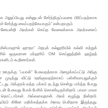
அனுப்பியது என்னுடன் சேர்ந்திருப்பவரை பிரிப்பதற்காக
ச் சேர்த்து வைப்பதற்கேயாகும்” என்பதாகும்.
தானேயன்றி அவர்கள் செய்த வேலைக்காக அவர்களைப்
மிஸ்பாஹுல் ஹுதா” அறபுக் கல்லூரியில் கல்வி கற்றுக்
களில் ஒருவரான மர்ஹூம் OM செய்னுத்தீன் ஹழ்றத்
ளிடம் கூறினார்கள்.
் ஊருக்கு “பயான்” பேசுவதற்காக அழைக்கப்பட்டு அங்கு
ுடித்து விட்டு உறங்குவதற்காகப் பள்ளிவாயலுக்குச்
்டது. அக்குரல் வந்த பக்கம் நடந்து சென்று பார்த்த போது
ன் பேசுவது போல் பேசிக் கொண்டிருக்கிறார். பாவா பாவா
ட்டார்கள். அவ்வளவுதான். அவர் எழுந்து நின்றார்.
யிரம் கிலோ மதிக்கத்தக்க அளவு பெரிதாக இருந்தது.
து கொண்டிருந்தன. பயந்து நடுங்கிய ஹழ்றத் அவர்கள்