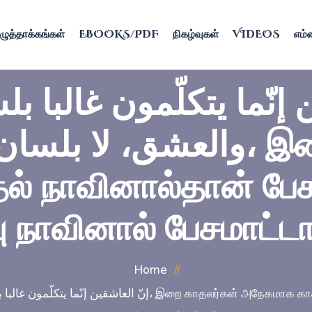
ழுத்தாக்கங்கள்
EBOOKS/PDF
நிகழ்வுகள்
VIDEOS
எம்ம
 إنّما يتكلّمون غالبا بل
والعشق، لا، இறை காதலர்கள்
் நாவினால்தான் பேச
 நாவினால் பேசமாட்டா
Home
காதலர்கள் அநேகமாக காதல் நாவினால்தான் பேசுவார்களேயன்றி அறிவு