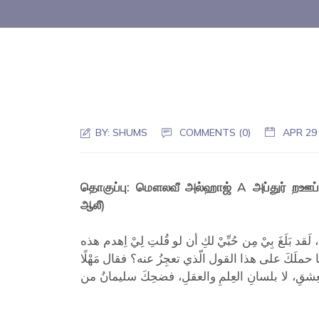
BY:
SHUMS
COMMENTS (0)
APR 29
தொகுப்பு: மௌலவீ அல்ஹாஜ் A அப்துர் றஊப் 
ஆலீ)
بَلَغَ بِيْ مِن حُبِّيْ لكِ أن لو قُلتِ لِيْ اِهدم هذه
ا حملَكَ على هذا القول الّذي تعجِزُ عنه؟ فقال مَهْلًا
والعِشقِ، لا بلسانِ العِلمِ والعقلِ، فضحِكَ سليمانُ من