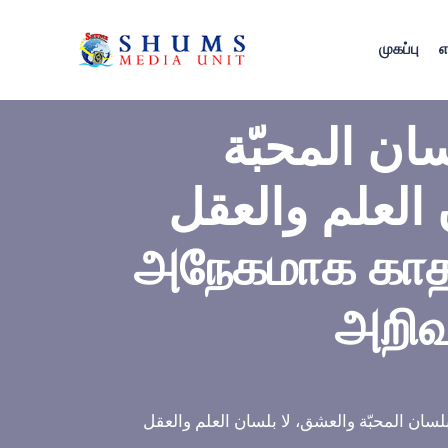
முகப்பு
எ
سان المحبّة
 بلسان العلم والعقل
அநேகமாக காதல
அறிவு
إنّ العاشقين إنّما يتكلّمون غالبا بلسان المحبّة والعشق، لا بلسان العلم والعقل، இறை 