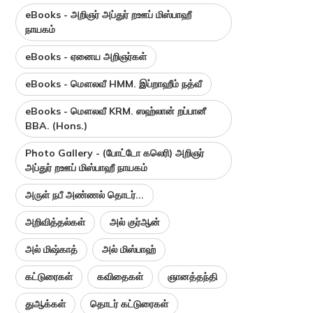
eBooks - அறிஞர் அப்துர் றஊப் மிஸ்பாஹீ
நாயகம்
eBooks - ஏனைய அறிஞர்கள்
eBooks - மௌலவீ HMM. இப்றாஹீம் நத்வீ
eBooks - மௌலவீ KRM. ஸஹ்லான் றப்பானீ
BBA. (Hons.)
Photo Gallery - (போட்டோ கலெரி) அறிஞர்
அப்துர் றஊப் மிஸ்பாஹீ நாயகம்
அருள் நபீ அண்ணல் தொடர்...
அறிவித்தல்கள்
அல் குர்ஆன்
அல் மிஷ்காத்
அல் மிஸ்பாஹ்
கட்டுரைகள்
கவிதைகள்
ஞானத்தந்தி
துஆக்கள்
தொடர் கட்டுரைகள்