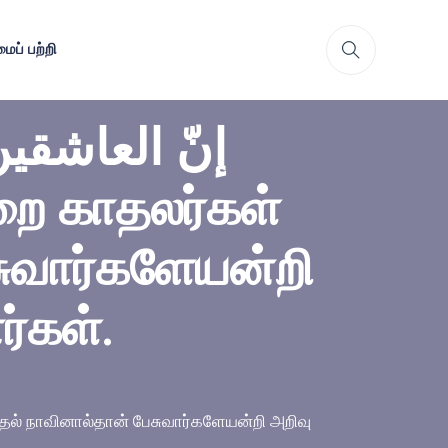
ைப் பற்றி
إنّ العاشقين
ுவார்களேயன்றி
ர்கள்.