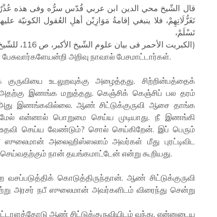
قال الشّيخ محي الدين ابن عربي قُدّس سرُّه وفى هذه عُذْر
تَغَزُّلَاتِهِمْ، فلا ينبغي إقامةُ مَوَازِيْن أهلِ العُقول الكونيّة عل
تَسْلَمْ،
(الكبريت الأحمر فى بيان علوم الشّيخ الأكبر، ص 116، للشّيخ عبد الوهّاب الشعراني)
ேசுவார்களேயன்றி அறிவு நாவால் பேசமாட்டார்கள்.
் குருவியை உடலுறவுக்கு அழைத்தது. சிற்றின்பத்தைக்
ி அதற்கு இணங்க மறுத்தது. கெஞ்சிக் கெஞ்சிப் பல தரம்
 கூட அது இணங்கவில்லை. ஆண் சிட்டுக்குருவி ஆசை தாங்க
கு மேல் என்னால் பொறுமை செய்ய முடியாது. நீ இணங்கி
தவி செய்ய வேண்டும்? சொல் செய்கிறேன். இப் பெரும்
பீ ஸுலைமான் அலைஹிஸ்ஸலாம் அவர்கள் மீது புரட்டிவிட
ய்வதற்கும் நான் தயங்கமாட்டேன் என்று கூறியது.
வசப்படுத்திக் கொடுத்திருந்தான். ஆண் சிட்டுக்குருவி
்று அரசர் நபீ ஸுலைமான் அவர்களிடம் விரைந்து சென்று
்டாளத்தோடு ஆண் சிட்டுக்குருவியிடம் வந்து, என்னுடைய