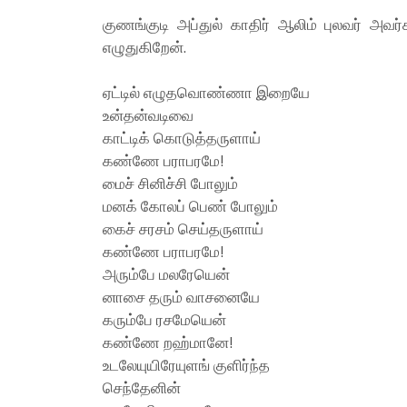
குணங்குடி அப்துல் காதிர் ஆலிம் புலவர் அ
எழுதுகிறேன்.
ஏட்டில் எழுதவொண்ணா இறையே
உன்தன்வடிவை
காட்டிக் கொடுத்தருளாய்
கண்ணே பராபரமே!
மைச் சினிச்சி போலும்
மனக் கோலப் பெண் போலும்
கைச் சரசம் செய்தருளாய்
கண்ணே பராபரமே!
அரும்பே மலரேயென்
னாசை தரும் வாசனையே
கரும்பே ரசமேயென்
கண்ணே றஹ்மானே!
உடலேயுயிரேயுளங் குளிர்ந்த
செந்தேனின்