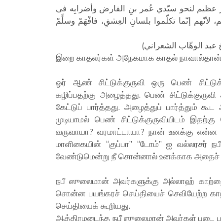
ٌ عظيم لنحو سيّدي عُمر بنِ الفارض وأضرابِه فى
يهم، لأنّهم إنّما تكلّموا بلسانِ العِشقِ، فافْهَمْ وسلِّمْ
இறை காதலர்கள் அநேகமாக காதல் நாவால்தான் ப
ஓர் ஆண் சிட்டுக்குருவி ஒரு பெண் சிட்டுக
கழிப்பதற்கு அழைத்தது. பெண் சிட்டுக்குருவ
கேட்டுப் பார்த்தது. அழைத்துப் பார்த்தும்
முடியாமல் பெண் சிட்டுக்குருவியிடம் இதற்
வருவாயா? வரமாட்டாயா? நான் உனக்கு என்ன உ
மாளிகையின் “குப்பா” “டோம்” ஐ வல்லரசர் ந
வேண்டுமென்று நீ சொன்னால் உனக்காக அதைச் செ
நபீ ஸுலைமான் அவர்களுக்கு அல்லாஹ் காற்றை 
சொன்ன பயங்கரச் செய்தியைச் செவியேற்ற காற
செய்தியைக் கூறியது.
ஆத்திரமடைந்த நபீ ஸுலைமான் அவர்கள் படை பட