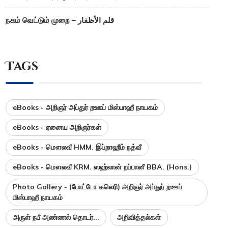
நகம் வெட்டும் முறை – قلم الأظفار
Tags
eBooks - அறிஞர் அப்துர் றஊப் மிஸ்பாஹீ நாயகம்
eBooks - ஏனைய அறிஞர்கள்
eBooks - மௌலவீ HMM. இப்றாஹீம் நத்வீ
eBooks - மௌலவீ KRM. ஸஹ்லான் றப்பானீ BBA. (Hons.)
Photo Gallery - (போட்டோ கலெரி) அறிஞர் அப்துர் றஊப்
மிஸ்பாஹீ நாயகம்
அருள் நபீ அண்ணல் தொடர்...
அறிவித்தல்கள்