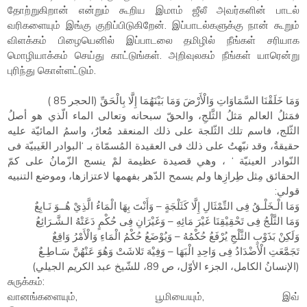
தோற்றுகிறான் என்றும் கூறிய இமாம் ஜீலீ அவர்களின் பாடல்
வரிகளையும் இங்கு குறிப்பிடுகிறேன். இப்பாடல்களுக்கு நான் கூறும்
விளக்கம் பிழையெனில் இப்பாடலை தமிழில் நீங்கள் சரியாக
மொழியாக்கம் செய்து காட்டுங்கள். அறிவுலகம் நீங்கள் யாரென்று
புரிந்து கொள்ளட்டும்.
وَمَا خَلَقْنَا السَّمَاوَاتِ وَالْأَرْضَ وَمَا بَيْنَهُمَا إِلَّا بِالْحَقِّ (الحجر 85 )
فمَثلُ العالم مَثلُ الثَّلجِ، والحقّ سبحانه وتعالى الماء الّذي هو أصلُ
الثّلج، فاسم تلك الثّلجة على ذلك المنعقد مُعارٌ، واسمُ المائيّة عليه
حقيقةٌ، وقد نبّهتُ على ذلك فى العقيدة المُسمّاة بـ ‘البوادر الغَيبيّة فى
النّوادر العينيّة ‘ ، وهي قصيدة عظيمة لمْ ينسج الزّمانُ على كمّ
الحقائق مِثل طِرازِها ولم يسمح الدّهر بفهمها لاعتزازها، وموضع التنبيه
قولي:
وَمَا الْـخَلْـقُ فِى التِّمْثَالِ إِلَّا كَثَلْجَةٍ – وَأَنْتَ بِهَا الْمَاءُ الَّذِيْ هُــوَ نَـابِعٌ
وَمَا الثَّلْجُ فِى تَحْقِيْقِنَا غَيْرَ مَائِهِ – وَغَيْرَانِ فِى حُكْمٍ دَعَتْهُ الـشَّـرَائِعُ
وَلَكِنْ بَذَوْبِ الثَّلْجِ يُرْفَعُ حُكْمُهُ – وَيُوْضَعُ حُكْمُ الْمَاءِ وَالْأَمْرُ وَاقِعٌ
تَجَمَّعَتِ الْأَضْدَادُ فِى وَاحِدِ الْبَهَا – وَفِيْهَ تَلاشَتْ وَهُوَ عَنْهُنَّ سَـاطِـعٌ
(الإنسانُ الكامل، الجزء الأوّل، ص 89، للشّيخ عبد الكريم الجيلي)
சுருக்கம்:
வானங்களையும், பூமியையும், இவ்