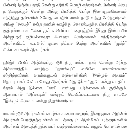
பின்னர் இந்திய நாடு சென்று ஹிந்தி மொழி கற்றார்கள். பின்னர் அறபு
நாடுகளுக்குச் சென்று அங்கு பிரசித்தி பெற்ற இறைஞானிகளைச்
சந்தித்து தங்களின் 30வது வயதில் எமன் நாடு வந்து சேர்ந்தார்கள்.
அங்கு “சுபைத்” என்ற நகரில் வாழ்ந்து கொண்டிருந்த பிரசித்தி பெற்ற
குத்புஸ்ஸமான் “ஷெய்குஸ் ஸூபிய்யா” ஷறபுத்தீன் இப்னு இஸ்மாயீல்
அல்ஜப்றதீ றழியல்லாஹு அன்ஹு அவர்களைச் சந்தித்தார்கள்.
அவர்களிடம் “பைஅத்” ஞான தீட்சை பெற்று அவர்களின் “முரீத்”
சிஷ்யனாகவும் ஆனார்கள்.
ஹிஜ்ரீ 799ல் அஷ்ஷெய்கு ஜீலீ திரு மக்கா நகர் சென்று அங்கு
அக்காலத்தில் வாழ்ந்த “தஸவ்வுப்” ஸூபிஸ மகான்களைச்
சந்தித்தார்கள். அவர்களுடன் அல்லாஹ்வின் “இஸ்முல் அஃளம்”
தொடர்பாகப் பேசிய போது அவர்கள் அது هُوْ – “ஹூ” என்று வாதிட்ட
நேரம் அது இல்லை. “ஹூ” என்பது படர்க்கையைக் குறிக்கும்.
ஆகையால் “அல்லாஹ்” என்னும் வெளிப்படையான திரு நாமமே
“இஸ்முல் அஃளம்” என்று நிறுவினார்கள்.
மகான் ஜீலீ அவர்களின் வாழ்க்கை வரலாறையும், இறைஞான அறிவில்
அவர்கள் பெற்றிருந்த உச்சக் கட்டத்தையும், ஆன்மிகப் படித்தரங்களில்
அவர்கள் அடைந்திருந்த உயர் படித்தரங்களையும் எழுதப் போனால் பல