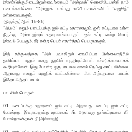
இரண்டுக்குமிடையிலுள்ளவற்றையும் “அல்ஹக்” கொண்டேயன்றி நாம்
படைக்கவில்லை. “அல்ஹக்” என்பது ஸூபீ மகான்களிடம் “வுஜூத்”
உள்ளமையாகும்.
(திருக்குர்ஆன் 15-85)
“ஆலம்” எனும் படைப்புக்கு ஐஸ் கட்டி உதாரணமும், ஐஸ் கட்டியாக உள்ள
நீருக்கு அல்லாஹ்வும் உதாரணங்களாகும். ஐஸ் கட்டி என்ற பெயர்
இரவல் பெயரும், நீர் என்ற பெயர் எதார்த்தப் பெயருமாகும்.
இத் தத்துவத்தை “அல் பவாதிறுல் ஙைபிய்யா பின்னவாதிரில்
ஐனிய்யா” எனும் எனது நூலில் எழுதியுள்ளேன். எச்சரிக்கையாகக்
கூறியுள்ளேன். இது போன்ற ஒரு பாடலை காலம் நெய்து காட்டவில்லை.
அதாவது எவரும் எழுதிக் காட்டவில்லை. மிக அற்புதமான பாடல்.
இதோ அந்தப் பாடல்.
பாடலின் பொருள்:
01. படைப்புக்கு உதாரணம் ஐஸ் கட்டி. அதாவது படைப்பு ஐஸ் கட்டி
போன்றது. இறைவனுக்கு உதாரணம் நீர். அதாவது ஐஸ்கட்டியான நீர்
போன்றவன்தான் நீ (அல்லாஹ்).
02. ஐஸ் கட்டி என்பது ஸூபீகளின் ஆய்வில் நீருக்கு வேறானதல்ல.