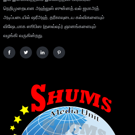
நெறிமுறையான அஹ்லுஸ் ஸுன்னத் வல் ஜமாஅத்
அடிப்படையில் ஷரீஅஹ், தரீகாவுடைய கல்விகளையும்
விஷேடமாக ஸூபிஸ (தஸவ்வுப்) ஞானங்களையும்
வழங்கி வருகின்றது.