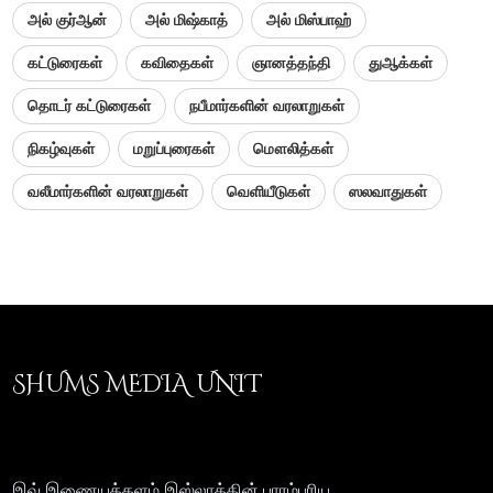
அல் குர்ஆன்
அல் மிஷ்காத்
அல் மிஸ்பாஹ்
கட்டுரைகள்
கவிதைகள்
ஞானத்தந்தி
துஆக்கள்
தொடர் கட்டுரைகள்
நபீமார்களின் வரலாறுகள்
நிகழ்வுகள்
மறுப்புரைகள்
மௌலித்கள்
வலீமார்களின் வரலாறுகள்
வெளியீடுகள்
ஸலவாதுகள்
SHUMS MEDIA UNIT
இவ் இணையத்தளம் இஸ்லாத்தின் பாரம்பரிய