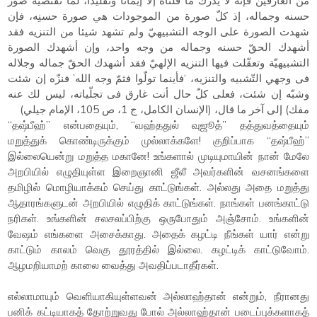
من العارفين فإنّه لا يدرك ما قلناه إلّا إيمانا وتقليدا، لما تقتضيه صور
حسنه وجماله، إذ كلّ صورة من الموجودات هي صورة حسنِه، فإن
شهدت الصورة على الوجه التشبيهيّ ولم تشهد شيئا من التنزيه فقد
أشهدك الحقّ حسنه وجماله من وجه واحد، وإن أشهدك الصورة
التشبيهيّة وتعقّلت فيها التنزيه الإلهيّ فقد أشهدك الحقّ جماله وجلاله
فى وجهي التّشبيه والتنزيه، ‘فأينما تولّوا فثمّ وجه الله’ فنزّه إن شئت
وشبّه إن شئت، فعلى كلّ حال أنت غارق فى تجلّياته، ليس لك عنه
مفك) إلى آخر ما قال، (الإنسان الكامل، ج 1، ص 105، الإمام جيلي)
“தஷ்பீஹ்” என்பதையும், “வஹ்ததுல் வுஜூத்” தத்துவத்தையும்
மறுத்துக் கொண்டிருக்கும் முல்லாக்களே! குறிப்பாக “தஷ்பீஹ்”
இல்லையென்று மறுத்த மகானே! உங்களால் முடியுமாயின் நான் மேலே
அறபியில் எழுதியுள்ள இறைஞானி ஜீலீ அவர்களின் வசனங்களை
தமிழில் மொழியாக்கம் செய்து காட்டுங்கள். அல்லது அதை மறுத்து
ஆதாரங்களுடன் அறபியில் எழுதிக் காட்டுங்கள். நாங்கள் பனங்காட்டு
நரிகள். உங்களின் சலசலப்பிற்கு ஒருபோதும் அஞ்சோம். உங்களின்
வேஷம் எங்களை அசைக்காது. அதைக் கழட்டி நீங்கள் யார் என்று
காட்டும் காலம் வெகு தூரத்தில் இல்லை. கழட்டிக் காட்டுவோம்.
ஆழமறியாமற் காலை வைத்து அவதிப்படாதீர்கள்.
எல்லாமாயும் வெளியாகியுள்ளவன் அல்லாஹ்தான் என்றும், நீரானது
பனிக் கட்டியாகத் தோற்றுவது போல் அல்லாஹ்தான் படைப்புக்களாகத்