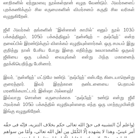
லாறிகளில் ஏற்றுமளவு நூல்கள்தான் எழுத வேண்டும். அவர்களைப்
புறக்கணிக்கும் சில எருமைகளின் விமர்சனம் கருதி சில வரிகள்
எழுதுகிறேன்.
ஜீலீ அவர்கள் தங்களின் “இன்ஸான் காமில்” எனும் நூல் 103ம்
பக்கத்திலும், 105ம் பக்கத்திலும் “தன்ஸீஹ் – தஷ்பீஹ்” என்ற
தலைப்பில் இரண்டுக்கும் விளக்கம் எழுதியுள்ளார்கள். ஒரு சமயம் இது
குறித்து நான் பேசிய போது இதை எதிர்த்து உலமாஉகளில் ஒருவர்
ஜீலியை ஒரு பக்கம் வையுங்கள் என்று அந்த மகானைத்
தூக்கியெறிந்து பேசினார்.
இவர், “தன்ஸீஹ்” மட்டுமே உண்டு. “தஷ்பீஹ்” என்பதே கிடையாதென்று
குரைத்தார். இவர் இதற்கான தண்டனையை பெறாமல்
மரணிக்கமாட்டார். இன்ஷா அல்லாஹ்!
இவ்வாறு சொன்ன எருமைக்காக “தஷ்பீஹ்” உண்டு என்று ஜீலீ
அவர்கள் 105ம் பக்கத்தில் எழுதியுள்ளதை எந்த ஒரு மாற்றமுமின்றி
இங்கு எழுதுகிறேன்.
(واعلم أنّ التشبيه فى حقّ الله تعالى حكم بخلاف التنزيه، فإنّه فى حقّه
أمر عينيّ، وهذا لا يشهده إلّا الكُمّل مِن أهلِ الله تعالى، وأمّا من سواهم