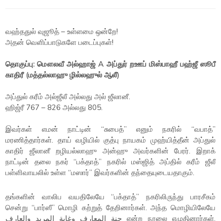
வஹ்ததுல் வுஜூத் – உள்ளமை ஒன்றே!
அதன் வெளிப்பாடுகளே படைப்புகள்!
தொகுப்பு: மௌலவீ அல்ஹாஜ் A அப்துர் றஊப் மிஸ்பாஹீ பஹ்ஜீ ஸூபீ
காதிரீ (மத்தல்லாஹு ழில்லஹுல் ஆலீ)
அப்துல் கரீம் அல்ஜீலீ அல்லது அல் ஜீலானீ.
ஹிஜ்ரீ 767 – 826 அல்லது 805.
இவர்கள் எமன் நாட்டின் “சுபைத்” எனும் நகரில் “வபாத்”
மரணித்தார்கள். தாய் வழியில் குத்பு நாயகம் முஹ்யித்தீன் அப்துல்
காதிர் ஜீலானீ றழியல்லாஹு அன்ஹு அவர்களின் பேரர். இறாக்
நாட்டின் தலை நகர் “பக்தாத்” நகரில் மஸ்ஜித் அப்தில் கரீம் ஜீலீ
பள்ளிவாயலில் உள்ள “மஸார்” இவர்களின் தந்தையுடையதாகும்.
தங்களின் வாலிப வயதிலேயே “பக்தாத்” நகரிலிருந்து பாரசீகம்
சென்று “பார்ஸீ” மொழி கற்றுத் தேறினார்கள். அந்த மொழியிலேயே
جنة المعارف وغاية المريد والعارف என்ற நூலை எழுதினார்கள்.