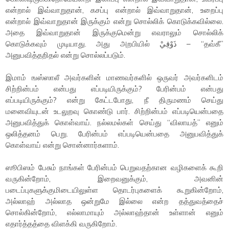
என்றால் இவ்வாறுதான், கசப்பு என்றால் இவ்வாறுதான், உறைப்பு
என்றால் இவ்வாறுதான் இருக்கும் என்று சொல்லிக் கொடுக்கவில்லை.
அதை இவ்வாறுதான் இருக்குமென்று எவராலும் சொல்லிக்
கொடுக்கவும் முடியாது. அது அறபியில் ذَوْقِيْ – “தவ்கீ”
அனுபவித்தறிதல் என்று சொல்லப்படும்.
இமாம் ஙஸ்ஸாலீ அவர்களின் மாணவர்களில் ஒருவர் அவர்களிடம்
சிற்றின்பம் என்பது எப்படியிருக்கும்? பேரின்பம் என்பது
எப்படியிருக்கும்? என்று கேட்டபோது, நீ திருமணம் செய்து
மனைவியுடன் உடலுறவு கொண்டு பார். சிற்றின்பம் எப்படியென்பதை
அனுபவித்துக் கொள்வாய். நல்லமல்கள் செய்து “விலாயத்” எனும்
ஒலித்தனம் பெறு. பேரின்பம் எப்படியென்பதை அனுபவித்துக்
கொள்வாய் என்று சொன்னார்களாம்.
ஸூபிஸம் பேசும் நாங்கள் பேரின்பம் பெறுவதற்கான வழிகளைக் கூறி
வருகின்றோம், இறைவனுக்கும், அவனின்
படைப்புகளுக்குமிடையிலுள்ள தொடர்புகளைக் கூறுகின்றோம்,
அல்லாஹ் அல்லாத ஒன்றுமே இல்லை என்ற தத்துவத்தைச்
சொல்கின்றோம், எல்லாமாயும் அல்லாஹ்தான் உள்ளான் எனும்
எதார்த்தத்தை விளக்கி வருகிறோம்.