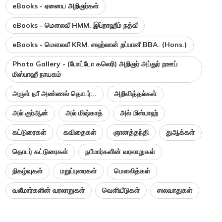
eBooks - ஏனைய அறிஞர்கள்
eBooks - மௌலவீ HMM. இப்றாஹீம் நத்வீ
eBooks - மௌலவீ KRM. ஸஹ்லான் றப்பானீ BBA. (Hons.)
Photo Gallery - (போட்டோ கலெரி) அறிஞர் அப்துர் றஊப்
மிஸ்பாஹீ நாயகம்
அருள் நபீ அண்ணல் தொடர்...
அறிவித்தல்கள்
அல் குர்ஆன்
அல் மிஷ்காத்
அல் மிஸ்பாஹ்
கட்டுரைகள்
கவிதைகள்
ஞானத்தந்தி
துஆக்கள்
தொடர் கட்டுரைகள்
நபீமார்களின் வரலாறுகள்
நிகழ்வுகள்
மறுப்புரைகள்
மௌலித்கள்
வலீமார்களின் வரலாறுகள்
வெளியீடுகள்
ஸலவாதுகள்