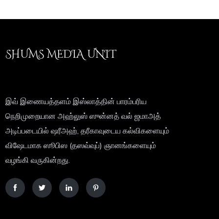
SHUMS MEDIA UNIT
இவ் இணையத்தளம் இஸ்லாத்தின் பாரம்பரிய
நெறிமுறையான அஹ்லுஸ் ஸுன்னத் வல் ஜமாஅத்
அடிப்படையில் ஷரீஅஹ், தரீகாவுடைய கல்விகளையும்
விஷேடமாக ஸூபிஸ (தஸவ்வுப்) ஞானங்களையும்
வழங்கி வருகின்றது.