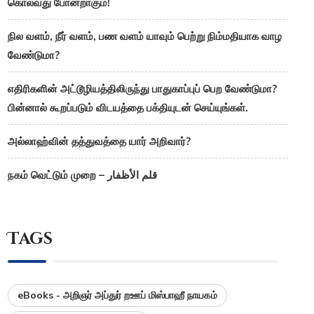
கொல்வது போன்றாகும்!
நில வளம், நீர் வளம், பண வளம் யாவும் பெற்று நிம்மதியாக வாழ
வேண்டுமா?
எதிரிகளின் அட்டூழியத்திலிருந்து பாதுகாப்புப் பெற வேண்டுமா?
பின்னால் கூறப்படும் விடயத்தை பக்தியுடன் செய்யுங்கள்.
அல்லாஹ்வின் தத்துவத்தை யார் அறிவார்?
நகம் வெட்டும் முறை – قلم الأظفار
Tags
eBooks - அறிஞர் அப்துர் றஊப் மிஸ்பாஹீ நாயகம்