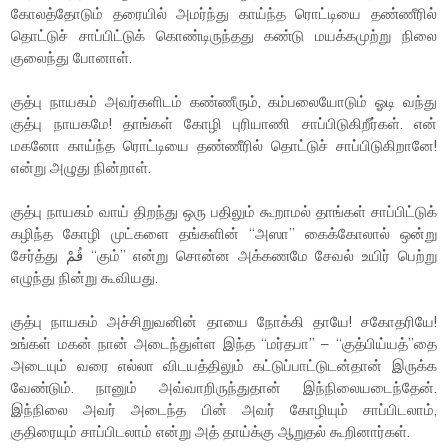
கோலத்தோடும் தரையில் அமர்ந்து காய்ந்த ரொட்டியை தண்ணீரில்
தொட்டுச் சாப்பிட்டுக் கொண்டிருந்தது கண்டு மயக்கமுற்று நிலை
குலைந்து போனாள்.
குத்பு நாயகம் அவர்களிடம் கண்ணீரும், கம்பலையோடும் ஓடி வந்து
குத்பு நாயகமே! தாங்கள் கோழி புரியாணி சாப்பிடுகிறீர்கள். என்
மகனோ காய்ந்த ரொட்டியை தண்ணீரில் தொட்டுச் சாப்பிடுகிறானே!
என்று அழுது நின்றாள்.
குத்பு நாயகம் வாய் திறந்து ஒரு பதிலும் கூறாமல் தாங்கள் சாப்பிட்டுக்
கழிந்த கோழி முட்களை தங்களின் “அஸா” கைக்கோலால் ஒன்று
சேர்த்து قُمْ “கும்” என்று சொன்ன அக்கணமே சேவல் உயிர் பெற்று
எழுந்து நின்று கூவியது.
குத்பு நாயகம் அச்சிறுவனின் தாயை நோக்கி தாயே! சகோதரியே!
உங்கள் மகன் நான் அடைந்துள்ள இந்த “மர்தபா” – “குத்பிய்யத்”தை
அடையும் வரை எல்லா விடயத்திலும் கட்டுப்பாட்டுடன்தான் இருக்க
வேண்டும். நானும் அவ்வாறிருந்துதான் இந்நிலையடைந்தேன்.
இந்நிலை அவர் அடைந்த பின் அவர் கோழியும் சாப்பிடலாம்,
குதிரையும் சாப்பிடலாம் என்று அத் தாய்க்கு ஆறுதல் கூறினார்கள்.