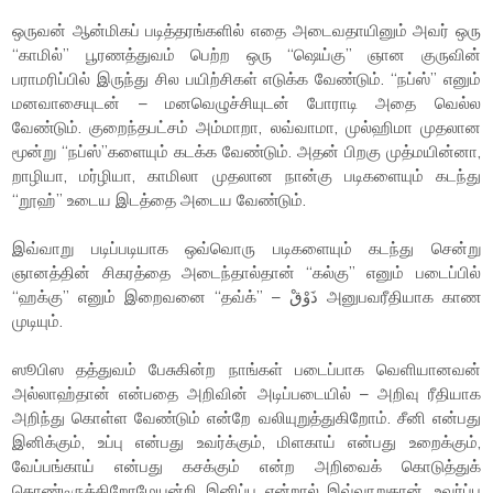
ஒருவன் ஆன்மிகப் படித்தரங்களில் எதை அடைவதாயினும் அவர் ஒரு
“காமில்” பூரணத்துவம் பெற்ற ஒரு “ஷெய்கு” ஞான குருவின்
பராமரிப்பில் இருந்து சில பயிற்சிகள் எடுக்க வேண்டும். “நப்ஸ்” எனும்
மனவாசையுடன் – மனவெழுச்சியுடன் போராடி அதை வெல்ல
வேண்டும். குறைந்தபட்சம் அம்மாறா, லவ்வாமா, முல்ஹிமா முதலான
மூன்று “நப்ஸ்”களையும் கடக்க வேண்டும். அதன் பிறகு முத்மயின்னா,
றாழியா, மர்ழியா, காமிலா முதலான நான்கு படிகளையும் கடந்து
“றூஹ்” உடைய இடத்தை அடைய வேண்டும்.
இவ்வாறு படிப்படியாக ஒவ்வொரு படிகளையும் கடந்து சென்று
ஞானத்தின் சிகரத்தை அடைந்தால்தான் “கல்கு” எனும் படைப்பில்
“ஹக்கு” எனும் இறைவனை “தவ்க்” – ذَوْقْ அனுபவரீதியாக காண
முடியும்.
ஸூபிஸ தத்துவம் பேசுகின்ற நாங்கள் படைப்பாக வெளியானவன்
அல்லாஹ்தான் என்பதை அறிவின் அடிப்படையில் – அறிவு ரீதியாக
அறிந்து கொள்ள வேண்டும் என்றே வலியுறுத்துகிறோம். சீனி என்பது
இனிக்கும், உப்பு என்பது உவர்க்கும், மிளகாய் என்பது உறைக்கும்,
வேப்பங்காய் என்பது கசக்கும் என்ற அறிவைக் கொடுத்துக்
கொண்டிருக்கிறோமேயன்றி இனிப்பு என்றால் இவ்வாறுதான், உவர்ப்பு