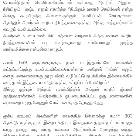
கொண்டுதான் வெளியாகியுள்ளான் என்பதை அவரின் அனுபவ
ரீதியிலும், “கஷ்பு” எனும் எதார்த்த ரீதியிலும் உணரச் செய்வேன் என்று
அங்கு கூடியிருந்த அனைவருக்கும் “வஸிய்யத்” செய்தார்கள்.
ஆயினும் அவர்கள் கூறிய நிபந்தனைகளுக்கு அங்கு வந்தவர்களில்
எவரும் உடன்படவில்லை.
அவர்கள் உடன்படாமல் விட்டதற்கான காரணம் அந்த மகான் கூறிய
நிபந்தனைகளின் படி வாழ்வதானது எல்லோராலும் முடிந்த
காரியமில்லை என்பதினாலாகும்.
சுமார் 539 வருடங்களுக்கு முன் வாழ்ந்தவர்களே மகானின்
கட்டுப்பாட்டிற்கு உடன்படவில்லையென்றால் மனிதன் “நப்ஸ்” எனும்
தனது மனவாசைக்கு நூறு வீதம் வழிப்பட்டு நடக்கின்ற இக்காலத்தில்
எவர்தான் இத்தகைய விதிகளுக்கு கட்டுப்படப் போகிறார்?
இங்கு குத்புல் அக்தாப் முஹ்யித்தீன் அப்துல் காதிர் ஜீலானீ
றஹிமஹுல்லாஹ் அவர்களிடம் ஒப்படைக்கப்பட்ட ஒரு மாணவனின்
வரலாறை எழுத வேணும் போல் எனக்குத் தோணுகிறது.
குத்பு நாயகம் அவர்களின் காலத்தில் இற்றைக்கு சுமார் 883
ஆண்டுகளுக்கு முன் இறை பக்தியும், இறைஞானத் தாகமும் உள்ள ஒரு
மாது தனது ஏழு வயது மகனை அவர்களிடம் அழைத்து வந்து,
இக்காலத்தின் குத்பே! முஹ்யித்தீனே! நீங்கள் அடைந்துள்ள