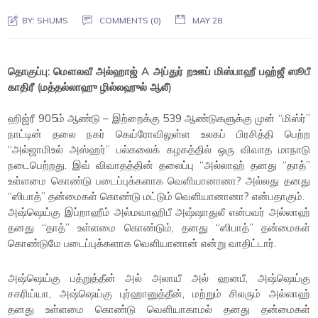
BY:
SHUMS
COMMENTS (0)
MAY 28
தொகுப்பு: மௌலவீ அல்ஹாஜ் A அப்துர் றஊப் மிஸ்பாஹீ பஹ்ஜீ ஸூபீ
காதிரீ (மத்தல்லாஹு ழில்லஹுல் ஆலீ)
ஹிஜ்ரீ 905ம் ஆண்டு – இற்றைக்கு 539 ஆண்டுகளுக்கு முன் “மிஸ்ர்”
நாட்டின் தலை நகர் கெய்ரோவிலுள்ள உலகப் பிரசித்தி பெற்ற
“அல்ஜாமிஉல் அஸ்ஹர்” பல்கலைக் கழகத்தில் ஒரு விவாத மாநாடு
நடைபெற்றது. இவ் விவாதத்தின் தலைப்பு “அல்லாஹ் தனது “தாத்”
உள்ளமை கொண்டு படைப்புக்களாக வெளியானானா? அல்லது தனது
“ஸிபாத்” தன்மைகள் கொண்டு மட்டும் வெளியானானா? என்பதாகும்.
அஷ்ஷெய்கு இப்றாஹீம் அல்மவாஹிபீ அஷ்ஷாதுலீ என்பவர் அல்லாஹ்
தனது “தாத்” உள்ளமை கொண்டும், தனது “ஸிபாத்” தன்மைகள்
கொண்டுமே படைப்புக்களாக வெளியானான் என்று வாதிட்டார்.
அஷ்ஷெய்கு பத்றுத்தீன் அல் அலாயீ அல் ஹனபீ, அஷ்ஷெய்கு
சகரிய்யா, அஷ்ஷெய்கு புர்ஹானுத்தீன், மற்றும் சிலரும் அல்லாஹ்
தனது உள்ளமை கொண்டு வெளியாகாமல் தனது தன்மைகள்