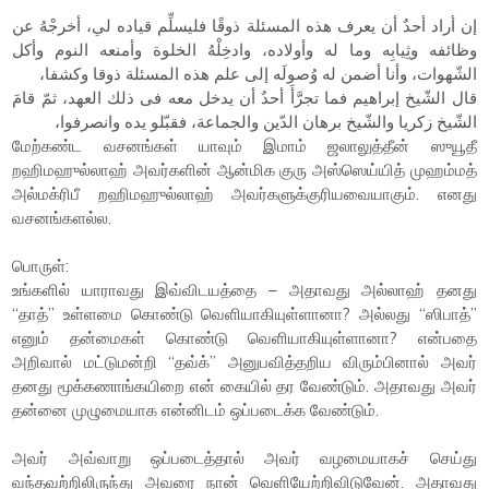
إن أراد أحدٌ أن يعرف هذه المسئلة ذوقًا فليسلِّم قياده لي، أخرجْهُ عن
وظائفه وثِيابِه وما له وأولاده، وادخِلْهُ الخلوة وأمنعه النوم وأكل
الشّهوات، وأنا أضمن له وُصولَه إلى علم هذه المسئلة ذوقا وكشفا،
قال الشّيخ إبراهيم فما تجرَّأَ أحدٌ أن يدخل معه فى ذلك العهد، ثمّ قامَ
الشّيخ زكريا والشّيخ برهان الدّين والجماعة، فقبّلو يده وانصرفوا،
மேற்கண்ட வசனங்கள் யாவும் இமாம் ஜலாலுத்தீன் ஸுயூதீ
றஹிமஹுல்லாஹ் அவர்களின் ஆன்மிக குரு அஸ்ஸெய்யித் முஹம்மத்
அல்மக்ரிபீ றஹிமஹுல்லாஹ் அவர்களுக்குரியவையாகும். எனது
வசனங்களல்ல.
பொருள்:
உங்களில் யாராவது இவ்விடயத்தை – அதாவது அல்லாஹ் தனது
“தாத்” உள்ளமை கொண்டு வெளியாகியுள்ளானா? அல்லது “ஸிபாத்”
எனும் தன்மைகள் கொண்டு வெளியாகியுள்ளானா? என்பதை
அறிவால் மட்டுமன்றி “தவ்க்” அனுபவித்தறிய விரும்பினால் அவர்
தனது மூக்கணாங்கயிறை என் கையில் தர வேண்டும். அதாவது அவர்
தன்னை முழுமையாக என்னிடம் ஒப்படைக்க வேண்டும்.
அவர் அவ்வாறு ஒப்படைத்தால் அவர் வழமையாகச் செய்து
வந்தவற்றிலிருந்து அவரை நான் வெளியேற்றிவிடுவேன். அதாவது