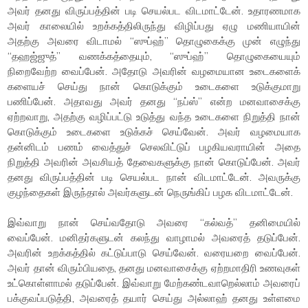
அவர் தனது விருப்பத்தின் படி செயல்பட விடமாட்டேன். உதாரணமாக
அவர் காலையில் உறக்கத்திலிருந்து விழிப்பது ஏழு மணியாயின்
அதற்கு அவரை விடாமல் “ஸுப்ஹ்” தொழுகைக்கு முன் எழுந்து
“தஹஜ்ஜுத்” வணக்கத்தையும், “ஸுப்ஹ்” தொழுகையையும்
நிறைவேற்ற வைப்பேன். அதோடு அவரின் வழமையான உடைகளைக்
களையச் செய்து நான் கொடுக்கும் உடைகளை உடுக்குமாறு
பணிப்பேன். அதாவது அவர் தனது “நப்ஸ்” என்ற மனவாசைக்கு
ஏற்றவாறு, அதற்கு வழிப்பட்டு உடுத்து வந்த உடைகளை நிறுத்தி நான்
கொடுக்கும் உடைகளை உடுக்கச் செய்வேன். அவர் வழமையாக
தன்னிடம் பணம் வைத்துச் செலவிட்டுப் பழகியவராயின் அதை
நிறுத்தி அவரின் அவசியத் தேவைகளுக்கு நான் கொடுப்பேன். அவர்
தனது விருப்பத்தின் படி செயல்பட நான் விடமாட்டேன். அவருக்கு
குழந்தைகள் இருந்தால் அவர்களுடன் நெருங்கிப் பழக விடமாட்டேன்.
இவ்வாறு நான் செய்வதோடு அவரை “கல்வத்” தனிமையில்
வைப்பேன். மனிதர்களுடன் கலந்து வாழாமல் அவரைத் தடுப்பேன்.
அவரின் உறக்கத்தில் கட்டுப்பாடு செய்வேன். வரையறை வைப்பேன்.
அவர் தான் விரும்பியதை, தனது மனவாசைக்கு ஏற்றமாதிரி உணவுகள்
உட்கொள்ளாமல் தடுப்பேன். இவ்வாறு மேற்கண்டவாறெல்லாம் அவரைப்
பக்குவப்படுத்தி, அவரைத் தயார் செய்து அல்லாஹ் தனது உள்ளமை