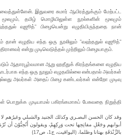
ைத்துள்ளேன். இதுவரை சுமார் ஆயிரத்துக்கும் மேற்பட்ட
மூலமும், தமிழ் மொழியிலுள்ள நூல்களின் மூலமும்
வஹ்ததுல் வுஜூத்” பிழையென்று எழுதியிருந்ததை நான்
ாம் தான் எழுதிய எந்த ஒரு நூலிலும் “வஹ்ததுல் வுஜூத்”
ரானவர் என்று முடிவெடுத்தல் முற்றிலும் பிழையாகும்.
டும் ஆதாரபூர்வமான ஆறு ஹதீதுக் கிரந்தங்களை எழுதிய
ொடர்பாக எந்த ஒரு நூலும் எழுதவில்லை என்பதால் அவர்கள்
அல்லது அவர்கள் அதைப் பிழை கண்டவர்கள் என்றோ முடிவு
கள் பொறுக்க முடியாமல் பகிரங்கமாகப் பேசுவதை நிறுத்தி
وقد كان الحسن البصـري وكذلك الجنيد والشبلي وغيرُهم لا يُقَرِّ
أبوابهم وجَعْلِ مفاتِحِها تحت وَرِكِهِمْ، ويقولون أَتُحِبُّوْنَ أن تُ
بالزَّنْدَقَةِ بهتانا وظلما، (اليواقيت، ج1، ص17)