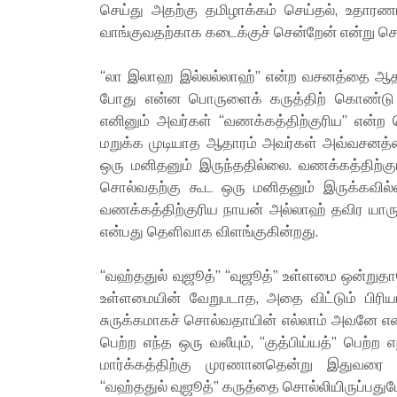
செய்து அதற்கு தமிழாக்கம் செய்தல், உதாரணமாக ذهبت إلى الدكان என்ற வசனத்திற்கு 
வாங்குவதற்காக கடைக்குச் சென்றேன் என்று சொல
“லா இலாஹ இல்லல்லாஹ்” என்ற வசனத்தை ஆத
போது என்ன பொருளைக் கருத்திற் கொண்டு சொ
எனினும் அவர்கள் “வணக்கத்திற்குரிய” என்ற
மறுக்க முடியாத ஆதாரம் அவர்கள் அவ்வசனத
ஒரு மனிதனும் இருந்ததில்லை. வணக்கத்திற்க
சொல்வதற்கு கூட ஒரு மனிதனும் இருக்கவில
வணக்கத்திற்குரிய நாயன் அல்லாஹ் தவிர யாரு
என்பது தெளிவாக விளங்குகின்றது.
“வஹ்ததுல் வுஜூத்” “வுஜூத்” உள்ளமை ஒன்றுதா
உள்ளமையின் வேறுபடாத, அதை விட்டும் பிரிய
சுருக்கமாகச் சொல்வதாயின் எல்லாம் அவனே என்
பெற்ற எந்த ஒரு வலீயும், “குத்பிய்யத்” பெற்
மார்க்கத்திற்கு முரணானதென்று இதுவரை 
“வஹ்ததுல் வுஜூத்” கருத்தை சொல்லியிருப்பதும