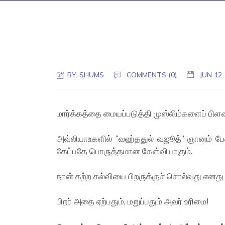
BY:
SHUMS
COMMENTS (0)
JUN 12
மார்க்கத்தை மையப்படுத்தி முஸ்லிம்களைப் பிளவ
அவ்லியாஉகளில் “வஹ்ததுல் வுஜூத்” ஞானம் பேச
கேட்பதே பொருத்தமான கேள்வியாகும்.
நான் கற்ற கல்வியை பிறருக்குச் சொல்வது எனத
பிறர் அதை ஏற்பதும், மறுப்பதும் அவர் உரிமை!