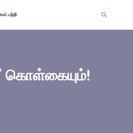
ைப் பற்றி
” கொள்கையும்!