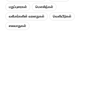
மறுப்புரைகள்
மௌலித்கள்
வலீமார்களின் வரலாறுகள்
வெளியீடுகள்
ஸலவாதுகள்