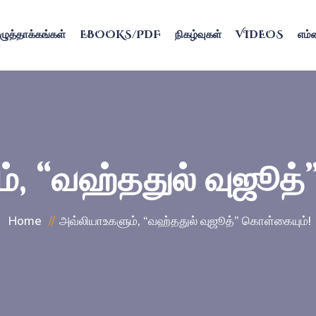
ழுத்தாக்கங்கள்
EBOOKS/PDF
நிகழ்வுகள்
VIDEOS
எம்ம
், “வஹ்ததுல் வுஜூத்
Home
அவ்லியாஉகளும், “வஹ்ததுல் வுஜூத்” கொள்கையும்!