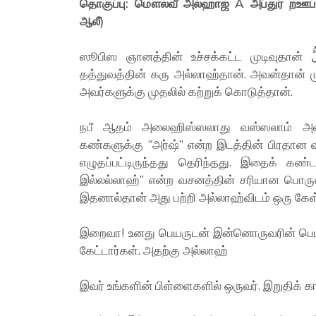
தொகுப்பு: மௌலவீ அல்ஹாஜ் A அப்துர் றஊப் 
ஆலீ)
ஸூபிஸ ஞானத்தின் உச்சக்கட்ட முடிவுதான் هُوَ الْكُلُّ “எல்லாம் அவனே” என்ற தத்துவமாகும். இந்த
தத்துவத்தின் கரு அல்லாஹ்தான். அவன்தான
அவர்களுக்கு முதலில் கற்றுக் கொடுத்தான்.
நபீ ஆதம் அலைஹிஸ்ஸலாது வஸ்ஸலாம் அவர
கண்களுக்கு “அர்ஷ்” என்ற இடத்தின் பிரதான வாசலில் لَا إِلَهَ إِلَّا اللهُ مُحَمَّدٌ رَسُوْلُ اللهِ 
எழுதப்பட்டிருந்தது தெரிந்தது. இதைக்
இல்லல்லாஹ்” என்ற வசனத்தின் சரியான பொரு
இறைவா! உனது பெயருடன் இன்னொருவரின் பெயரை
கேட்டார்கள். அதற்கு அல்லாஹ்
இவர் உங்களின் பிள்ளைகளில் ஒருவர். இறுதிக் க