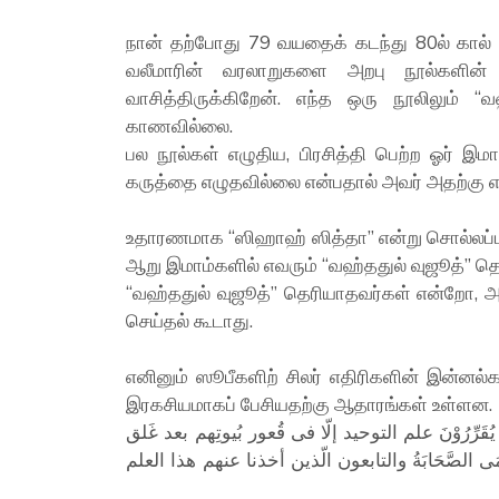
நான் தற்போது 79 வயதைக் கடந்து 80ல் கால் வ
வலீமாரின் வரலாறுகளை அறபு நூல்களின் 
வாசித்திருக்கிறேன். எந்த ஒரு நூலிலும் “
காணவில்லை.
பல நூல்கள் எழுதிய, பிரசித்தி பெற்ற ஓர் இம
கருத்தை எழுதவில்லை என்பதால் அவர் அதற்கு எதி
உதாரணமாக “ஸிஹாஹ் ஸித்தா” என்று சொல்லப்ப
ஆறு இமாம்களில் எவரும் “வஹ்ததுல் வுஜூத்” த
“வஹ்ததுல் வுஜூத்” தெரியாதவர்கள் என்றோ, 
செய்தல் கூடாது.
எனினும் ஸூபீகளிற் சிலர் எதிரிகளின் இன்னல்
இரகசியமாகப் பேசியதற்கு ஆதாரங்கள் உள்ளன.
رُوْنَ علم التوحيد إلّا فى قُعور بُيوتِهم بعد غَلق
رْمَى الصَّحَابَةُ والتابعون الّذين أخذنا عنهم هذا العلم