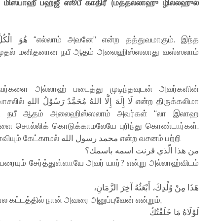
மிஸ்பாஹீ பஹ்ஜீ ஸூபீ காதிரீ (மத்தல்லாஹு ழில்லஹுல்
் முதல் மனிதனான நபீ ஆதம் அலைஹிஸ்ஸலாது வஸ்ஸலாம்
்களை அல்லாஹ் படைத்து முடிந்தவுடன் அவர்களின்
என்ற திருக்கலிமா
 கண்ட நபீ ஆதம் அலைஹிஸ்ஸலாம் அவர்கள் “லா இலாஹ
ளை சொல்லிக் கொடுக்காமலேயே புரிந்து கொண்டார்கள்.
இதனால்தான் அது பற்றி அல்லாஹ்விடம் ஒரு கேள்வியும் கேட்காமல் محمد رسول الله என்ற வசனம் பற்றி
من هذا الّذي قرنت اسمه باسمك؟
யும் சேர்த்துள்ளாயே அவர் யார்? என்று அல்லாஹ்விடம்
هَذَا مِنْ وُلْدِكَ، أَبْعَثُهُ آخِرَ الزَّمَانِ،
ால கட்டத்தில் நான் அவரை அனுப்புவேன் என்றும்,
لَوْلَاهُ مَا خَلَقْتُكُ