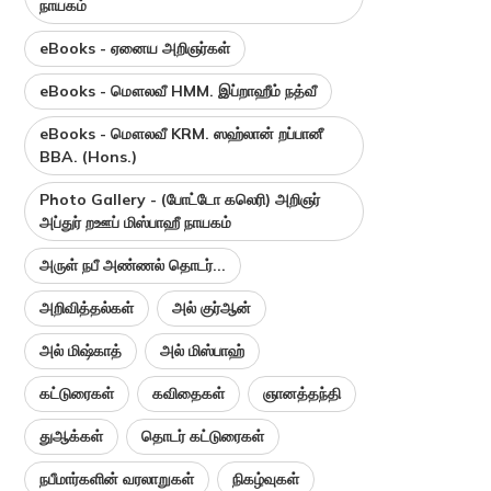
நாயகம்
eBooks - ஏனைய அறிஞர்கள்
eBooks - மௌலவீ HMM. இப்றாஹீம் நத்வீ
eBooks - மௌலவீ KRM. ஸஹ்லான் றப்பானீ
BBA. (Hons.)
Photo Gallery - (போட்டோ கலெரி) அறிஞர்
அப்துர் றஊப் மிஸ்பாஹீ நாயகம்
அருள் நபீ அண்ணல் தொடர்...
அறிவித்தல்கள்
அல் குர்ஆன்
அல் மிஷ்காத்
அல் மிஸ்பாஹ்
கட்டுரைகள்
கவிதைகள்
ஞானத்தந்தி
துஆக்கள்
தொடர் கட்டுரைகள்
நபீமார்களின் வரலாறுகள்
நிகழ்வுகள்