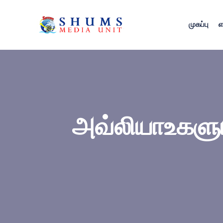
முகப்பு
எ
அவ்லியாஉகளும