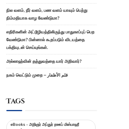
நில வளம், நீர் வளம், பண வளம் யாவும் பெற்று
நிம்மதியாக வாழ வேண்டுமா?
எதிரிகளின் அட்டூழியத்திலிருந்து பாதுகாப்புப் பெற
வேண்டுமா? பின்னால் கூறப்படும் விடயத்தை
பக்தியுடன் செய்யுங்கள்.
அல்லாஹ்வின் தத்துவத்தை யார் அறிவார்?
நகம் வெட்டும் முறை – قلم الأظفار
Tags
eBooks - அறிஞர் அப்துர் றஊப் மிஸ்பாஹீ