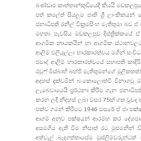
බණ්ඩාර කාත්තාන්කුඩියෙදී කියයි මඩකලප
පත් කලේත් සියලුම ජාති ශ්‍රී ලාංකික
ජනාධිපති රනිල් වික්‍රමසිංහ මැතිතුමා බව 
මහතා පැවසිය මඩකලපුව දිස්ත්‍රික්කයේ ඒ
ආගමික නායකයින් හා ආගමික ස්ථානවලට ස
ආලිම් වලියුල්ලා භාරකාරත්වය මගින් සංවිධ
ජවාද් ආලිම් භාරකාරත්වයේ සභාපති කාදිර
රවුෆ් මිස්බාහි බහ්ජි මැතිතුමන්ගේ මුලික
අදහස් දක්වමින් බංකොලොත්වී විනාශවූ
ලැබෙවායෙයි ප්‍රර්ථනා කිරීම ගැන ජනාධිප
කරන ලදී නිදහස් ලබා වසර 75ක් ගත වුවද 
එක්ව ගමන් කිරීමට 1946 වසරේ ඒ ජා පක්
ආගම් අනුව පක්ෂයන් ආරම්භ කර දේශපාලක
අසමගිය ඇති වීම නිසාත් රට මුළුමනින් ව
අත්වැල් බැදගත්තාසේම මුස්‌ලිම්වරුන්ට