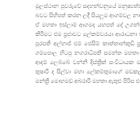
මුලස්ථාන පුවරුවේ සදහන්වනුයේ මනුෂ්‍ය
බවට සිහිපත් කරන ලදී සියලුම ආගම්වල න
ඒ මහතා ඉස්ලාම් ආගමද යහපත් දේ උගන්ව
කිරීමට එම ප්‍රජාවට ලේකම්වරයා ආරාධනා 
පුරපති අල්හාජ් එම් ජෙසිම් කාත්තාන්කුඩි 
ගම්පොල හිටපු නගරාධිපති සමන්ත මහතා න
ආදම් ලෙබ්බේ වන්නි දිස්ත්‍රික් සංවිධා
තුෂාරි ද සිල්වා මහා ලේකම්තුමාගේ මඩකල
මන්ත්‍රී මොහමඩ් අබ්රාරි මහතා ඇතුළු පිරිස 