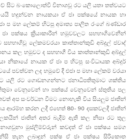
ුවේ සිට බංකොලොත්වී විනාශවූ රට යලි යතා තත්වයට
යන් යෙයි හදුන්වන නායකයා ඒ ජා පක්ෂයේ නායක හා
ඒ ජා ප මහ ලේකම් හිටපු අමාත්‍ය පාලිත රංගේ බණ්ඩාර
 ජා පක්ෂය ක්‍රියාකාරීන් හමුවවලට සහභාගිවෙනින්
හභාගිවූ ලේකමවරයා කාත්තාන්කුඩි අබ්දුල් ජවාද්
ානය කල හමුවට ද සහභාගී විය කාත්තාන්කුඩි අබ්දුල්
ියා නිකායේ නායක ඒ ජා ප හිටපු සංවිධායක අබ්දුර්
තත්වයේ පවත්වන ලද හමුවේ දී එජා ප මහා ලේකම් වරයා
 රට යලි රට ගොඩනගන්නට ජනාධිපතිතුමාට ශක්තිය
තිතුමා වෙනුවෙන් හා පක්ෂය් වෙනුවෙන් ස්තුතිය පල
තවත් අප සංවර්ධන වීමට නොහැකි විය සියලුම ජාතින්
ෂය ආරම්භ කරන ලදී එහෙත් 80- 90 දසකවලදී ජාතින්
යින් ජාතින් අතර බැදීම් ඇති කල නිසා රට තුල
ිනාශවුනා මුස්‌ලිම්ව්රුන් කවදත් ඒ ජා පක්ෂය සමග
ත් නිසි තැන ලබාදුන් පක්ෂ ඒ ජා පක්ෂය සිරිකොත