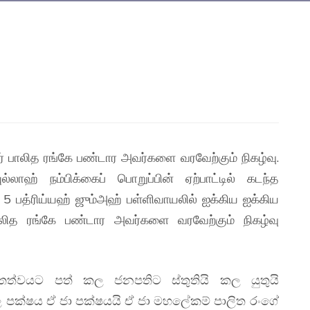
் பாலித ரங்கே பண்டார அவர்களை வரவேற்கும் நிகழ்வு.
லாஹ் நம்பிக்கைப் பொறுப்பின் ஏற்பாட்டில் கடந்த
 5 பத்ரிய்யஹ் ஜும்அஹ் பள்ளிவாயலில் ஐக்கிய ஐக்கிய
ாலித ரங்கே பண்டார அவர்களை வரவேற்கும் நிகழ்வு
ත්වයට පත් කල ජනපතිට ස්තුතියි කල යුතුයි
 කල පක්ෂය ඒ ජා පක්ෂයයි ඒ ජා මහලේකම් පාලිත රංගේ