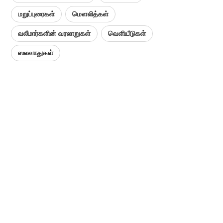
மறுப்புரைகள்
மௌலித்கள்
வலீமார்களின் வரலாறுகள்
வெளியீடுகள்
ஸலவாதுகள்