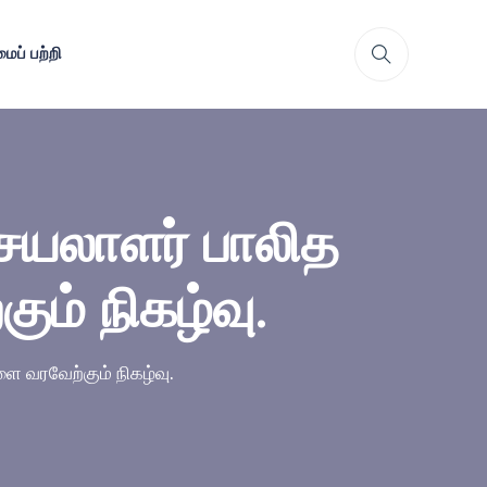
ைப் பற்றி
செயலாளர் பாலித
ம் நிகழ்வு.
ை வரவேற்கும் நிகழ்வு.