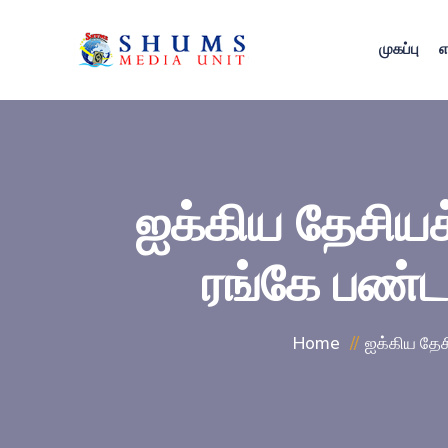
முகப்பு
எ
ஐக்கிய தேசியக
ரங்கே பண்ட
Home
ஐக்கிய தேச