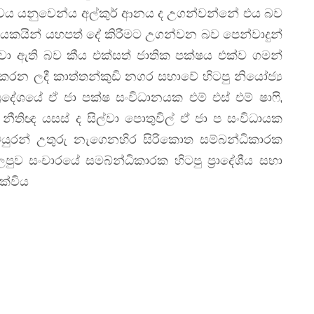
ත්වය යනුවෙන්ය අල්කුර් ආනය ද උගන්වන්නේ එය බව
ායකයින් යහපත් දේ කිරීමට උගන්වන බව පෙන්වාදුන්
ා ඇති බව කීය එක්සත් ජාතික පක්ෂය එක්ව ගමන්
කරන ලදී කාත්තන්කුඩි නගර සභාවේ හිටපු නියෝජ්‍ය
ප්‍රදේශයේ ඒ ජා පක්ෂ සංවිධානයක එම් එස් එම් ෂාෆි,
ීතිඥ යසස් ද සිල්වා පොතුවිල් ඒ ජා ප සංවිධායක
යක මයුරන් උතුරු නැගෙනහිර සිරිකොත සම්බන්ධිකාරක
පුව සංචාරයේ සමබ්න්ධිකාරක හිටපු ප්‍රාදේශීය සභා
එක්විය