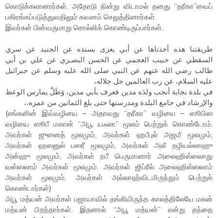
கொடுக்கலானார்கள். அதோடு நின்று விடாமல் தனது “தரீகா”வைப்
பகிரங்கப்படுத்துவதிலும் கவனம் செலுத்தினார்கள்.
இவர்கள் பின்வருமாறு சொல்லிக் கொண்டிருப்பார்கள்.
طريقتنا هذه أخذناها عن أبي يعزى بسنده عن الجنيد عن سري
السقطي عن حبيب العجمي عن الحسن البصـري عن علي بن أبي
طالب رضي الله عنهم عن النبي صلى الله عليه وسلم عن جبرائيل
عليه السلام، عن رب العالمين جل جلاله،
في بلدة بجاية أنجب ولدَه مدين فعرف بأبي مدين، وَظَلَّ يمارس الوعظ
والإرشاد في جامع البلدة ومدرستها حتى بلغ الثمانين من عمره،،
(எங்களின் இவ்வழியை – அதாவது “தரீகா” வழியை – ஸூபிஸ
வழியை ஸூபீ மகான் “அபூ யஃலா” மூலம் பெற்றுக் கொண்டோம்.
அவர்கள் ஜுனைத் மூலமும், அவர்கள் ஹபீபுல் அஜமீ மூலமும்,
அவர்கள் ஹஸனுல் பஸரீ மூலமும், அவர்கள் அலீ றழியல்லாஹு
அன்ஹு மூலமும், அவர்கள் நபீ பெருமானார் அலைஹிஸ்ஸலாது
வஸ்ஸலாம் அவர்கள் மூலமும், அவர்கள் ஜிப்ரீல் அலைஹிஸ்ஸலாம்
அவர்கள் மூலமும், அவர்கள் அல்லாஹ்விடமிருந்தும் பெற்றுக்
கொண்டார்கள்)
அபூ மத்யன் அவர்கள் பஜாயாவில் தங்கியிருந்த காலத்திலேயே மகன்
மத்யன் பிறந்தார்கள். இதனால் “அபூ மத்யன்” என்று தந்தை