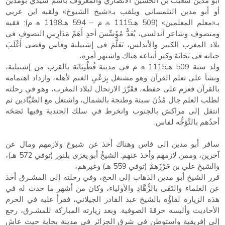
أبو مدين شعيب بن الحسين الأنصاري والمعروف باسم سيدي بُومدين
أو أبو مدين التلمساني ويلقب بـ«شيخ الشيوخ» ولقبه ابن عربي
بـ«معلم المعلمين» (509 هـஃ 1115 م – 594 هـஃ 1198 م): فقيه
ومتصوف وشاعر أندلسي، يُعَدُّ مُؤَسِّسَ أحدِ أَهَمِّ مَدَارِسِ التصوف في
بلاد المغرب الكبير والأندلس، تَعَلَّمَ في إشبيلية وفاس وقضى أَغْلَبَ
حياته في بَجَايَةَ وكثر أتباعه هناك واشتهر أمره،
ولد سنة 509 هـஃ 1115 م في مدينة قُطْنِيَانَة بالقرب من إشبيلية،
ونشأ على تعلم القرآن وهو مشتغل بِرَعْيِ الغنم لأهله، وازداد اهتمامه
بالقرآن فعزم على حفظه، فقَرَّرَ الارتحال لبلاد المغرب، وهو في رحلته
لطلب العلم جال مُدُنَ سبتة وطنجة بالشمال، واشتغل مع الصَّيَّادين ثم
انتقل إلى مراكش بالجنوب وانخرط في سلك الجندية وفيها نَصَحَه
أحدُهم بالتَّوَجُّه لفاس.
سافر أبو مدين إلى فاس وهناك أخذ عن شيوخ ولازمهم ومال عن
آخرين، وممن لازمهم وأخذ عنهم: الشيخُ أبو يعزى بلنور (توفي 572 هـ)،
والشيخ علي بن حَرْزَهِمْ (توفي 559 هـ) وغيرهم،
قرر الشيخ أبو مدين الذهاب إلى الحج، وفي رحلته إلى المشـرق أخذ
عن العلماء والتَقَى بالزُّهَّادِ والأولياء، وكان من أشهر ما حدث له في
هذه الزيارة لقاؤُه بالشيخ عبد القادر الجيلاني، فقرأ عليه في الحرم
الأحاديث وألبسه خرقةَ الصوفية. وبعد زيارته المباركة للمشـرق، رجع
إلى إفريقية واستوطن في شرق الجزائر في مدينة بجاية حيث عاش