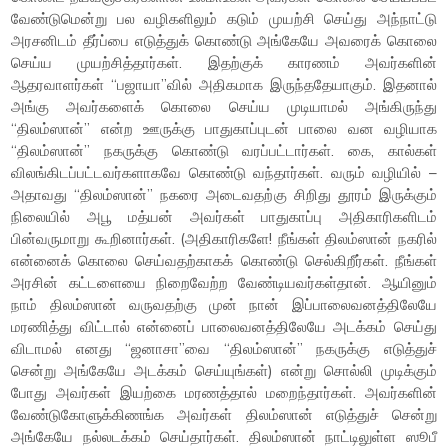
வேண்டுமென்று பல வழிகளிலும் கடும் முயற்சி செய்து அந்நாட்டு
அரசனிடம் தீர்ப்பை எடுத்துக் கொண்டு அங்கேயே அவரைக் கொலை
செய்ய முயற்சித்தார்கள். இதற்குக் காரணம் அவர்களின்
ஆதரவாளர்கள் “பஜாயா”வில் அதிகமாக இருந்ததேயாகும். இதனால்
அங்கு அவர்களைக் கொலை செய்ய முடியாமல் அங்கிருந்து
“திலம்ஸான்” என்ற ஊருக்கு பாதுகாப்புடன் பாலை வன வழியாக
“திலம்ஸான்” நகருக்கு கொண்டு வரப்பட்டார்கள். கை, கால்கள்
விலங்கிடப்பட்டவர்களாகவே கொண்டு வந்தார்கள். வரும் வழியில் –
அதாவது “திலம்ஸான்” நகரை அடைவதற்கு சிறிது தூரம் இருக்கும்
நிலையில் அபூ மத்யன் அவர்கள் பாதுகாப்பு அதிகாரிகளிடம்
பின்வருமாறு கூறினார்கள். (அதிகாரிகளே! நீங்கள் திலம்ஸான் நகரில்
என்னைக் கொலை செய்வதற்காகக் கொண்டு செல்கிறீர்கள். நீங்கள்
அரசின் கட்டளையை நிறைவேற்ற வேண்டியவர்கள்தான். ஆயினும்
நாம் திலம்ஸான் வருவதற்கு முன் நான் இப்பாலைவனத்திலேயே
மரணித்து விட்டால் என்னைப் பாலைவனத்திலேயே அடக்கம் செய்து
விடாமல் எனது “ஜனாசா”வை “திலம்ஸான்” நகருக்கு எடுத்துச்
சென்று அங்கேயே அடக்கம் செய்யுங்கள்) என்று சொல்லி முடிக்கும்
போது அவர்கள் இயற்கை மரணத்தால் மறைந்தார்கள். அவர்களின்
வேண்டுகோளுக்கிணங்க அவர்கள் திலம்ஸான் எடுத்துச் சென்று
அங்கேயே நல்லடக்கம் செய்தார்கள். திலம்ஸான் நாட்டிலுள்ள ஸூபீ