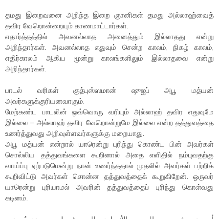
தமது இறைவனை அறிந்த இறை ஞானிகள் தமது அல்லாஹ்வைத்
தவிர வேறொன்றையும் காணமாட்டார்கள்.
எதார்த்தத்தில் அவனல்லாத அனைத்தும் இல்லாதது என்று
அறிந்தார்கள். அவனல்லாத எதுவும் சென்ற காலம், நிகழ் காலம்,
எதிர்காலம் ஆகிய மூன்று காலங்களிலும் இல்லாதவை என்று
அறிந்தார்கள்.
பாடல் வரிகள் குத்புஸ்ஸமான் ஷுஐப் அபூ மத்யன்
அவர்களுக்குரியனவாகும்.
மேற்கண்ட பாடலின் ஒவ்வொரு வரியும் அல்லாஹ் தவிர எதுவுமே
இல்லை – அல்லாஹ் தவிர வேறொன்றுமே இல்லை என்ற தத்துவத்தை
உணர்த்துவது அறிவுள்ளவர்களுக்கு மறையாது.
அபூ மத்யன் என்றால் யாரென்று புரிந்து கொண்ட பின் அவர்கள்
சொல்லிய தத்துவங்களை கூறினால் அதை எளிதில் நம்புவதற்கு
வாய்ப்பு ஏற்படுமென்று நான் உணர்ந்ததால் முதலில் அவர்கள் பற்றிக்
கூறிவிட்டு அவர்கள் சொன்ன தத்துவத்தைக் கூறுகிறேன். ஒருவர்
யாரென்று புரியாமல் அவரின் தத்துவத்தைப் புரிந்து கொள்வது
கடினம்.