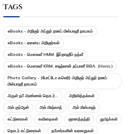
Tags
eBooks - அறிஞர் அப்துர் றஊப் மிஸ்பாஹீ நாயகம்
eBooks - ஏனைய அறிஞர்கள்
eBooks - மௌலவீ HMM. இப்றாஹீம் நத்வீ
eBooks - மௌலவீ KRM. ஸஹ்லான் றப்பானீ BBA. (Hons.)
Photo Gallery - (போட்டோ கலெரி) அறிஞர் அப்துர் றஊப்
மிஸ்பாஹீ நாயகம்
அருள் நபீ அண்ணல் தொடர்...
அறிவித்தல்கள்
அல் குர்ஆன்
அல் மிஷ்காத்
அல் மிஸ்பாஹ்
கட்டுரைகள்
கவிதைகள்
ஞானத்தந்தி
துஆக்கள்
தொடர் கட்டுரைகள்
நபீமார்களின் வரலாறுகள்