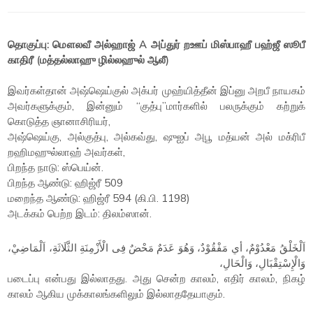
தொகுப்பு: மௌலவீ அல்ஹாஜ் A அப்துர் றஊப் மிஸ்பாஹீ பஹ்ஜீ ஸூபீ
காதிரீ (மத்தல்லாஹு ழில்லஹுல் ஆலீ)
இவர்கள்தான் அஷ்ஷெய்குல் அக்பர் முஹ்யித்தீன் இப்னு அறபீ நாயகம்
அவர்களுக்கும், இன்னும் “குத்பு”மார்களில் பலருக்கும் கற்றுக்
கொடுத்த ஞானாசிரியர்,
அஷ்ஷெய்கு, அல்குத்பு, அல்கவ்து, ஷுஐப் அபூ மத்யன் அல் மக்ரிபீ
றஹிமஹுல்லாஹ் அவர்கள்,
பிறந்த நாடு: ஸ்பெய்ன்.
பிறந்த ஆண்டு: ஹிஜ்ரீ 509
மறைந்த ஆண்டு: ஹிஜ்ரீ 594 (கி.பி. 1198)
அடக்கம் பெற்ற இடம்: திலம்ஸான்.
اَلْخَلْقُ مَعْدُوْمٌ، أي مَفْقُوْدٌ، وَهُوَ عَدَمٌ مَحْضٌ فِى الْأَزْمِنَةِ الثَّلَاثَةِ، اَلْمَاضِيْ،
وَالْإِسْتِقْبَالِ، وَالْحَالِ،
படைப்பு என்பது இல்லாதது. அது சென்ற காலம், எதிர் காலம், நிகழ்
காலம் ஆகிய முக்காலங்களிலும் இல்லாததேயாகும்.