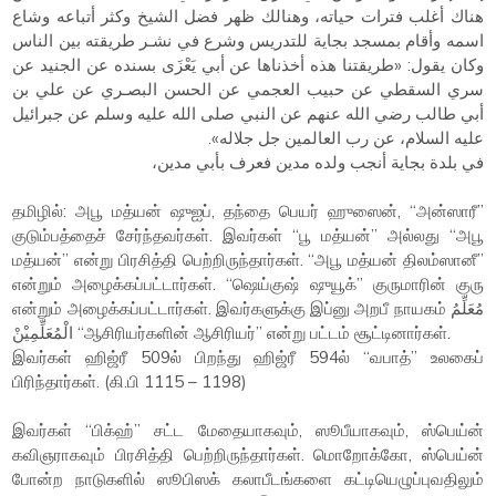
هناك أغلب فترات حياته، وهنالك ظهر فضل الشيخ وكثر أتباعه وشاع
اسمه وأقام بمسجد بجاية للتدريس وشرع في نشـر طريقته بين الناس
وكان يقول: «طريقتنا هذه أخذناها عن أبي يَعْزَى بسنده عن الجنيد عن
سري السقطي عن حبيب العجمي عن الحسن البصـري عن علي بن
أبي طالب رضي الله عنهم عن النبي صلى الله عليه وسلم عن جبرائيل
عليه السلام، عن رب العالمين جل جلاله».
في بلدة بجاية أنجب ولده مدين فعرف بأبي مدين،
தமிழில்: அபூ மத்யன் ஷுஐப், தந்தை பெயர் ஹுஸைன், “அன்ஸாரீ”
குடும்பத்தைச் சேர்ந்தவர்கள். இவர்கள் “பூ மத்யன்” அல்லது “அபூ
மத்யன்” என்று பிரசித்தி பெற்றிருந்தார்கள். “அபூ மத்யன் திலம்ஸானீ”
என்றும் அழைக்கப்பட்டார்கள். “ஷெய்குஷ் ஷுயூக்” குருமாரின் குரு
என்றும் அழைக்கப்பட்டார்கள். இவர்களுக்கு இப்னு அறபீ நாயகம் مُعَلِّمُ
الْمُعَلِّمِيْنْ “ஆசிரியர்களின் ஆசிரியர்” என்று பட்டம் சூட்டினார்கள்.
இவர்கள் ஹிஜ்ரீ 509ல் பிறந்து ஹிஜ்ரீ 594ல் “வபாத்” உலகைப்
பிரிந்தார்கள். (கி.பி 1115 – 1198)
இவர்கள் “பிக்ஹ்” சட்ட மேதையாகவும், ஸூபீயாகவும், ஸ்பெய்ன்
கவிஞராகவும் பிரசித்தி பெற்றிருந்தார்கள். மொறோக்கோ, ஸ்பெய்ன்
போன்ற நாடுகளில் ஸூபிஸக் கலாபீடங்களை கட்டியெழுப்புவதிலும்