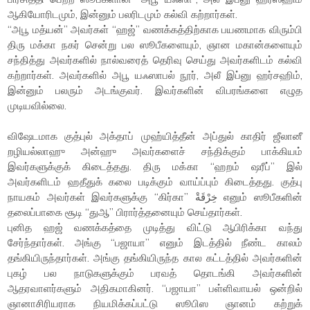
ஆகியோரிடமும், இன்னும் பலரிடமும் கல்வி கற்றார்கள்.
“அபூ மத்யன்” அவர்கள் “ஹஜ்” வணக்கத்திற்காக பயணமாக விரும்பி
திரு மக்கா நகர் சென்று பல ஸூபீகளையும், ஞான மகான்களையும்
சந்தித்து அவர்களில் நால்வரைத் தெரிவு செய்து அவர்களிடம் கல்வி
கற்றார்கள். அவர்களில் அபூ யஃஸாபல் நூர், அலீ இப்னு ஹர்சஹிம்,
இன்னும் பலரும் அடங்குவர். இவர்களின் விபரங்களை எழுத
முடியவில்லை.
விஷேடமாக குத்புல் அக்தாப் முஹ்யித்தீன் அப்துல் காதிர் ஜீலானீ
றழியல்லாஹு அன்ஹு அவர்களைச் சந்திக்கும் பாக்கியம்
இவர்களுக்குக் கிடைத்தது. திரு மக்கா “ஹறம் ஷரீப்” இல்
அவர்களிடம் ஹதீதுக் கலை படிக்கும் வாய்ப்பும் கிடைத்தது. குத்பு
நாயகம் அவர்கள் இவர்களுக்கு “கிர்கா” خِرْقَةْ எனும் ஸூபீகளின்
தலைப்பாகை சூடி “துஆ” பிரார்த்தனையும் செய்தார்கள்.
புனித ஹஜ் வணக்கத்தை முடித்து விட்டு ஆபிரிக்கா வந்து
சேர்ந்தார்கள். அங்கு “பஜாயா” எனும் இடத்தில் நீண்ட காலம்
தங்கியிருந்தார்கள். அங்கு தங்கியிருந்த கால கட்டத்தில் அவர்களின்
புகழ் பல நாடுகளுக்கும் பரவத் தொடங்கி அவர்களின்
ஆதரவாளர்களும் அதிகமாகினர். “பஜாயா” பள்ளிவாயல் ஒன்றில்
ஞானாசிரியராக நியமிக்கப்பட்டு ஸூபிஸ ஞானம் கற்றுக்