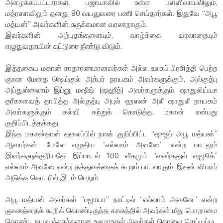
அழைக்கப்பட்டார்கள். பஜாயாவில் உள்ள பள்ளிவாயலிலும்,
மத்ரஸாவிலும் தனது 80 வயதுவரை பணி செய்தார்கள். இதுவே “அபூ
மத்யன்” அவர்களின் சுருக்கமான வரலாறாகும்.
இவர்களின் அற்புதங்களையும், வாழ்க்கை வரலாறையும்
எழுதுவதாயின் கட்டுரை நீண்டு விடும்.
இத்தகைய மகான் சாதாரணமானவர்கள் அல்ல. உலகப் பிரசித்தி பெற்ற
ஞான மேதை ஷெய்குல் அக்பர் நாயகம் அவர்களுக்கும், அல்குத்பு
அப்துஸ்ஸலாம் இப்னு மஷீஷ் (ஷஹீத்) அவர்களுக்கும், ஷாதுலிய்யா
தரீகாவைத் தாபித்த அல்குத்பு அபுல் ஹஸன் அலீ ஷாதுலீ நாயகம்
அவர்களுக்கும் கல்வி கற்றுக் கொடுத்த மகான் என்பது
குறிப்பிடத்தக்கது.
இந்த மகான்தான் தலைப்பில் நான் குறிப்பிட்ட “ஷுஐப் அபூ மத்யன்”
ஆவார்கள். மேலே எழுதிய “எல்லாம் அவனே” என்ற பாடலும்
இவர்களுக்குரியதே! இப்பாடல் 100 வீதமும் “வஹ்ததுல் வுஜூத்”
எல்லாம் அவனே என்ற தத்துவத்தைக் கூறும் பாடலாகும். இதன் விபரம்
அடுத்த தொடரில் இடம் பெறும்.
அபூ மத்யன் அவர்கள் “பஜாயா” நாட்டில் “எல்லாம் அவனே” என்ற
ஞானத்தைக் கூறிக் கொண்டிருந்த காலத்தில் அவர்கள் மீது பொறாமை
கொண்ட நயவஞ்சகர்களான உலமாஉகள் அவர்கள் கொலை செய்யப்பட