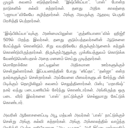
முழுக் கவனம் எடுத்தார்கள். “இஷ்பீலிய்யா”, “பாஸ்” போன்ற
நாடுகளில் கல்வி கற்றார்கள். தனது அதிக காலத்தை
“பஜாயா”விலேயே கழித்தார்கள். அங்கு அவருக்கு ஆதரவு பெருகி
பிரசித்தி பெற்றார்கள்.
“இஷ்பீலிய்யா”வுக்கு அண்மையிலுள்ள “குத்னியானா”வில் ஹிஜ்ரீ
509ல் பிறந்த இவர்கள், தனது குடும்பத்தவர்களின் ஆடுகளை
மேய்த்துக் கொண்டும், சிறு வயதிலேயே திருக்குர்ஆனைக் கற்றுக்
கொண்டுமிருந்தார்கள். திருக்குர்ஆனுக்கு முக்கியத்துவம் கொடுக்க
வேண்டுமென்பதால் அதை மனனம் செய்து முடித்தார்கள்.
மொறோக்கோ நாட்டிலுள்ள அதிகமான ஊர்களுக்குச்
சென்றுள்ளார்கள். இப்பயணத்தின் போது “ஸிப்தா”, “தன்ஜா” என்ற
நகர்களுக்கும் சென்றார்கள். அவ்வேளை மீனவர்களுடன் சேர்ந்து மீன்
பிடிக்கும் தொழிலிலும் கவனம் செலுத்தினார்கள். பின்பு “மறாகிஷ்”
நகர் வந்து படையணியில் சேர்ந்து கொண்டார்கள். அங்கிருந்த ஒரு
படை வீரர் இவர்களை “பாஸ்” நாட்டுக்குச் செல்லுமாறு கேட்டுக்
கொண்டார்.
அவரின் ஆலோசனைப்படி அபூ மத்யன் அவர்கள் “பாஸ்” நாட்டுக்குச்
சென்று அங்கு கல்வி கற்றார்கள். அங்கு அக்காலத்தில் வாழ்ந்த
பிரசித்தி பெற்ற ஸூபீகளான “அபூ யஃஸா”, அலீ இப்னு ஹர்ஸஹிம்