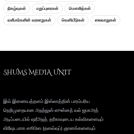
நிகழ்வுகள்
மறுப்புரைகள்
மௌலித்கள்
வலீமார்களின் வரலாறுகள்
வெளியீடுகள்
ஸலவாதுகள்
SHUMS MEDIA UNIT
இவ் இணையத்தளம் இஸ்லாத்தின் பாரம்பரிய
நெறிமுறையான அஹ்லுஸ் ஸுன்னத் வல் ஜமாஅத்
அடிப்படையில் ஷரீஅஹ், தரீகாவுடைய கல்விகளையும்
விஷேடமாக ஸூபிஸ (தஸவ்வுப்) ஞானங்களையும்