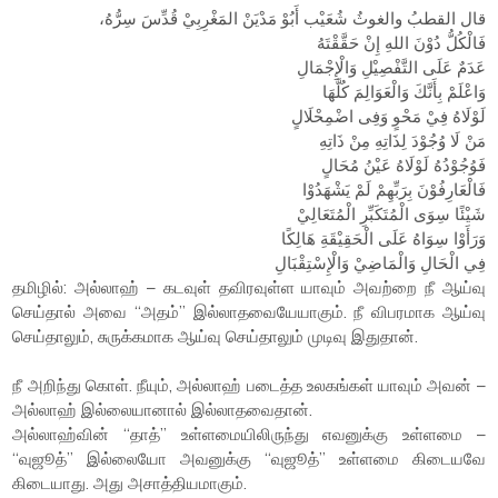
قال القطبُ والغوثُ شُعَيْب أَبُوْ مَدْيَنْ المَغْرِبِيْ قُدِّسَ سِرُّهُ،
فَالْكُلُّ دُوْنَ اللهِ إِنْ حَقَّقْتَهُ
عَدَمٌ عَلَى التَّفْصِيْلِ وَالْإِجْمَالِ
وَاعْلَمْ بِأَنَّكَ وَالْعَوَالِمَ كُلَّهَا
لَوْلَاهُ فِيْ مَحْوٍ وَفِى اضْمِحْلَالٍ
مَنْ لَا وُجُوْدَ لِذَاتِهِ مِنْ ذَاتِهِ
فَوُجُوْدُهُ لَوْلَاهُ عَيْنُ مُحَالٍ
فَالْعَارِفُوْنَ بِرَبِّهِمْ لَمْ يَشْهَدُوْا
شَيْئًا سِوَى الْمُتَكَبِّرِ الْمُتَعَالِيْ
وَرَأَوْا سِوَاهُ عَلَى الْحَقِيْقَةِ هَالِكًا
فِي الْحَالِ وَالْمَاضِيْ وَالْإِسْتِقْبَالِ
தமிழில்: அல்லாஹ் – கடவுள் தவிரவுள்ள யாவும் அவற்றை நீ ஆய்வு
செய்தால் அவை “அதம்” இல்லாதவையேயாகும். நீ விபரமாக ஆய்வு
செய்தாலும், சுருக்கமாக ஆய்வு செய்தாலும் முடிவு இதுதான்.
நீ அறிந்து கொள். நீயும், அல்லாஹ் படைத்த உலகங்கள் யாவும் அவன் –
அல்லாஹ் இல்லையானால் இல்லாதவைதான்.
அல்லாஹ்வின் “தாத்” உள்ளமையிலிருந்து எவனுக்கு உள்ளமை –
“வுஜூத்” இல்லையோ அவனுக்கு “வுஜூத்” உள்ளமை கிடையவே
கிடையாது. அது அசாத்தியமாகும்.