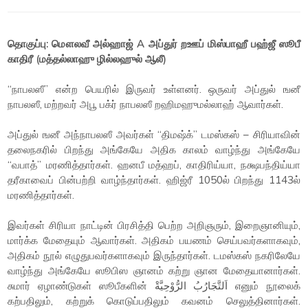
தொகுப்பு: மௌலவீ அல்ஹாஜ் A அப்துர் றஊப் மிஸ்பாஹீ பஹ்ஜீ ஸூபீ
காதிரீ (மத்தல்லாஹு ழில்லஹுல் ஆலீ)
“நாபலஸீ” என்ற பெயரில் இருவர் உள்ளனர். ஒருவர் அப்துல் ஙனீ
நாபலஸீ, மற்றவர் அபூ பக்ர் நாபலஸீ றஹிமஹுமல்லாஹ் ஆவார்கள்.
அப்துல் ஙனீ அந்நாபலஸீ அவர்கள் “திமஷ்க்” டமஸ்கஸ் – சிரியாவின்
தலைநகரில் பிறந்து அங்கேயே அதிக காலம் வாழ்ந்து அங்கேயே
“வபாத்” மரணித்தார்கள். ஹனபீ மத்ஹப், காதிரிய்யா, நக்ஷபந்திய்யா
தரீகாவைப் பின்பற்றி வாழ்ந்தார்கள். ஹிஜ்ரீ 1050ல் பிறந்து 1143ல்
மரணித்தார்கள்.
இவர்கள் சிரியா நாட்டின் பிரசித்தி பெற்ற அறிஞரும், இறைஞானியும்,
மார்க்க மேதையும் ஆவார்கள். அதிகம் பயணம் செய்பவர்களாகவும்,
அதிகம் நூல் எழுதுபவர்களாகவும் இருந்தார்கள். டமஸ்கஸ் நகரிலேயே
வாழ்ந்து அங்கேயே ஸூபிஸ ஞானம் கற்று ஞான மேதையானார்கள்.
சுமார் ஏழாண்டுகள் ஸூபீகளின் اَلتَّجَارُبُ الرُّوْحِيَّةْ எனும் நூலைக்
கற்பதிலும், கற்றுக் கொடுப்பதிலும் கவனம் செலுத்தினார்கள்.