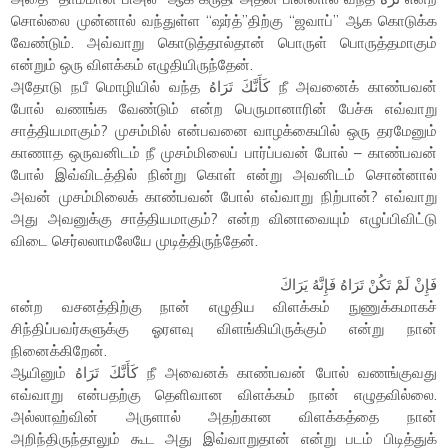
சொல்லை முன்னால் வந்துள்ள “ஷர்த்”திற்கு “ஜவாப்” ஆக கொடுக்க
வேண்டும். அவ்வாறு கொடுத்தால்தான் பொருள் பொருத்தமாகும்
என்றும் ஒரு விளக்கம் எழுதியிருந்தேன்.
அதோடு நபீ மொழியில் வந்த كَأَنَّكَ تَرَاهُ நீ அவனைக் காண்பவன்
போல் வணங்க வேண்டும் என்ற பெருமானாரின் பேச்சு எவ்வாறு
சாத்தியமாகும்? முசம்மில் என்பவனை வாழக்கையில் ஒரு தரமேனும்
காணாத ஒருவனிடம் நீ முசம்மிலைப் பார்ப்பவன் போல் – காண்பவன்
போல் இவ்விடத்தில் நின்று கொள் என்று அவனிடம் சொன்னால்
அவன் முசம்மிலைக் காண்பவன் போல் எவ்வாறு நிற்பான்? எவ்வாறு
அது அவனுக்கு சாத்தியமாகும்? என்ற வினாவையும் எழுப்பிவிட்டு
விடை செர்லலாமலேயே முடித்திருந்தேன்.
فَإِنْ لَمْ تَكُنْ تَرَاهُ فَإِنَّهُ يَرَاكَ
என்ற வசனத்திற்கு நான் எழுதிய விளக்கம் நுணுக்கமாகச்
சிந்திப்பவர்களுக்கு ஓரளவு விளங்கியிருக்கும் என்று நான்
நினைக்கிறேன்.
ஆயினும் كَأَنَّكَ تَرَاهُ நீ அவைனக் காண்பவன் போல் வணங்குவது
எவ்வாறு என்பதற்கு தெளிவான விளக்கம் நான் எழுதவில்லை.
அல்லாஹ்வின் அருளால் அதற்கான விளக்கத்தை நான்
அறிந்திருந்தாலும் கூட அது இவ்வாறுதான் என்று படம் பிடித்துக்