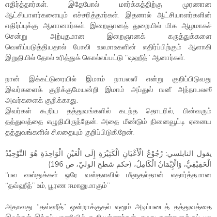
எதிர்த்தார்கள். இதேபோல் மார்க்கத்திற்கு முரணான
ஆட்சியாளர்களையும் எச்சரித்தார்கள். இதனால் ஆட்சியாளர்களின்
எதிர்ப்புக்கு ஆளானார்கள். இறைஞானத் துறையில் மிக ஆழமாகச்
சென்று அற்புதமான இறைஞானக் கருத்துக்களை
வெளிப்படுத்தியதால் போலி உலமாஉகளின் எதிர்ப்பிற்கும் ஆளாகி
இறுதியில் தோல் உரித்துக் கொல்லப்பட்டு “ஷஹீத்” ஆனார்கள்.
நான் இக்கட்டுரையில் இமாம் நாபலஸீ என்று குறிப்பிடுவது
இவர்களைக் குறிக்குமேயன்றி இமாம் அப்துல் ஙனீ அந்நாபலஸீ
அவர்களைக் குறிக்காது.
இவர்கள் கூறிய தத்துவங்களில் கடந்த தொடரில், பின்வரும்
தத்துவத்தை எழுதியிருந்தேன். அதை மீண்டும் நினைவூட்டி ஏனைய
தத்துவங்களில் சிலதையும் குறிப்பிடுகிறேன்.
يقول النابلسي: رُجُوْعُ الْأَعْيَانِ الْكَثِيْرَةِ إِلَى الْعَيْنِ الْوَاحِدَةِ هُوَ التَّوْحِيْدُ
الْحَقِيْقِيُّ، وَالْإِيْمَانُ الْكَامِلُ، (حكم شطح الوليّ، ص 196)
“பல வஸ்துக்கள் ஒரே வஸ்தளவில் மீளுதல்தான் எதார்த்தமான
“தவ்ஹீத்” உம், பூரண ஈமானுமாகும்”
அதாவது “தவ்ஹீத்” ஒன்றாக்குதல் எனும் அடிப்படைத் தத்துவத்தை