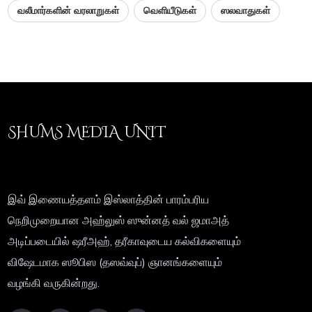
வலீமார்களின் வரலாறுகள்
வெளியீடுகள்
ஸலவாதுகள்
SHUMS MEDIA UNIT
இவ் இணையத்தளம் இஸ்லாத்தின் பாரம்பரிய
நெறிமுறையான அஹ்லுஸ் ஸுன்னத் வல் ஜமாஅத்
அடிப்படையில் ஷரீஅஹ், தரீகாவுடைய கல்விகளையும்
விஷேடமாக ஸூபிஸ (தஸவ்வுப்) ஞானங்களையும்
வழங்கி வருகின்றது.