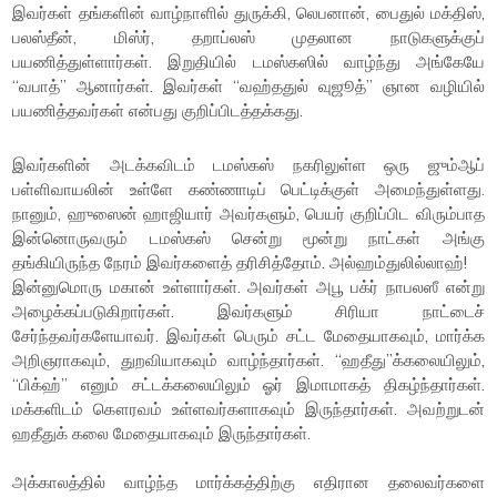
இவர்கள் தங்களின் வாழ்நாளில் துருக்கி, லெபனான், பைதுல் மக்திஸ்,
பலஸ்தீன், மிஸ்ர், தறாப்லஸ் முதலான நாடுகளுக்குப்
பயணித்துள்ளார்கள். இறுதியில் டமஸ்கஸில் வாழ்ந்து அங்கேயே
“வபாத்” ஆனார்கள். இவர்கள் “வஹ்ததுல் வுஜூத்” ஞான வழியில்
பயணித்தவர்கள் என்பது குறிப்பிடத்தக்கது.
இவர்களின் அடக்கவிடம் டமஸ்கஸ் நகரிலுள்ள ஒரு ஜும்ஆப்
பள்ளிவாயலின் உள்ளே கண்ணாடிப் பெட்டிக்குள் அமைந்துள்ளது.
நானும், ஹுஸைன் ஹாஜியார் அவர்களும், பெயர் குறிப்பிட விரும்பாத
இன்னொருவரும் டமஸ்கஸ் சென்று மூன்று நாட்கள் அங்கு
தங்கியிருந்த நேரம் இவர்களைத் தரிசித்தோம். அல்ஹம்துலில்லாஹ்!
இன்னுமொரு மகான் உள்ளார்கள். அவர்கள் அபூ பக்ர் நாபலஸீ என்று
அழைக்கப்படுகிறார்கள். இவர்களும் சிரியா நாட்டைச்
சேர்ந்தவர்களேயாவர். இவர்கள் பெரும் சட்ட மேதையாகவும், மார்க்க
அறிஞராகவும், துறவியாகவும் வாழ்ந்தார்கள். “ஹதீது”க்கலையிலும்,
“பிக்ஹ்” எனும் சட்டக்கலையிலும் ஓர் இமாமாகத் திகழ்ந்தார்கள்.
மக்களிடம் கௌரவம் உள்ளவர்களாகவும் இருந்தார்கள். அவற்றுடன்
ஹதீதுக் கலை மேதையாகவும் இருந்தார்கள்.
அக்காலத்தில் வாழ்ந்த மார்க்கத்திற்கு எதிரான தலைவர்களை