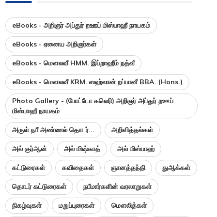
eBooks - அறிஞர் அப்துர் றஊப் மிஸ்பாஹீ நாயகம்
eBooks - ஏனைய அறிஞர்கள்
eBooks - மௌலவீ HMM. இப்றாஹீம் நத்வீ
eBooks - மௌலவீ KRM. ஸஹ்லான் றப்பானீ BBA. (Hons.)
Photo Gallery - (போட்டோ கலெரி) அறிஞர் அப்துர் றஊப்
மிஸ்பாஹீ நாயகம்
அருள் நபீ அண்ணல் தொடர்...
அறிவித்தல்கள்
அல் குர்ஆன்
அல் மிஷ்காத்
அல் மிஸ்பாஹ்
கட்டுரைகள்
கவிதைகள்
ஞானத்தந்தி
துஆக்கள்
தொடர் கட்டுரைகள்
நபீமார்களின் வரலாறுகள்
நிகழ்வுகள்
மறுப்புரைகள்
மௌலித்கள்