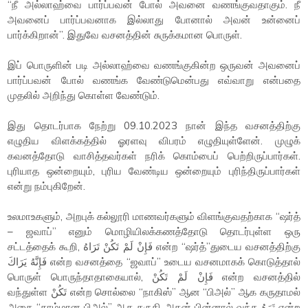
“நீ அல்லாஹ்வை பார்ப்பவன் போல் அவனை வணங்குவதாகும். நீ
அவனைப் பார்ப்பவனாக இல்லாது போனால் அவன் உன்னைப்
பார்க்கிறான்”. இதுவே வசனத்தின் சுருக்கமான பொருள்.
இப் பொருளின் படி அல்லாஹ்வை வணங்குகின்ற ஒருவன் அவனைப்
பார்ப்பவன் போல் வணங்க வேண்டுமென்பது எவ்வாறு என்பதை
முதலில் அறிந்து கொள்ள வேண்டும்.
இது தொடர்பாக நேற்று 09.10.2023 நான் இந்த வசனத்திற்கு
எழுதிய விளக்கத்தில் ஓரளவு விபரம் எழுதியுள்ளேன். முழுக்
கவனத்தோடு வாசித்தவர்கள் நரிக் கொம்பைப் பெற்றிருப்பார்கள்.
புரியாத ஒன்றையும், புரிய வேண்டிய ஒன்றையும் புரிந்திருப்பார்கள்
என்று நம்புகிறேன்.
உலமாஉகளும், அறபுக் கல்லூரி மாணவர்களும் விளங்குவதற்காக “ஷர்த்
– ஜவாப்” எனும் மொழியிலக்கணத்தோடு தொடர்புள்ள ஒரு
சட்டத்தைக் கூறி, فَإِنْ لَمْ تَكُنْ تَرَاهُ என்ற “ஷர்த்”துடைய வசனத்திற்கு
فَإِنَّهُ يَرَاكَ என்ற வசனத்தை “ஜவாப்” உடைய வசனமாகக் கொடுத்தால்
பொருள் பொருந்தாதாகையால், فَإِنْ لَمْ تَكُنْ என்ற வசனத்தில்
வந்துள்ள تَكُنْ என்ற சொல்லை “நாகிஸ்” ஆன “பிஅல்” ஆக கருதாமல்
அதை “தாம்மான பிஅல்” ஆக கருதி அதன் பின்னால் வந்த تَرَهُ என்ற