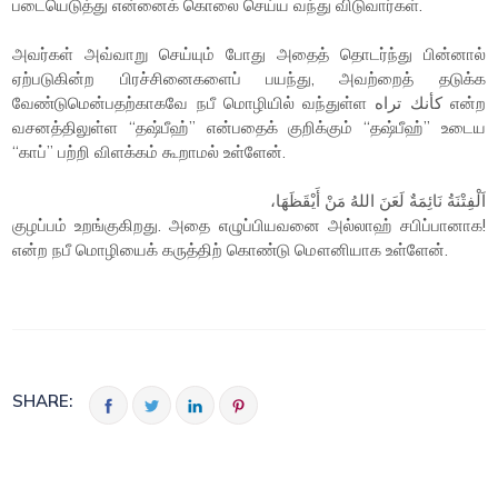
படையெடுத்து என்னைக் கொலை செய்ய வந்து விடுவார்கள்.
அவர்கள் அவ்வாறு செய்யும் போது அதைத் தொடர்ந்து பின்னால்
ஏற்படுகின்ற பிரச்சினைகளைப் பயந்து, அவற்றைத் தடுக்க
வேண்டுமென்பதற்காகவே நபீ மொழியில் வந்துள்ள كأنك تراه என்ற
வசனத்திலுள்ள “தஷ்பீஹ்” என்பதைக் குறிக்கும் “தஷ்பீஹ்” உடைய
“காப்” பற்றி விளக்கம் கூறாமல் உள்ளேன்.
اَلْفِتْنَةُ نَائِمَةٌ لَعَنَ اللهُ مَنْ أَيْقَظَهَا،
குழப்பம் உறங்குகிறது. அதை எழுப்பியவனை அல்லாஹ் சபிப்பானாக!
என்ற நபீ மொழியைக் கருத்திற் கொண்டு மௌனியாக உள்ளேன்.
SHARE: