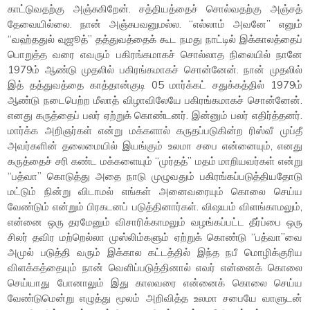
காட்டுவதற்கு அஞ்சுகிறேன். சத்தியத்தைச் சொல்வதற்கு அஞ்சத்
தேவையில்லை. நான் அஞ்சுபவனுமல்ல. “எல்லாம் அவனே” எனும்
“வஹ்ததுல் வுஜூத்” தத்துவத்தைக் கூட நமது நாட்டில் இக்காலத்தைப்
பொறுத்த வரை எவரும் பகிரங்கமாகச் சொல்லாத நிலையில் நானே
1979ம் ஆண்டு முதலில் பகிரங்கமாகச் சொன்னேன். நான் முதலில்
இத் தத்துவத்தை காத்தான்குடி 05 மார்க்கட் சதுக்கத்தில் 1979ம்
ஆண்டு நடைபெற்ற மீலாத் விழாவிலேயே பகிரங்கமாகச் சொன்னேன்.
எனது கருத்தைப் பலர் ஏற்றுக் கொண்டனர். இன்னும் பலர் எதிர்த்தனர்.
மார்க்க அறிஞர்கள் என்று மக்களால் கருதப்படுகின்ற ரிஸ்வீ முப்தீ
அவர்களின் தலைமையில் இயங்கும் உலமா சபை என்னையும், எனது
கருத்தைச் சரி கண்ட மக்களையும் “முர்தத்” மதம் மாறியவர்கள் என்று
“பத்வா” கொடுத்து அதை நாடு முழுவதும் பகிரங்கப்படுத்தியதோடு
மட்டும் நின்று விடாமல் எங்கள் அனைவரையும் கொலை செய்ய
வேண்டும் என்றும் பிரகடனப் படுத்தினார்கள். விஷயம் விளங்காமலும்,
என்னை ஒரு தரமேனும் விசாரிக்காமலும் வழங்கப்பட்ட தீர்ப்பை ஒரு
சிலர் தவிர மற்றெல்லா முஸ்லிம்களும் ஏற்றுக் கொண்டு “பத்வா”வை
அமுல் படுத்தி வரும் இக்கால கட்டத்தில் இந்த நபீ மொழிக்குரிய
விளக்கத்தையும் நான் வெளிப்படுத்தினால் எவர் என்னைக் கொலை
செய்யாது போனாலும் இது காலவரை என்னைக் கொலை செய்ய
வேண்டுமென்று எழுத்து மூலம் அறிவித்த உலமா சபையே வாளுடன்