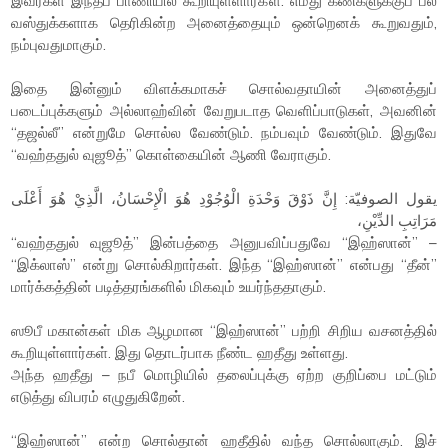
இவர்கள் இந்தப் பாணியில் கூறியுள்ளார்கள். எமது கண்களுக்குப் பல
வஸ்துக்களாக தெரிகின்ற அனைத்தையும் ஒன்றெனக் கூறுவதும்,
நம்புவதுமாகும்.
இதை இன்னும் விளக்கமாகச் சொல்வதாயின் அனைத்துப்
படைப்புக்களும் அல்லாஹ்வின் வேறுபடாத வெளிப்பாடுகள், அவனின்
“தஜல்லீ” என்றுமே சொல்ல வேண்டும். நம்பவும் வேண்டும். இதுவே
“வஹ்ததுல் வுஜூத்” கொள்கையின் ஆணி வேராகும்.
يقول الصوفيّة: إِنَّ ذَوْقَ وَحْدَةِ الْوُجُوْدِ هُوَ الْإِحْسَانُ، الَّذِيْ هُوَ أَعْلَى
مَرَاتِبِ الدِّيْنِ،
“வஹ்ததுல் வுஜூத்” இன்பத்தை அனுபவிப்பதுவே “இஹ்ஸான்” –
“இக்லாஸ்” என்று சொல்கிறார்கள். இந்த “இஹ்ஸான்” என்பது “தீன்”
மார்க்கத்தின் படித்தரங்களில் மிகவும் உயர்ந்ததாகும்.
ஸூபீ மகான்கள் மிக ஆழமான “இஹ்ஸான்” பற்றி சிறிய வசனத்தில்
கூறியுள்ளார்கள். இது தொடர்பாக நீண்ட ஹதீது உள்ளது.
அந்த ஹதீது – நபீ மொழியில் தலைப்புக்கு ஏற்ற குறிப்பை மட்டும்
எடுத்து விபரம் எழுதுகிறேன்.
“இஹ்ஸான்” என்ற சொல்தான் ஹதீதில் வந்த சொல்லாகும். இச்