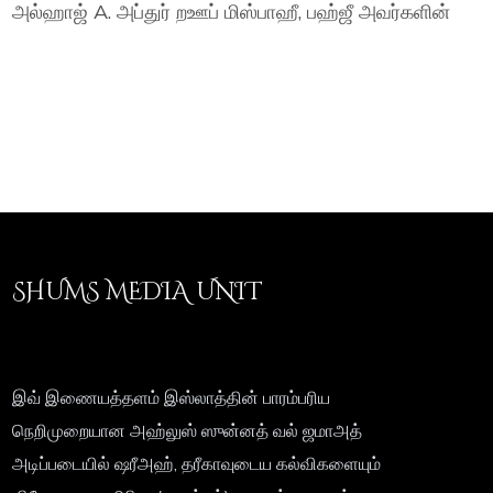
அல்ஹாஜ் A. அப்துர் றஊப் மிஸ்பாஹீ, பஹ்ஜீ அவர்களின்
SHUMS MEDIA UNIT
இவ் இணையத்தளம் இஸ்லாத்தின் பாரம்பரிய
நெறிமுறையான அஹ்லுஸ் ஸுன்னத் வல் ஜமாஅத்
அடிப்படையில் ஷரீஅஹ், தரீகாவுடைய கல்விகளையும்