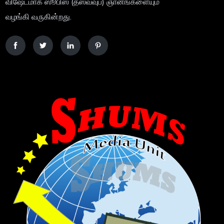
விஷேடமாக ஸூபிஸ (தஸவ்வுப்) ஞானங்களையும்
வழங்கி வருகின்றது.