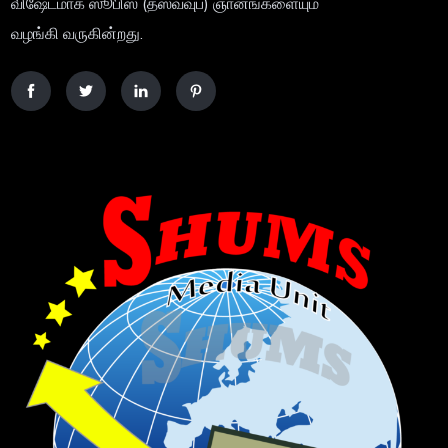
விஷேடமாக ஸூபிஸ (தஸவ்வுப்) ஞானங்களையும்
வழங்கி வருகின்றது.