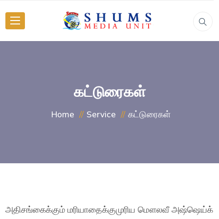
கட்டுரைகள்
கட்டுரைகள்
Home
Service
அதிசங்கைக்கும் மரியாதைக்குமுரிய மௌலவீ அஷ்ஷெய்க்