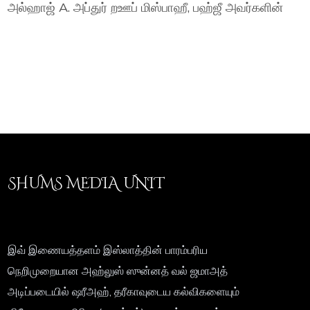
அல்ஹாஜ் A. அப்துர் றஊப் மிஸ்பாஹீ, பஹ்ஜீ அவர்களின்
SHUMS MEDIA UNIT
இவ் இணையத்தளம் இஸ்லாத்தின் பாரம்பரிய
நெறிமுறையான அஹ்லுஸ் ஸுன்னத் வல் ஜமாஅத்
அடிப்படையில் ஷரீஅஹ், தரீகாவுடைய கல்விகளையும்