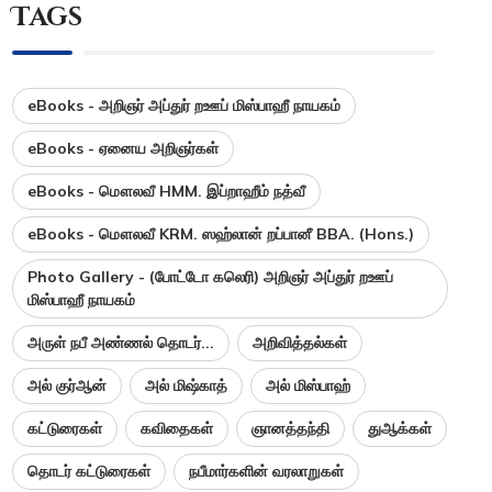
Tags
eBooks - அறிஞர் அப்துர் றஊப் மிஸ்பாஹீ நாயகம்
eBooks - ஏனைய அறிஞர்கள்
eBooks - மௌலவீ HMM. இப்றாஹீம் நத்வீ
eBooks - மௌலவீ KRM. ஸஹ்லான் றப்பானீ BBA. (Hons.)
Photo Gallery - (போட்டோ கலெரி) அறிஞர் அப்துர் றஊப்
மிஸ்பாஹீ நாயகம்
அருள் நபீ அண்ணல் தொடர்...
அறிவித்தல்கள்
அல் குர்ஆன்
அல் மிஷ்காத்
அல் மிஸ்பாஹ்
கட்டுரைகள்
கவிதைகள்
ஞானத்தந்தி
துஆக்கள்
தொடர் கட்டுரைகள்
நபீமார்களின் வரலாறுகள்