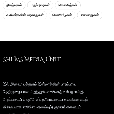
நிகழ்வுகள்
மறுப்புரைகள்
மௌலித்கள்
வலீமார்களின் வரலாறுகள்
வெளியீடுகள்
ஸலவாதுகள்
SHUMS MEDIA UNIT
இவ் இணையத்தளம் இஸ்லாத்தின் பாரம்பரிய
நெறிமுறையான அஹ்லுஸ் ஸுன்னத் வல் ஜமாஅத்
அடிப்படையில் ஷரீஅஹ், தரீகாவுடைய கல்விகளையும்
விஷேடமாக ஸூபிஸ (தஸவ்வுப்) ஞானங்களையும்