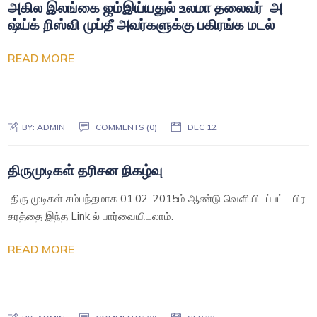
அகில இலங்கை ஜம்இய்யதுல் உலமா தலைவர் அ
ஷ்ய்க் றிஸ்வி முப்தீ அவர்களுக்கு பகிரங்க மடல்
READ MORE
BY:
ADMIN
COMMENTS (0)
DEC 12
திருமுடிகள் தரிசன நிகழ்வு
திரு முடிகள் சம்பந்தமாக 01.02. 2015ம் ஆண்டு வெளியிடப்பட்ட பிர
சுரத்தை இந்த Link ல் பார்வையிடலாம்.
READ MORE