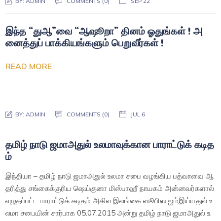
BY:
ADMIN
COMMENTS (0)
SEP 22
இந்த “துஆ”வை “ஆஷூறா” தினம் ஓதுங்கள் ! அ
னைத்துப் பாக்கியங்களும் பெறுவீர்கள் !
READ MORE
BY:
ADMIN
COMMENTS (0)
JUL 6
தமிழ் நாடு ஜமாஅதுல் உலமாவுக்கான பாராட்டுக் கடித
ம்
இந்தியா – தமிழ் நாடு ஜமாஅதுல் உலமா சபை வழங்கிய பத்வாவை ஆ
தரித்து சங்கைக்குரிய ஷெய்குனா மிஸ்பாஹீ நாயகம் அன்னவர்களால்
எழுதப்பட்ட பாராட்டுக் கடிதம் அகில இலங்கை ஸூபிஸ ஜம்இய்யதுல் உ
லமா சபையின் சார்பாக 05.07.2015 அன்று தமிழ் நாடு ஜமாஅதுல் உ