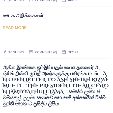
BY:
SHUMS
COMMENTS (0)
APR 8
ஊடக அறிக்கைகள்
READ MORE
BY:
SHUMS
COMMENTS (0)
DEC 22
அகில இலங்கை ஜம்இய்யதுல் உலமா தலைவர் அ
ஷ்ய்க் றிஸ்வி முப்தீ அவர்களுக்கு பகிரங்க மடல் – A
N OPEN LETTER TO ASH SHEIKH RIZWE
MUFTI – THE PRESIDENT OF ALL CEYLO
N JAMIYYATHUL ULAMA – සමස්ථ ලංකා ජ
ම්මියතුල් උලමා සභාවේ සභාපති අෂ්ෂෙයික් රිස්වි
මුෆ්තී මහතාට ප්‍රසිද්ධ ලිපිය