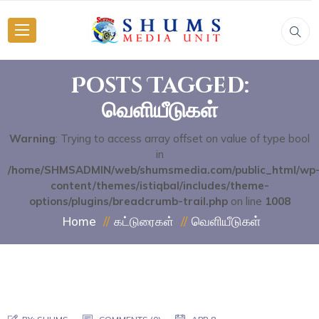
Posts Tagged:
வெளியீடுகள்
Warning
: Trying to access array offset on value of type bool
in
/home/SHMSADMIN/web/shumsmedia.com/public_html/wp
content/themes/istiqbal/includes/theme-
options/plugins/breadcrumb-trail.php
on line
1008
வெளியீடுகள்
Home
கட்டுரைகள்