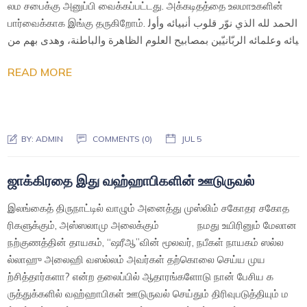
லம சபைக்கு அனுப்பி வைக்கப்பட்டது. அக்கடிதத்தை உலமாஉகளின்
பார்வைக்காக இங்கு தருகிறோம். الحمد لله الذي نوّر قلوب أنبيائه وأول
يائه وعلمائه الربّانيّين بمصابيح العلوم الظاهرة والباطنة، وهدى بهم من
READ MORE
BY:
ADMIN
COMMENTS (0)
JUL 5
ஜாக்கிரதை இது வஹ்ஹாபிகளின் ஊடுருவல்
இலங்கைத் திருநாட்டில் வாழும் அனைத்து முஸ்லிம் சகோதர சகோத
ரிகளுக்கும், அஸ்ஸலாமு அலைக்கும் நமது உயிரினும் மேலான
நற்குணத்தின் தாயகம், “ஷரீஆ”வின் மூலவர், நபீகள் நாயகம் ஸல்ல
ல்லாஹு அலைஹி வஸல்லம் அவர்கள் தற்கொலை செய்ய முய
ற்சித்தார்களா? என்ற தலைப்பில் ஆதாரங்களோடு நான் பேசிய க
ருத்துக்களில் வஹ்ஹாபிகள் ஊடுருவல் செய்தும் திரிவுபடுத்தியும் ம