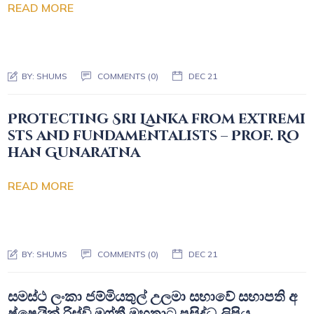
READ MORE
BY:
SHUMS
COMMENTS (0)
DEC 21
Protecting Sri Lanka from extremi
sts and fundamentalists – Prof. Ro
han Gunaratna
READ MORE
BY:
SHUMS
COMMENTS (0)
DEC 21
සමස්ථ ලංකා ජම්මියතුල් උලමා සභාවේ සභාපති අ
ෂ්ෂෙයික් රිස්වි මුෆ්තී මහතාට ප්‍රසිද්ධ ලිපිය.