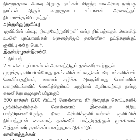
நிறைந்தகால அளவு அறுபது நாட்கள். மிகுந்த காலஅளவு நாற்பது
நாட்கள் ஆகும். ஹைளுடைய சட்டங்கள் அனைத்தும்
நிபாஸுக்கும்பொருந்தும்.
அல்குஸ்லு(குளிப்பு)
‘குளிப்பின் பர்ழை நிறைவேற்றுகிறேன்’ என்ற நிய்யத்தைக் கொண்டு
உடலின் புறப்பாகங்கள் அனைத்திலும் தண்ணீரை ஓட்டுதலுக்குப்
குளிப்பு என்று பெயர்.
இதன்பர்ழுகள்இரண்டு.
1. நிய்யத்
2. உடலின் புறப்பாகங்கள் அனைத்திலும் தண்ணீர் ஊற்றுதல்.
முழுக்கு குளியலின்போது நகங்களின் உட்பகுதிகள், உரோமங்களின்உள்,
வெளிப்பகுதிகள், மலசலம் கழிக்க அமரும்போது பெண்ணின்
மறைவிடங்களில் வெளித்தெரியும் பகுதிகள் ஆகியவற்றை நன்கு
கவனித்து கழுவுதல் பர்ழாகும்.
500 ராத்தல் (280 லிட்டர்) கொள்ளளவு நீர் நிறைந்த தொட்டிகளில்
முங்கிக்குளித்துக் கொள்ளலாம். இதைவிடச் சிறிய
பாத்திரங்களிலிருந்து நீரை அள்ளிக்குளிப்பவர்கள் குளிப்பின்
நிய்யத்துடன் கைளைத் தண்ணீர்ப் பாத்திரத்தினுள் முக்கினால்
அத்தண்ணீர் குளிக்கப்பயனற்றதாக ஆகிவிடும்.
ஸுன்னத்துக்கள்: