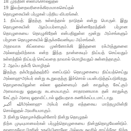
18. முந்தின ஸலாம்சொல்லுதல்
19. இவற்றைவரிசைக்கிரமமாகசெய்தல்
தொழுகையின் பர்ழுகள் பற்றிய விபரங்கள்.
1. நிய்யத்: இதற்கு உள்ளத்தால் நாடுதல் என்று பொருள். இது
தொழுகையின் ஆரம்பபர்ளாகும். இன்னநேரத்தின் பர்ழான
தொழுகையை தொழுகிறேன் என்பதிலுள்ள மூன்று அம்சங்களும்
பர்ழான தொழுகையில் இருக்கவேண்டிய அம்சங்கள்.
அதாவாக கிப்லாவை முன்னோக்கி இத்தனை ரக்அத்துகளை
அல்லாஹ்விற்காக என்ற இந்த நான்கையும் நிய்யத் செய்வதும்
உள்ளத்தில் நிய்யத் செய்வதை நாவால் மொழிவதும் சுன்னத்தாகும்.
2. ஆரம்ப தக்பீர் மொழிதல்
இதற்கு தக்பீரதுத்தஹ்ரீம் எனப்படும் தொழுகையை நிய்யத்செய்து
அல்லாஹுஅக்பர் என்று கூறுவதற்கு இச்சொல் பயன்படுத்தப்படுகிறது.
தொழகையிலுள்ள எல்லா ஓதல்ளையும் தன் காதுக்கு கேட்கும்
அளவாவது ஓதுவது கடமையாகும். சாதாரணமாக தன் காதுக்கு
கேட்கும் அளவு ஓதாவிட்டால் ஓதியதாக கணிக்கப்படமாட்டாது.
الله أكبـرஅல்லாஹு அக்பர் என்று எத்தகைய மாற்றமுமின்றி
சொல்லுதல் அவசியமாகும்.
3. நின்று தொழசக்தியுள்ளோர் நின்று தொழுதல்
நிற்க முடியுமானவர்கள் பர்ழுத்தொழுகையை நின்றுதொழவேண்டும்.
தானாகவோ,பிறரின் உதவியினாலோ அல்லது சுவரில் சாய்ந்தோ நிற்க