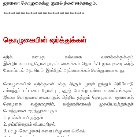
ஜனாஸா தொழுகைக்கு ஜமாஅத்சுன்னத்தாகும்.
*********************************
தொழுகையின் ஷர்த்துக்கள்
ஷர்த் என்பது எவ்வகை வணக்கத்துக்கும்
இன்றியமையாததொன்றாகும். வணக்கம் தொடங்கி முடிவுவரை ஷர்த்
பேணப்படல் அவசியம், இன்றேல் அவ்வணக்கம் செல்லுபடியாகாது.
தொழுகையின் ஷர்த்துகள் பத்து ஆகும். முதல் ஐந்தும் அறிவோடு
சம்மந்தப் பட்டவை. நோன்பு , ஹஜ் போன்ற எல்லா வணக்கங்களும்
இவை பொதுவானவையாகும். பிந்திய ஐந்தும் தொழுகை, ஜனாஸாத்
தொழகை, ஸஜ்தாஷுக்ர், ஸஜ்தாதிலாவத் முதலியவற்றுக்குச்
சொந்தமான ஷர்த்துகளாகும்.
1. முஸ்லிமாயிருத்தல்.
2. தம்யீஸ்எனும் விபரமறிதல்.
3. பர்ழு (தொழுகை) களை பர்ழு என அறிதல்.