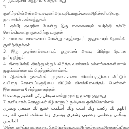
2. ருகூவுசெய்வதற்காகவேகுனிவது
3.
குனிந்தபின்அங்கஅசைவுகள்அமைதியாகும்வரைஅதில்தரிபடுவது.
ருகூஉவின் சுன்னத்துகள்:
1. தக்பீர் தஹரீமா போன்று இரு கைகளையும் உயர்த்தி தக்பீர்
சொல்லியவாறு ருகூவிற்கு வருதல்
2. சமமான பலகையைப் போன்று கழுத்தையும், முதுகையும் நேராக்கி
குனிந்திருத்தல்
3. இரு முழங்கால்களையும் ஒருசாண் அளவு பிரித்து நேராக
நாட்டிநிற்றல்
4. திரையின்றி திறந்துமற்றும் விரித்த வண்ணம் உள்ளங்கைகளினால்
முழங்கால்களைப் பிடித்துக்கொள்ளல்.
5. ஆண்கள் தங்களின் முழங்கைகளை விலாப்பகுதியை விட்டும்
வயிறை தொடைப்பகுதியை விட்டும் விலக்கிவைத்தல், பெண்கள்
இவைகளை சேர்த்துவைத்தல்.
6.سبحان ربّي العظيم وبحمده என்று மூன்று முறை ஓதுவது.
7 .தனியாகத் தொழுபவர் கீழ் காணும் துஆவை ஓதிக்கொள்ளல்
اللهم لك ركعت وبك اَمنت ولك أسلمت خشع لك سمعي وبصري
ومخّـي وعظمي وعصبي وشعري وبشري ومااستقلت قدمي لله رب
العالمين
‘அல்லாஹும்மலகரகஃதுவபிகஆமன்துவலகஅஸ்லம்துகஷஅலகஸம்யீவபஸரீ