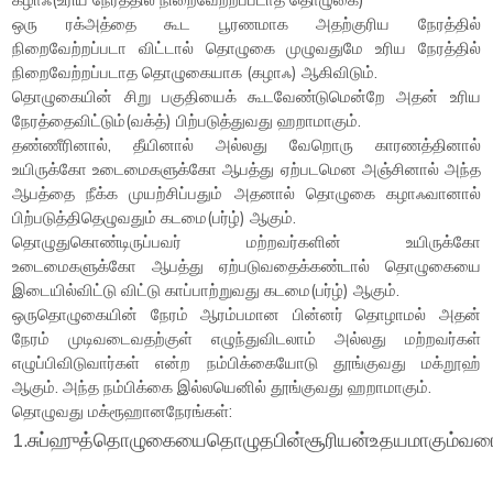
ஒரு ரக்அத்தை கூட பூரணமாக அதற்குரிய நேரத்தில்
நிறைவேற்றப்படா விட்டால் தொழுகை முழுவதுமே உரிய நேரத்தில்
நிறைவேற்றப்படாத தொழுகையாக (கழாஃ) ஆகிவிடும்.
தொழுகையின் சிறு பகுதியைக் கூடவேண்டுமென்றே அதன் உரிய
நேரத்தைவிட்டும்(வக்த்) பிற்படுத்துவது ஹறாமாகும்.
தண்ணீரினால், தீயினால் அல்லது வேறொரு காரணத்தினால்
உயிருக்கோ உடைமைகளுக்கோ ஆபத்து ஏற்படமென அஞ்சினால் அந்த
ஆபத்தை நீக்க முயற்சிப்பதும் அதனால் தொழுகை கழாஃவானால்
பிற்படுத்திதெழுவதும் கடமை(பர்ழ்) ஆகும்.
தொழுதுகொண்டிருப்பவர் மற்றவர்களின் உயிருக்கோ
உடைமைகளுக்கோ ஆபத்து ஏற்படுவதைக்கண்டால் தொழுகையை
இடையில்விட்டு விட்டு காப்பாற்றுவது கடமை(பர்ழ்) ஆகும்.
ஒருதொழுகையின் நேரம் ஆரம்பமான பின்னர் தொழாமல் அதன்
நேரம் முடிவடைவதற்குள் எழுந்துவிடலாம் அல்லது மற்றவர்கள்
எழுப்பிவிடுவார்கள் என்ற நம்பிக்கையோடு தூங்குவது மக்றூஹ்
ஆகும். அந்த நம்பிக்கை இல்லயெனில் தூங்குவது ஹறாமாகும்.
தொழுவது மக்ரூஹானநேரங்கள்:
1.சுப்ஹுத்தொழுகையைதொழுதபின்சூரியன்உதயமாகும்வரை