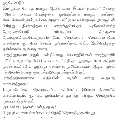
ஓதவேண்டும்.
இமாமுடன் சேர்ந்து மஃமூம் ஆமீன் கூறல், இமாம் “றஹ்மத்” அல்லது
“அதாப்” உடைய ஆயத்துளை ஓதியதற்காக மஃமூம் “றஹ்மத்”
கிடைக்வேண்டுதல், அல்லது அதபை விட்டு காவல்தேடுதல், இமாமுடன்
சேர்ந்து திலாவத்தடைய ஸுஜூதுசெய்தல் ஆகிவைபோன்ற
தொழுகையோடு சம்பந்தப்பட்ட திக்ருளை
ஆயத்துகளிடையேகூறுவதினாலோ, செயல்ளைச் செய்வதினாலோ
பாத்திஹா சூராவின் தொடர் முறிவதில்லை. விட்ட இடத்திலிருந்து
ஓதிக்காள்வது போதுமானது.
பாத்திஹாசூரா ஓதும் முன்பு’அஊது பில்லாஹிமினஷ் ஷைத்தானிர்
ரஜீம்’ என்று சப்தமின்றி எல்லாரக் அத்திலும் ஓதுவது ஸுன்னத்தும்
முதல் ரக்அத்தில் ஓதுவது ஸுன்னத் முஅக்கதாவும் ஆகும். முதல்
ரக்அத்தில் அஊது ஓதாமல்விடுவது மக்ரூஹ் ஆகும்.
பாத்திஹாஸூராவை ஓதியபின் ஆமீன் என்று கூறுவது
ஸுன்னத்தாகும்.
5.ருகூஉசெய்தல்: தொழுகையில் தக்பீர்கட்டி (கியாம்) நிலையில்
பாத்திஹாவும், சூராவும் ஓதியபின்பு குனிந்து நிற்கும் செயலுக்கே
ருகூவு என்று பெயர்.
ருகூஉவின் பர்ழுகள் மூன்று ஆகும்.
1. முழங்காலைஉள்ளங்கையால்தொடும்அளவுக்குகுனிவது