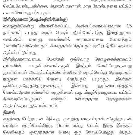
செய்யவேண்டியதில்லை. ஆனால் ரமளான் மாத நோன்புகளை மட்டும்
களாச்செய்வது பர்ளாகும்.
இஸ்திஹாளா(பெரும்உதிரப்போக்கு)​
ஹைளுக்கென்று தீர்மானிக்கப்பட்ட அதிகபட்சகாலஅளவான 15
நாட்ளைக் கடந்து வரும் பெரும் உதிரப்போக்கிற்கு இஸ்திஹாளா
எனப்படும். ஹைளு காலங்களில் ஹறாமானவை அனைத்தும்
(பள்ளியில்உள்செல்வதும், அங்குதங்கியிருப்பதும் தவிர) இதில் ஹலால்
ஆக்கப்பட்டுள்ளது.
இஸ்திஹாளாவடைய பெண்கள் ஒவ்வொரு தொழுகைக்காகவும்
தங்களின் மறைவிடங்ளைக்கழுவி இரத்தம் வெளியேறாதவாறு
துணியினால் அதைக்கட்டிக்கொள்வதோடு வுழூச்செய்து தொழுவதும்
ரமழான் மாத்த்தில் நோன்பு நோற்பதும் பர்ழாகும். இவர்கள்
ஒவ்வொருநேரத்தொழுகைக்கும் இவ்வாறு தூய்மைப்படுத்திக்
கொள்வதோடு தங்களின் வுழூவினால் ஒரு பர்ழுத்தொழுகயை மட்டும்
நிறைவுசெய்யமுடியும். எனினும் சுன்னத்தான தொழுகைகள்
அதிகம்தொழுதுகொள்ளலாம்.
நிபாஸ்:
குழந்தை பெற்றவுடன் அல்லது குறைந்த மாதகட்டிகள் விழுந்தவுடன்
ஏற்படும் உதிரப்போக்கிற்கு நிபாஸ் என்று பெயர். இந்த இரத்தம்
வெளிவரும் குறைந்தகால அளவு ஒரு நொடிப்பொழுது ஆகும்.