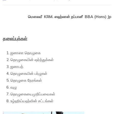
மௌலவீ KRM. ஸஹ்லான் றப்பானீ BBA (Hons) Jp
தலைப்புக்கள்
ஜனாஸா தொழுகை
தொழுகையின் ஷர்த்துக்கள்
ஜனாபத்
தொழுகையின் பர்ழுகள்
தொழுகை நேரங்கள்
வுழு
தொழுகையைமுறிப்பவைகள்
உழ்ஹிய்யஹ்வின் சட்டங்கள்