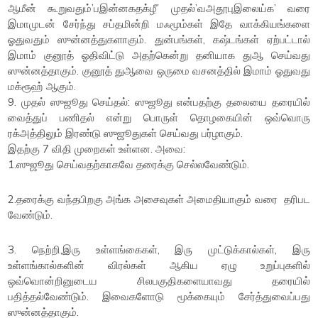
ஆமீன் கூறுவதும்’பஇன்னகதக்ழீ’ முதல்’வஅதூபுஇலைய்க’ வரை
இமாமுடன் சேர்ந்து சப்தமின்றி மஃமூம்கள் இதே வாக்கியங்களை
ஓதுவதும் ஸுன்னத்துகளாகும். துன்பங்கள், கஷ்டங்கள் ஏற்பட்டால்
இமாம் குனூத் ஓதிவிட்டு அதற்கென்று தனியாக துஆ செய்வது
ஸுன்னத்தாகும். குனூத் துஆவை ஒருமை வசனத்தில் இமாம் ஓதுவது
மக்ரூஹ் ஆகும்.
9. முதல் ஸுஜூது செய்தல்: ஸுஜூது என்பதற்கு தலையை தரையில்
வைத்துப் பணிதல் என்று பொருள் தொழகையின் ஒவ்வொரு
ரக்அத்திலும் இரண்டு ஸுஜூதுகள் செய்வது பர்ழாகும்.
இதற்கு 7 விதி முறைகள் உள்ளன. அவை:
1.ஸுஜூது செய்வதற்காகவே தரைக்கு செல்லவேண்டும்.
2.தரைக்கு வந்தபிறகு அங்க அசைவுகள் அமைதியாகும் வரை தரிபட
வேண்டும்.
3. நெற்றி,இரு உள்ளங்கைகள், இரு முட்டுக்கால்கள், இரு
உள்ளங்கால்களின் விரல்கள் ஆகிய ஏழு உறுப்புகளில்
ஒவ்வொன்றினுடைய சிலபகுதிகளையாவது தரையில்
பதித்தல்வேண்டும். இவைகளோடு மூக்கையும் சேர்த்துவைப்பது
ஸுன்னத்தாகும்.