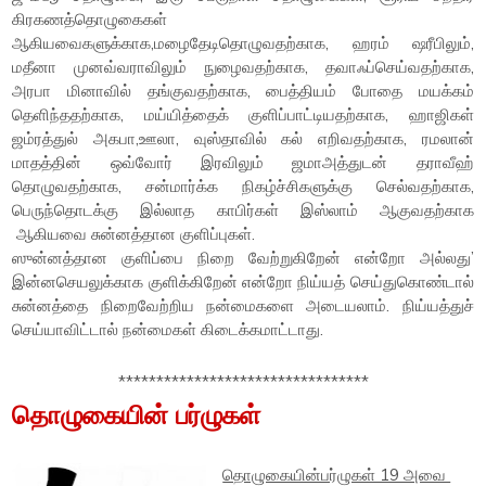
கிரகணத்தொழுகைகள்
ஆகியவைகளுக்காக,மழைதேடிதொழுவதற்காக, ஹரம் ஷரீபிலும்,
மதீனா முனவ்வராவிலும் நுழைவதற்காக, தவாஃப்செய்வதற்காக,
அரபா மினாவில் தங்குவதற்காக, பைத்தியம் போதை மயக்கம்
தெளிந்ததற்காக, மய்யித்தைக் குளிப்பாட்டியதற்காக, ஹாஜிகள்
ஜம்ரத்துல் அகபா,ஊலா, வுஸ்தாவில் கல் எறிவதற்காக, ரமலான்
மாதத்தின் ஒவ்வோர் இரவிலும் ஜமாஅத்துடன் தராவீஹ்
தொழுவதற்காக, சன்மார்க்க நிகழ்ச்சிகளுக்கு செல்வதற்காக,
பெருந்தொடக்கு இல்லாத காபிர்கள் இஸ்லாம் ஆகுவதற்காக
ஆகியவை சுன்னத்தான குளிப்புகள்.
ஸுன்னத்தான குளிப்பை நிறை வேற்றுகிறேன் என்றோ அல்லது’
இன்னசெயலுக்காக குளிக்கிறேன் என்றோ நிய்யத் செய்துகொண்டால்
சுன்னத்தை நிறைவேற்றிய நன்மைகளை அடையலாம். நிய்யத்துச்
செய்யாவிட்டால் நன்மைகள் கிடைக்கமாட்டாது.
*********************************
தொழுகையின் பர்ழுகள்
தொழுகையின்பர்ழுகள் 19 அவை