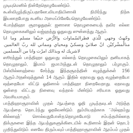
முடியுமெனில் நின்றேதொழவேண்டும்.
கூன்விழுந்திருப்பதாலோ,வியாதியினாலி நிமிர்ந்து நிற்க
இயலாதபோது கூனிய அமைப்பிலேயேதொழவேண்டும்.
4.பாத்திஹா சூராஓதுதல்: ஜனாஸா தொழுகையைத் தவிர எல்லா
தொழுகைகளிலும் வஜ்ஹத்து ஓதுவது ஸுன்னத்து ஆகும்.
وجّهتُ وجهي للّذي فطرالسّماوات والاْرْض حنيْفا مسلم وما انا
منالْمشْركيْن. انّ صلاتيْ ونسكيْ ومحياي ومماتي لله ربّ العالمين.
لاشريك له وبذالك امرْت وانا من الْمسلمين
ஸூரத்துல் பாத்திஹா ஓதுவது எல்லாத் தொழுகையிலும் தனியாகத்
தொழுதாலும், இமாம் ஜமாஅத்துடன் தொழுதாலும் பர்ழாகும்.
பிஸ்மில்லாஹ்வை சேர்த்து இந்தசூரத்தின் எழுத்துக்கள் 156
ஆகும்.அதன்ஷத்துகள் 14 ஆகும். இதில் ஏதாவது ஒரு எழுத்தையோ
ஷத்தையோ விட்டு ஓதினால் பாத்திஹா நிறைவேறாது. ஏதாவது
ஒன்றை விட்டது நினைவு வந்தால் மீண்டும் சரியாக ஓதுவது
அவசியமாகும்.
பாத்திஹாசூராவின் முதல் ஆயத்தை ஓதி முடிந்தவுடன் அடுத்த
ஆயத்தை தொடர்ந்து ஓதவேண்டும். தும்மியதற்காக “அல்ஹம்து
லில்லாஹ்” சொல்வதுபோன்ற,தொழகயோடு சம்பந்தமில்லாத
திக்ருகளை இந்த ஆயத்துகளுக்கிடையில் கூறினால் இதன் தொடர்
முறிந்துவிடும். எனவே திரும்பவும் பாத்திஹாசூராவின் ஆரம்பம் முதல்