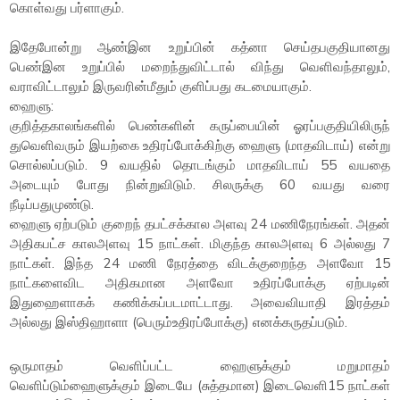
கொள்வது பர்ளாகும்.
இதேபோன்று ஆண்இன உறுப்பின் கத்னா செய்தபகுதியானது
பெண்இன உறுப்பில் மறைந்துவிட்டால் விந்து வெளிவந்தாலும்,
வராவிட்டாலும் இருவரின்மீதும் குளிப்பது கடமையாகும்.
ஹைளு:
குறித்தகாலங்களில் பெண்களின் கருப்பையின் ஓரப்பகுதியிலிருந்
துவெளிவரும் இயற்கை உதிரப்போக்கிற்கு ஹைளு (மாதவிடாய்) என்று
சொல்லப்படும். 9 வயதில் தொடங்கும் மாதவிடாய் 55 வயதை
அடையும் போது நின்றுவிடும். சிலருக்கு 60 வயது வரை
நீடிப்பதுமுண்டு.
ஹைளு ஏற்படும் குறைந் தபட்சக்கால அளவு 24 மணிநேரங்கள். அதன்
அதிகபட்ச காலஅளவு 15 நாட்கள். மிகுந்த காலஅளவு 6 அல்லது 7
நாட்கள். இந்த 24 மணி நேரத்தை விடக்குறைந்த அளவோ 15
நாட்களைவிட அதிகமான அளவோ உதிரப்போக்கு ஏற்படின்
இதுஹைளாகக் கணிக்கப்படமாட்டாது. அவைவியாதி இரத்தம்
அல்லது இஸ்திஹாளா (பெரும்உதிரப்போக்கு) எனக்கருதப்படும்.
ஒருமாதம் வெளிப்பட்ட ஹைளுக்கும் மறுமாதம்
வெளிப்டும்ஹைளுக்கும் இடையே (சுத்தமான) இடைவெளி15 நாட்கள்