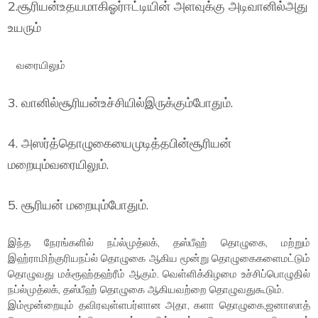
2.சூரியன்உதயமாகிஓர்ஈட்டியின் அளவுக்கு அடிவானில்அது
உயரும்
வரையிலும்
3. வானில்சூரியன்உச்சியில்இருக்கும்போதும்.
4. அஸர்த்தொழுகையைமுடித்தபின்சூரியன்
மறையும்வரையிலும்.
5. சூரியன் மறையும்போதும்.
இந்த நேரங்களில் நப்ல்முத்லக், தஸ்பீஹ் தொழுகை, மற்றும்
இஹ்ராமிற்குரியநப்ல் தொழுகை ஆகிய மூன்று தொழுகைகளைமட்டும்
தொழுவது மக்ரூஹ்தஹ்ரீம் ஆகும். வெள்ளிக்கிழமை உச்சிப்பொழுதில்
நப்ல்முத்லக், தஸ்பீஹ் தொழுகை ஆகியவற்றை தொழுவதுகூடும்.
இம்மூன்றையும் தவிரவுள்ளபர்ளான அதா, களா தொழுகை,ஜனாஸாத்