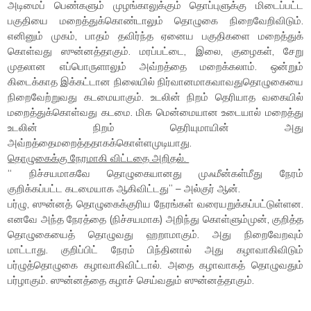
அடிமைப் பெண்களும் முழங்காலுக்கும் தொப்புளுக்கு மிடைப்பட்ட
பகுதியை மறைத்துக்கொண்டாலும் தொழுகை நிறைவேறிவிடும்.
எனினும் முகம், பாதம் தவிர்ந்த ஏனைய பகுதிகளை மறைத்துக்
கொள்வது ஸுன்னத்தாகும். மரப்பட்டை, இலை, குழைகள், சேறு
முதலான எப்பொருளாலும் அவ்றத்தை மறைக்கலாம். ஒன்றும்
கிடைக்காத இக்கட்டான நிலையில் நிர்வானமாகவாவதுதொழுகையை
நிறைவேற்றுவது கடமையாகும். உடலின் நிறம் தெரியாத வகையில்
மறைத்துக்கொள்வது கடமை. மிக மென்மையான உடையால் மறைத்து
உடலின் நிறம் தெரியுமாயின் அது
அவ்றத்தைமறைத்ததாகக்கொள்ளமுடியாது.
தொழுகைக்கு நேரமாகி விட்டதை அறிதல்.
“ நிச்சயமாகவே தொழுகையானது முஃமீன்கள்மீது நேரம்
குறிக்கப்பட்ட கடமையாக ஆகிவிட்டது” – அல்குர் ஆன்.
பர்ழு, ஸுன்னத் தொழுகைக்குரிய நேரங்கள் வரையறுக்கப்பட்டுள்ளன.
எனவே அந்த நேரத்தை (நிச்சயமாக) அறிந்து கொள்ளும்முன், குறித்த
தொழுகையைத் தொழுவது ஹறாமாகும். அது நிறைவேறவும்
மாட்டாது. குறிப்பிட் நேரம் பிந்தினால் அது கழாவாகிவிடும்
பர்ழுத்தொழுகை கழாவாகிவிட்டால். அதை கழாவாகத் தொழுவதும்
பர்ழாகும். ஸுன்னத்தை கழாச் செய்வதும் ஸுன்னத்தாகும்.