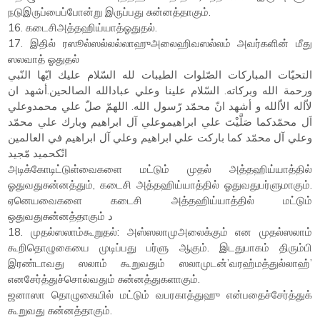
நடுஇருப்பைப்போன்று இருப்பது சுன்னத்தாகும்.
16. கடைசிஅத்தஹிய்யாத்ஓதுதல்.
17. இதில் ரஸூல்ஸல்லல்லாஹுஅலைஹிவஸல்லம் அவர்களின் மீது
ஸலவாத் ஓதுதல்
التحيّات المباركات الصّلوات الطيبات لله السّلام عليك ايّها النّبي
ورحمة الله وبركاته. السّلام علينا وعلي عبادالله الصالحين.أشهد ان
لاّاله الاّالله و أشهد انّ محمّد رّسول الله. اللهمّ صلّ علي محمدوعلي
اَل محمّدكما صَلَّيْتَ علي ابراهيموعلي آل ابراهيم وبارك علي محمّد
وعلي آل محمّد كما باركت علي ابراهيم وعلي آل ابراهيم في العالمين
انّكحميد مّجيد
அடிக்கோடிட்டுள்வைகளை மட்டும் முதல் அத்தஹிய்யாத்தில்
ஓதுவதுசுன்னத்தும், கடைசி அத்தஹிய்யாத்தில் ஓதுவதுபர்ளுமாகும்.
ஏனெயவைகளை கடைசி அத்தஹிய்யாத்தில் மட்டும்
ஒதுவதுசுன்னத்தாகும் د
18. முதல்ஸலாம்கூறுதல்: அஸ்ஸலாமுஅலைக்கும் என முதல்ஸலாம்
கூறிதொழுகையை முடிப்பது பர்ளு ஆகும். இடதுபாகம் திரும்பி
இரண்டாவது ஸலாம் கூறுவதும் ஸலாமுடன்’வரஹ்மத்துல்லாஹ்’
எனசேர்த்துச்சொல்வதும் சுன்னத்துகளாகும்.
ஜனாஸா தொழுகையில் மட்டும் வபரகாத்துஹு என்பதைச்சேர்த்துக்
கூறுவது சுன்னத்தாகும்.