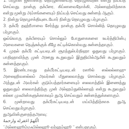
1. பர்ழான ஜனாஸாத் தொழுகையைத் தொழுகிறேன் என்று நிய்யத்
செய்வது. நான்கு தக்பீரை, கிப்லாவைநோக்கி, அல்லாஹ்விற்காக
என்று மூன்று அம்சங்களையும் நிய்யத் செய்வது சுன்னத் ஆகும்.
2. நின்று தொழசக்தியுடையோர் நின்று தொழுவது பர்ழாகும்.
3. தக்பீர் தஹ்ரீமாவை சேர்த்து நான்கு தக்பீர் சொல்லித் தொழுவது
பர்ழாகும்.
ஒவ்வொரு தக்பீரையும் சொல்லும் போதுகைகளை உயர்த்திபின்பு
அவைகளை நெஞ்சுக்குக் கீழே கட்டிக்கொள்வது சுன்னத்தாகும்.
4. முதல் தக்பீர் கட்டியவுடன் சூரத்துல்பர்திஹா ஓதுவது பர்ழாகும்.
பாதிஹாவிற்கு முன் அஊது கூறுவதும் இறுதியில்ஆமீன் கூறுவதும்
சுன்னத்தாகும்.
5. இரண்டாவது தக்பீர்கட்டியவுடன் ரஸூல் ஸல்லல்லாஹு
அலைஹிவஸல்லம் அவர்கள் மீதுஸலவாத்து சொல்வது பர்ழாகும்.
அத்துடன் அவர்கள் குடும்பத்தார்களையும் ஸலவாத்தில் இணைத்து
ஓதுவதும் ஸலவாத்திற்கு முன் அல்ஹம்துலில்லாஹ் என்று கூறுவதும்
எல்லா முஃமின்களுக்காகவும் துஆ செய்வதும் சுன்னத்துக்களாகும்.
6. மூன்றாவது தக்பீர்கட்டியவுடன் மய்யித்திற்காக துஆ
செய்வதுபர்ழாகும்.
துஆவின்குறைந்தஅளவு:
الّلهمّ اغفرله وارحمهُ
“அல்லாஹூம்மஃபில்லஹூ வர்ஹம்ஹூ “ என்பதாகும்.