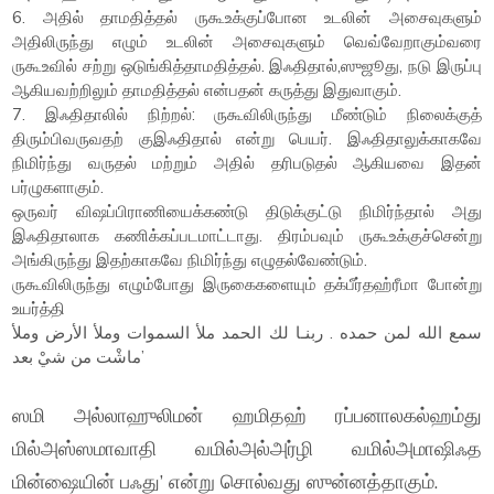
6. அதில் தாமதித்தல் ருகூஉக்குப்போன உடலின் அசைவுகளும்
அதிலிருந்து எழும் உடலின் அசைவுகளும் வெவ்வேறாகும்வரை
ருகூஉவில் சற்று ஒடுங்கித்தாமதித்தல். இஃதிதால்,ஸுஜூது, நடு இருப்பு
ஆகியவற்றிலும் தாமதித்தல் என்பதன் கருத்து இதுவாகும்.
7. இஃதிதாலில் நிற்றல்: ருகூவிலிருந்து மீண்டும் நிலைக்குத்
திரும்பிவருவதற் குஇஃதிதால் என்று பெயர். இஃதிதாலுக்காகவே
நிமிர்ந்து வருதல் மற்றும் அதில் தரிபடுதல் ஆகியவை இதன்
பர்ழுகளாகும்.
ஒருவர் விஷப்பிராணியைக்கண்டு திடுக்குட்டு நிமிர்ந்தால் அது
இஃதிதாலாக கணிக்கப்படமாட்டாது. திரம்பவும் ருகூஉக்குச்சென்று
அங்கிருந்து இதற்காகவே நிமிர்ந்து எழுதல்வேண்டும்.
ருகூவிலிருந்து எழும்போது இருகைகளையும் தக்பீர்தஹ்ரீமா போன்று
உயர்த்தி
سمع الله لمن حمده . ربنـا لك الحمد ملأ السموات وملأ الأرض وملأ
ماشْت من شيْ بعد’
ஸமி அல்லாஹுலிமன் ஹமிதஹ் ரப்பனாலகல்ஹம்து
மில்அஸ்ஸமாவாதி வமில்அல்அர்ழி வமில்அமாஷிஃத
மின்ஷையின் பஃது’ என்று சொல்வது ஸுன்னத்தாகும்.