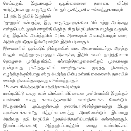
செய்வதும், இருபாலரும் முழங்கைகளை தரையை விட்டு
உயர்த்தியவாறு ஸுஜூது செய்வதும் தனித்தனி ஸுன்னத்துகளாகும்.
11. நடு இருப்பில் இருத்தல்
:’ஜுலூஸ்’ என்பதற்கு இரு ஸுஜூதுகளுக்கிடையில் சற்று அமர்வது
என்றுபெயர். முதல் ஸுஜூதிலிருந்து சிறு இருப்புக்காக எழுந்து வருதல்,
சிறு இருப்பில் அமர்ந்தபின் அங்க அசைவுகள் அமைதியாகும் வரை
அதில் தரிபடுதல் இவ்விரண்டும் இதில் பர்ளாகும்.
இவைகளின் ஓதப்படும் திக்ருகளின் கால அளவைக்கடந்து, அதற்கு
மேலும் பாத்திஹாசூராஓதும் அளவுக்கு இதில் காலம் தாழ்த்தினால்
தொழுகை முறிந்துவிடும். எல்லாத்தொழுகைகளிலும் முதலாவது
மூன்றாவது ரக்அத்துகளின் ஸுஜூதுகளை முடித்து நிலைக்கு
எழுந்திருக்கும்போது சற்று அமர்ந்த பின்பு உள்ளங்கைகளைத் தரையில்
ஊன்றி நிலைக்குவருவது ஸுன்னத்தாகும்.
15. கடைசிஅத்தஹிய்யாத்திற்காகஅமர்தல்:
மண்டியிட்டு வலது கால் விரல்கள் கிப்லாவை முன்னோக்கி இருக்கும்
வண்ணம் வலது காலைத்தரையில் ஊன்றிவைக்க வேண்டும்.
இடதுகாலின் புறப்பகுதியைத் தரையோடுசேர்த்துவைத்து இடது
கரண்டைக்கால்மீது பித்தட்டைவைத்து அமரவேண்டும். இவ்வாறு
அமர்வது நடு இருப்பில் (முதல்அத்தஹிய்யாத்தில் சுன்னத்தாகும்.
இரண்டாம்(கடைசி) அத்தஹிய்யாத்தில் வலது கால்விரல்கள்