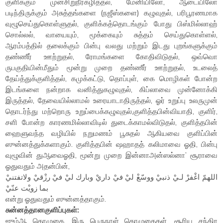
குளிக்கும் முன்சிறுநீர்கழித்தல், மேனியிலோ, ஆடையிலோ
படிந்திருக்கும் அசுத்தங்களை (நஜீஸ்களை) கழுவுதல், பரிபூரணமாக
வுழூசெய்துகொள்ளுதல், குளிக்கத்தொடங்கும் போது பிஸ்மில்லாஹ்
சொல்லல், வாயையும், மூக்கையும் சுத்தம் செய்துகொள்ளல்,
ஆரம்பத்தில் தலைக்கும் பின்பு வலது மற்றும் இடது புறங்களுக்கும்
தண்ணீர் ஊற்றுதல், ரோமங்களை கோதிவிடுதல், ஒவ்வொ
ருபகுதியின்மீதும் மூன்று முறை தண்ணீர் ஊற்றுதல், உடலைத்
தேய்த்துக்குளித்தல், கமுக்கட்டு, தொப்புள், கை மொழிகள் போன்ற
இடங்களை நன்றாக வனித்துகழுவுதல், கிப்லாவை முன்னோக்கி
இருத்தல், தேவையில்லாமல் உரையாடாதிருத்தல், ஓர் உறுப்பு உலருமுன்
தொடர்ந்து மற்றொரு உறுப்பைக்கழுவுதல்,குளித்தபின்வியாதி, குளிர்,
சளி போன்ற காரணமில்லாவிடில் துடைக்காமல்விடுதல், குளித்தபின்
ஹைளுவந்த வழியில் நறுமணம் பூசுதல் ஆகியவை குளிப்பின்
ஸுன்னத்துக்களாகும். குளித்தபின் ஷஹாதத் கலிமாவை ஓதி, பின்பு
வுழூவின் துஆவைஓதி, மூன்று முறை இன்னாஅன்ஸல்னா’ சூராவை
ஓதுவதும் அதன்பின்,
اللهمّ اغْفرْ لـيْ ذنبيْ ووسّعْ ليْ فيْ داريْ وبارك ليْ فيْ رزْقيْ ولاتفتنيْ
بما زويْت عنّيْ
என்று ஓதுவதும் ஸுன்னத்தாகும்.
சுன்னத்தானகுளிப்புகள்:
ஜும்ஆ தொழுகை, இரு பெருநாள் தொழுகைகள், சூரிய சந்திர