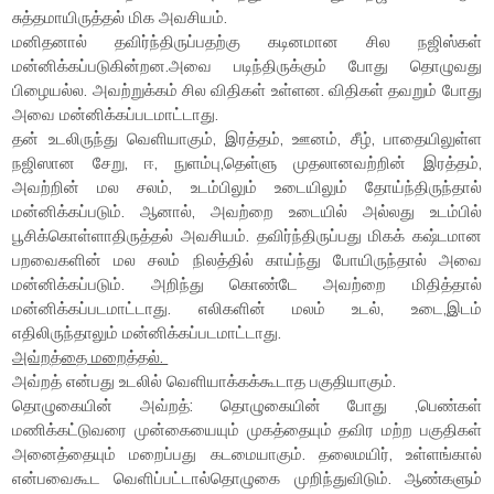
சுத்தமாயிருத்தல் மிக அவசியம்.
மனிதனால் தவிர்ந்திருப்பதற்கு கடினமான சில நஜிஸ்கள்
மன்னிக்கப்படுகின்றன.அவை படிந்திருக்கும் போது தொழுவது
பிழையல்ல. அவற்றுக்கம் சில விதிகள் உள்ளன. விதிகள் தவறும் போது
அவை மன்னிக்கப்படமாட்டாது.
தன் உடலிருந்து வெளியாகும், இரத்தம், ஊனம், சீழ், பாதையிலுள்ள
நஜிஸான சேறு, ஈ, நுளம்பு,தெள்ளு முதலானவற்றின் இரத்தம்,
அவற்றின் மல சலம், உடம்பிலும் உடையிலும் தோய்ந்திருந்தால்
மன்னிக்கப்படும். ஆனால், அவற்றை உடையில் அல்லது உடம்பில்
பூசிக்கொள்ளாதிருத்தல் அவசியம். தவிர்ந்திருப்பது மிகக் கஷ்டமான
பறவைகளின் மல சலம் நிலத்தில் காய்ந்து போயிருந்தால் அவை
மன்னிக்கப்படும். அறிந்து கொண்டே அவற்றை மிதித்தால்
மன்னிக்கப்படமாட்டாது. எலிகளின் மலம் உடல், உடை,இடம்
எதிலிருந்தாலும் மன்னிக்கப்படமாட்டாது.
அவ்றத்தை மறைத்தல்.
அவ்றத் என்பது உடலில் வெளியாக்கக்கூடாத பகுதியாகும்.
தொழுகையின் அவ்றத்: தொழுகையின் போது ,பெண்கள்
மணிக்கட்டுவரை முன்கையையும் முகத்தையும் தவிர மற்ற பகுதிகள்
அனைத்தையும் மறைப்பது கடமையாகும். தலைமயிர், உள்ளங்கால்
என்பவைகூட வெளிப்பட்டால்தொழுகை முறிந்துவிடும். ஆண்களும்