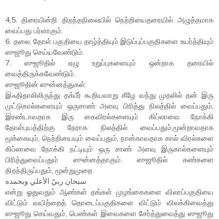
4,5. திரையின்றி திறந்தநிலையில் நெற்றியைதரையில் அழுத்தமாக
வைப்பது பர்ளாகும்.
6. தலை, தோள் பகுதியை தாழ்த்தியும் இடுப்புப்பகுதிகளை உயர்த்தியும்
ஸுஜூது செய்யவேண்டும்.
7. ஸுஜூதில் ஏழு உறுப்புகளையும் ஒன்றாக தரையில்
வைத்திருக்கவேண்டும்.
ஸுஜூதின் ஸுன்னத்துகள்:
இஃதிதாலிலிருந்து தக்பீர் கூறியவாறு கீழே வந்து முதலில் தன் இரு
முட்டுகால்களையும் ஒருசாண் அளவு பிரித்து நிலத்தில் வைப்பதும்,
இரண்டாவதாக இரு கைவிரல்களையும் கிப்லாவை நோக்கி
தோள்புயத்திற்கு நேராக நிலத்தில் வைப்பதும்,மூன்றாவதாக
மூக்கையும், நெற்றியையும் வைப்பதும், நான்காவதாக கால் விரல்களை
கிப்லாவை நோக்கி நட்டியும் ஒரு சாண் அளவு இருகால்களையும்
பிரித்துவைப்பதும் ஸுன்னத்தாகும். ஸுஜூதில் கண்களை
திறந்திருப்பதும், மூன்றுமுறை
سبحان ربيّ الأعلي وبحمده
என்று ஓதுவதும் ஆண்கள் தங்கள் முழங்கைகளை விலாப்பகுதியை
விட்டும் வயிற்றைத் தொடைப்பகுதிகளை விட்டும் விலக்கிவைத்து
ஸுஜூது செய்வதும், பெண்கள் இவைகளை சேர்த்துவைத்து ஸுஜூது