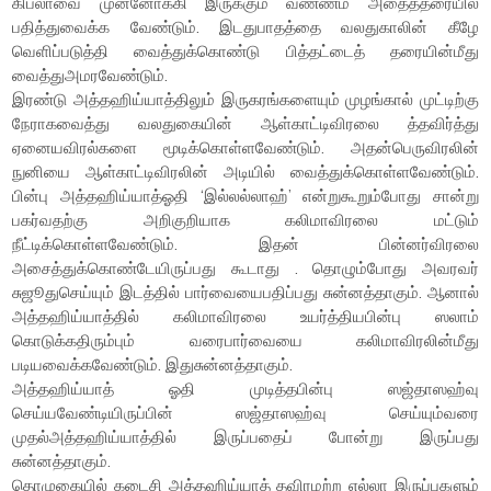
கிப்லாவை முன்னோக்கி இருக்கும் வண்ணம் அதைத்தரையில்
பதித்துவைக்க வேண்டும். இடதுபாதத்தை வலதுகாலின் கீழே
வெளிப்படுத்தி வைத்துக்கொண்டு பித்தட்டைத் தரையின்மீது
வைத்துஅமரவேண்டும்.
இரண்டு அத்தஹிய்யாத்திலும் இருகரங்களையும் முழங்கால் முட்டிற்கு
நேராகவைத்து வலதுகையின் ஆள்காட்டிவிரலை த்தவிர்த்து
ஏனையவிரல்களை மூடிக்கொள்ளவேண்டும். அதன்பெருவிரலின்
நுனியை ஆள்காட்டிவிரலின் அடியில் வைத்துக்கொள்ளவேண்டும்.
பின்பு அத்தஹிய்யாத்ஓதி ‘இல்லல்லாஹ்’ என்றுகூறும்போது சான்று
பகர்வதற்கு அறிகுறியாக கலிமாவிரலை மட்டும்
நீட்டிக்கொள்ளவேண்டும். இதன் பின்னர்விரலை
அசைத்துக்கொண்டேயிருப்பது கூடாது . தொழும்போது அவரவர்
சுஜூதுசெய்யும் இடத்தில் பார்வையைபதிப்பது சுன்னத்தாகும். ஆனால்
அத்தஹிய்யாத்தில் கலிமாவிரலை உயர்த்தியபின்பு ஸலாம்
கொடுக்கதிரும்பும் வரைபார்வையை கலிமாவிரலின்மீது
படியவைக்கவேண்டும். இதுசுன்னத்தாகும்.
அத்தஹிய்யாத் ஓதி முடித்தபின்பு ஸஜ்தாஸஹ்வு
செய்யவேண்டியிருப்பின் ஸஜ்தாஸஹ்வு செய்யும்வரை
முதல்அத்தஹிய்யாத்தில் இருப்பதைப் போன்று இருப்பது
சுன்னத்தாகும்.
தொழுகையில் கடைசி அத்தஹிய்யாத் தவிரமற்ற எல்லா இருப்புகளும்