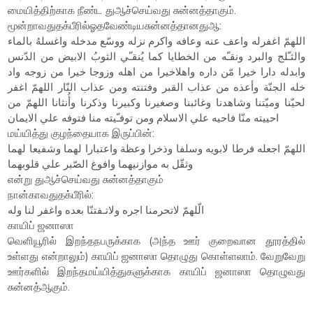
மையித்திற்காக நீண்ட துஆச்செய்வது சுன்னத்தாகும்.
மூன்றாவதுதக்பீரில்ஓதவேண்டியசுன்னத்தானதுஆ:
اللهمّ اغفرله واعف عنه وعافه واكرم نزله ووسّع مدخله واغسلهُ بالماء
والثـّلج والبرد ونقـّه من الخطايا كما يُنقـّي الثوبُ الابيض من الدّنس
وابدله دارا خيرا مّن داره واهلاخيرا من اهله وزوجا خيرا من زوجه واد
خله الجنّة وأعذه من عذاب القبر وفتنته ومن عذاب النّار اللهمّ اغفر
لحيّنا وميّتنا وشاهدنا وغائبنا وصغيرنا وكبيرنا وذكرنا وأُنثانا اللهمّ من
احييته منّا فاحيه علي الاسلام ومن توفـّيته منا فتوفه علي الايمان
மய்யித்து குழந்தையாக இருப்பின்:
اللهمّ اجعله فرطا لابويه وسلفا وذخرا وعظة واعتبارا لهما وشفيعا لهما
وثقّل به موازنيهما وافوغ الصّبر علي قلوبهما
என்று துஆச்செய்வது சுன்னத்தாகும்
நான்காவதுதக்பீரில்:
الّلهمّ لاتحرمنا اجره ولاتـفتنّا بعده واغفر لنا وله
காயிப் ஜனாஸா
வெளியூரில் இறந்தநபருக்காக (அந்த ஊர் குறைவான தூரத்தில்
உள்ளது என்றாலும்) காயிப் ஜனாஸா தொழுது கொள்ளலாம். வேறுவேறு
ஊர்களில் இறந்தமய்யித்துகளுக்காக காயிப் ஜனாஸா தொழுவது
சுன்னத்ஆகும்.