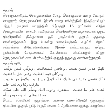
குனூத்:
இதற்குப்பணிதல், தொழுகையின் போது இறைஞ்சுதல் என்று பொருள்.
ஸுபுஹுத் தொழுகையின் இரண்டாவது ரக்அத்தின் இஃதிதாலிலும்
மற்றும் ரமழான் மாதத்தின் பிற்பகுதி 15 நாட்களில் வித்ரு
தொழுகையின் கடைசி ரக்அத்தின் இஃதிதாலிலும் வழமையாக ஓதும்
இஃதிதாலின் திக்ருகளை ஓதி முடித்தபின் குனூத் ஓதுவது
ஸுன்னத்தாகும். இது போன்று உணவுப்பஞ்சம், வறட்சி, நோய்,
சன்மார்க்க விரோதிகளினால் அச்சம் உண்டானாலும் மற்றும்
துன்பங்கள் சோதனைகள் போன்றவை ஏற்பட்டாலும் பர்ழுத்
தொழுகையின் கடைசி ரக்அத்தில் குனூத் ஓதுவது ஸுன்னத்தாகும்.
குனூத் துஆ:
اللهمّ اهدني فيمن هديت . وعافني فيمنعافيت . وتولّني فيمن تولّيت.
وباركلي فيما اعطيت. وقني شرّ ما قضيت
فانّك تقضي ولا يقضي عليك. فانّه لايذلّ من وّاليت. ولايعزّ من عاديت.
تباركت ربّنا وتعاليت. فلك
الحمد علي ما قضيت. استغفرك واتوب اليك وصلّي الله علي سيّدنا
محمّد وعلي آله وصحبه وسلّم
இமாம் சப்தமிட்டு குனூத்தை பன்மை வசனத்தோடு ஓதுவதும்,
இமாமின் குனூத் துஆ, இறுதி ஸலவாத் ஆகியவைகளுக்கு மஃமூம்கள்