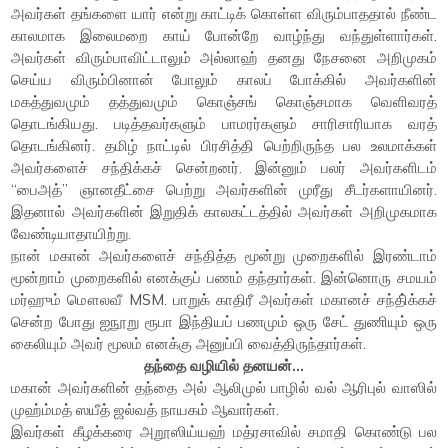
அவர்கள் தங்களை யார் என்று காட்டிக் கொள்ள விரும்பாததால் நீண்ட
காலமாக இலைமறை காய் போன்றே வாழ்ந்து வந்துள்ளார்கள்.
அவர்கள் விரும்பாவிட்டாலும் அல்லாஹ் தனது நேசனை அறிமுகம்
செய்ய விரும்பினான் போலும் காலப் போக்கில் அவர்களின்
மகத்துவமும் தத்துவமும் கொஞ்சங் கொஞ்சமாக வெளிவரத்
தொடங்கியது. படித்தவர்களும் பாமரர்களும் சாரிசாரியாக வரத்
தொடங்கினர். தமிழ் நாட்டில் பிரசித்தி பெற்றிருந்த பல உலமாக்கள்
அவர்களைச் சந்திக்கச் சென்றனர். இன்னும் பலர் அவர்களிடம்
“பைஅத்” ஞானதீட்சை பெற்று அவர்களின் முரீது சீடர்களாயினர்.
இதனால் அவர்களின் இறுதிக் காலகட்டத்தில் அவர்கள் அறிமுகமாக
வேண்டியாதாயிற்று.
நான் மகான் அவர்களைச் சந்தித்த மூன்று முறைகளில் இரண்டாம்
மூன்றாம் முறைகளில் எனக்குப் பணம் தந்தார்கள். இன்னொரு சமயம்
மர்ஹும் மௌலவீ MSM. பாறுக் காதிரீ அவர்கள் மகானச் சந்தி்க்கச்
சென்ற போது ஐநூறு ரூபா இந்தியப் பணமும் ஒரு சேட் துணியும் ஒரு
கைலியும் அவர் மூலம் எனக்கு அனுப்பி வைத்திருந்தார்கள்.
தந்தை வழியில் தனயன்…
மகான் அவர்களின் தந்தை அல் ஆலிமுல் பாழில் வல் ஆரிபுல் வாஸில்
முஹ்ம்மத் ஸயீத் ஜல்வத் நாயகம் ஆவார்கள்.
இவர்கள் கீழக்கரை அறூஸிய்யஹ் மத்ரசாவில் சமாதி கொண்டு பல