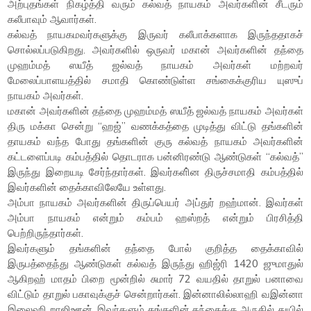
அற்புதங்கள் நிகழ்த்தி வரும் கல்வத் நாயகம் அவர்களின் சீடரும்
கலீபாவும் ஆவார்கள்.
கல்வத் நாயகமவர்களுக்கு இருவர் கலீபாக்களாக இருந்ததாகச்
சொல்லப்படுகிறது. அவர்களில் ஒருவர் மகான் அவர்களின் தந்தை
முஹம்மத் ஸயீத் ஜல்வத் நாயகம் அவர்கள் மற்றவர்
மேலைப்பாளயத்தில் சமாதி கொண்டுள்ள சங்கைக்குரிய யுஸுப்
நாயகம் அவர்கள்.
மகான் அவர்களின் தந்தை முஹம்மத் ஸயீத் ஜல்வத் நாயகம் அவர்கள்
திரு மக்கா சென்று “ஹஜ்” வணக்கத்தை முடித்து விட்டு தங்களின்
தாயகம் வந்த போது தங்களின் குரு கல்வத் நாயகம் அவர்களின்
கட்டளைப்படி கம்பத்தில் தொடராக பன்னிரண்டு ஆண்டுகள் “கல்வத்”
இருந்து இறையடி சேர்ந்தார்கள். இவர்களி்ன திருச்சமாதி கம்பத்தில்
இவர்களின் தைக்காவிலேயே உள்ளது.
அம்பா நாயகம் அவர்களின் திருப்பெயர் அப்துர் றஹ்மான். இவர்கள்
அம்பா நாயகம் என்றும் கம்பம் ஹஸ்றத் என்றும் பிரசித்தி
பெற்றிருந்தார்கள்.
இவர்களும் தங்களின் தந்தை போல் குறித்த தைக்காவில்
இருபத்தைந்து ஆண்டுகள் கல்வத் இருந்து ஹிஜ்ரி 1420 ஜுமாதுல்
ஆகிறஹ் மாதம் பிறை மூன்றில் சுமார் 72 வயதில் தாறுல் பனாவை
விட்டும் தாறுல் பகாவுக்குச் சென்றார்கள். இன்னாலில்லாஹி வஇன்னா
இலைஹி றாஜிஊன். இவர்களும் தங்களின் தந்தைக்கு அருகில் துயில்