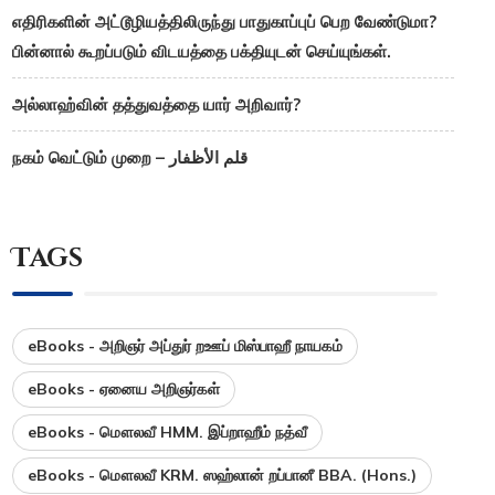
எதிரிகளின் அட்டூழியத்திலிருந்து பாதுகாப்புப் பெற வேண்டுமா?
பின்னால் கூறப்படும் விடயத்தை பக்தியுடன் செய்யுங்கள்.
அல்லாஹ்வின் தத்துவத்தை யார் அறிவார்?
நகம் வெட்டும் முறை – قلم الأظفار
Tags
eBooks - அறிஞர் அப்துர் றஊப் மிஸ்பாஹீ நாயகம்
eBooks - ஏனைய அறிஞர்கள்
eBooks - மௌலவீ HMM. இப்றாஹீம் நத்வீ
eBooks - மௌலவீ KRM. ஸஹ்லான் றப்பானீ BBA. (Hons.)