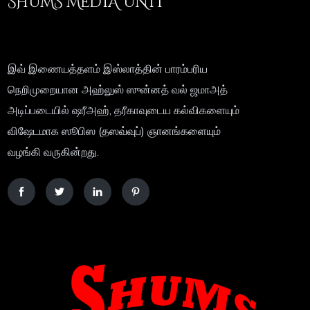
SHUMS MEDIA UNIT
இவ் இணையத்தளம் இஸ்லாத்தின் பாரம்பரிய
நெறிமுறையான அஹ்லுஸ் ஸுன்னத் வல் ஜமாஅத்
அடிப்படையில் ஷரீஅஹ், தரீகாவுடைய கல்விகளையும்
விஷேடமாக ஸூபிஸ (தஸவ்வுப்) ஞானங்களையும்
வழங்கி வருகின்றது.