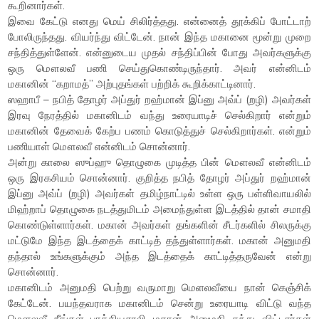
கூறினார்கள்.
இவை கேட்டு எனது மெய் சிலிர்த்தது. என்னைத் தூக்கிப் போட்டாற்
போலிருந்தது. வியர்ந்து விட்டேன். நான் இந்த மகானை மூன்று முறை
சந்தித்துள்ளேன். என்னுடைய முதல் சந்திப்பின் போது அவர்களுக்கு
ஒரு மௌலவீ பணி செய்துகொண்டிருந்தார். அவர் என்னிடம்
மகானின் “கறாமத்” அற்புதங்கள் பற்றிக் கூறிக்காட்டினார்.
ஸஹாபீ – நபித் தோழர் அப்துர் றஹ்மான் இப்னு அவ்ப் (றழி) அவர்கள்
இரவு நேரத்தில் மகானிடம் வந்து உரையாடிச் செல்கிறார் என்றும்
மகானின் தேவைக் கேற்ப பணம் கொடுத்துச் செல்கிறார்கள். என்றும்
பணியாள் மௌலவீ என்னிடம் சொன்னார்.
அன்று காலை ஸுப்ஹு தொழுகை முடித்த பின் மௌலவீ என்னிடம்
ஒரு இரகசியம் சொன்னார். குறித்த நபித் தோழர் அப்துர் றஹ்மான்
இப்னு அவ்ப் (றழி) அவர்கள் தமிழ்நாட்டில் உள்ள ஒரு பள்ளிவாயலில்
மிஹ்றாப் தொழுகை நடத்துமிடம் அமைந்துள்ள இடத்தில் தான் சமாதி
கொண்டுள்ளார்கள். மகான் அவர்கள் தங்களின் சீடர்களில் சிலருக்கு
மட்டுமே இந்த இடத்தைக் காட்டித் தந்துள்ளார்கள். மகான் அனுமதி
தந்தால் உங்களுக்கும் அந்த இடத்தைக் காட்டித்தருவேன் என்று
சொன்னார்.
மகானிடம் அனுமதி பெற்று வருமாறு மெளலவீயை நான் கெஞ்சிக்
கேட்டேன். பயந்தவராக மகானிடம் சென்று உரையாடி விட்டு வந்த
மௌலவீ நீங்கள் பாக்கியசாலி மகான் அனுமதி தந்து விட்டார்கள்