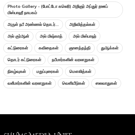
Photo Gallery - (போட்டோ கலெரி) அறிஞர் அப்துர் றஊப்
மிஸ்பாஹீ நாயகம்
அருள் நபீ அண்ணல் தொடர்...
அறிவித்தல்கள்
அல் குர்ஆன்
அல் மிஷ்காத்
அல் மிஸ்பாஹ்
கட்டுரைகள்
கவிதைகள்
ஞானத்தந்தி
துஆக்கள்
தொடர் கட்டுரைகள்
நபீமார்களின் வரலாறுகள்
நிகழ்வுகள்
மறுப்புரைகள்
மௌலித்கள்
வலீமார்களின் வரலாறுகள்
வெளியீடுகள்
ஸலவாதுகள்