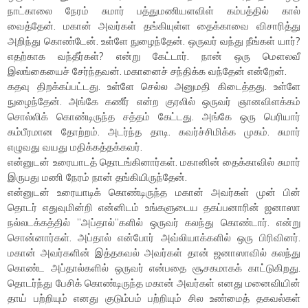
நாட்காலை நேரம் சுமார் பத்துமணியளவிள் கம்பத்தில் கால்
வைத்தேன். மகான் அவர்கள் தங்கியுள்ள தைக்காவை விசாரித்து
அறிந்து கொண்டேன். உள்ளே நுழைந்தேன். ஒருவர் வந்து நீங்கள் யார்?
எதற்காக வந்தீர்கள்? என்று கேட்டார். நான் ஒரு மௌலவீ
இலங்கையைச் சேர்ந்தவன். மகானைச் சந்திக்க வந்தேன் என்றேன்.
கதவு திறக்கப்பட்டது. உள்ளே செல்ல அனுமதி கிடைத்தது. உள்ளே
நுழைந்தேன். அங்கே கணீர் என்ற குரலில் ஒருவர் ஞானவிளக்கம்
சொல்லிக் கொண்டிருந்த சத்தம் கேட்டது. அங்கே ஒரு பெரியார்
கம்பீரமான தோற்றம். அடர்ந்த தாடி. கவர்ச்சிமிக்க முகம். சுமார்
எழுவது வயது மதிக்கத்தக்கவர்.
என்னுடன் உரையாடத் தொடங்கினார்கள். மகானின் தைக்காவில் சுமார்
இருபது மணி நேரம் நான் தங்கியிருந்தேன்.
என்னுடன் உரையாடிக் கொண்டிருந்த மகான் அவர்கள் முன் பின்
தொடர் எதுவுமின்றி என்னிடம் உங்களுடைய தகப்பனாரின் ஜனாஸா
நல்லடக்கத்தில் ”அப்தால்”களில் ஒருவர் கலந்து கொண்டார். என்று
சொன்னார்கள். அப்தால் என்போர் அவ்லியாக்களில் ஒரு பிரிவினர்.
மகான் அவர்களின் இத்தகவல் அவர்கள் தான் ஜனாஸாவில் கலந்து
கொண்ட அப்தால்களில் ஒருவர் என்பதை சூசகமாகக் காட்டுகிறது.
தொடர்ந்து பேசிக் கொண்டிருந்த மகான் அவர்கள் எனது மனைவியின்
தாய் பற்றியும் எனது குடும்பம் பற்றியும் சில உண்மைத் தகவல்கள்