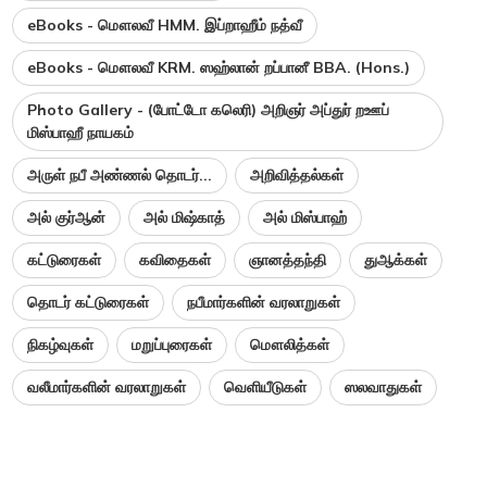
eBooks - மௌலவீ HMM. இப்றாஹீம் நத்வீ
eBooks - மௌலவீ KRM. ஸஹ்லான் றப்பானீ BBA. (Hons.)
Photo Gallery - (போட்டோ கலெரி) அறிஞர் அப்துர் றஊப்
மிஸ்பாஹீ நாயகம்
அருள் நபீ அண்ணல் தொடர்...
அறிவித்தல்கள்
அல் குர்ஆன்
அல் மிஷ்காத்
அல் மிஸ்பாஹ்
கட்டுரைகள்
கவிதைகள்
ஞானத்தந்தி
துஆக்கள்
தொடர் கட்டுரைகள்
நபீமார்களின் வரலாறுகள்
நிகழ்வுகள்
மறுப்புரைகள்
மௌலித்கள்
வலீமார்களின் வரலாறுகள்
வெளியீடுகள்
ஸலவாதுகள்