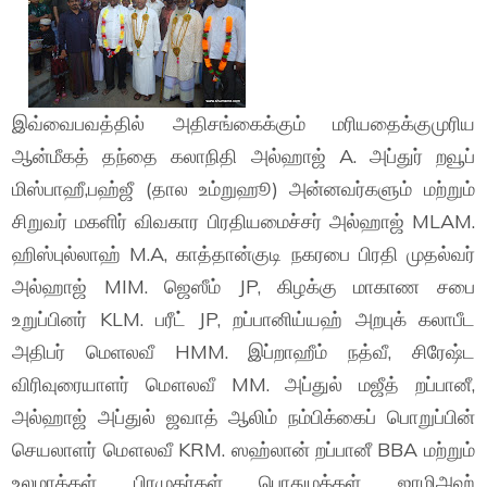
இவ்வைபவத்தில் அதிசங்கைக்கும் மரியதைக்குமுரிய
ஆன்மீகத் தந்தை கலாநிதி அல்ஹாஜ் A. அப்துர் றவூப்
மிஸ்பாஹீ,பஹ்ஜீ (தால உம்றுஹூ) அன்னவர்களும் மற்றும்
சிறுவர் மகளிர் விவகார பிரதியமைச்சர் அல்ஹாஜ் MLAM.
ஹிஸ்புல்லாஹ் M.A, காத்தான்குடி நகரபை பிரதி முதல்வர்
அல்ஹாஜ் MIM. ஜெஸீம் JP, கிழக்கு மாகாண சபை
உறுப்பினர் KLM. பரீட் JP, றப்பானிய்யஹ் அறபுக் கலாபீட
அதிபர் மெளலவீ HMM. இப்றாஹீம் நத்வீ, சிரேஷ்ட
விரிவுரையாளர் மௌலவீ MM. அப்துல் மஜீத் றப்பானீ,
அல்ஹாஜ் அப்துல் ஜவாத் ஆலிம் நம்பிக்கைப் பொறுப்பின்
செயலாளர் மௌலவீ KRM. ஸஹ்லான் றப்பானீ BBA மற்றும்
உலமாக்கள், பிரமுகர்கள், பொதுமக்கள், ஜாமிஅஹ்