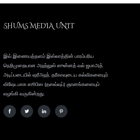
SHUMS MEDIA UNIT
இவ் இணையத்தளம் இஸ்லாத்தின் பாரம்பரிய
நெறிமுறையான அஹ்லுஸ் ஸுன்னத் வல் ஜமாஅத்
அடிப்படையில் ஷரீஅஹ், தரீகாவுடைய கல்விகளையும்
விஷேடமாக ஸூபிஸ (தஸவ்வுப்) ஞானங்களையும்
வழங்கி வருகின்றது.