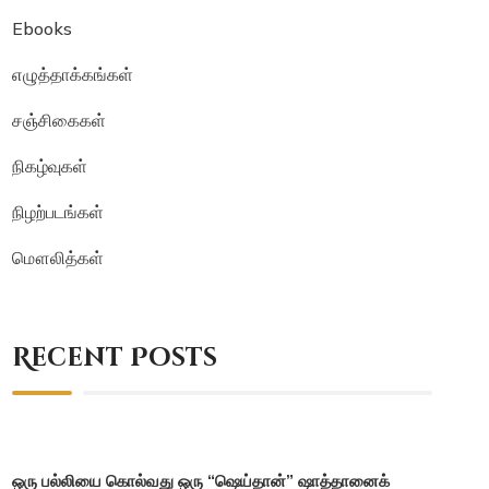
Ebooks
எழுத்தாக்கங்கள்
சஞ்சிகைகள்
நிகழ்வுகள்
நிழற்படங்கள்
மௌலித்கள்
Recent Posts
ஒரு பல்லியை கொல்வது ஒரு “ஷெய்தான்” ஷாத்தானைக்