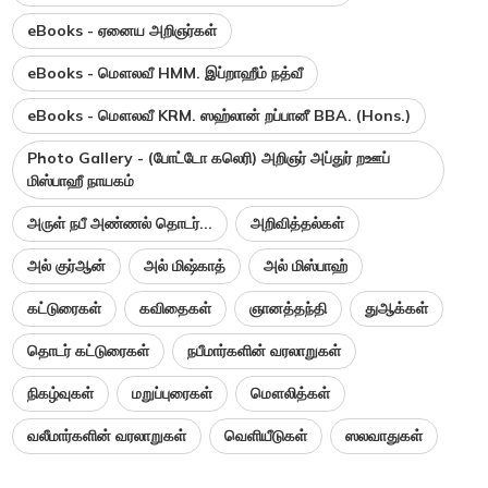
eBooks - ஏனைய அறிஞர்கள்
eBooks - மௌலவீ HMM. இப்றாஹீம் நத்வீ
eBooks - மௌலவீ KRM. ஸஹ்லான் றப்பானீ BBA. (Hons.)
Photo Gallery - (போட்டோ கலெரி) அறிஞர் அப்துர் றஊப்
மிஸ்பாஹீ நாயகம்
அருள் நபீ அண்ணல் தொடர்...
அறிவித்தல்கள்
அல் குர்ஆன்
அல் மிஷ்காத்
அல் மிஸ்பாஹ்
கட்டுரைகள்
கவிதைகள்
ஞானத்தந்தி
துஆக்கள்
தொடர் கட்டுரைகள்
நபீமார்களின் வரலாறுகள்
நிகழ்வுகள்
மறுப்புரைகள்
மௌலித்கள்
வலீமார்களின் வரலாறுகள்
வெளியீடுகள்
ஸலவாதுகள்