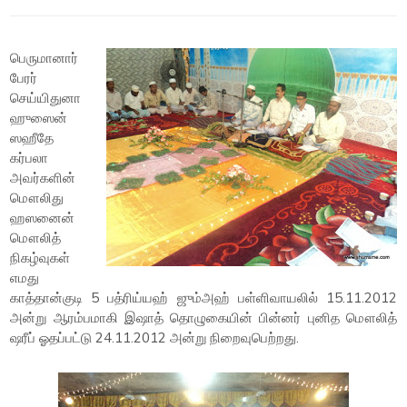
பெருமானார்
பேரர்
செய்யிதுனா
ஹுஸைன்
ஸஹீதே
கர்பலா
அவர்களின்
மௌலிது
ஹஸனைன்
மௌலித்
நிகழ்வுகள்
எமது
காத்தான்குடி 5 பத்ரிய்யஹ் ஜும்அஹ் பள்ளிவாயலில் 15.11.2012
அன்று ஆரம்பமாகி இஷாத் தொழுகையின் பின்னர் புனித மௌலித்
ஷரீப் ஓதப்பட்டு 24.11.2012 அன்று நிறைவுபெற்றது.