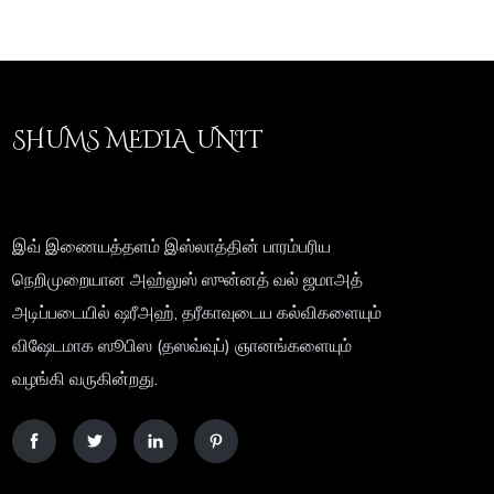
SHUMS MEDIA UNIT
இவ் இணையத்தளம் இஸ்லாத்தின் பாரம்பரிய
நெறிமுறையான அஹ்லுஸ் ஸுன்னத் வல் ஜமாஅத்
அடிப்படையில் ஷரீஅஹ், தரீகாவுடைய கல்விகளையும்
விஷேடமாக ஸூபிஸ (தஸவ்வுப்) ஞானங்களையும்
வழங்கி வருகின்றது.