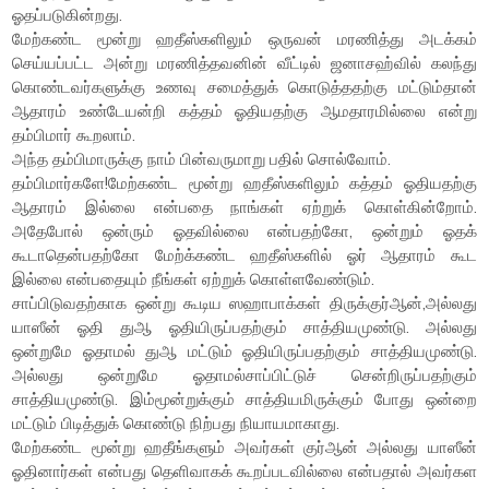
ஓதப்படுகின்றது.
மேற்கண்ட மூன்று ஹதீஸ்களிலும் ஒருவன் மரணித்து அடக்கம்
செய்யப்பட்ட அன்று மரணித்தவனின் வீட்டில் ஜனாசஹ்வில் கலந்து
கொண்டவர்களுக்கு உணவு சமைத்துக் கொடுத்ததற்கு மட்டும்தான்
ஆதாரம் உண்டேயன்றி கத்தம் ஓதியதற்கு ஆமதாரமில்லை என்று
தம்பிமார் கூறலாம்.
அந்த தம்பிமாருக்கு நாம் பின்வருமாறு பதில் சொல்வோம்.
தம்பிமார்களே!மேற்கண்ட மூன்று ஹதீஸ்களிலும் கத்தம் ஓதியதற்கு
ஆதாரம் இல்லை என்பதை நாங்கள் ஏற்றுக் கொள்கின்றோம்.
அதேபோல் ஒன்ரும் ஓதவில்லை என்பதற்கோ, ஒன்றும் ஓதக்
கூடாதென்பதற்கோ மேற்க்கண்ட ஹதீஸ்களில் ஓர் ஆதாரம் கூட
இல்லை என்பதையும் நீங்கள் ஏற்றுக் கொள்ளவேண்டும்.
சாப்பிடுவதற்காக ஒன்று கூடிய ஸஹாபாக்கள் திருக்குர்ஆன்,அல்லது
யாஸீன் ஓதி துஆ ஓதியிருப்பதற்கும் சாத்தியமுண்டு. அல்லது
ஒன்றுமே ஓதாமல் துஆ மட்டும் ஓதியிருப்பதற்கும் சாத்தியமுண்டு.
அல்லது ஒன்றுமே ஓதாமல்சாப்பிட்டுச் சென்றிருப்பதற்கும்
சாத்தியமுண்டு. இம்மூன்றுக்கும் சாத்தியமிருக்கும் போது ஒன்றை
மட்டும் பிடித்துக் கொண்டு நிற்பது நியாயமாகாது.
மேற்கண்ட மூன்று ஹதீங்களும் அவர்கள் குர்ஆன் அல்லது யாஸீன்
ஓதினார்கள் என்பது தெளிவாகக் கூறப்படவில்லை என்பதால் அவர்கள