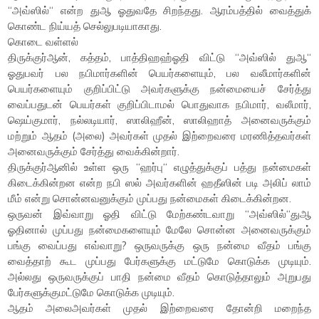
“அவ்ஸில்“ என்ற துஆ ஓதுவதே சிறந்தது. ஆரம்பத்தில் வைத்துக்
கொண்ட நிய்யத் செல்லுபடியாகாது.
கொடை வள்ளல்
திருக்குர்ஆன், கத்தம், பாத்திஹஹ்ஓதி விட்டு “அவ்ஸில் துஆ“
ஓதுபவர் பல நபிமார்களின் பெயர்களையும், பல வலீமார்களின்
பெயர்களையும் குறிப்பிட்டு அவர்களுக்கு நன்மையைச் சேர்த்து
வைப்பதுடன் பெயர்கள் குறிப்பிடாமல் பொதுவாக நபிமார், வலீமார்,
ஷெய்குமார், நல்லடியார், ஸாலிஹீன், ஸாலிஹாத் அனைவருக்கும்
மற்றும் ஆதம் (அலை) அவர்கள் முதல் இற்றைவரை மரணித்தவர்கள்
அனைவருக்கும் சேர்த்து வைக்கின்றார்.
திருக்குர்ஆனில் உள்ள ஒரு “ஹர்பு“ எழுத்துக்குப் பத்து நன்மைகள்
கிடைக்கின்றன என்ற நபி ஸல் அவர்களின் ஹதீஸின் படி அலிப் லாம்
மீம் என்று சொன்னவனுக்கும் முப்பது நன்மைகள் கிடைக்கின்றன.
ஒருவன் இவ்வாறு ஓதி விட்டு மேற்கண்டவாறு “அவ்ஸில்“துஆ
ஓதினால் முப்பது நன்மைகளையும் மேலே சொன்ன அனைவருக்கும்
பங்கு வைப்பது எவ்வாறு? ஒருவருக்கு ஒரு நன்மை வீதம் பங்கு
வைத்தாற் கூட முப்பது பேர்களுக்கு மட்டுமே கொடுக்க முடியும்.
அல்லது ஒருவருக்குப் பாதி நன்மை வீதம் கொடுத்தாலும் அறுபது
பேர்களுக்குமட்டுமே கொடுக்க முடியும்.
ஆதம் அலைஅவர்கள் முதல் இற்றைவரை தோன்றி மறைந்த