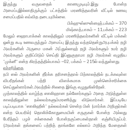
இருந்து வருவதைக் காணமுடியும்.இது போன்ற
அமைப்புஇல்லாதிருக்கும் பட்சத்தில் மரணித்தவரின் வீட்டில் உணவு
சமைப்பதில் எவ்வித தடையுமில்லை.
பிக்ஹுஸ்ஸுன்னஹ்,பக்கம் – 370
மிஷ்காத்,பாகம் – 11,பக்கம் – 223
மேலும் ஸஹாபாக்கள் காலத்திலும் மரணித்தவர்களின் வீட்டில் மக்கள்
ஒன்று கூடி உணவருந்தும் அமைப்பு இருந்து வந்ததென்றுஅபுபக்கர் றழி
அவர்களின் அருமை மகன் அப்துல்லாஹ் றழி அவர்களும் உமர் றழி
அவர்களும் குறிப்பிடும் செய்தி இப்னுகுதாமா றழி அவர்கள் எழுதிய
“முக்னீ“ என்ற கிரந்தத்தில்பாகம் –02, பக்கம் – 215ல் வந்துள்ளது.
எச்சரிக்கை
நபி ஸல் அவர்களின் தீர்க்க தரிசனத்தால் பிற்காலத்தில் நடக்கவுள்ள
விபரீதங்கள் பற்றி விளக்கமாக முன்னெச்சரிக்கை
செய்துள்ளார்கள்.அவற்றில் சிலதை இங்கு எழுதுகின்றேன்.
முற்காலத்தில் வாழ்ந்த ஸாலிஹான நல்லோர்களும் அதை அடுத்துள்ள
காலத்திலுள்ள நல்லவர்களும்மரணித்து விடுவார்கள். இப்படியே
படிப்படியாக “ஸாலிஹீன்“ நல்லவர்கள் சென்ற பின் (மார்க்க அறிஞர்கள்
என்ற பெயரில்) தொலிக்கோதுமையின் சருகுகள் போன்ற அல்லது
பேரீத்தம் பழச் சக்கைகள் போன்றகுப்பைகள்தான் எஞ்சியிருப்பர்.
(அவர்கள் தங்களைப் பற்றித் தாங்களே எல்லாம் அறிந்த மேதைகள்