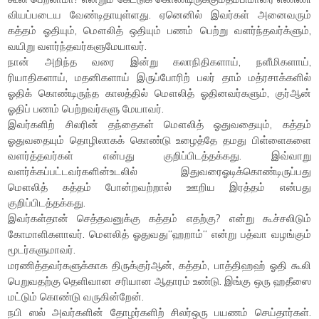
வியப்படைய வேண்டிதாயுள்ளது. ஏனெனில் இவர்கள் அனைவரும்
கத்தம் ஓதியும், மௌலித் ஒதியும் பணம் பெற்று வளர்ந்தவர்க்ளும்,
வயிறு வளர்ந்தவர்களுமேயாவர்.
நான் அறிந்த வரை இன்று கலாநிதிகளாய், நளீமிகளாய்,
ரியாதிகளாய், மதனிகளாய் இருப்போரிற் பலர் தாம் மத்ரசாக்களில்
ஓதிக் கொண்டிருந்த காலத்தில் மௌலித் ஓதினவர்களும், குர்ஆன்
ஓதிப் பணம் பெற்றவர்களு மேயாவர்.
இவர்களிற் சிலரின் தந்தைகள் மௌலித் ஓதுவதையும், கத்தம்
ஓதுவதையும் தொழிலாகக் கொண்டு உழைத்தே தமது பிள்ளைகளை
வளர்த்தவர்கள் என்பது குறிப்பிடத்தக்கது. இவ்வாறு
வளர்க்கப்பட்டவர்களின்உடலில் இதுவரைஓடிக்கொண்டிருப்பது
மௌலித் கத்தம் போன்றவற்றால் ஊறிய இரத்தம் என்பது
குறிப்பிடத்தக்கது.
இவர்கள்தான் செத்தவனுக்கு கத்தம் எதற்கு? என்று கூச்சலிடும்
கோமாளிகளாவர். மௌலித் ஓதுவது“ஹறாம்“ என்று பத்வா வழங்கும்
மூடர்களுமாவர்.
மரணித்தவர்களுக்காக திருக்குர்ஆன், கத்தம், பாத்திஹஹ் ஓதி கூலி
பெறுவதற்கு தெளிவான சரியான ஆதாரம் உண்டு. இங்கு ஒரு ஹதீஸை
மட்டும் கொண்டு வருகின்றேன்.
நபி ஸல் அவர்களின் தோழர்களிற் சிலர்ஒரு பயணம் செய்தார்கள்.