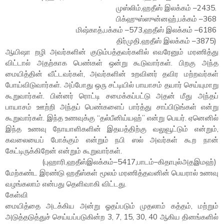
முஸ்லிம்,ஹதீஸ் இலக்கம் –2435.
பிக்ஹுஸ்ஸுன்னஹ்,பக்கம் –368
மிஷ்காத்,பக்கம் –573,ஹதீஸ் இலக்கம் –6186
திர்முதி,ஹதீஸ் இலக்கம் –3875)
ஆயிஷா றழி அவர்களின் குடும்பத்தவர்களில் எவரேனும் மரணித்து
விட்டால் அதற்காக பெண்கள் ஒன்று கூடுவார்கள். பிறகு அந்த
மையித்தின் வீட்டவர்கள், அவர்களின் உறவினர் தவிர மற்றவர்கள்
போய்விடுவார்கள். அப்போது ஒரு சட்டியில் பாயாசம் தயார் செய்யுமாறு
கூறுவார்கள். பின்னர் ரொட்டி சமைக்கப்பட்டு அதன் மீது அந்தப்
பாயாசம் ஊற்றி அந்தப் பெண்களைப் பார்த்து சாப்பிடுங்கள் என்று
கூறுவார்கள். இந்த உணவுக்கு “தல்பீனிய்யஹ்” என்று பெயர். ஏனெனில்
இந்த உணவு நோயாளிகளின் இதயத்திற்கு வலுவூட்டும் என்றும்,
கவலையைப் போக்கும் என்றும் நபி ஸல் அவர்கள் கூற நான்
கேட்டிருக்கிறேன் என்றும் கூறுவார்கள்.
(புஹாரி,ஹதீஸ்இலக்கம்–5417,பாடம்–கிதாபுல்அதஇமஹ்)
மேற்கண்ட இரண்டு ஹதீஸ்கள் மூலம் மரணித்தவனின் பெயரால் உணவு
வழங்கலாம் என்பது தெளிவாகி விட்டது.
கேள்வி
மையித்தை அடக்கிய அன்று ஓதப்படும் முதலாம் கத்தம், மற்றும்
அடுத்தடுத்துச் செய்யப்படுகின்ற 3, 7, 15, 30, 40 ஆகிய தினங்களில்