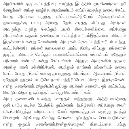
அறபிகளில் ஒரு கூட்டத்தினர் வாழ்ந்த இடத்தில் தங்கினார்கள். நபீ
தோழர்கள் அங்கு வாழ்ந்த அறபிகளிடம் சாப்பிடுவதற்கு உணவு கேட்ட
போது அவர்கள மறுத்து விட்டார்கள்.அந்நேரம் அவ்வறபிகளின்
தலைவனுக்கு பாம்பு அல்லது தேள் கடித்து விட்டது. அவர்கள்
அவருக்கு மருந்து செய்தும் பயன் கிடைக்கவில்லை. அப்போது
அவர்களில் ஒருவர் தங்கியுள்ள கூட்டத்தினரிடம்இதற்கான பரிகாரம்
இருக்கலாம் என்று சொன்னார். அவர்கள் அக்கூட்டத்தினரிடம் வந்து,
கூட்டத்தினரே! எங்கள் தலைவனை பாம்பு தீண்டி விட்டது. எங்களால்
முடிந்த பரிகாரம் செய்தும் பயனளிக்கவில்லை. உங்களிடம் ஏதேனும்
பரிகாரம் உண்டா? என்று கேட்டார்கள். அதற்கு அவர்களில் ஒருவர்
அதற்கு நான் மந்திரிப்பேன். ஆயினும் நாங்கள் உங்களிடம் உணவு
கேட்ட போது நீங்கள் உணவு தர மறுத்து விட்டீர்கள். ஆகையால் நீங்கள்
ஏதேனும் தந்தால் மட்டுமே நான் மந்திரிப்பேன். (விஷம் இறக்குவேன்)
என்று சொன்னார். இறுதியில் முப்பது ஆடுகள் கொண்ட ஓர் ஆட்டுப்படி
கொடுப்பதென்று ஒப்பந்தம் செய்து கொண்டார்கள்.
அவர் தலைவனிடம் வந்து “ஸுறதுல் பாத்தஹஹ்“ அத்தியாயத்தை
ஓதி பாம்பு கடித்த இடத்தில் துப்பினார். (உமிழ்தார்) அப்போது அவர்
விலங்கிலிருந்து விடுபட்டவர் போல் உற்சாகத்துடன் எழுந்து நடந்து
சென்றார். அப்போது செய்து கொண்ட ஒப்பந்தப்படி செயல்படுங்கள்
என்று ஒருவர் சொன்னார்.இன்னுமொருவர் கிடைப்பதை பங்கு