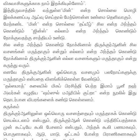
விசுவாசிகளுக்காக நாம் இறக்கியுள்ளோம்”.
இத்திருவசத்தில் வந்துள்ள“மின்“ என்ற சொல்லை மொழி
இலக்கணப்படி ஆய்வு செய்தால் மேற்சொன்ன உண்மை தெளிவாகும்.
மேற்கண்ட “மின்“ என்ற சொல்லை “தப்யீழ்“ சில என்ற அர்த்தம்
கொண்டும் “ஜின்ஸ்“ எல்லாம் என்ற அர்த்தம் கொண்டும்
நோக்குவதற்கு சாத்தியம் உண்டு.
சில என்ற அர்த்தம் கொண்டு நோக்கினால் திருக்குர்ஆனின் சில
வசனங்கள் மருந்தாகும் என்றும் எல்லாம் என்ற அர்த்தம் கொண்டு
நோக்கினால் திருக்குர்ஆனின் எல்லா வசனங்களும் மருந்தாகும் என்று
கருத்து வரும்.
எனவே திருக்குஆனின் ஒவ்வொரு வசனமும் பலநோய்களுக்கு
மருந்தாகும் என்பதை விளங்கிக்கொள்ள வேண்டும்.
“தல்ஸமாத்“ கலையில் மிகப் பிரசித்தி பெற்ற இமாம் பூனீ றஹ்
அவர்கள் எழுதிய “ஷம்ஸுல் மஆரிபில் குப்றா“ என்ற நூலில் இது
தொடர்பான விபரங்களைக் கண்டு கொள்ளலாம்.
சுருக்கம்
திருக்குர்ஆனிலுள்ள ஒவ்வொரு வசனத்தையும் மருந்தாகக் கொண்டு
செயல்படலாம் என்பதும், திருக்குர்ஆன் கொண்டு மந்திரிப்பதற்காக
முன் கூட்டியே கூலி பேசலாம் என்பதும், அந்தக் கூலி பணமகவும்,
பொருளாகவும், ஆடு, மாடு, ஒட்டகம் போன்ற பிராணிகளாகவும்