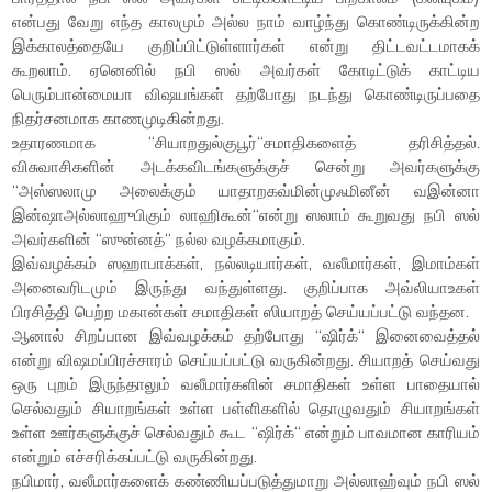
என்பது வேறு எந்த காலமும் அல்ல நாம் வாழ்ந்து கொண்டிருக்கின்ற
இக்காலத்தையே குறிப்பிட்டுள்ளார்கள் என்று திட்டவட்டமாகக்
கூறலாம். ஏனெனில் நபி ஸல் அவர்கள் கோடிட்டுக் காட்டிய
பெரும்பான்மையா விஷயங்கள் தற்போது நடந்து கொண்டிருப்பதை
நிதர்சனமாக காணமுடிகின்றது.
உதாரணமாக “சியாறதுல்குபூர்“சமாதிகளைத் தரிசித்தல்.
விசுவாசிகளின் அடக்கவிடங்களுக்குச் சென்று அவர்களுக்கு
“அஸ்ஸலாமு அலைக்கும் யாதாறகவ்மின்முஃமினீன் வஇன்னா
இன்ஷாஅல்லாஹுபிகும் லாஹிகூன்“என்று ஸலாம் கூறுவது நபி ஸல்
அவர்களின் “ஸுன்னத்“ நல்ல வழக்கமாகும்.
இவ்வழக்கம் ஸஹாபாக்கள், நல்லடியார்கள், வலீமார்கள், இமாம்கள்
அனைவரிடமும் இருந்து வந்துள்ளது. குறிப்பாக அவ்லியாஉகள்
பிரசித்தி பெற்ற மகான்கள் சமாதிகள் ஸியாறத் செய்யப்பட்டு வந்தன.
ஆனால் சிறப்பான இவ்வழக்கம் தற்போது “ஷிர்க்“ இனைவைத்தல்
என்று விஷமப்பிரச்சாரம் செய்யப்பட்டு வருகின்றது. சியாறத் செய்வது
ஒரு புறம் இருந்தாலும் வலீமார்களின் சமாதிகள் உள்ள பாதையால்
செல்வதும் சியாறங்கள் உள்ள பள்ளிகளில் தொழுவதும் சியாறங்கள்
உள்ள ஊர்களுக்குச் செல்வதும் கூட “ஷிர்க்“ என்றும் பாவமான காரியம்
என்றும் எச்சரிக்கப்பட்டு வருகின்றது.
நபிமார், வலீமார்களைக் கண்ணியப்படுத்துமாறு அல்லாஹ்வும் நபி ஸல்