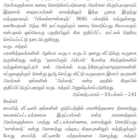
அவர்களுக்காக உணவு கொடுக்கப்படுவதை அவர்கள விரும்புவதாவும்
இதனால் ஸஹாபாக்கள் காலத்திலும் இந்த முறை இருந்து
வந்ததாகவும் “பிக்கஸ்ஸுன்னஹ்“ 369ம் பக்கதில் வந்துள்ளது.
எனவேதான் அந்த 40 நாட்களுக்கும் உணவு கொடுப்பது சிரமமாகும்
என்பதால் ஒவ்வொரு பகுதியிலும் சில குறிப்பிட்ட நாட்கள் தெரிவு
செய்யப்பட்டு நடைபெறுகிறது.
வருட கத்தம்
மரணித்தவர்களின் ஆன்மா வருடா வருடம் தனது வீட்டுக்கு வருகை
தருகின்றது என்று “தகாயிகுல் அக்பார்“ போன்ற கிரந்தங்களில்
வந்துள்ளாலும்,நபி ஸல் அவர்கள் வருடந்தோரும்ஷுஹதாஉகளின்
கப்றுகளுக்குச் சென்று துஆ செய்து விட்டு வருவதாக இமாம் தபறானி
அவர்கள் தங்களின் “அவ்ஸத்“ என்ற ஹதீஸ் கிதாபில்
குறிப்பிட்டுருப்பதாலும் வருட கத்தம் அனுஷ்டிக்கப்படுகிறது.
அவ்ஸத்,பாகம் – 03,பக்கம் – 241
கேள்வி
மையித் வீட்டினர் தங்களின் குடுப்பத்தில் மரணித்தவரை நினைத்து
கவலைப்பட்டவர்களாக இருப்பார்கள் என்ற காரணத்தால்
அவர்களுக்காக பகத்து வீட்டவர்கள்உணவு சமைத்துக் கொடுப்பது
“ஸுன்னத்“ என்று அனைத்து மத்ஹபு கிதாபுகளிலும் வந்திருக்கும்
போது மையித் வீட்டினரே மற்றவர்களை அழைத்து கத்தம்