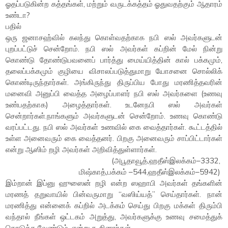
ஓதப்படுகின்ற கத்தங்கள், மற்றும் வருடக்கத்தம் ஓதுவதற்கும் ஆதாரம்
உண்டா?
பதில்
ஒரு ஜனாசஹ்வில் கலந்து கொள்வதற்காக நபி ஸல் அவர்களுடன்
புறப்பட்டுச் சென்றோம். நபி ஸல் அவர்கள் கப்றின் மேல் நின்று
கொண்டு தோண்டுபவனைப் பார்த்து மைய்யித்தின் கால் பக்கமும்,
தலைப்பக்கமும் குழியை விசாலப்படுத்துமாறு யோசனை சொல்லிக்
கொண்டிருந்தார்கள். அங்கிருந்து திருப்பிய போது மரணித்தவரின்
மனைவி அனுப்பி வைத்த அழைப்பாளர் நபி ஸல் அவர்களை (உணவு
உண்பதற்காக) அழைத்தார்கள். உடனேநபி ஸல் அவர்கள்
சென்றார்கள்.நாங்களும் அவர்களுடன் சென்றோம். உணவு கொண்டு
வரப்பட்டது. நபி ஸல் அவர்கள் உணவில் கை வைத்தார்கள். கூட்டத்தில்
உள்ள அனைவரும் கை வைத்தனர். பிறகு அனைவரும் சாப்பிட்டார்கள்
என்று ஆஸிம் றழி அவர்கள் அறிவித்துள்ளார்கள்.
(அபூதாவூத்,ஹதீஸ்இலக்கம்–3332,
மிஷ்காத்,பக்கம் –544,ஹதீஸ்இலக்கம்–5942)
இம்றான் இப்னு ஹுஸைன் றழி என்ற ஸஹாபி அவர்கள் தங்களின்
மரணத் தறுவாயில் பின்வருமாறு “வஸிய்யத்” செய்தார்கள். நான்
மரணித்து என்னைக் கப்றில் அடக்கம் செய்து பிறகு மக்கள் திரும்பி
வந்தால் நீங்கள் ஒட்டகம் அறுத்து, அவர்களுக்கு உணவு சமைத்துக்
கொடுக்க வேண்டும். என்று கூறினார்கள்.