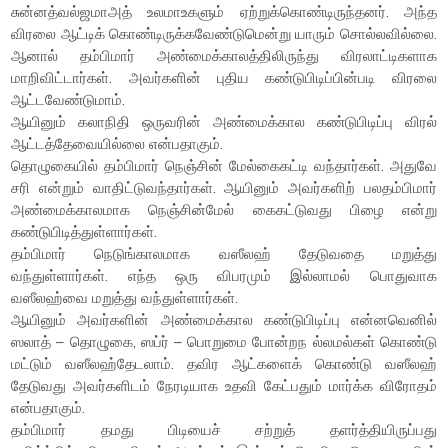
சுன்னத்வல்ஜமாஅத் உலமாஉகளும் ஏற்றுக்கொண்டிருந்தனர். அந்த
விரலை ஆட்டிக் கொண்டிருக்கவேண்டுமென்று யாரும் சொல்லவில்லை.
ஆனால் தம்பிமார் அண்மைக்காலத்திலிருந்து விரலாட்டிகளாக
மாறிவிட்டார்கள். அவர்களின் புதிய கண்டுபிடிப்பின்படி விரலை
ஆட்டவேண்டுமாம்.
ஆயினும் கலாநிதி ஒருவரின் அண்மைக்கால கண்டுபிடிப்பு விரல்
ஆட்டத்தேவையில்லை என்பதாகும்.
தொழுகையில் தம்பிமார் நெஞ்சின் மேல்கைகட்டி வந்தார்கள். அதுவே
சரி என்றும் வாதிட்டுவந்தார்கள். ஆயினும் அவர்களிற் பலதம்பிமார்
அண்மைக்காலமாக நெஞ்சின்மேல் கைகட்டுவது பிழை என்று
கண்டுபிடித்துள்ளார்கள்.
தம்பிமார் நெடுங்காலமாக வஸீலஹ் தேடுவதை மறுத்து
வந்துள்ளார்கள். எந்த ஒரு விபரமும் இல்லாமல் பொதுவாக
வஸீலஹ்வை மறுத்து வந்துள்ளார்கள்.
ஆயினும் அவர்களின் அண்மைக்கால கண்டுபிடிப்பு என்னவெனில்
ஸலாத் – தொழுகை, ஸப்ர் – பொறுமை போன்றந ல்லமல்கள் கொண்டு
மட்டும் வஸீலஹ்தேடலாம். தவிர ஆட்களைக் கொண்டு வஸீலஹ்
தேடுவது அவர்களிடம் நேரடியாக உதவி கேட்பதும் மார்க்க விரோதம்
என்பதாகும்.
தம்பிமார் தமது பிடியைச் சற்றுத் தளர்த்தியிருப்பது