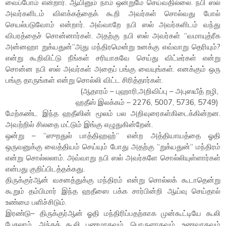
வைப்போம் என்றார். ஆயினும் நாம் ஒன்றுமே செய்வதில்லை. நபி ஸல்
அவர்களிடம் விளக்கத்தைக் கூறி அவர்கள் சொல்வது போல்
செயல்படுவோம் என்றார். அவ்வாறே நபி ஸல் அவர்களிடம் வந்து
விபரத்தைச் சொன்னார்கள். அதற்கு நபி ஸல் அவர்கள் “வமாயுத்ரீக
அன்னஹா றுக்யதுன்“அது மந்திரமென்று உனக்கு எவ்வாறு தெரியும்?
என்று கூறிவிட்டு நீங்கள் சரியாகவே செய்து விட்டீர்கள் என்று
சொன்ன நபி ஸல் அவர்கள் அதைப் பங்கு வையுங்கள். எனக்கும் ஒரு
பங்கு தாருங்கள் என்று சொல்லி விட்ட சிரித்தார்கள்.
(ஆதாரம் – புஹாரி,அறிவிப்பு – அபுஸயீத் றழி,
ஹதீஸ் இலக்கம் – 2276, 5007, 5736, 5749)
மேற்கண்ட இந்த ஹதீஸின் மூலம் பல அறிவுரைகள்கிடைக்கின்றன.
அவற்றில் சிலதை மட்டும் இங்கு எழுதுகின்றேன்.
ஒன்று – “ஸுறதுல் பாத்திஹஹ்“ என்ற அத்தியாயத்தை ஓதி
ஒருவனுக்கு வைத்தியம் செய்யும் போது அதற்கு “றுக்யதுன்“ மந்திரம்
என்று சொல்லலாம். அவ்வாறு நபி ஸல் அவர்களே சொல்லியுள்ளார்கள்
என்பது குறிப்பிடத்தக்கது.
திருக்குர்ஆன் வசனத்துக்கு மந்திரம் என்று சொல்லக் கூடாதென்று
கூறும் தம்பிமார் இந்த ஹதீஸை பக்க சார்பின்றி ஆய்வு செய்தால்
உண்மை பளிச்சிடும்.
இரண்டு– திருக்குர்ஆன் ஓதி மந்திரிப்பதற்காக முன்கூட்டியே கூலி
பேசலாம். அந்தக் கூலி பணமாகவும், பொருளாகவும், உணவாகவும்