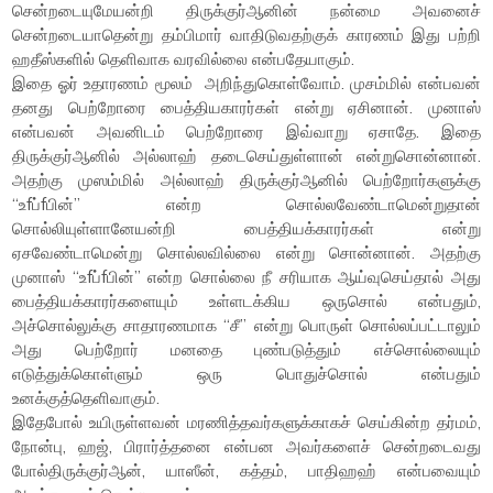
சென்றடையுமேயன்றி திருக்குர்ஆனின் நன்மை அவனைச்
சென்றடையாதென்று தம்பிமார் வாதிடுவதற்குக் காரணம் இது பற்றி
ஹதீஸ்களில் தெளிவாக வரவில்லை என்பதேயாகும்.
இதை ஓர் உதாரணம் மூலம் அறிந்துகொள்வோம். முசம்மில் என்பவன்
தனது பெற்றோரை பைத்தியகாரர்கள் என்று ஏசினான். முனாஸ்
என்பவன் அவனிடம் பெற்றோரை இவ்வாறு ஏசாதே. இதை
திருக்குர்ஆனில் அல்லாஹ் தடைசெய்துள்ளான் என்றுசொன்னான்.
அதற்கு முஸம்மில் அல்லாஹ் திருக்குர்ஆனில் பெற்றோர்களுக்கு
“உfப்fபின்” என்ற சொல்லவேண்டாமென்றுதான்
சொல்லியுள்ளானேயன்றி பைத்தியக்காரர்கள் என்று
ஏசவேண்டாமென்று சொல்லவில்லை என்று சொன்னான். அதற்கு
முனாஸ் “உfப்fபின்” என்ற சொல்லை நீ சரியாக ஆய்வுசெய்தால் அது
பைத்தியக்காரர்களையும் உள்ளடக்கிய ஒருசொல் என்பதும்,
அச்சொல்லுக்கு சாதாரணமாக “சீ” என்று பொருள் சொல்லப்பட்டாலும்
அது பெற்றோர் மனதை புண்படுத்தும் எச்சொல்லையும்
எடுத்துக்கொள்ளும் ஒரு பொதுச்சொல் என்பதும்
உனக்குத்தெளிவாகும்.
இதேபோல் உயிருள்ளவன் மரணித்தவர்களுக்காகச் செய்கின்ற தர்மம்,
நோன்பு, ஹஜ், பிரார்த்தனை என்பன அவர்களைச் சென்றடைவது
போல்திருக்குர்ஆன், யாஸீன், கத்தம், பாதிஹஹ் என்பவையும்