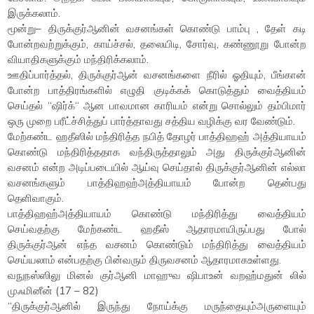
இருக்கலாம்.
மூன்று– திருக்குர்ஆனின் வசனங்கள் கொண்டு பாம்பு , தேள் கடி
போன்றவற்றுக்கும், காய்ச்சல், தலையிடி, சோர்வு, கண்ணூறு போன்ற
வியாதிகளுக்கும் மந்திரிக்கலாம்.
ஊதிப்பார்த்தல், திருக்குர்ஆன் வசனங்களை நீரில் ஓதியும், பீங்கான்
போன்ற பாத்திரங்களில் எழுதி குடிக்கக் கொடுத்தும் வைத்தியம்
செய்தல் “ஷிர்க்“ ஆன பாவமான காரியம் என்று சொல்லும் தம்பிமார்
ஒரு முறை பரீட்ச்சித்துப் பார்த்தாவது சத்திய வழிக்கு வர வேண்டும்.
மேற்கண்ட ஹதீஸில் மந்திரித்த நபித் தோழர் பாத்திஹஹ் அத்தியாயம்
கொண்டு மந்திரித்ததாக வந்திருத்தாலும் அது திருக்குர்ஆனின்
வசனம் என்ற அடிப்படையில் ஆய்வு செய்தால் திருக்குர்ஆனின் எல்லா
வசனங்களும் பாத்திஹஹ்அத்தியாயம் போன்ற தென்பது
தெளிவாகும்.
பாத்திஹஹ்அத்தியாயம் கொண்டு மந்திரித்து வைத்தியம்
செய்வதற்கு மேற்கண்ட ஹதீஸ் ஆதாரமாயிருப்பது போல்
திருக்குர்ஆன் எந்த வசனம் கொண்டும் மந்திரித்து வைத்தியம்
செய்யலாம் என்பதற்கு பின்வரும் திருவசனம் ஆதாரமாகஉள்ளது.
வநுநஸ்ஸிலு மினல் குர்ஆனி மாஹுவ ஷிபாஉன் வறஹ்மதுன் லில்
முஃமினீன் (17 – 82)
“திருக்குர்ஆனில் இருந்து நோய்க்கு மருந்தையும்அருளையும்