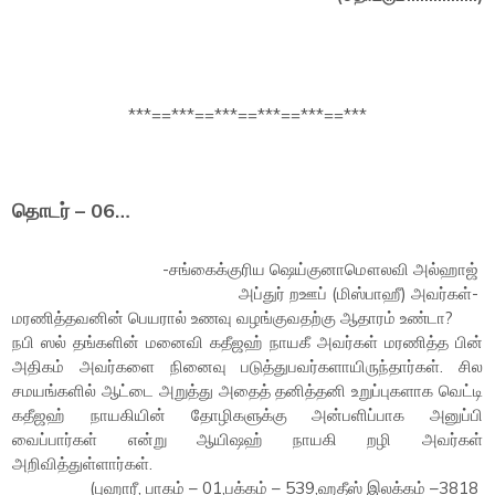
***==***==***==***==***==***
தொடர் – 06…
-சங்கைக்குரிய ஷெய்குனாமௌலவி அல்ஹாஜ்
அப்துர் றஊப் (மிஸ்பாஹீ) அவர்கள்-
மரணித்தவனின் பெயரால் உணவு வழங்குவதற்கு ஆதாரம் உண்டா?
நபி ஸல் தங்களின் மனைவி கதீஜஹ் நாயகீ அவர்கள் மரணித்த பின்
அதிகம் அவர்களை நினைவு படுத்துபவர்களாயிருந்தார்கள். சில
சமயங்களில் ஆட்டை அறுத்து அதைத் தனித்தனி உறுப்புகளாக வெட்டி
கதீஜஹ் நாயகியின் தோழிகளுக்கு அன்பளிப்பாக அனுப்பி
வைப்பார்கள் என்று ஆயிஷஹ் நாயகி றழி அவர்கள்
அறிவித்துள்ளார்கள்.
(புஹாரீ, பாகம் – 01,பக்கம் – 539,ஹதீஸ் இலக்கம் –3818