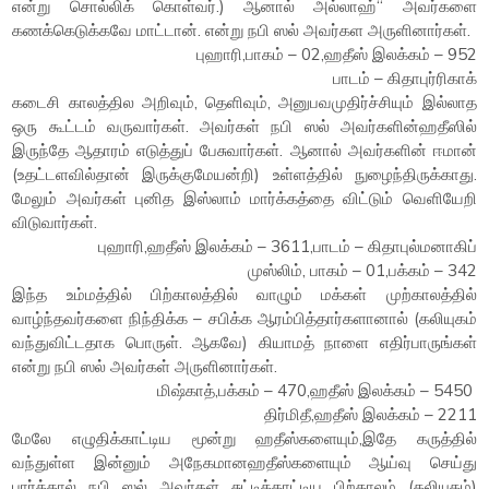
என்று சொல்லிக் கொள்வர்.) ஆனால் அல்லாஹ்“ அவர்களை
கணக்கெடுக்கவே மாட்டான். என்று நபி ஸல் அவர்கள அருளினார்கள்.
புஹாரி,பாகம் – 02,ஹதீஸ் இலக்கம் – 952
பாடம் – கிதாபுர்ரிகாக்
கடைசி காலத்தில அறிவும், தெளிவும், அனுபவமுதிர்ச்சியும் இல்லாத
ஒரு கூட்டம் வருவார்கள். அவர்கள் நபி ஸல் அவர்களின்ஹதீஸில்
இருந்தே ஆதாரம் எடுத்துப் பேசுவார்கள். ஆனால் அவர்களின் ஈமான்
(உதட்டளவில்தான் இருக்குமேயன்றி) உள்ளத்தில் நுழைந்திருக்காது.
மேலும் அவர்கள் புனித இஸ்லாம் மார்க்கத்தை விட்டும் வெளியேறி
விடுவார்கள்.
புஹாரி,ஹதீஸ் இலக்கம் – 3611,பாடம் – கிதாபுல்மனாகிப்
முஸ்லிம், பாகம் – 01,பக்கம் – 342
இந்த உம்மத்தில் பிற்காலத்தில் வாழும் மக்கள் முற்காலத்தில்
வாழ்ந்தவர்களை நிந்திக்க – சபிக்க ஆரம்பித்தார்களானால் (கலியுகம்
வந்துவிட்டதாக பொருள். ஆகவே) கியாமத் நாளை எதிர்பாருங்கள்
என்று நபி ஸல் அவர்கள் அருளினார்கள்.
மிஷ்காத்,பக்கம் – 470,ஹதீஸ் இலக்கம் – 5450
திர்மிதீ,ஹதீஸ் இலக்கம் – 2211
மேலே எழுதிக்காட்டிய மூன்று ஹதீஸ்களையும்,இதே கருத்தில்
வந்துள்ள இன்னும் அநேகமானஹதீஸ்களையும் ஆய்வு செய்து
பார்த்தால் நபி ஸல் அவர்கள் சுட்டிக்காட்டிய பிற்காலம் (கலியுகம்)