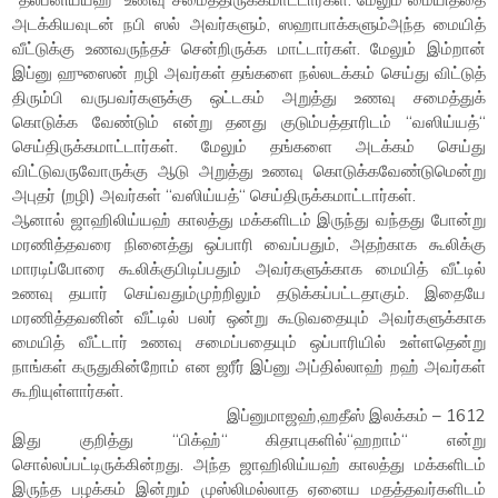
அடக்கியவுடன் நபி ஸல் அவர்களும், ஸஹாபாக்களும்அந்த மையித்
வீட்டுக்கு உணவருந்தச் சென்றிருக்க மாட்டார்கள். மேலும் இம்றான்
இப்னு ஹுஸைன் றழி அவர்கள் தங்களை நல்லடக்கம் செய்து விட்டுத்
திரும்பி வருபவர்களுக்கு ஒட்டகம் அறுத்து உணவு சமைத்துக்
கொடுக்க வேண்டும் என்று தனது குடும்பத்தாரிடம் “வஸிய்யத்“
செய்திருக்கமாட்டார்கள். மேலும் தங்களை அடக்கம் செய்து
விட்டுவருவோருக்கு ஆடு அறுத்து உணவு கொடுக்கவேண்டுமென்று
அபுதர் (றழி) அவர்கள் “வஸிய்யத்“ செய்திருக்கமாட்டார்கள்.
ஆனால் ஜாஹிலிய்யஹ் காலத்து மக்களிடம் இருந்து வந்தது போன்று
மரணித்தவரை நினைத்து ஒப்பாரி வைப்பதும், அதற்காக கூலிக்கு
மாரடிப்போரை கூலிக்குபிடிப்பதும் அவர்களுக்காக மையித் வீட்டில்
உணவு தயார் செய்வதும்முற்றிலும் தடுக்கப்பட்டதாகும். இதையே
மரணித்தவனின் வீட்டில் பலர் ஒன்று கூடுவதையும் அவர்களுக்காக
மையித் வீட்டார் உணவு சமைப்பதையும் ஒப்பாரியில் உள்ளதென்று
நாங்கள் கருதுகின்றோம் என ஜரீர் இப்னு அப்தில்லாஹ் றஹ் அவர்கள்
கூறியுள்ளார்கள்.
இப்னுமாஜஹ்,ஹதீஸ் இலக்கம் – 1612
இது குறித்து “பிக்ஹ்“ கிதாபுகளில்“ஹறாம்“ என்று
சொல்லப்பட்டிருக்கின்றது. அந்த ஜாஹிலிய்யஹ் காலத்து மக்களிடம்
இருந்த பழக்கம் இன்றும் முஸ்லிமல்லாத ஏனைய மதத்தவர்களிடம்