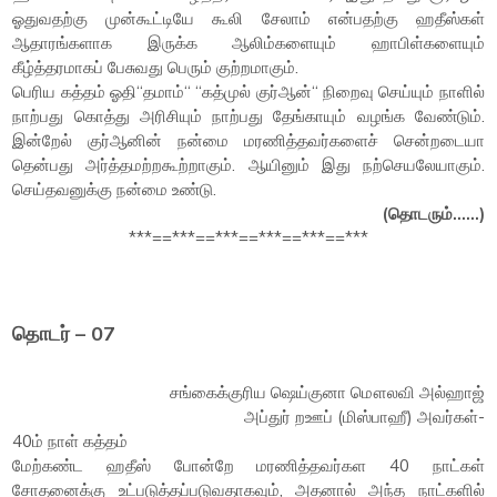
ஓதுவதற்கு முன்கூட்டியே கூலி சேலாம் என்பதற்கு ஹதீஸ்கள்
ஆதாரங்களாக இருக்க ஆலிம்களையும் ஹாபிள்களையும்
கீழ்த்தரமாகப் பேசுவது பெரும் குற்றமாகும்.
பெரிய கத்தம் ஓதி“தமாம்“ “கத்முல் குர்ஆன்“ நிறைவு செய்யும் நாளில்
நாற்பது கொத்து அரிசியும் நாற்பது தேங்காயும் வழங்க வேண்டும்.
இன்றேல் குர்ஆனின் நன்மை மரணித்தவர்களைச் சென்றடையா
தென்பது அர்த்தமற்றகூற்றாகும். ஆயினும் இது நற்செயலேயாகும்.
செய்தவனுக்கு நன்மை உண்டு.
(தொடரும்……)
***==***==***==***==***==***
தொடர் – 07
சங்கைக்குரிய ஷெய்குனா மௌலவி அல்ஹாஜ்
அப்துர் றஊப் (மிஸ்பாஹீ) அவர்கள்-
40ம் நாள் கத்தம்
மேற்கண்ட ஹதீஸ் போன்றே மரணித்தவர்கள 40 நாட்கள்
சோதனைக்கு உட்படுத்தப்படுவதாகவும், அதனால் அந்த நாட்களில்