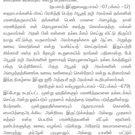
(தபகாத் இப்னுஸஃது,பாகம் –07,பக்கம் –12)
ஸஹாபாக்களில் மிகப் பிரசித்தி பெற்ற அபூதர் றழி அவர்கள் தங்களின்
மரணத்தருவாயில் தங்களின் பெண் மகளை அழைத்து, நான்
மரணித்தால் என் தொழுகையில் கலந்து கொள்வதற்கு மக்கள்
வருவார்கள். அதன் பின் என்னை நல்லடக்கம் செய்து விட்டு திரும்பி
நமது வீட்டுக்கு வருவார்கள். அவர்களுக்காக ஓர் ஆட்டை அறுத்து
உணவு கொடுங்கள் என்று “வஸிய்யத்” செய்தார்கள். இதுப்பற்றி
கில்காலீ என்ற நபி தோழர் கூறுகையில் நாங்கள் பதினான்கு பேர்
அபூதர் றழி அவர்களின் ஜனாசஹ் தொழுகையிலும், நல்லடக்கத்திலும்
பங்கு பெற்றினோம். பிறகு அபூதர் றழி அவர்களின் மகன்
அழைத்தற்கிணங்க உணவு உண்ணவும் சென்றோம் என்று கூறினார்கள்.
இந்த நிகழ்வை இப்னு ஜரீர் அத்தபரீ றழி அவர்கள் கூறியுள்ளார்கள்.
(தாரிகுல் உமம் வல்முலூக்,பாகம் –02,பக்கம் –679)
இப்போது கூறப்பட்ட மூன்று ஹதீஸ்களும் மரணித்தவனை நல்லடக்கம்
செய்த அன்று ஓதப்படும் முதலாம் கத்தத்தை தெளிவு படுத்துகின்றது.
மேற்கண்ட மூன்றுஹதீஸ்களையும் ஆதாரமாகக் கொண்டே
மையித்தைஅடக்கிய அன்றிரவு இருட்டுக்கத்தம் அல்லது முதலாம்
கத்தம் என்ற பெயரில் மரணித்தவனின் வீட்டில் உறவினர்,
நண்பர்களுக்கு உணவு வழங்கப் படுகிறது. அதோடு உலமாஉகளையும்
அழைத்து குர்ஆன் முழுவதும், அல்லது யாஸீன் மட்டும்