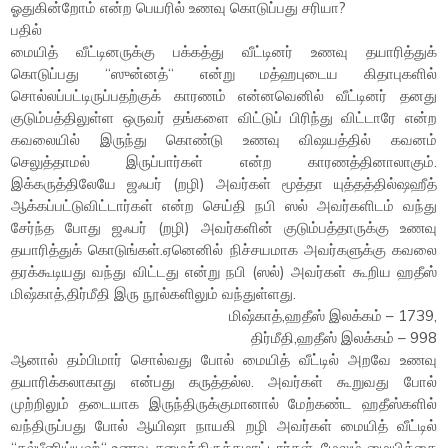
ஓதுகின்றோம் என்ற பெயரில் உணவு கொடுப்பது சரியா?
பதில்
மையித் வீட்டினருக்கு பக்கத்து வீட்டினர் உணவு தயாரித்துக்
கொடுப்பது “ஸுன்னத்“ என்று மத்ஹபுடைய கிதாபுகளில்
சொல்லப்பட்டிருப்பதற்குக் காரணம் என்னவெனில் வீட்டினர் தனது
குடும்பத்திலுள்ள ஒருவர் தங்களை விட்டுப் பிரிந்து விட்டாரே என்ற
கவலையில் இருந்து கொண்டு உணவு விஷயத்தில் கவனம்
செலுத்தாமல் இருப்பார்கள் என்ற காரணத்தினாலாகும்.
இக்கருத்திலேயே ஜஃபர் (றழி) அவர்கள் மூத்தா யுத்தத்தில்ஷஹீத்
ஆக்கப்பட்டுவிட்டார்கள் என்ற செய்தி நபி ஸல் அவர்களிடம் வந்து
சேர்ந்த போது ஜஃபர் (றழி) அவர்களின் குடும்பத்தாருக்கு உணவு
தயாரித்துக் கொடுங்கள்.ஏனெனில் நிச்சயமாக அவர்களுக்கு கவலை
தரக்கூடியது வந்து விட்டது என்று நபி (ஸல்) அவர்கள் கூறிய ஹதீஸ்
மிஷ்காத்,திர்மீதி இரு நூல்களிலும் வந்துள்ளது.
மிஷ்காத்,ஹதீஸ் இலக்கம் – 1739,
திர்மீதி,ஹதீஸ் இலக்கம் – 998
ஆனால் தம்பிமார் சொல்வது போல் மையித் வீட்டில் அறவே உணவு
தயாரிக்கலாகாது என்பது கருத்தல்ல. அவர்கள் கூறுவது போல்
முற்றிலும் தடையாக இருந்திருக்குமானால் மேற்கண்ட ஹதீஸ்களில்
வந்திருப்பது போல் ஆயிஷா நாயகி றழி அவர்கள் மையித் வீட்டில்
“தல்பீனிய்யஹ்“ உணவு சமைத்திருக்கமாட்டார்கள். மேலும் மையித்தை