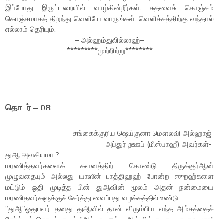
இப்போது இருட்டறையில் வாழ்கின்றீர்கள். கதவைக் கொஞ்சம்
கொஞ்சமாகத் திறந்து வெளியே வாருங்கள். வெளிச்சத்திற்கு வந்தால்
எல்லாம் தெரியும்.
– அல்ஹம்துலில்லாஹ்–
*********முற்றிற்று********
தொடர் – 08
சங்கைக்குரிய ஷெய்குனா மௌலவி அல்ஹாஜ்
அப்துர் றஊப் (மிஸ்பாஹீ) அவர்கள்-
துஆ அவசியமா ?
மரணித்தவர்களைக் கவனத்திற் கொண்டு திருக்குர்ஆன்
முழுவதையும் அல்லது யாஸீன் பாத்திஹஹ் போன்ற ஸுறஹ்களை
மட்டும் ஓதி முடித்த பின் துஆவின் மூலம் அதன் நன்மையை
மரணிதவர்களுக்குச் சேர்த்து வைப்பது வழக்கத்தில் உண்டு.
“துஆ“ஓதுபவர் தனது துஆவில் தான் விரும்பிய எந்த அம்சத்தைச்