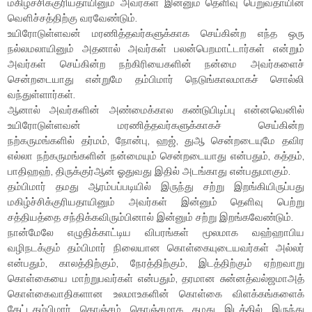
மகிழ்ச்சிக்குரியதாயினும் அவர்கள் இன்னும் தெளிவு பெறுவதாயின்
வெளிச்சத்திற்கு வரவேண்டும்.
உயிரோடுள்ளவன் மரணித்தவர்களுக்காக செய்கின்ற எந்த ஒரு
நல்லமலாயினும் அதனால் அவர்கள் பலன்பெறமாட்டார்கள் என்றும்
அவர்கள் செய்கின்ற நற்கிரியைகளின் நன்மை அவர்களைச்
சென்றடையாது என்றுமே தம்பிமார் நெடுங்காலமாகச் சொல்லி
வந்துள்ளார்கள்.
ஆனால் அவர்களின் அண்மைக்கால கண்டுபிடிப்பு என்னவெனில்
உயிரோடுள்ளவன் மரணித்தவர்களுக்காகச் செய்கின்ற
நற்கருமங்களில் தர்மம், நோன்பு, ஹஜ், துஆ சென்றடையுமே தவிர
எல்லா நற்கருமங்களின் நன்மையும் சென்றடையாது என்பதும், கத்தம்,
பாதிஹஹ், திருக்குர்ஆன் ஓதுவது இதில் அடங்காது என்பதுமாகும்.
தம்பிமார் தமது ஆரம்பப்படியில் இருந்து சற்று இறங்கியிருப்பது
மகிழ்ச்சிக்குரியதாயினும் அவர்கள் இன்னும் தெளிவு பெற்று
சத்தியத்தை சந்திக்கவிரும்பினால் இன்னும் சற்று இறங்கவேண்டும்.
நான்மேலே எழுதிக்காட்டிய விபரங்கள் மூலமாக வஹ்ஹாபிய
வழிநடக்கும் தம்பிமார் நிலையான கொள்கையுடையவர்கள் அல்லர்
என்பதும், காலத்திற்கும், நேரத்திற்கும், இடத்திற்கும் ஏற்றவாறு
கொள்கையை மாற்றுபவர்கள் என்பதும், தரமான சுன்னத்வல்ஜமாஅத்
கொள்கைவாதிகளான உலமாஉகளின் கொள்கை விளக்கங்களைக்
கேட்டதம்பிமார் கொஞ்சம் கொஞ்சமாக தமது இடத்தில் இருந்து