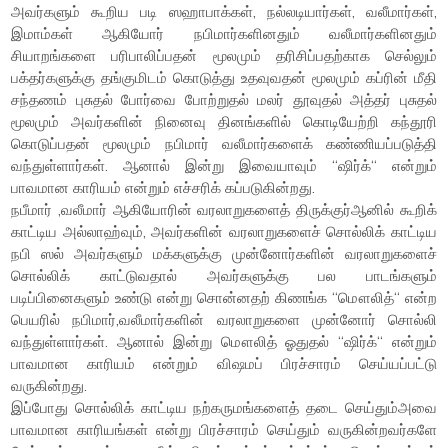
அவர்களும் கூறிய படி ஸஹாபாக்கள், நல்லடியார்கள், வலீமார்கள்,
இமாம்கள் ஆகியோர் நபிமார்களினதும் வலீமார்களினதும்
சியாறங்களை பரிபாலிப்பதன் மூலமும் தரிசிப்பதற்காக செல்லும்
பக்தர்களுக்கு தங்குமிடம் கொடுத்து உதவுவதன் மூலமும் கப்ரின் மீதி
சந்தணம் புசுதல் போர்வை போற்றுதல் மலர் தூவுதல் அத்தர் புசுதல்
மூலமும் அவர்களின் நினைவு தினங்களில் கொடியேற்றி கந்தூரி
கொடுப்பதன் மூலமும் நபிமார் வலீமார்களைக் கண்ணியப்படுத்தி
வந்துள்ளார்கள். ஆனால் இன்று இவையாவும் “ஷிர்க்“ என்றும்
பாவமான காரியம் என்றும் எச்சரிக் கப்படுகின்றது.
நபீமார் ,வலீமார் ஆகியோரின் வரலாறுகளைத் திருக்குர்ஆனில் கூறிக்
காட்டிய அல்லாஹ்வும், அவர்களின் வரலாறுகளைச் சொல்லிக் காட்டிய
நபி ஸல் அவர்களும் மக்களுக்கு முன்னோர்களின் வரலாறுகளைச்
சொல்லிக் காட்டுவதால் அவர்களுக்கு பல பாடங்களும்
படிப்பினைகளும் உண்டு என்று சொன்னதற் கிணங்க “மௌலித்“ என்ற
பெயரில் நபிமார்,வலீமார்களின் வரலாறுகளை முன்னோர் சொல்லி
வந்துள்ளார்கள். ஆனால் இன்று மௌலித் ஓதுதல் “ஷிர்க்“ என்றும்
பாவமான காரியம் என்றும் விஷமப் பிரச்சாரம் செய்யப்பட்டு
வருகின்றது.
இப்போது சொல்லிக் காட்டிய நற்கருமங்களைத் தடை செய்தும்அவை
பாவமான காரியங்கள் என்று பிரச்சாரம் செய்தும் வருகின்றவர்களே