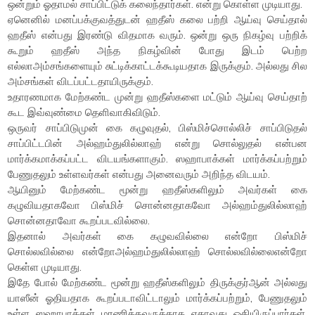
ஒன்றும் ஓதாமல் சாப்பிட்டுக் கலைந்தார்கள். என்று கொள்ள முடியாது.
ஏனெனில் மனப்பக்குவத்துடன் ஹதீஸ் கலை பற்றி ஆய்வு செய்தால்
ஹதீஸ் என்பது இரண்டு விதமாக வரும். ஒன்று ஒரு நிகழ்வு பற்றிக்
கூறும் ஹதீஸ் அந்த நிகழ்வின் போது இடம் பெற்ற
எல்லாஅம்சங்களையும் சுட்டிக்காட்டக்கூடியதாக இருக்கும். அல்லது சில
அம்சங்கள் விடப்பட்டதாயிருக்கும்.
உதாரணமாக மேற்கண்ட முன்று ஹதீஸ்களை மட்டும் ஆய்வு செய்தாற்
கூட இவ்வுண்மை தெளிவாகிவிடும்.
ஒருவர் சாப்பிடுமுன் கை கழுவுதல், பிஸ்மிச்சொல்லிச் சாப்பிடுதல்
சாப்பிட்டபின் அல்ஹம்துலில்லாஹ் என்று சொல்லுதல் என்பன
மார்க்கமாக்கப்பட்ட விடயங்களாகும். ஸஹாபாக்கள் மார்க்கப்பற்றும்
பேணுதலும் உள்ளவர்கள் என்பது அனைவரும் அறிந்த விடயம்.
ஆயினும் மேற்கண்ட மூன்று ஹதீஸ்களிலும் அவர்கள் கை
கழுவியதாகவோ பிஸ்மிச் சொன்னதாகவோ அல்ஹம்துலில்லாஹ்
சொன்னதாவோ கூறப்படவில்லை.
இதனால் அவர்கள் கை கழுவவில்லை என்றோ பிஸ்மிச்
சொல்லவில்லை என்றோஅல்ஹம்துலில்லாஹ் சொல்லவில்லைஎன்றோ
கெள்ள முடியாது.
இதே போல் மேற்கண்ட மூன்று ஹதீஸ்களிலும் திருக்குர்ஆன் அல்லது
யாஸீன் ஓதியதாக கூறப்படாவிட்டாலும் மார்க்கப்பற்றும், பேணுதலும்
உள்ள ஸஹாபாக்கள் மரணித்தவருக்காக ஏதாவது ஓதியிருப்பார்கள்.