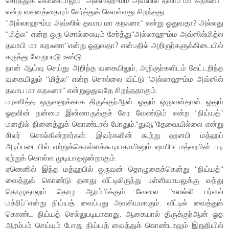
சேர்த்துக் கொண்டாலும் “அல்லாஹும்ம அவ்ஸில் தவாப மா கறஃனா“
என்ற வசனத்தையும் சேர்த்துக் கொள்வது சிறந்தது.
“அல்லாஹும்ம அவ்ஸில் தவாப மா கறஃனா“ என்று ஓதுவதா? அல்லது
“மித்ல“ என்ற ஒரு சொல்லையும் சேர்த்து“அல்லாஹும்ம அவ்ஸில்மித்ல
தவாபி மா கறஃனா“என்று ஓதுவதா? என்பதில் அறிஞர்களுக்கிடையில்
கருத்து வேறுபாடு உண்டு.
நான் ஆய்வு செய்து அறிந்த வகையிலும், அறிஞர்களிடம் கேட்டறிந்த
வகையிலும் “மித்ல“ என்ற சொல்லை விட்டு “அல்லாஹும்ம அவ்ஸில்
தவாப மா கறஃனா“ என்றுஓதுவதே சிறந்ததாகும்.
மரணித்த ஒருவனுக்காக திருக்குர்ஆன் ஓதும் ஒருவன்தான் ஓதும்
ஓதலின் நன்மை இன்னாருக்குச் சேர வேண்டும் என்ற “நிய்யத்“
மனதில் நினைத்துக் கொண்டால் போதும்.“துஆ“தேவையில்லை என்று
சிலர் சொல்கின்றார்கள். இவர்களின் கூற்று ஹனபி மத்ஹப்
அடிப்படையில் ஏற்றுக்கொள்ளக்கூடியதாயினும் ஷாபிஈ மத்ஹபின் படி
ஏற்றுக் கொள்ள முடியாதஒன்றாகும்.
ஏனெனில் இந்த மத்ஹபில் ஒருவன் தொழுகைக்கென்று “நிய்யத்“
வைத்துக் கொண்டு தனது வீட்டிலிருந்து பள்ளிவாயலுக்கு வந்து
தொழுதாலும் தொழ ஆரம்பிக்கும் வேளை “உஸல்லி பர்ளல்
மக்ரிப்“என்று நிய்யத் வைப்பது அவசியமாகும். வீட்டில் வைத்துக்
கொண்ட நிய்யத் செல்லுபடியாகாது. ஆகையால் திருக்குர்ஆன் ஓத
ஆரம்பம் செய்யும் போது நிய்யத் வைத்துக் கொண்டாலும் இறுதியில்