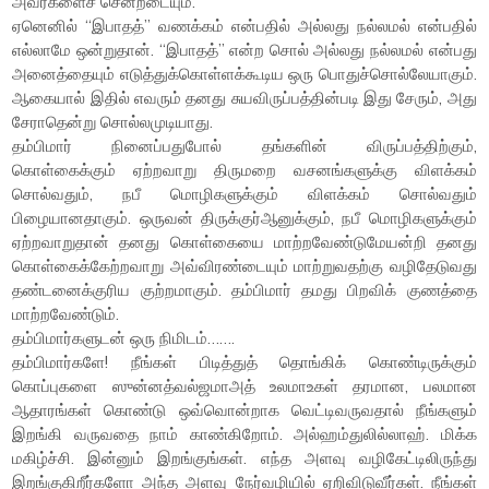
அவர்களைச் சென்றடையும்.
ஏனெனில் “இபாதத்” வணக்கம் என்பதில் அல்லது நல்லமல் என்பதில்
எல்லாமே ஒன்றுதான். “இபாதத்” என்ற சொல் அல்லது நல்லமல் என்பது
அனைத்தையும் எடுத்துக்கொள்ளக்கூடிய ஒரு பொதுச்சொல்லேயாகும்.
ஆகையால் இதில் எவரும் தனது சுயவிருப்பத்தின்படி இது சேரும், அது
சேராதென்று சொல்லமுடியாது.
தம்பிமார் நினைப்பதுபோல் தங்களின் விருப்பத்திற்கும்,
கொள்கைக்கும் ஏற்றவாறு திருமறை வசனங்களுக்கு விளக்கம்
சொல்வதும், நபீ மொழிகளுக்கும் விளக்கம் சொல்வதும்
பிழையானதாகும். ஒருவன் திருக்குர்ஆனுக்கும், நபீ மொழிகளுக்கும்
ஏற்றவாறுதான் தனது கொள்கையை மாற்றவேண்டுமேயன்றி தனது
கொள்கைக்கேற்றவாறு அவ்விரண்டையும் மாற்றுவதற்கு வழிதேடுவது
தண்டனைக்குரிய குற்றமாகும். தம்பிமார் தமது பிறவிக் குணத்தை
மாற்றவேண்டும்.
தம்பிமார்களுடன் ஒரு நிமிடம்…….
தம்பிமார்களே! நீங்கள் பிடித்துத் தொங்கிக் கொண்டிருக்கும்
கொப்புகளை ஸுன்னத்வல்ஜமாஅத் உலமாஉகள் தரமான, பலமான
ஆதாரங்கள் கொண்டு ஒவ்வொன்றாக வெட்டிவருவதால் நீங்களும்
இறங்கி வருவதை நாம் காண்கிறோம். அல்ஹம்துலில்லாஹ். மிக்க
மகிழ்ச்சி. இன்னும் இறங்குங்கள். எந்த அளவு வழிகேட்டிலிருந்து
இறங்குகிறீர்களோ அந்த அளவு நேர்வழியில் ஏறிவிடுவீர்கள். நீங்கள்