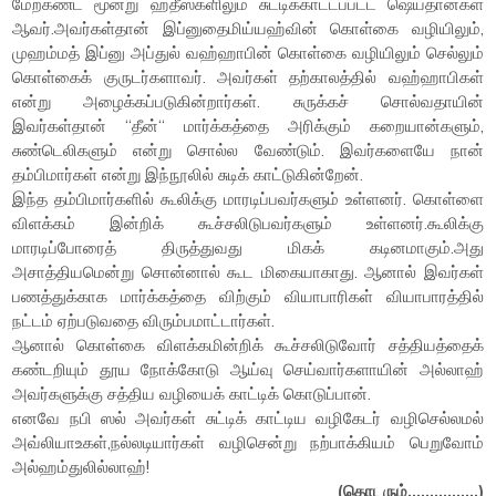
மேற்கண்ட மூன்று ஹதீஸ்களிலும் சுட்டிக்காட்டப்பட்ட ஷெய்தான்கள்
ஆவர்.அவர்கள்தான் இப்னுதைமிய்யஹ்வின் கொள்கை வழியிலும்,
முஹம்மத் இப்னு அப்துல் வஹ்ஹாபின் கொள்கை வழியிலும் செல்லும்
கொள்கைக் குருடர்களாவர். அவர்கள் தற்காலத்தில் வஹ்ஹாபிகள்
என்று அழைக்கப்படுகின்றார்கள். சுருக்கச் சொல்வதாயின்
இவர்கள்தான் “தீன்“ மார்க்கத்தை அரிக்கும் கறையான்களும்,
சுண்டெலிகளும் என்று சொல்ல வேண்டும். இவர்களையே நான்
தம்பிமார்கள் என்று இந்நூலில் சுடிக் காட்டுகின்றேன்.
இந்த தம்பிமார்களில் கூலிக்கு மாரடிப்பவர்களும் உள்ளனர். கொள்ளை
விளக்கம் இன்றிக் கூச்சலிடுபவர்களும் உள்ளனர்.கூலிக்கு
மாரடிப்போரைத் திருத்துவது மிகக் கடினமாகும்.அது
அசாத்தியமென்று சொன்னால் கூட மிகையாகாது. ஆனால் இவர்கள்
பணத்துக்காக மார்க்கத்தை விற்கும் வியாபாரிகள் வியாபாரத்தில்
நட்டம் ஏற்படுவதை விரும்பமாட்டார்கள்.
ஆனால் கொள்கை விளக்கமின்றிக் கூச்சலிடுவோர் சத்தியத்தைக்
கண்டறியும் தூய நோக்கோடு ஆய்வு செய்வார்களாயின் அல்லாஹ்
அவர்களுக்கு சத்திய வழியைக் காட்டிக் கொடுப்பான்.
எனவே நபி ஸல் அவர்கள் சுட்டிக் காட்டிய வழிகேடர் வழிசெல்லமல்
அவ்லியாஉகள்,நல்லடியார்கள் வழிசென்று நற்பாக்கியம் பெறுவோம்
அல்ஹம்துலில்லாஹ்!
(தொடரும்…………….)