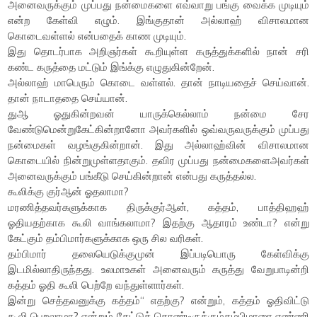
அனைவருக்கும் முப்பது நன்மைகளை எவ்வாறு பங்கு வைக்க முடியும்
என்ற கேள்வி எழும். இங்குதான் அல்லாஹ் விசாலமான
கொடைவள்ளல் என்பதைக் காண முடியும்.
இது தொடர்பாக அறிஞர்கள் கூறியுள்ள கருத்துக்களில் நான் சரி
கண்ட கருத்தை மட்டும் இங்க்கு எழுதுகின்றேன்.
அல்லாஹ் மாபெரும் கொடை வள்ளல். தான் நாடியதைச் செய்வான்.
தான் நாடாததை செய்யான்.
துஆ ஓதுகின்றவன் யாருக்கெல்லாம் நன்மை சேர
வேண்டுமென்றுகேட்கின்றானோ அவர்களில் ஒவ்வருவருக்கும் முப்பது
நன்மைகள் வழங்குகின்றான். இது அல்லாஹ்வின் விசாலமான
கொடையில் நின்றுமுள்ளதாகும். தவிர முப்பது நன்மைகளைஅவர்கள்
அனைவருக்கும் பங்கீடு செய்கின்றான் என்பது கருத்தல்ல.
கூலிக்கு குர்ஆன் ஓதலாமா?
மரணித்தவர்களுக்காக திருக்குர்ஆன், கத்தம், பாத்திஹஹ்
ஓதியதற்காக கூலி வாங்கலாமா? இதற்கு ஆதாரம் உண்டா? என்று
கேட்கும் தம்பிமார்களுக்காக ஒரு சில வரிகள்.
தம்பிமார் தலையெடுக்குமுன் இப்படியொரு கேள்விக்கு
இடமில்லாதிருந்தது. உலமாஉகள் அனைவரும் கருத்து வேறுபாடின்றி
கத்தம் ஓதி கூலி பெற்றே வந்துள்ளார்கள்.
இன்று செத்தவனுக்கு கத்தம்“ எதற்கு? என்றும், கத்தம் ஓதிவிட்டு
கூலி பெறலாமா? என்றும் கேட்டுக் கொண்டிருக்கும்தம்பிமாரை எண்ணி