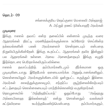
தொடர்- 09
சங்கைக்குரிய ஷெய்குனா மௌலவி அல்ஹாஜ்
A. அப்துர் றஊப் (மிஸ்பாஹீ) அவர்கள்
முடிவுரை
இங்கு ஈஸால் தவாப் என்ற தலைப்பில் என்னால் முடிந்த வரை
ஆதாரங்கள் திரட்டி மரணித்தவர்களுக்காக உயிரோடு செய்கின்ற
நல்லமல்களின் பலன் அவர்களைச் சென்றடையும் என்பதை
நிறுவியிருக்கின்றேன். இங்கு கூறப்பட்ட ஆதாரங்கள் தவிர இன்னும்
பல ஆதாரங்கள் உள்ளன. அவை அனைத்தையும் இங்கு எழுதி
இத்தொடரை பெரிதாக்கவிரும்பவில்லை.
ஈஸால் தவாப்பற்றித் தம்பிமார்களிடமும் தீர்க்கமான ஒரு
முடிவுகிடையாது. இதேபோல் ஏனையமார்க்க அனுஷ்டானங்களிலும்,
கொள்கையிலும் அவர்களுக்கிடையில் ஒன்றுபட்ட கருத்தும் இல்லை.
அவர்கள் காலத்துக்குகாலமும், சந்தர்ப்ப சூழ்நிலைக்கேற்பவும்
சட்டத்தையும் கொள்கையையும் மாற்றிக்கொண்டு வருகிறார்கள்.
தொழுகையில் “அத்திஹிய்யாத்” ஓதும்போது “அஷ்ஹது
அல்லாயிலாஹ இல்லல்லாஹ்” என்று சொன்னதும் வலக்கரச்
சுட்டுவிரலை உயர்த்தவேண்டுமென்பதை தம்பிமார்களும்,