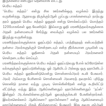
இருக்கலாம் என்பதும் தெளிவாகி விட்டது.
பெரிய கத்தம்
“பெரிய கத்தம்“ என்று சில ஊர்களில்ஒரு வழக்கம் இருந்து
வருகின்றது. ஆதாவது திருக்குர்ஆன் முப்பது பாகங்களையும் நாற்பது
தரம் ஓதுதல் பெரிய கத்தம் ஓதுதல் என்று சொல்லப்படும். மொத்தம்
1200பாகங்கள் ஓத வேண்டும். இவ்வாறு ஓதி மரணித்தவர்களுக்காக
அதன் நன்மையைச் சேர்த்து வைக்கும் வழக்கம் பல ஊர்களில்
இருந்து வருகின்றது.
மரணித்தவர்களுக்காக ஓதப்படும் கத்தம், பாத்திஹஹ் என்பவற்றின்
நன்மை அவர்களுக்குச் சென்றடையும் என்ற தீர்க்கமான முடிவின் படி
பெரிய கத்தம் ஓதினால் அதன் நன்மையும் அவர்களைச்
சென்றடையவே செய்யும்.
மரணித்தவர்களுக்காக பெரிய கத்தம் ஓதப்படுவது போல் உயிரோடுள்ள
வர்களுக்கும் ஓதப்படுகின்றது. ஓர் ஆலிமிடம் அல்லது ஒரு ஹாபிளிடம்
பெரிய கத்தம் ஓதவேன்டுமென்று சொன்னால்அவர் கூலி பேசுவார்.
அவர் அவ்வாறு பேசினால் சொன்னவன் அவரைத் தவறாக்ப் புரிந்து
கொண்டு நாளை வந்து முடிவு சொல்கின்றேன் என்று கூறிவிட்டு
வீட்டுக்கு வந்து இந்த ஆலிம்களினதும் ஹாபிள்களினதும் “நப்ஸ்“
இன்னும் அடங்கவில்லை.குர்ஆன் ஓவதற்குக்கூலி பேசுகின்றார்கள்.
இவர்களெல்லாம் ஆலிம்களா? ஹாபிள்களா? என்று ஆலிம்களையும்
ஹாபிள்களையும் மிகக் கீழ்த்தரமாகப் பேசுவார். இது தவறு குர்ஆன்