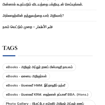
பின்னால் கூறப்படும் விடயத்தை பக்தியுடன் செய்யுங்கள்.
அல்லாஹ்வின் தத்துவத்தை யார் அறிவார்?
நகம் வெட்டும் முறை – قلم الأظفار
Tags
eBooks - அறிஞர் அப்துர் றஊப் மிஸ்பாஹீ நாயகம்
eBooks - ஏனைய அறிஞர்கள்
eBooks - மௌலவீ HMM. இப்றாஹீம் நத்வீ
eBooks - மௌலவீ KRM. ஸஹ்லான் றப்பானீ BBA. (Hons.)
Photo Gallery - (போட்டோ கலெரி) அறிஞர் அப்துர் றஊப்