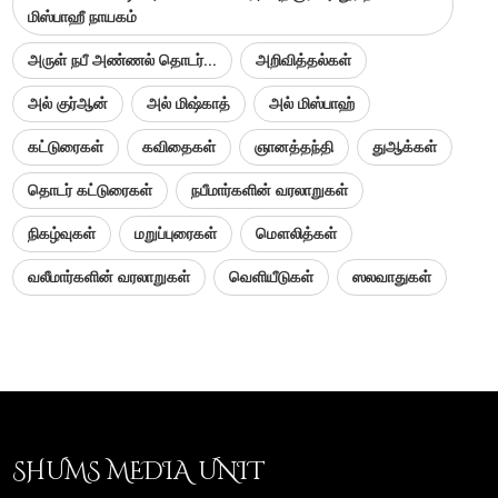
மிஸ்பாஹீ நாயகம்
அருள் நபீ அண்ணல் தொடர்...
அறிவித்தல்கள்
அல் குர்ஆன்
அல் மிஷ்காத்
அல் மிஸ்பாஹ்
கட்டுரைகள்
கவிதைகள்
ஞானத்தந்தி
துஆக்கள்
தொடர் கட்டுரைகள்
நபீமார்களின் வரலாறுகள்
நிகழ்வுகள்
மறுப்புரைகள்
மௌலித்கள்
வலீமார்களின் வரலாறுகள்
வெளியீடுகள்
ஸலவாதுகள்
SHUMS MEDIA UNIT