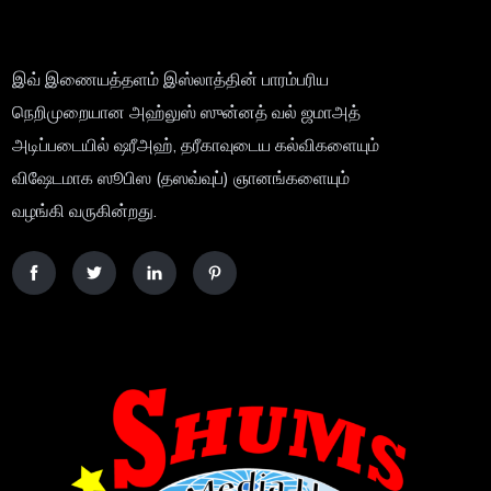
இவ் இணையத்தளம் இஸ்லாத்தின் பாரம்பரிய
நெறிமுறையான அஹ்லுஸ் ஸுன்னத் வல் ஜமாஅத்
அடிப்படையில் ஷரீஅஹ், தரீகாவுடைய கல்விகளையும்
விஷேடமாக ஸூபிஸ (தஸவ்வுப்) ஞானங்களையும்
வழங்கி வருகின்றது.