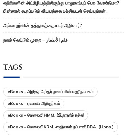
எதிரிகளின் அட்டூழியத்திலிருந்து பாதுகாப்புப் பெற வேண்டுமா?
பின்னால் கூறப்படும் விடயத்தை பக்தியுடன் செய்யுங்கள்.
அல்லாஹ்வின் தத்துவத்தை யார் அறிவார்?
நகம் வெட்டும் முறை – قلم الأظفار
Tags
eBooks - அறிஞர் அப்துர் றஊப் மிஸ்பாஹீ நாயகம்
eBooks - ஏனைய அறிஞர்கள்
eBooks - மௌலவீ HMM. இப்றாஹீம் நத்வீ
eBooks - மௌலவீ KRM. ஸஹ்லான் றப்பானீ BBA. (Hons.)