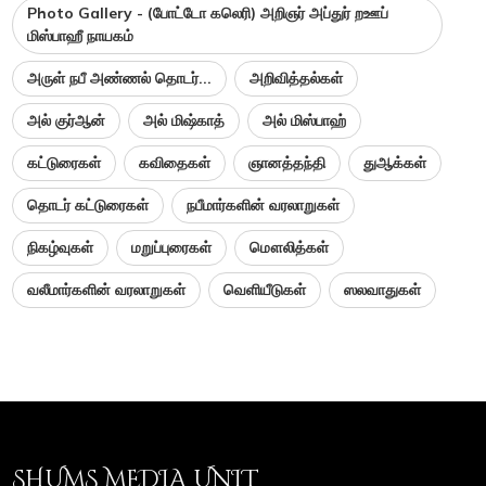
Photo Gallery - (போட்டோ கலெரி) அறிஞர் அப்துர் றஊப்
மிஸ்பாஹீ நாயகம்
அருள் நபீ அண்ணல் தொடர்...
அறிவித்தல்கள்
அல் குர்ஆன்
அல் மிஷ்காத்
அல் மிஸ்பாஹ்
கட்டுரைகள்
கவிதைகள்
ஞானத்தந்தி
துஆக்கள்
தொடர் கட்டுரைகள்
நபீமார்களின் வரலாறுகள்
நிகழ்வுகள்
மறுப்புரைகள்
மௌலித்கள்
வலீமார்களின் வரலாறுகள்
வெளியீடுகள்
ஸலவாதுகள்
SHUMS MEDIA UNIT