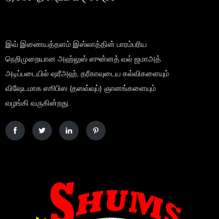
இவ் இணையத்தளம் இஸ்லாத்தின் பாரம்பரிய
நெறிமுறையான அஹ்லுஸ் ஸுன்னத் வல் ஜமாஅத்
அடிப்படையில் ஷரீஅஹ், தரீகாவுடைய கல்விகளையும்
விஷேடமாக ஸூபிஸ (தஸவ்வுப்) ஞானங்களையும்
வழங்கி வருகின்றது.