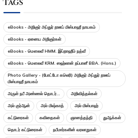
Tags
eBooks - அறிஞர் அப்துர் றஊப் மிஸ்பாஹீ நாயகம்
eBooks - ஏனைய அறிஞர்கள்
eBooks - மௌலவீ HMM. இப்றாஹீம் நத்வீ
eBooks - மௌலவீ KRM. ஸஹ்லான் றப்பானீ BBA. (Hons.)
Photo Gallery - (போட்டோ கலெரி) அறிஞர் அப்துர் றஊப்
மிஸ்பாஹீ நாயகம்
அருள் நபீ அண்ணல் தொடர்...
அறிவித்தல்கள்
அல் குர்ஆன்
அல் மிஷ்காத்
அல் மிஸ்பாஹ்
கட்டுரைகள்
கவிதைகள்
ஞானத்தந்தி
துஆக்கள்
தொடர் கட்டுரைகள்
நபீமார்களின் வரலாறுகள்