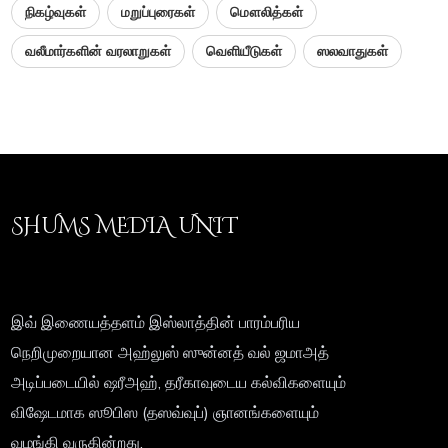
நிகழ்வுகள்
மறுப்புரைகள்
மௌலித்கள்
வலீமார்களின் வரலாறுகள்
வெளியீடுகள்
ஸலவாதுகள்
SHUMS MEDIA UNIT
இவ் இணையத்தளம் இஸ்லாத்தின் பாரம்பரிய
நெறிமுறையான அஹ்லுஸ் ஸுன்னத் வல் ஜமாஅத்
அடிப்படையில் ஷரீஅஹ், தரீகாவுடைய கல்விகளையும்
விஷேடமாக ஸூபிஸ (தஸவ்வுப்) ஞானங்களையும்
வழங்கி வருகின்றது.