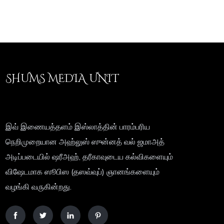
SHUMS MEDIA UNIT
இவ் இணையத்தளம் இஸ்லாத்தின் பாரம்பரிய
நெறிமுறையான அஹ்லுஸ் ஸுன்னத் வல் ஜமாஅத்
அடிப்படையில் ஷரீஅஹ், தரீகாவுடைய கல்விகளையும்
விஷேடமாக ஸூபிஸ (தஸவ்வுப்) ஞானங்களையும்
வழங்கி வருகின்றது.