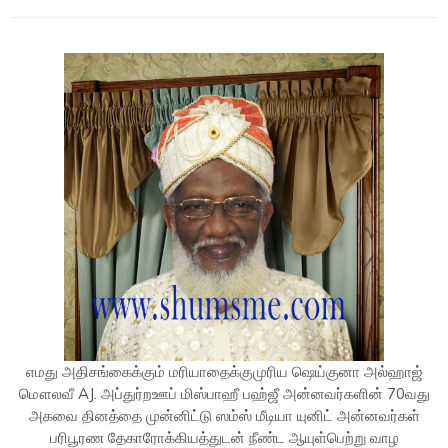
எமது அதிசங்கைக்கும் மரியாதைக்குமுரிய ஷெய்குனா அல்ஹாஜ்
மௌலவீ AJ. அப்துர்றஊப் மிஸ்பாஹீ பஹ்ஜீ அன்னவர்களின் 70வது
அகவை தினத்தை முன்னிட்டு ஸம்ஸ் மீடியா யுனிட் அன்னவர்கள்
பரிபூரண தேகாரோக்கியத்துடன் நீண்ட ஆயுள்பெற்று வாழ