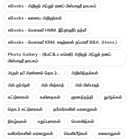
eBooks - அறிஞர் அப்துர் றஊப் மிஸ்பாஹீ நாயகம்
eBooks - ஏனைய அறிஞர்கள்
eBooks - மௌலவீ HMM. இப்றாஹீம் நத்வீ
eBooks - மௌலவீ KRM. ஸஹ்லான் றப்பானீ BBA. (Hons.)
Photo Gallery - (போட்டோ கலெரி) அறிஞர் அப்துர் றஊப்
மிஸ்பாஹீ நாயகம்
அருள் நபீ அண்ணல் தொடர்...
அறிவித்தல்கள்
அல் குர்ஆன்
அல் மிஷ்காத்
அல் மிஸ்பாஹ்
கட்டுரைகள்
கவிதைகள்
ஞானத்தந்தி
துஆக்கள்
தொடர் கட்டுரைகள்
நபீமார்களின் வரலாறுகள்
நிகழ்வுகள்
மறுப்புரைகள்
மௌலித்கள்
வலீமார்களின் வரலாறுகள்
வெளியீடுகள்
ஸலவாதுகள்