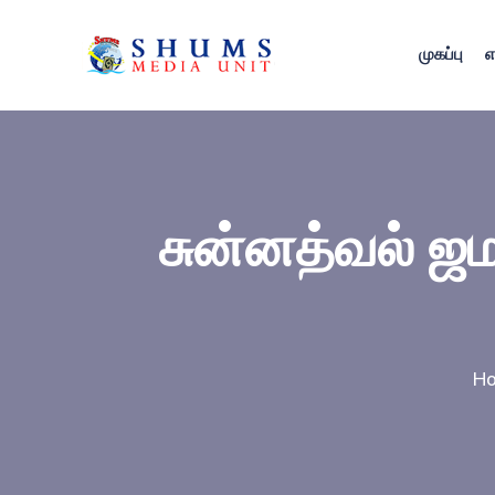
முகப்பு
எ
சுன்னத்வல் ஜம
H