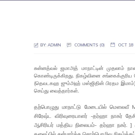
BY:
ADMIN
COMMENTS (0)
OCT 18
சுன்னத்வல் ஜமாஅத் மாநாட்டின் முதலாம் நா
கொண்டிருக்கிறது. நிகழ்வினை சங்கைக்குரிய
(தெவடகஹ ஜும்அஹ் மஸ்ஜிதின் பிரதம இமாம்
செய்து வைத்தார்கள்.
தற்பொழுது மாநாட்டு மேடையில் மௌலவீ MR
சிரேஷ்ட விரிவுரையாளர் -தர்ஹா நாகர் தே
ஆசிரியர் மத்திய நிலையம்- தர்ஹா நகர். ] 
தலைப்பில் சன்மார்க்க சொற்பொழிவு நிகழ்த்தப்