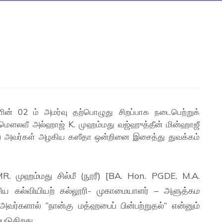
ளின் 02 ம் அமர்வு தற்பொழுது சிறப்பாக நடைபெற்றுக்
 மௌலவீ அல்ஹாஜ் K. முஹம்மது வஜ்ஹுத்தீன் மின்ஹாஜீ
) அவர்கள் அழகிய கஸீதா ஒன்றினை இசைத்து துவக்கம்
. முஹம்மது சில்மீ (நூரீ) [BA. Hon. PGDE. M.A.
சிய கல்வியியற் கல்லூரி- முகாமையாளர் – அளுத்கம
அவர்களால் “நான்கு மத்ஹபைப் பின்பற்றுதல்” என்னும்
படுகிறது.