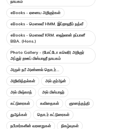
நாயகம்
eBooks - ஏனைய அறிஞர்கள்
eBooks - மௌலவீ HMM. இப்றாஹீம் நத்வீ
eBooks - மௌலவீ KRM. ஸஹ்லான் றப்பானீ
BBA. (Hons.)
Photo Gallery - (போட்டோ கலெரி) அறிஞர்
அப்துர் றஊப் மிஸ்பாஹீ நாயகம்
அருள் நபீ அண்ணல் தொடர்...
அறிவித்தல்கள்
அல் குர்ஆன்
அல் மிஷ்காத்
அல் மிஸ்பாஹ்
கட்டுரைகள்
கவிதைகள்
ஞானத்தந்தி
துஆக்கள்
தொடர் கட்டுரைகள்
நபீமார்களின் வரலாறுகள்
நிகழ்வுகள்