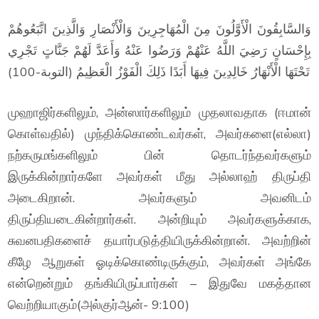
وَالسَّابِقُونَ الْأَوَّلُونَ مِنَ الْمُهَاجِرِينَ وَالْأَنْصَارِ وَالَّذِينَ اتَّبَعُوهُمْ
بِإِحْسَانٍ رَضِيَ اللَّهُ عَنْهُمْ وَرَضُوا عَنْهُ وَأَعَدَّ لَهُمْ جَنَّاتٍ تَجْرِي
تَحْتَهَا الْأَنْهَارُ خَالِدِينَ فِيهَا أَبَدًا ذَلِكَ الْفَوْزُ الْعَظِيمُ (التوبة-100)
முஹாஜிர்களிலும், அன்ஸார்களிலும் முதலாவதாக (ஈமான்
கொள்வதில்) முந்திக்கொண்டவர்கள், அவர்களை(எல்லா)
நற்கருமங்களிலும் பின் தொடர்ந்தவர்களும்
இருக்கின்றார்களே அவர்கள் மீது அல்லாஹ் திருப்தி
அடைகிறான். அவர்களும் அவனிடம்
திருப்தியடைகின்றார்கள். அன்றியும் அவர்களுக்காக,
சுவனபதிகளைச் தயார்படுத்தியிருக்கின்றான். அவற்றின்
கீழே ஆறுகள் ஓடிக்கொண்டிருக்கும், அவர்கள் அங்கே
என்றென்றும் தங்கியிருப்பார்கள் – இதுவே மகத்தான
வெற்றியாகும்(அல்குர்ஆன்- 9:100)