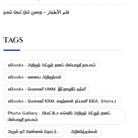
நகம் வெட்டும் முறை – قلم الأظفار
Tags
eBooks - அறிஞர் அப்துர் றஊப் மிஸ்பாஹீ நாயகம்
eBooks - ஏனைய அறிஞர்கள்
eBooks - மௌலவீ HMM. இப்றாஹீம் நத்வீ
eBooks - மௌலவீ KRM. ஸஹ்லான் றப்பானீ BBA. (Hons.)
Photo Gallery - (போட்டோ கலெரி) அறிஞர் அப்துர் றஊப்
மிஸ்பாஹீ நாயகம்
அருள் நபீ அண்ணல் தொடர்...
அறிவித்தல்கள்