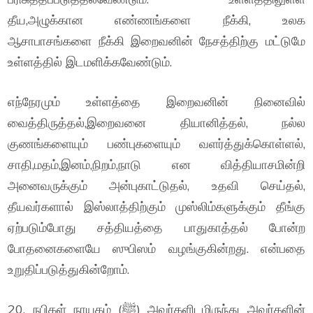
தீய,அழுக்கான எண்ணங்களை நீக்கி, உலக
ஆசாபாசங்களை நீக்கி இறைவனின் நேசத்திற்கு மட்டுமே
உள்ளத்தில் இடமளிக்கவேண்டும்.
எந்நேரமும் உள்ளத்தை இறைவனின் நினைவில்
வைத்திருத்தல்,இறைவனை தியானித்தல், நல்ல
குணங்களையும் பண்புகளையும் வளர்த்துக்கொள்ளல்,
சாதி,மதம்,இனம்,நிறம்,நாடு என வித்தியாசமின்றி
அனைவருக்கும் அன்புகாட்டுதல், உதவி செய்தல்,
தீயவர்களால் இஸ்லாத்திற்கும் முஸ்லிம்களுக்கும் தீங்கு
ஏற்படும்போது சத்தியத்தை பாதுகாத்தல் போன்ற
போதனைகளையே ஸுபிஸம் வழங்குகின்றது. என்பதை
உறுதிப்படுத்துகின்றோம்.
20. நபிகள் நாயகம் (ﷺ) அவர்களிடமிருந்து அவர்களின்