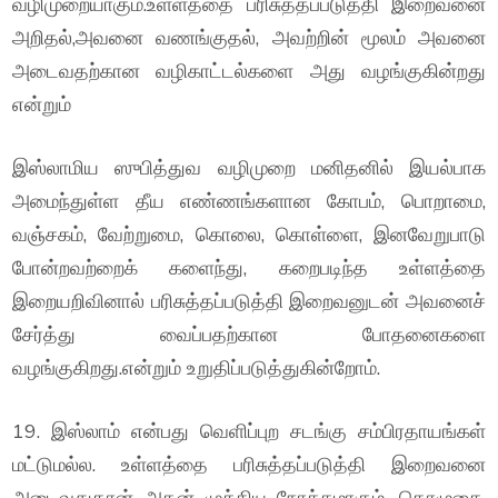
வழிமுறையாகும்.உள்ளத்தை பரிசுத்தப்படுத்தி இறைவனை
அறிதல்,அவனை வணங்குதல், அவற்றின் மூலம் அவனை
அடைவதற்கான வழிகாட்டல்களை அது வழங்குகின்றது
என்றும்
இஸ்லாமிய ஸுபித்துவ வழிமுறை மனிதனில் இயல்பாக
அமைந்துள்ள தீய எண்ணங்களான கோபம், பொறாமை,
வஞ்சகம், வேற்றுமை, கொலை, கொள்ளை, இனவேறுபாடு
போன்றவற்றைக் களைந்து, கறைபடிந்த உள்ளத்தை
இறையறிவினால் பரிசுத்தப்படுத்தி இறைவனுடன் அவனைச்
சேர்த்து வைப்பதற்கான போதனைகளை
வழங்குகிறது.என்றும் உறுதிப்படுத்துகின்றோம்.
19. இஸ்லாம் என்பது வெளிப்புற சடங்கு சம்பிரதாயங்கள்
மட்டுமல்ல. உள்ளத்தை பரிசுத்தப்படுத்தி இறைவனை
அடைவதுதான் அதன் முக்கிய நோக்கமாகும். தொழுகை,