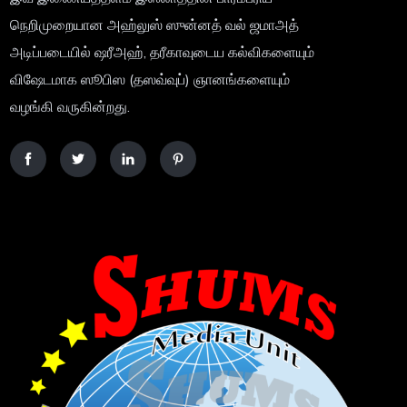
நெறிமுறையான அஹ்லுஸ் ஸுன்னத் வல் ஜமாஅத்
அடிப்படையில் ஷரீஅஹ், தரீகாவுடைய கல்விகளையும்
விஷேடமாக ஸூபிஸ (தஸவ்வுப்) ஞானங்களையும்
வழங்கி வருகின்றது.