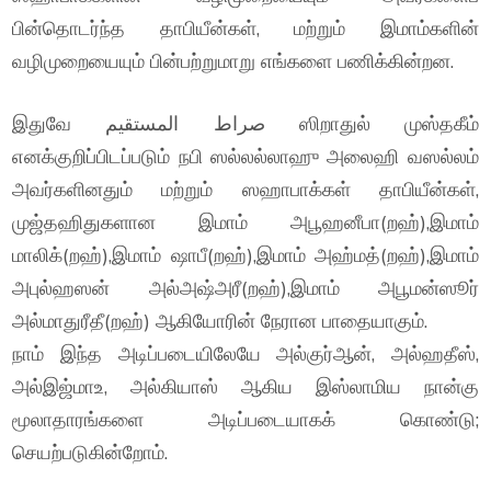
பின்தொடர்ந்த தாபியீன்கள், மற்றும் இமாம்களின்
வழிமுறையையும் பின்பற்றுமாறு எங்களை பணிக்கின்றன.
இதுவே صراط المستقيم ஸிறாதுல் முஸ்தகீம்
எனக்குறிப்பிடப்படும் நபி ஸல்லல்லாஹு அலைஹி வஸல்லம்
அவர்களினதும் மற்றும் ஸஹாபாக்கள் தாபியீன்கள்,
முஜ்தஹிதுகளான இமாம் அபூஹனீபா(றஹ்),இமாம்
மாலிக்(றஹ்),இமாம் ஷாபீ(றஹ்),இமாம் அஹ்மத்(றஹ்),இமாம்
அபுல்ஹஸன் அல்அஷ்அரீ(றஹ்),இமாம் அபூமன்ஸூர்
அல்மாதுரீதீ(றஹ்) ஆகியோரின் நேரான பாதையாகும்.
நாம் இந்த அடிப்படையிலேயே அல்குர்ஆன், அல்ஹதீஸ்,
அல்இஜ்மாஉ, அல்கியாஸ் ஆகிய இஸ்லாமிய நான்கு
மூலாதாரங்களை அடிப்படையாகக் கொண்டு;
செயற்படுகின்றோம்.