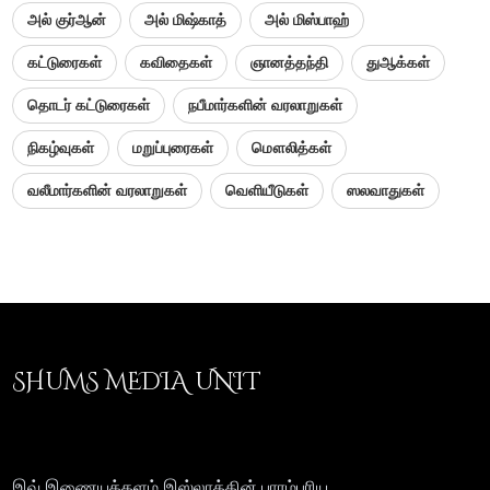
அல் குர்ஆன்
அல் மிஷ்காத்
அல் மிஸ்பாஹ்
கட்டுரைகள்
கவிதைகள்
ஞானத்தந்தி
துஆக்கள்
தொடர் கட்டுரைகள்
நபீமார்களின் வரலாறுகள்
நிகழ்வுகள்
மறுப்புரைகள்
மௌலித்கள்
வலீமார்களின் வரலாறுகள்
வெளியீடுகள்
ஸலவாதுகள்
SHUMS MEDIA UNIT
இவ் இணையத்தளம் இஸ்லாத்தின் பாரம்பரிய