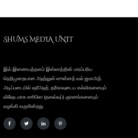
SHUMS MEDIA UNIT
இவ் இணையத்தளம் இஸ்லாத்தின் பாரம்பரிய
நெறிமுறையான அஹ்லுஸ் ஸுன்னத் வல் ஜமாஅத்
அடிப்படையில் ஷரீஅஹ், தரீகாவுடைய கல்விகளையும்
விஷேடமாக ஸூபிஸ (தஸவ்வுப்) ஞானங்களையும்
வழங்கி வருகின்றது.