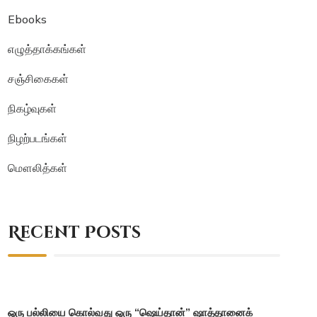
Ebooks
எழுத்தாக்கங்கள்
சஞ்சிகைகள்
நிகழ்வுகள்
நிழற்படங்கள்
மௌலித்கள்
Recent Posts
ஒரு பல்லியை கொல்வது ஒரு “ஷெய்தான்” ஷாத்தானைக்