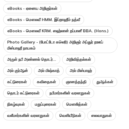
eBooks - ஏனைய அறிஞர்கள்
eBooks - மௌலவீ HMM. இப்றாஹீம் நத்வீ
eBooks - மௌலவீ KRM. ஸஹ்லான் றப்பானீ BBA. (Hons.)
Photo Gallery - (போட்டோ கலெரி) அறிஞர் அப்துர் றஊப்
மிஸ்பாஹீ நாயகம்
அருள் நபீ அண்ணல் தொடர்...
அறிவித்தல்கள்
அல் குர்ஆன்
அல் மிஷ்காத்
அல் மிஸ்பாஹ்
கட்டுரைகள்
கவிதைகள்
ஞானத்தந்தி
துஆக்கள்
தொடர் கட்டுரைகள்
நபீமார்களின் வரலாறுகள்
நிகழ்வுகள்
மறுப்புரைகள்
மௌலித்கள்
வலீமார்களின் வரலாறுகள்
வெளியீடுகள்
ஸலவாதுகள்