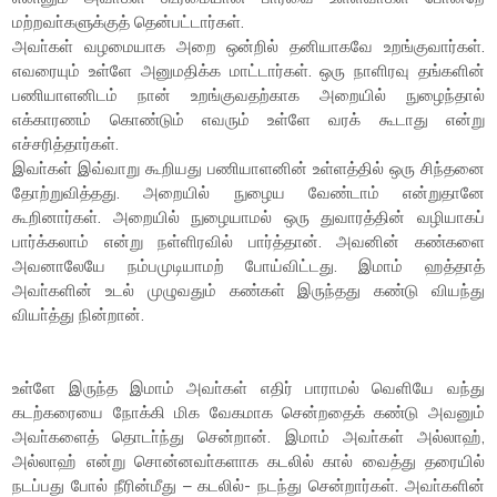
மற்றவா்களுக்குத் தென்பட்டார்கள்.
அவா்கள் வழமையாக அறை ஒன்றில் தனியாகவே உறங்குவார்கள்.
எவரையும் உள்ளே அனுமதிக்க மாட்டார்கள். ஒரு நாளிரவு தங்களின்
பணியாளனிடம் நான் உறங்குவதற்காக அறையில் நுழைந்தால்
எக்காரணம் கொண்டும் எவரும் உள்ளே வரக் கூடாது என்று
எச்சரித்தார்கள்.
இவா்கள் இவ்வாறு கூறியது பணியாளனின் உள்ளத்தில் ஒரு சிந்தனை
தோற்றுவித்தது. அறையில் நுழைய வேண்டாம் என்றுதானே
கூறினார்கள். அறையில் நுழையாமல் ஒரு துவாரத்தின் வழியாகப்
பார்க்கலாம் என்று நள்ளிரவில் பார்த்தான். அவனின் கண்களை
அவனாலேயே நம்பமுடியாமற் போய்விட்டது. இமாம் ஹத்தாத்
அவா்களின் உடல் முழுவதும் கண்கள் இருந்தது கண்டு வியந்து
வியா்த்து நின்றான்.
உள்ளே இருந்த இமாம் அவா்கள் எதிர் பாராமல் வெளியே வந்து
கடற்கரையை நோக்கி மிக வேகமாக சென்றதைக் கண்டு அவனும்
அவா்களைத் தொடா்ந்து சென்றான். இமாம் அவா்கள் அல்லாஹ்,
அல்லாஹ் என்று சொன்னவா்களாக கடலில் கால் வைத்து தரையில்
நடப்பது போல் நீரின்மீது – கடலில்- நடந்து சென்றார்கள். அவா்களின்