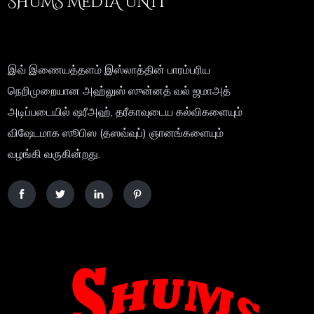
SHUMS MEDIA UNIT
இவ் இணையத்தளம் இஸ்லாத்தின் பாரம்பரிய
நெறிமுறையான அஹ்லுஸ் ஸுன்னத் வல் ஜமாஅத்
அடிப்படையில் ஷரீஅஹ், தரீகாவுடைய கல்விகளையும்
விஷேடமாக ஸூபிஸ (தஸவ்வுப்) ஞானங்களையும்
வழங்கி வருகின்றது.