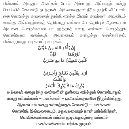
பின்னால் அவனும் அவா்கள் போல் அல்லாஹ், அல்லாஹ் என்று
சொல்லிக் கொண்டு நடந்தான். அவ்வளவுதான் நீரில் மூழ்கி விட்டான்.
கை கொடுத்து அவனைத் தூக்கி எடுத்த இமாம் அவா்கள், அவனிடம்
உனக்கு அல்லாஹ்வைத் தெரியாது என்னையே தெரியும் ஆகையால்
அவனை அழைக்காமல் யா ஹத்தாத் என்று என்னை அழைத்துக்
கொண்டுவா எனக்கூறி அவனையும் அழைத்து சென்றார்கள்.
பின்வருமாறு பாடிக்காட்டினார்கள்.
إِنْ يَأْخُذِ اللهَ مِنْ عَيْنَيَّ
نُوْرَهُمَا فَإِنَّ
قَلْبِيْ مُضِيْئٌ مَا بـِهِ ضَـرَبٌ
اَرَى بِقَلْبِيَ دُنْيَايَ وَآخِـرَتِيْ
وَالْقَلْبُ
يُدْرِكُ مَا لاَ يُدْرِكُ الْبَصَرُ
அல்லாஹ் எனது இரு கண்களின் ஒளியை எடுத்துக் கொண்டாலும்
எனது உள்ளக்கண் – மனக்கண் – ஒளியுள்ளதாகவே இருக்கின்றது.
ஆகையால் எனது உள்ளத்தைக் கொண்டு – மனக்கண்
கொண்டு இவ்வுலகையும், மறுவுலகையும் நான் பார்க்கிறேன்.
வெளிக்கண்ணால் பார்க்க முடியாதவற்றை எல்லாம்
மனக்கண்ணால் பார்க்க முடியும்
.