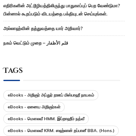
எதிரிகளின் அட்டூழியத்திலிருந்து பாதுகாப்புப் பெற வேண்டுமா?
பின்னால் கூறப்படும் விடயத்தை பக்தியுடன் செய்யுங்கள்.
அல்லாஹ்வின் தத்துவத்தை யார் அறிவார்?
நகம் வெட்டும் முறை – قلم الأظفار
Tags
eBooks - அறிஞர் அப்துர் றஊப் மிஸ்பாஹீ நாயகம்
eBooks - ஏனைய அறிஞர்கள்
eBooks - மௌலவீ HMM. இப்றாஹீம் நத்வீ
eBooks - மௌலவீ KRM. ஸஹ்லான் றப்பானீ BBA. (Hons.)