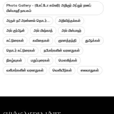
Photo Gallery - (போட்டோ கலெரி) அறிஞர் அப்துர் றஊப்
மிஸ்பாஹீ நாயகம்
அருள் நபீ அண்ணல் தொடர்...
அறிவித்தல்கள்
அல் குர்ஆன்
அல் மிஷ்காத்
அல் மிஸ்பாஹ்
கட்டுரைகள்
கவிதைகள்
ஞானத்தந்தி
துஆக்கள்
தொடர் கட்டுரைகள்
நபீமார்களின் வரலாறுகள்
நிகழ்வுகள்
மறுப்புரைகள்
மௌலித்கள்
வலீமார்களின் வரலாறுகள்
வெளியீடுகள்
ஸலவாதுகள்