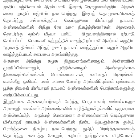
றாதிப் மஜ்லிஸுடன் ஆரம்பமாகி இஷாத் தொழுகைக்குரிய அதான்
வரை றாதிப் மஜ்லிஸ் நடைபெற்றது. இஷாத் தொழுகையினைத்
தொடர்ந்து சங்கைக்குரிய ஷெய்ஹுனா மிஸ்பாஹீ நாயகம்
அன்னவர்களின் சிறிது நேர உரை நிகழ்த்தினார்கள். அதனைத்
தொடர்ந்து ஷம்ஸ் மீடியா யுனிட் நிறுவனத்தினரால் ஏற்பாடு
செய்யப்பட்ட மௌலவீ பஹ்றுத்தீன் ஸுஹ்தீ றப்பானீ அவர்கள் எழுதிய
“ஞானத் திங்கள் அப்துர் றஊப் நாயகம் வாழ்த்துப்பா” எனும் அழகிய
வாழ்த்துப்பாடல் சபையை அலங்கரித்தது.
அதனை அடுத்து சமூக நிறுவனங்களினாலும், அன்னாரின்
முஹிப்பீன்களாலும், முரீதீன்களாலும் அவர்களுக்காக
நினைவுச்சின்னங்கள், பொன்னாடைகள், கவிதைப் பிரசுரங்கள்,
கைக்கீறு ஓவியம், மலர் மாலை போன்ற அன்பளிப்புக்கள் புன்னகை
பூத்த திஙகள் மிஸ்பாஹீ நாயகம் அன்னவர்களின் பொற்கரங்களுக்கு
சமர்ப்பி்க்கப்பட்டது.
இறுதியாக அக்கரைப்பற்றைச் சேர்ந்த, பெருமானார் ஸல்லல்லாஹு
அலைஹி வஸல்லம் அன்னவர்களின் வழித்தோன்றல்களி்ல் ஒருவரான
அஸ்ஸெய்யித் அஹ்மத் மௌலானா அன்னவர்களால் ஷெய்ஹுனா
மிஸ்பாஹீ நாயகம் அன்னவர்களின் நீண்ட ஆயுளுக்காக துஆப்
பிரார்த்தனை நிகழ்வு நடைபெற்றது. துஆப் பிரார்த்தனையைத்
தொடர்ந்து சமைத்த சோறும், கறியும் தபர்றுக்காக விநியோகம்