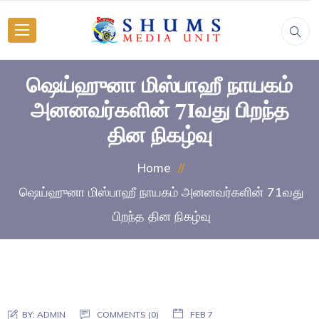
ஷெய்ஹுனா மிஸ்பாஹீ நாயகம்
அனனவர்களின் 71வது பிறந்த
தின நிகழ்வு
Home
ஷெய்ஹுனா மிஸ்பாஹீ நாயகம் அனனவர்களின் 71வது
பிறந்த தின நிகழ்வு
BY:
ADMIN
COMMENTS (0)
FEB 7