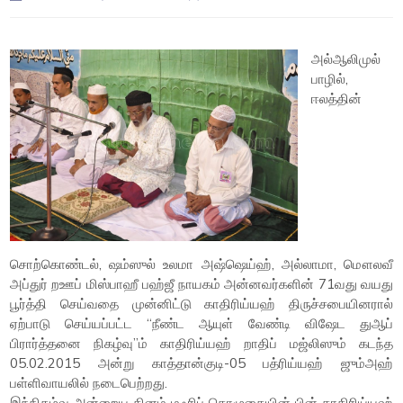
அல்ஆலிமுல்
பாழில்,
ஈலத்தின்
சொற்கொண்டல், ஷம்ஸுல் உலமா அஷ்ஷெய்ஹ், அல்லாமா, மௌலவீ
அப்துர் றஊப் மிஸ்பாஹீ பஹ்ஜீ நாயகம் அன்னவர்களின் 71வது வயது
பூர்த்தி செய்வதை முன்னிட்டு காதிரிய்யஹ் திருச்சபையினரால்
ஏற்பாடு செய்யப்பட்ட “நீண்ட ஆயுள் வேண்டி விஷேட துஆப்
பிரார்த்தனை நிகழ்வு”ம் காதிரிய்யஹ் றாதிப் மஜ்லிஸும் கடந்த
05.02.2015 அன்று காத்தான்குடி-05 பத்ரிய்யஹ் ஜும்அஹ்
பள்ளிவாயலில் நடைபெற்றது.
இந்நிகழ்வு அன்றைய தினம் மஃரிப் தொழுகையின் பின் காதிரிய்யஹ்