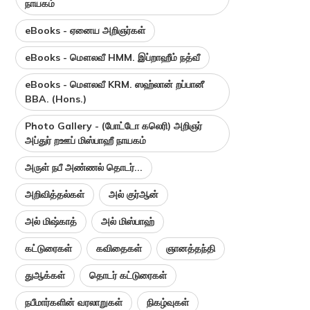
நாயகம்
eBooks - ஏனைய அறிஞர்கள்
eBooks - மௌலவீ HMM. இப்றாஹீம் நத்வீ
eBooks - மௌலவீ KRM. ஸஹ்லான் றப்பானீ
BBA. (Hons.)
Photo Gallery - (போட்டோ கலெரி) அறிஞர்
அப்துர் றஊப் மிஸ்பாஹீ நாயகம்
அருள் நபீ அண்ணல் தொடர்...
அறிவித்தல்கள்
அல் குர்ஆன்
அல் மிஷ்காத்
அல் மிஸ்பாஹ்
கட்டுரைகள்
கவிதைகள்
ஞானத்தந்தி
துஆக்கள்
தொடர் கட்டுரைகள்
நபீமார்களின் வரலாறுகள்
நிகழ்வுகள்