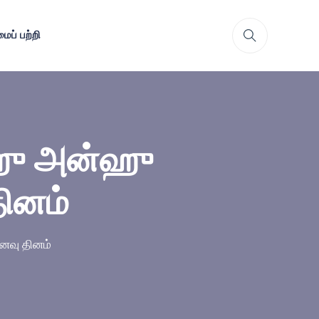
ைப் பற்றி
ாஹு அன்ஹு
ினம்
ைவு தினம்