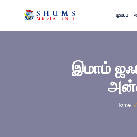
முகப்பு
எ
இமாம் ஜஃ
அன்
Home