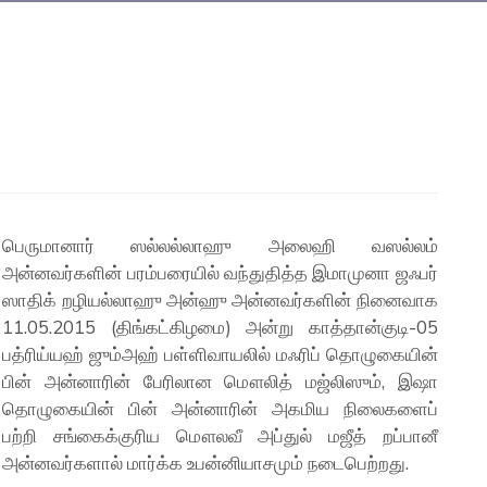
பெருமானார் ஸல்லல்லாஹு அலைஹி வஸல்லம்
அன்னவர்களின் பரம்பரையில் வந்துதித்த இமாமுனா ஜஃபர்
ஸாதிக் றழியல்லாஹு அன்ஹு அன்னவர்களின் நினைவாக
11.05.2015 (திங்கட்கிழமை) அன்று காத்தான்குடி-05
பத்ரிய்யஹ் ஜும்அஹ் பள்ளிவாயலில் மஃரிப் தொழுகையின்
பின் அன்னாரின் பேரிலான மௌலித் மஜ்லிஸும், இஷா
தொழுகையின் பின் அன்னாரின் அகமிய நிலைகளைப்
பற்றி சங்கைக்குரிய மௌலவீ அப்துல் மஜீத் றப்பானீ
அன்னவர்களால் மார்க்க உபன்னியாசமும் நடைபெற்றது.