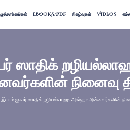
ழுத்தாக்கங்கள்
EBOOKS/PDF
நிகழ்வுகள்
VIDEOS
எம்ம
பர் ஸாதிக் றழியல்ல
னவர்களின் நினைவு த
இமாம் ஜஃபர் ஸாதிக் றழியல்லாஹு அன்ஹு அன்னவர்களின் நின