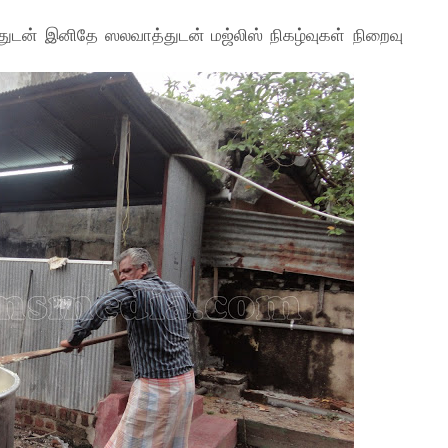
்துடன் இனிதே ஸலவாத்துடன் மஜ்லிஸ் நிகழ்வுகள் நிறைவு