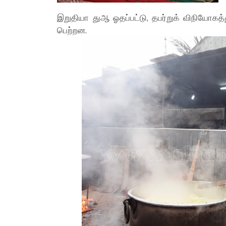
இறுதியா துஆ ஓதப்பட்டு, தபர்றுக் விநியோகத
பெற்றன.