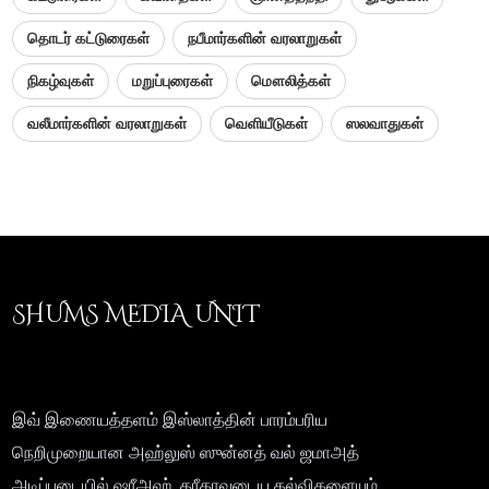
தொடர் கட்டுரைகள்
நபீமார்களின் வரலாறுகள்
நிகழ்வுகள்
மறுப்புரைகள்
மௌலித்கள்
வலீமார்களின் வரலாறுகள்
வெளியீடுகள்
ஸலவாதுகள்
SHUMS MEDIA UNIT
இவ் இணையத்தளம் இஸ்லாத்தின் பாரம்பரிய
நெறிமுறையான அஹ்லுஸ் ஸுன்னத் வல் ஜமாஅத்
அடிப்படையில் ஷரீஅஹ், தரீகாவுடைய கல்விகளையும்