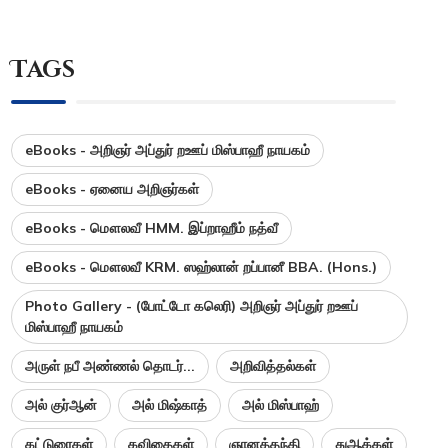
Tags
eBooks - அறிஞர் அப்துர் றஊப் மிஸ்பாஹீ நாயகம்
eBooks - ஏனைய அறிஞர்கள்
eBooks - மௌலவீ HMM. இப்றாஹீம் நத்வீ
eBooks - மௌலவீ KRM. ஸஹ்லான் றப்பானீ BBA. (Hons.)
Photo Gallery - (போட்டோ கலெரி) அறிஞர் அப்துர் றஊப்
மிஸ்பாஹீ நாயகம்
அருள் நபீ அண்ணல் தொடர்...
அறிவித்தல்கள்
அல் குர்ஆன்
அல் மிஷ்காத்
அல் மிஸ்பாஹ்
கட்டுரைகள்
கவிதைகள்
ஞானத்தந்தி
துஆக்கள்