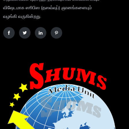
விஷேடமாக ஸூபிஸ (தஸவ்வுப்) ஞானங்களையும்
வழங்கி வருகின்றது.