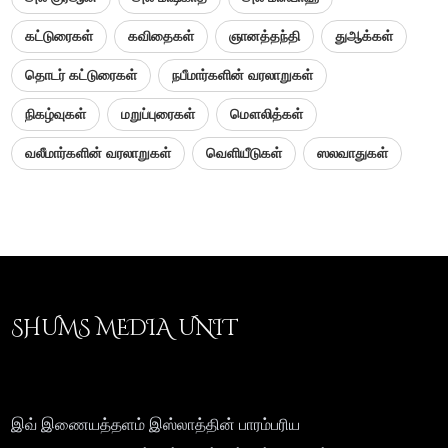
கட்டுரைகள்
கவிதைகள்
ஞானத்தந்தி
துஆக்கள்
தொடர் கட்டுரைகள்
நபீமார்களின் வரலாறுகள்
நிகழ்வுகள்
மறுப்புரைகள்
மௌலித்கள்
வலீமார்களின் வரலாறுகள்
வெளியீடுகள்
ஸலவாதுகள்
SHUMS MEDIA UNIT
இவ் இணையத்தளம் இஸ்லாத்தின் பாரம்பரிய