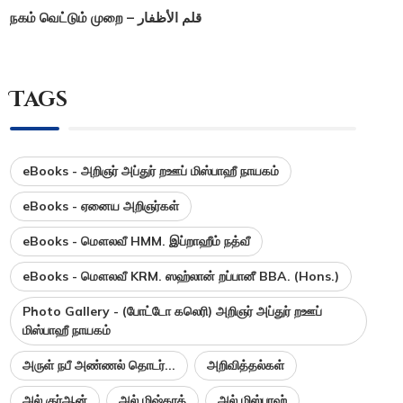
நகம் வெட்டும் முறை – قلم الأظفار
Tags
eBooks - அறிஞர் அப்துர் றஊப் மிஸ்பாஹீ நாயகம்
eBooks - ஏனைய அறிஞர்கள்
eBooks - மௌலவீ HMM. இப்றாஹீம் நத்வீ
eBooks - மௌலவீ KRM. ஸஹ்லான் றப்பானீ BBA. (Hons.)
Photo Gallery - (போட்டோ கலெரி) அறிஞர் அப்துர் றஊப்
மிஸ்பாஹீ நாயகம்
அருள் நபீ அண்ணல் தொடர்...
அறிவித்தல்கள்
அல் குர்ஆன்
அல் மிஷ்காத்
அல் மிஸ்பாஹ்