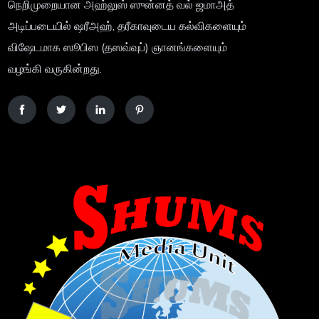
நெறிமுறையான அஹ்லுஸ் ஸுன்னத் வல் ஜமாஅத்
அடிப்படையில் ஷரீஅஹ், தரீகாவுடைய கல்விகளையும்
விஷேடமாக ஸூபிஸ (தஸவ்வுப்) ஞானங்களையும்
வழங்கி வருகின்றது.