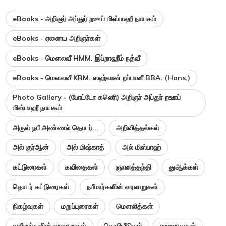
eBooks - அறிஞர் அப்துர் றஊப் மிஸ்பாஹீ நாயகம்
eBooks - ஏனைய அறிஞர்கள்
eBooks - மௌலவீ HMM. இப்றாஹீம் நத்வீ
eBooks - மௌலவீ KRM. ஸஹ்லான் றப்பானீ BBA. (Hons.)
Photo Gallery - (போட்டோ கலெரி) அறிஞர் அப்துர் றஊப்
மிஸ்பாஹீ நாயகம்
அருள் நபீ அண்ணல் தொடர்...
அறிவித்தல்கள்
அல் குர்ஆன்
அல் மிஷ்காத்
அல் மிஸ்பாஹ்
கட்டுரைகள்
கவிதைகள்
ஞானத்தந்தி
துஆக்கள்
தொடர் கட்டுரைகள்
நபீமார்களின் வரலாறுகள்
நிகழ்வுகள்
மறுப்புரைகள்
மௌலித்கள்