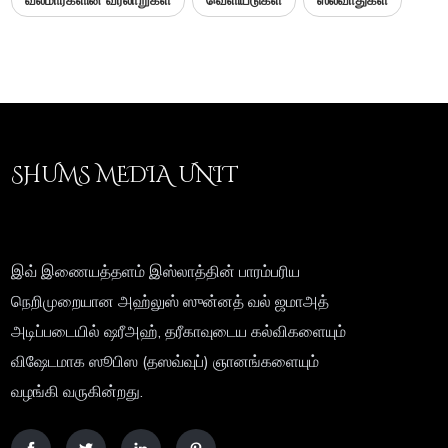
வலீமார்களின் வரலாறுகள்
வெளியீடுகள்
ஸலவாதுகள்
SHUMS MEDIA UNIT
இவ் இணையத்தளம் இஸ்லாத்தின் பாரம்பரிய
நெறிமுறையான அஹ்லுஸ் ஸுன்னத் வல் ஜமாஅத்
அடிப்படையில் ஷரீஅஹ், தரீகாவுடைய கல்விகளையும்
விஷேடமாக ஸூபிஸ (தஸவ்வுப்) ஞானங்களையும்
வழங்கி வருகின்றது.