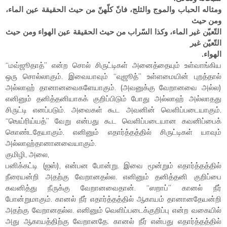
ومثاله الحباب والموج والثلج، فانّ كلّهنّ من حيث الحقيقة عين الماء،
ومن حيث
التّعيّن غير الماء، وكذا السّراب من حيث الحقيقة عين الهواء ومن حيث
التّعيّن غير
الهواء.
“மவ்ஜூதாத்” என்ற சொல் சிருட்டிகள் அனைத்தையும் உள்வாங்கிய
ஒரு சொல்லாகும். இவையாவும் “வுஜூத்” உள்ளமையின் புறத்தால்
அல்லாஹ் தானானவைகளேயாகும். (அவனுக்கு வேறானவை அல்ல)
எனினும் தனித்தனியாகக் குறிப்பிடும் போது அல்லாஹ் அல்லாதது
சிருட்டி எனப்படும். அவைகள் கூட அவனின் வெளிப்படையாகும்.
“ஙெய்ரிய்யத்” வேறு என்பது கூட வெளிப்படையான கவனிப்பைக்
கொண்டதேயாகும். எனினும் எதார்த்தத்தில் சிருட்டிகள் யாவும்
அல்லாஹ்தானானவையாகும்.
குமிழி, அலை,
பனிக்கட்டி (ஐஸ்), என்பன போன்று. இவை மூன்றும் எதார்த்தத்தில்
நீரையன்றி அதற்கு வேறானதல்ல. எனினும் தனித்தனி குறிப்பை
கவனித்து நீருக்கு வேறானவைதான். “ஸறாப்” கானல் நீர்
போன்றுமாகும். கானல் நீர் எதார்த்தத்தில் ஆகாயம் தானானதேயன்றி
அதற்கு வேறானதல்ல. எனினும் வெளிப்படைக்குறிப்பு என்ற வகையில்
அது ஆகாயத்திற்கு வேறானதே. கானல் நீர் என்பது எதார்த்தத்தில்