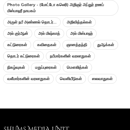
Photo Gallery - (போட்டோ கலெரி) அறிஞர் அப்துர் றஊப்
மிஸ்பாஹீ நாயகம்
அருள் நபீ அண்ணல் தொடர்...
அறிவித்தல்கள்
அல் குர்ஆன்
அல் மிஷ்காத்
அல் மிஸ்பாஹ்
கட்டுரைகள்
கவிதைகள்
ஞானத்தந்தி
துஆக்கள்
தொடர் கட்டுரைகள்
நபீமார்களின் வரலாறுகள்
நிகழ்வுகள்
மறுப்புரைகள்
மௌலித்கள்
வலீமார்களின் வரலாறுகள்
வெளியீடுகள்
ஸலவாதுகள்
SHUMS MEDIA UNIT