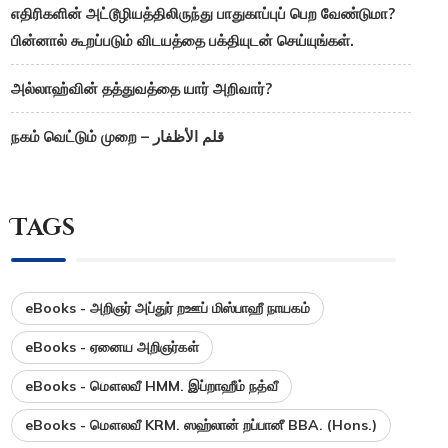
எதிரிகளின் அட்டூழியத்திலிருந்து பாதுகாப்புப் பெற வேண்டுமா?
பின்னால் கூறப்படும் விடயத்தை பக்தியுடன் செய்யுங்கள்.
அல்லாஹ்வின் தத்துவத்தை யார் அறிவார்?
நகம் வெட்டும் முறை – قلم الأظفار
Tags
eBooks - அறிஞர் அப்துர் றஊப் மிஸ்பாஹீ நாயகம்
eBooks - ஏனைய அறிஞர்கள்
eBooks - மௌலவீ HMM. இப்றாஹீம் நத்வீ
eBooks - மௌலவீ KRM. ஸஹ்லான் றப்பானீ BBA. (Hons.)