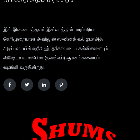
இவ் இணையத்தளம் இஸ்லாத்தின் பாரம்பரிய
நெறிமுறையான அஹ்லுஸ் ஸுன்னத் வல் ஜமாஅத்
அடிப்படையில் ஷரீஅஹ், தரீகாவுடைய கல்விகளையும்
விஷேடமாக ஸூபிஸ (தஸவ்வுப்) ஞானங்களையும்
வழங்கி வருகின்றது.