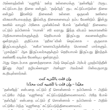
அல்லாஹ்வின் “வுஜூத்” உன்ற உள்ளமைக்கு “தன்ஸீஹ்” அரூப,
கட்டுப்பாடற்ற நிலை என்றும், “தஷ்பீஹ்” ரூப, கட்டுப்பாடுள்ள நிலை
என்றும் இரண்டு நிலைகள் உள்ளன. ஒருவன் உண்மை
விசுவாசியாவதற்கு இவ்விரு நிலைகளையும் நம்ப வேண்டும். இன்று
உலகில் வாழும் அனேக முஸ்லிம்கள் போல் “தன்ஸீஹ்” நிலையை
மட்டும் நம்பினால் “ஈமான்” சரி வராது. இந்த விபரம் உலமாஉகளில்
அதிகமானவர்களுக்குத் தெரியாமல் இருப்பது கவலைக்குரிய
ஒன்றாகும். குறிப்பாக “தரீகா”வின் ஷெய்காக – குருவாக
இருப்பவருக்கும், “கலீபா“உகளாயிருக்கின்ற மௌலவீ மார்களும்,
“முகத்தம்” ஆக இருப்பவர்களுக்கும் தெரியாமல் இருப்பது இரத்தக்
கண்ணீர் வடிக்க வேண்டிய ஒன்றாகும்.
அது தொடர்பாக ஞானத்தாரகை அஷ் ஷெய்குல் அக்பர் முஹ்யித்தீன்
இப்னு அறபீ றழியல்லாஹு அன்ஹு அவர்கள் பின்வருமாறு
கூறியுள்ளார்கள்.
وإن قلت بالتّنزيه كنت
مقيّدا – وإن قلت با لتّشبيه كنت محدّدا
“தன்ஸீஹ்” என்பதை மட்டும் நீ சொன்னால் – நம்பினால் – அதில்
மட்டுமே அந்த “வுஜூதை” கட்டுப்படுத்தினவனாவாய். அதே போல்
“தஸ்பீஹ்” என்பதை மட்டும் நீ சொன்னால் – நம்பினால் – அதில்
மட்டுமே அந்த “வுஜூதை” கட்டுப்படுத்தினவனாவாய்.