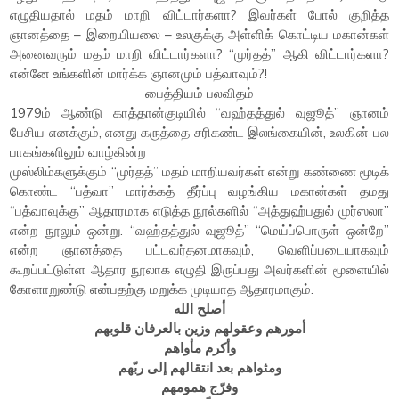
எழுதியதால் மதம் மாறி விட்டார்களா? இவர்கள் போல் குறித்த
ஞானத்தை – இறையியலை – உலகுக்கு அள்ளிக் கொட்டிய மகான்கள்
அனைவரும் மதம் மாறி விட்டார்களா? “முர்தத்” ஆகி விட்டார்களா?
என்னே உங்களின் மார்க்க ஞானமும் பத்வாவும்?!
பைத்தியம் பலவிதம்
1979ம் ஆண்டு காத்தான்குடியில் “வஹ்தத்துல் வுஜூத்” ஞானம்
பேசிய எனக்கும், எனது கருத்தை சரிகண்ட இலங்கையின், உலகின் பல
பாகங்களிலும் வாழ்கின்ற
முஸ்லிம்களுக்கும் “முர்தத்” மதம் மாறியவர்கள் என்று கண்ணை மூடிக்
கொண்ட “பத்வா” மார்க்கத் தீர்ப்பு வழங்கிய மகான்கள் தமது
“பத்வாவுக்கு” ஆதாரமாக எடுத்த நூல்களில் “அத்துஹ்பதுல் முர்ஸலா”
என்ற நூலும் ஒன்று. “வஹ்தத்துல் வுஜூத்” “மெய்ப்பொருள் ஒன்றே”
என்ற ஞானத்தை பட்டவர்தனமாகவும், வெளிப்படையாகவும்
கூறப்பட்டுள்ள ஆதார நூலாக எழுதி இருப்பது அவர்களின் மூளையில்
கோளாறுண்டு என்பதற்கு மறுக்க முடியாத ஆதாரமாகும்.
أصلح الله
أمورهم وعقولهم وزين بالعرفان قلوبهم
وأكرم مأواهم
ومثواهم بعد انتقالهم إلى ربّهم
وفرّج همومهم