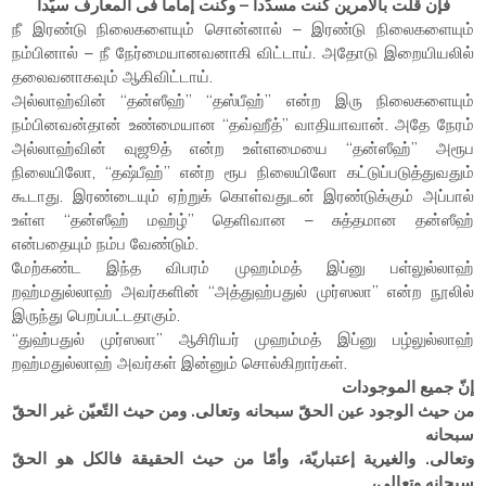
فإن قلت بالامرين كنت مسدّدا – وكنت إماما فى المعارف سيّدا
நீ இரண்டு நிலைகளையும் சொன்னால் – இரண்டு நிலைகளையும்
நம்பினால் – நீ நேர்மையானவனாகி விட்டாய். அதோடு இறையியலில்
தலைவனாகவும் ஆகிவிட்டாய்.
அல்லாஹ்வின் “தன்ஸீஹ்” “தஸ்பீஹ்” என்ற இரு நிலைகளையும்
நம்பினவன்தான் உண்மையான “தவ்ஹீத்” வாதியாவான். அதே நேரம்
அல்லாஹ்வின் வுஜூத் என்ற உள்ளமையை “தன்ஸீஹ்” அரூப
நிலையிலோ, “தஷ்பீஹ்” என்ற ரூப நிலையிலோ கட்டுப்படுத்துவதும்
கூடாது. இரண்டையும் ஏற்றுக் கொள்வதுடன் இரண்டுக்கும் அப்பால்
உள்ள “தன்ஸீஹ் மஹ்ழ்” தெளிவான – சுத்தமான தன்ஸீஹ்
என்பதையும் நம்ப வேண்டும்.
மேற்கண்ட இந்த விபரம் முஹம்மத் இப்னு பள்லுல்லாஹ்
றஹ்மதுல்லாஹ் அவர்களின் “அத்துஹ்பதுல் முர்ஸலா” என்ற நூலில்
இருந்து பெறப்பட்டதாகும்.
“துஹ்பதுல் முர்ஸலா” ஆசிரியர் முஹம்மத் இப்னு பழ்லுல்லாஹ்
றஹ்மதுல்லாஹ் அவர்கள் இன்னும் சொல்கிறார்கள்.
إنّ جميع الموجودات
من حيث الوجود عين الحقّ سبحانه وتعالى. ومن حيث التّعيّن غير الحقّ
سبحانه
وتعالى. والغيرية إعتباريّة، وأمّا من حيث الحقيقة فالكل هو الحقّ
سبحانه وتعالى،