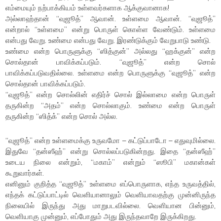
எம்மையும் நற்பாக்கியம் உள்ளவர்களாக ஆக்குவானாக!
அல்லாஹ்தான் “வுஜூத்” ஆவான். உள்ளமை ஆவான். “வுஜூத்”
என்றால் “உள்ளமை” என்று பொருள் கொள்ள வேண்டும். உள்ளமை
என்பது வேறு. உண்மை என்பது வேறு. இரண்டுக்கும் வேறுபாடு உண்டு.
உண்மை என்ற பொருளுக்கு “ஸித்குன்” அல்லது “ஹக்குன்” என்ற
சொல்தான் பாவிக்கப்படும். “வுஜூத்” என்ற சொல்
பாவிக்கப்படுவதில்லை. உள்ளமை என்ற பொருளுக்கு “வுஜூத்” என்ற
சொல்தான் பாவிக்கப்படும்.
“வுஜூத்” என்ற சொல்லின் எதிர்ச் சொல் இல்லாமை என்ற பொருள்
தருகின்ற “அதம்” என்ற சொல்லாகும். உண்மை என்ற பொருள்
தருகின்ற “ஸித்க்” என்ற சொல் அல்ல.
“வுஜூத்” என்ற உள்ளமைக்கு உருவமோ – கட்டுப்பாடோ – எதுவுமில்லை.
இதுவே “தன்ஸீஹ்” என்று சொல்லப்படுகின்றது. இதை “தன்ஸீஹ்”
உடைய நிலை என்றும், “மகாம்” என்றும் “ஸூபி” மகான்கள்
கூறுவார்கள்.
எனினும் குறித்த “வுஜூத்” உள்ளமை எப்பொருளாக, எந்த உருவத்தில்,
எந்தக் கட்டுப்பாட்டில் வெளியானாலும் வெளியாவதற்கு முன்னிருந்த
நிலையில் இருந்து அது மாறுபடவில்லை. வெளியான பின்னும்,
வெளியாகு முன்னும், எப்போதும் அது இருந்தவாறே இருக்கிறது.