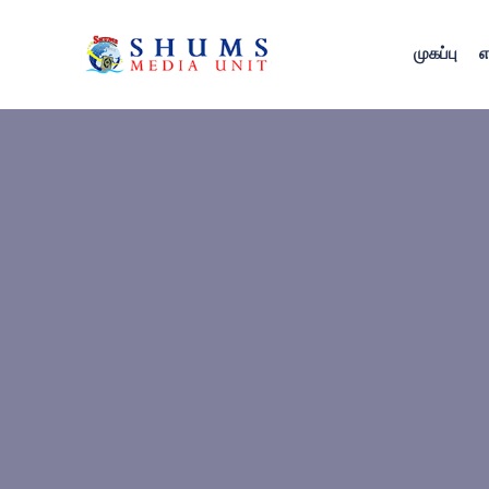
முகப்பு
எ