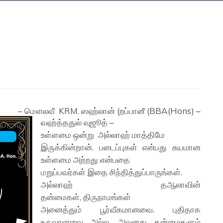
– மௌலவீ KRM. ஸஹ்லான் (றப்பானீ (BBA(Hons) –
வஹ்த்ததுல் வுஜூத் –
உள்ளமை ஒன்று அல்லாஹ் மாத்திமே
இருக்கின்றான். படைப்புகள் என்பது சுயமான
உள்ளமை அற்றது என்பதை​
மறுப்பவர்கள் இதை சிந்தித்துப்பாருங்கள்.
அல்லாஹ் தஆலாவின்
தன்மைகள், திருநாமங்கள்
அனைத்தும் பூர்வீகமானவை. புதிதாக
உருவானவை அல்ல. அவனது தன்மைகளும்