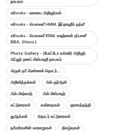
நாயகம்
eBooks - ஏனைய அறிஞர்கள்
eBooks - மௌலவீ HMM. இப்றாஹீம் நத்வீ
eBooks - மௌலவீ KRM. ஸஹ்லான் றப்பானீ
BBA. (Hons.)
Photo Gallery - (போட்டோ கலெரி) அறிஞர்
அப்துர் றஊப் மிஸ்பாஹீ நாயகம்
அருள் நபீ அண்ணல் தொடர்...
அறிவித்தல்கள்
அல் குர்ஆன்
அல் மிஷ்காத்
அல் மிஸ்பாஹ்
கட்டுரைகள்
கவிதைகள்
ஞானத்தந்தி
துஆக்கள்
தொடர் கட்டுரைகள்
நபீமார்களின் வரலாறுகள்
நிகழ்வுகள்