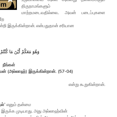
திருநாமங்களும்
மாற்றமடைவதில்லை.. அவன் படைப்புகளை
றே
ன்றி இருக்கின்றான். என்பதுதான் சரியான
وَهُوَ مَعَكُمْ أَيْنَ مَا كُنْتُ
நீங்கள்
வன் (அல்லாஹ்) இருக்கின்றான். (57-04)
என்று கூறுகின்றான்.
ல்
” எனும் தன்மை
 இருக்க முடியாது. அது அல்லாஹ்வின்