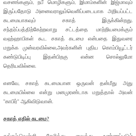
வசனங்களும், நபீ மொழிகளும், இமாம்களின் இஜ்மாவும்
இருப்பதோடு அனைவராலும்வெளிப்படையாக அறியப்பட்ட
கடமையாகவும் சகாத் இருக்கின்றது.
சந்தர்ப்பத்திற்கேற்றவாறு சட்டத்தை மாற்றியமைக்கும்
வஹ்ஹாபிகள் கூட சகாத் கடமை என்பதை இதுவரை
மறுக்க முன்வரவில்லை,அவர்களின் புதிய கொம்பியூட்டர்
கண்டுபிடிப்பு இதன்பிறகு என்ன சொல்லுமோ
தெரியவில்லை.
எனவே, சகாத் கடமையான ஒருவன் தன்மீது அது
கடமையில்லை என்று மனமுரண்டாக மறுத்தால் அவன்
“காபிர்” ஆகிவிடுவான்.
சகாத் எதில் கடமை?
தங்கம்,வெள்ளி சேமித்து வைத்து உண்ணப்படும்