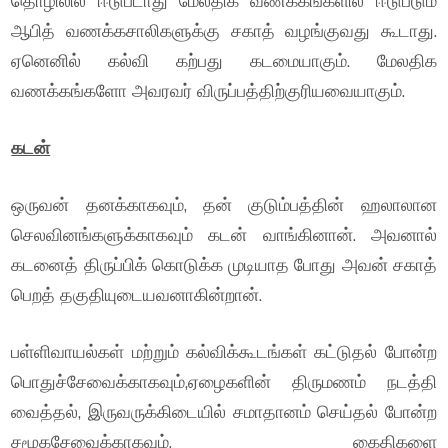
தொழிலில் ஈடுபடாது மேலதிக வணக்கங்களில் ஈடுபடும்
ஆபித் வணக்கசாலிகளுக்கு சகாத் வழங்குவது கூடாது.
ஏனெனில் கல்வி கற்பது கடமையாகும். மேலதிக
வணக்கங்களோ அவரவர் விருப்பத்திற்குரியவையாகும்.
கடன்
ஒருவன் தனக்காகவும், தன் குடும்பத்தின் ஹலாலான
செலவினங்களுக்காகவும் கடன் வாங்கினான். அவனால்
கடனைத் திருப்பிக் கொடுக்க முடியாத போது அவன் சகாத்
பெறத் தகுதியுடையவனாகின்றான்.
பள்ளிவாயல்கள் மற்றும் கல்விக்கூடங்கள் கட்டுதல் போன்ற
பொதுச்சேவைக்காகவும்,ஏழைகளின் திருமணம் நடத்தி
வைத்தல், இருவருக்கிடையில் சமாதானம் செய்தல் போன்ற
சமூகசேவைக்காகவும், கைதிகளை