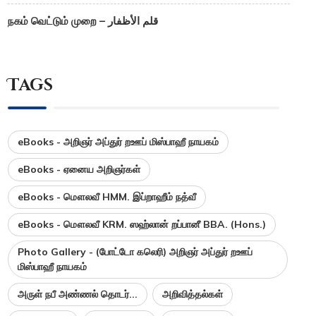
நகம் வெட்டும் முறை – قلم الأظفار
Tags
eBooks - அறிஞர் அப்துர் றஊப் மிஸ்பாஹீ நாயகம்
eBooks - ஏனைய அறிஞர்கள்
eBooks - மௌலவீ HMM. இப்றாஹீம் நத்வீ
eBooks - மௌலவீ KRM. ஸஹ்லான் றப்பானீ BBA. (Hons.)
Photo Gallery - (போட்டோ கலெரி) அறிஞர் அப்துர் றஊப்
மிஸ்பாஹீ நாயகம்
அருள் நபீ அண்ணல் தொடர்...
அறிவித்தல்கள்