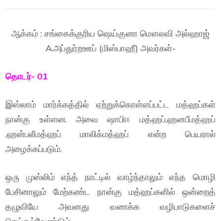
ஆக்கம் : சங்கைக்குரிய ஷெய்குனா மௌலவி அல்ஹாஜ்
A.அப்துர்றஊப் (மிஸ்பாஹீ) அவர்கள்-
தொடர்- 01
இஸ்லாம் மார்க்கத்தில் ஏற்றுக்கொள்ளப்பட்ட மத்ஹப்கள்
நான்கு உள்ளன. அவை ஷாபிஈ மத்ஹப்,ஹனபீமத்ஹப்
,ஹன்பலீமத்ஹப் மாலிக்மத்ஹப் என்ற பெயரால்
அழைக்கப்படும்.
ஒரு முஸ்லிம் எந்த் நாட்டில் வாழ்ந்தாலும் எந்த மொழி
பேசினாலும் மேற்கண்ட நான்கு மத்ஹப்களில் ஒன்றைத்
தழுவியே அவனது வணக்க வழிபாடுகளைச்