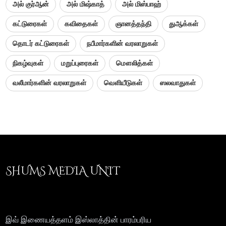
அல் குர்ஆன்
அல் மிஷ்காத்
அல் மிஸ்பாஹ்
கட்டுரைகள்
கவிதைகள்
ஞானத்தந்தி
துஆக்கள்
தொடர் கட்டுரைகள்
நபீமார்களின் வரலாறுகள்
நிகழ்வுகள்
மறுப்புரைகள்
மௌலித்கள்
வலீமார்களின் வரலாறுகள்
வெளியீடுகள்
ஸலவாதுகள்
SHUMS MEDIA UNIT
இவ் இணையத்தளம் இஸ்லாத்தின் பாரம்பரிய