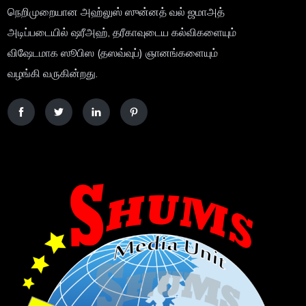
நெறிமுறையான அஹ்லுஸ் ஸுன்னத் வல் ஜமாஅத்
அடிப்படையில் ஷரீஅஹ், தரீகாவுடைய கல்விகளையும்
விஷேடமாக ஸூபிஸ (தஸவ்வுப்) ஞானங்களையும்
வழங்கி வருகின்றது.