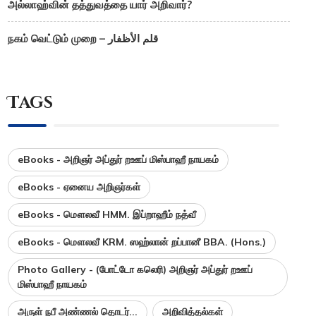
அல்லாஹ்வின் தத்துவத்தை யார் அறிவார்?
நகம் வெட்டும் முறை – قلم الأظفار
Tags
eBooks - அறிஞர் அப்துர் றஊப் மிஸ்பாஹீ நாயகம்
eBooks - ஏனைய அறிஞர்கள்
eBooks - மௌலவீ HMM. இப்றாஹீம் நத்வீ
eBooks - மௌலவீ KRM. ஸஹ்லான் றப்பானீ BBA. (Hons.)
Photo Gallery - (போட்டோ கலெரி) அறிஞர் அப்துர் றஊப்
மிஸ்பாஹீ நாயகம்
அருள் நபீ அண்ணல் தொடர்...
அறிவித்தல்கள்