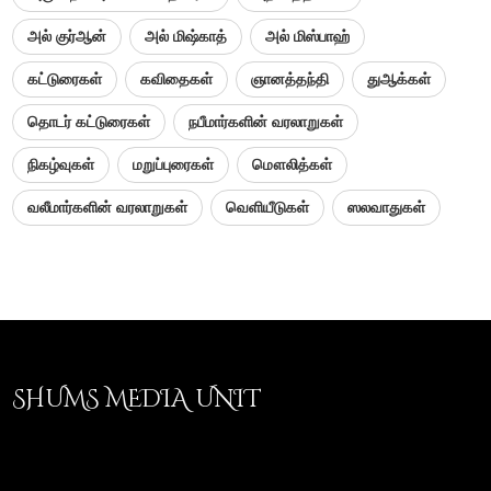
அல் குர்ஆன்
அல் மிஷ்காத்
அல் மிஸ்பாஹ்
கட்டுரைகள்
கவிதைகள்
ஞானத்தந்தி
துஆக்கள்
தொடர் கட்டுரைகள்
நபீமார்களின் வரலாறுகள்
நிகழ்வுகள்
மறுப்புரைகள்
மௌலித்கள்
வலீமார்களின் வரலாறுகள்
வெளியீடுகள்
ஸலவாதுகள்
SHUMS MEDIA UNIT