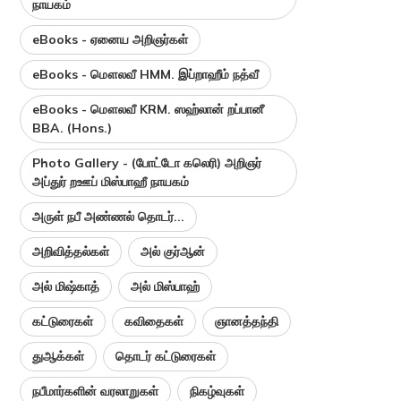
நாயகம்
eBooks - ஏனைய அறிஞர்கள்
eBooks - மௌலவீ HMM. இப்றாஹீம் நத்வீ
eBooks - மௌலவீ KRM. ஸஹ்லான் றப்பானீ
BBA. (Hons.)
Photo Gallery - (போட்டோ கலெரி) அறிஞர்
அப்துர் றஊப் மிஸ்பாஹீ நாயகம்
அருள் நபீ அண்ணல் தொடர்...
அறிவித்தல்கள்
அல் குர்ஆன்
அல் மிஷ்காத்
அல் மிஸ்பாஹ்
கட்டுரைகள்
கவிதைகள்
ஞானத்தந்தி
துஆக்கள்
தொடர் கட்டுரைகள்
நபீமார்களின் வரலாறுகள்
நிகழ்வுகள்