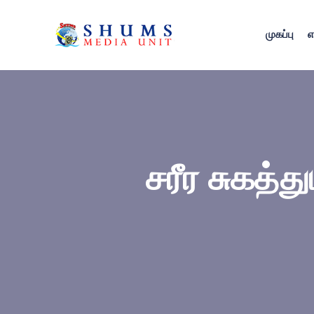
முகப்பு
எ
சரீர சுகத்த