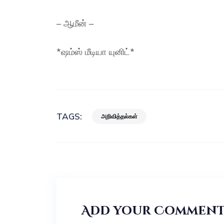
– ஆமீன் –
*ஷம்ஸ் மீடியா யுனிட்*
TAGS:
அறிவித்தல்கள்
Add your Commen