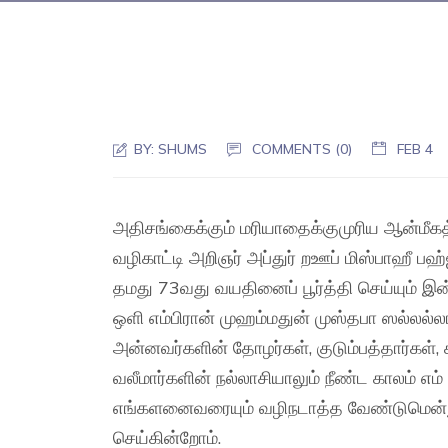
BY:
SHUMS
COMMENTS (0)
FEB 4
அதிசங்கைக்கும் மரியாதைக்குமுரிய ஆன்மீகத்
வழிகாட்டி அறிஞர் அப்துர் றஊப் மிஸ்பாஹீ ப
தமது 73வது வயதினைப் பூர்த்தி செய்யும் இன
ஒளி எம்பிரான் முஹம்மதுன் முஸ்தபா ஸல்ல
அன்னவர்களின் தோழர்கள், குடும்பத்தார்கள்
வலீமார்களின் நல்ல
ாசியாலும் நீண்ட காலம் எம
எங்களனைவரையும் வழிநடாத்த வேண்டுமென்று
செய்கின்றோம்.