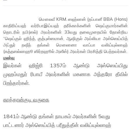
மௌலவீ KRM. ஸஹ்லான் (றப்பானீ BBA (Hons)
காதிரிய்யஹ் வர்ரிபாஇய்யஹ் தரீக்காக்களின் ஷெய்குமார்களின்
தொடரில் நபி(ஸல்) அவர்களின் 33வது தலைமுறையில் தோன்றிய
“ஷெய்குல் ஹிந்த், குத்புஸ்ஸமான், ஆஷிகுல் அவ்லியா அஸ்ஸெய்யித்
அப்துர் றஷீத் தங்கள் மௌலானா வாப்பா வலிய்யுல்லாஹ்
(கத்தஸல்லாஹூ ஸிர்றஹூல் அஸீஸ்) அவர்கள் பிரசித்தி பெற்றவர்கள்.
மலர்வு
இவர்கள் ஹிஜ்ரி 1357ம் ஆண்டு அஸ்ஸெய்யிது
முஹம்மதுர் ரிபாயீ அவர்களின் மகனாக அந்தரோ தீவில்
பிறந்தார்கள்.
காத்தான்குடி வருகை
1841ம் ஆண்டு தங்கள் நாயகம் அவர்களின் 5வது
பாட்டனார் அஸ்ஸெய்யித் பரீதுத்தீன் வலிய்யுல்லாஹ்