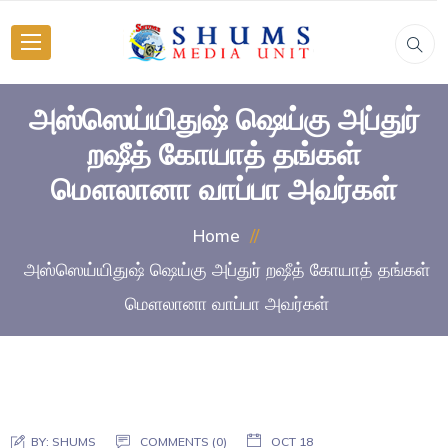
அஸ்ஸெய்யிதுஷ் ஷெய்கு அப்துர்
றஷீத் கோயாத் தங்கள்
மௌலானா வாப்பா அவர்கள்
Home
அஸ்ஸெய்யிதுஷ் ஷெய்கு அப்துர் றஷீத் கோயாத் தங்கள்
மௌலானா வாப்பா அவர்கள்
BY:
SHUMS
COMMENTS (0)
OCT 18