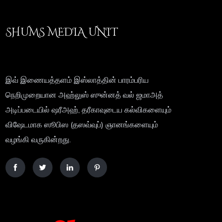
SHUMS MEDIA UNIT
இவ் இணையத்தளம் இஸ்லாத்தின் பாரம்பரிய
நெறிமுறையான அஹ்லுஸ் ஸுன்னத் வல் ஜமாஅத்
அடிப்படையில் ஷரீஅஹ், தரீகாவுடைய கல்விகளையும்
விஷேடமாக ஸூபிஸ (தஸவ்வுப்) ஞானங்களையும்
வழங்கி வருகின்றது.