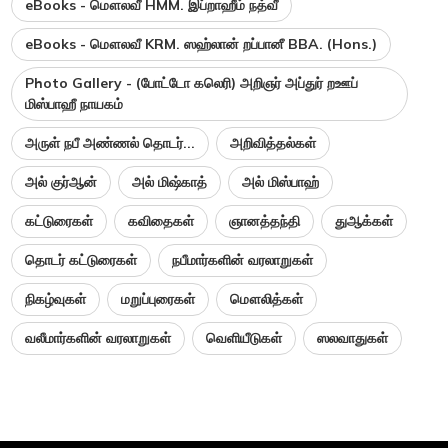
eBooks - மௌலவீ HMM. இப்றாஹீம் நத்வீ
eBooks - மௌலவீ KRM. ஸஹ்லான் றப்பானீ BBA. (Hons.)
Photo Gallery - (போட்டோ கலெரி) அறிஞர் அப்துர் றஊப்
மிஸ்பாஹீ நாயகம்
அருள் நபீ அண்ணல் தொடர்...
அறிவித்தல்கள்
அல் குர்ஆன்
அல் மிஷ்காத்
அல் மிஸ்பாஹ்
கட்டுரைகள்
கவிதைகள்
ஞானத்தந்தி
துஆக்கள்
தொடர் கட்டுரைகள்
நபீமார்களின் வரலாறுகள்
நிகழ்வுகள்
மறுப்புரைகள்
மௌலித்கள்
வலீமார்களின் வரலாறுகள்
வெளியீடுகள்
ஸலவாதுகள்