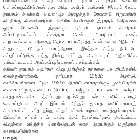
பலனளிக்கவில்லை. விஷேட வைத்திய நிபுணரை அழைத்துவர சென்று
கொண்டிருக்கின்றேன் என அந்த மனிதர் கூறினார். இதைக் கேட்ட
நாயகம் அவர்கள் அவரையும் அழைத்துக் கொண்டு சிறுவனின்
வீட்டுக்கு விரைந்தார்கள். அங்கே அப்போதும் இரத்தம் அதிகமாக
ஓடிக் கொண்டே இருந்தது. தங்கள் நாயகம் அவர்கள்
அச்சிறுவனுக்குப் பக்கத்தில் சென்று “யாரிபாயி” எனக்
கூறியவர்களாக அவனது தொடையில் அடித்தார்கள். என்ன அதிசயம்!
அதுவரை பீரிட்டுப் பாய்ந்தோடிய இரத்தம் அந்த நிமிடமே
கட்டுப்பாட்டுக்கு வந்து நின்று விட்டது. அனைவரும் அதிசயிக்க
தங்கள் நாயகம் அவர்கள் புன்முறுவல் செய்தார்கள்.
தங்கள் நாயகம் அவர்கள் விஷ முறிஞ்சும் கற்களை பல இடங்களில்
வைத்துள்ளார்கள். குறிப்பாக 1958ம் ஆண்டில்
காங்கேயனோடையிலும் 1968ம் ஆண்டு காத்தான்குடி முஹ்யித்தீன்
தைக்காவிலும், கண்டி பட்டுப்பிட்டி மஸ்ஜிதுர் ரிபாஈ பள்ளிவாயலிலும்
காத்தான்குடி05 பத்ரிய்யஹ் ஜும்அஹ் பள்ளிவாயலில் சமாதி
கொண்டுள்ள அபுல் இர்பான் அப்துல் ஜவாத் வலிய்யுல்லாஹ்
அவர்களின் புனித தர்ஹாவிலும் விஷக் கற்கள் வைத்துள்ளார்கள்.
இப்புனித கற்கள் நாய், பாம்பு, தேள் போன்றவற்றால் தீண்டப்பட்ட
விஷத்தை உறிஞ்சிக் கொள்வதுடன் வாத நோய்க்கும் மருந்தாக
காணப்படுகின்றன.
மறைவு