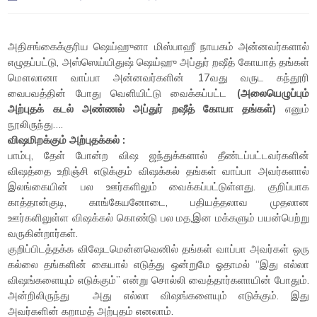
அதிசங்கைக்குரிய ஷெய்ஹுனா மிஸ்பாஹீ நாயகம் அன்னவர்களால்
எழுதப்பட்டு, அஸ்ஸெய்யிதுஷ் ஷெய்ஹு அப்துர் றஷீத் கோயாத் தங்கள்
மௌலானா வாப்பா அன்னவர்களின் 17வது வருட கந்தூரி
வைபவத்தின் போது வெளியிட்டு வைக்கப்பட்ட
(அலையெழுப்பும்
அற்புதக் கடல் அண்ணல் அப்துர் றஷீத் கோயா தங்கள்)
எனும்
நூலிருந்து….
விஷமிறக்கும் அற்புதக்கல் :
பாம்பு, தேள் போன்ற விஷ ஜந்துக்களால் தீண்டப்பட்டவர்களின்
விஷத்தை உறிஞ்சி எடுக்கும் விஷக்கல் தங்கள் வாப்பா அவர்களால்
இலங்கையின் பல ஊர்களிலும் வைக்கப்பட்டுள்ளது. குறிப்பாக
காத்தான்குடி, காங்கேயனோடை, பதியத்தலாவ முதலான
ஊர்களிலுள்ள விஷக்கல் கொண்டு பல மத,இன மக்களும் பயன்பெற்று
வருகின்றார்கள்.
குறிப்பிடத்தக்க விஷேடமென்னவெனில் தங்கள் வாப்பா அவர்கள் ஒரு
கல்லை தங்களின் கையால் எடுத்து ஒன்றுமே ஓதாமல் “இது எல்லா
விஷங்களையும் எடுக்கும்” என்று சொல்லி வைத்தார்களாயின் போதும்.
அன்றிலிருந்து அது எல்லா விஷங்களையும் எடுக்கும். இது
அவர்களின் கறாமத் அற்புதம் எனலாம்.