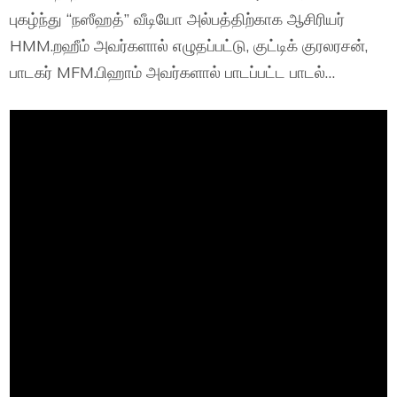
புகழ்ந்து “நஸீஹத்” வீடியோ அல்பத்திற்காக ஆசிரியர்
HMM.றஹீம் அவர்களால் எழுதப்பட்டு, குட்டிக் குரலரசன்,
பாடகர் MFM.பிஹாம் அவர்களால் பாடப்பட்ட பாடல்…