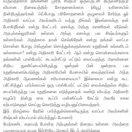
வருவதற்காக தங்களின் முரீத் சிஷ்யர் ஒருவருடன் திருவனந்தபுர
விமான நிலையத்தில் சோதனைக்காக (கியூ) வரிசையில்
நின்றிருந்தார்கள். அப்போது பரிசோதனைக் குழுவைச் சேர்ந்த ஓர்
அதிகாரி வாப்பா அவர்களிடம் வந்து நீங்கள் இலங்கைக்கு ஏன்
போகிறீர்கள் என்று கேட்டார். எனக்கு அங்கு காணிகள், வீடுகள்,
அறபுக்கல்லூரிகள் உள்ளன. அங்கு எனக்கு பல சிஷ்யர்களும்
உள்ளார்கள். அதற்காக நான் செல்கிறேன் என்று தங்கள் வாப்பா
சொன்ன போது அங்குள்ள சொத்துக்களுக்கான உறுதிகள் உங்களிடம்
உள்ளனவா? என்று அதிகாரி கேட்டார். ஆம் என்று சொன்னவர்களாக
தங்களின் பாஸ்போர்ட் கடவுச்சீட்டு மட்டும் வைப்பதற்கு அளவிலான
சிறிய துணிப்பையிலிருந்து ஒன்றன் பின் ஒன்றாக பல
உறுதிகளையெடுத்து அதிகாரியின் மேசையில் வைத்தார்கள். அந்த
அதிகாரி ஆவணங்கள் சரியானவையா? இல்லையா என்று கூட
பரீட்சித்துப் பார்க்காமல் ஒரு பாஸ்போர்ட் மட்டும் வைக்கத்தக்க சிறிய
பையிலிருந்து பல உறுதிகளை எடுத்ததைக் கண்டு வியந்த அதிகாரி
எழும்பி நின்று கை கூப்பி மன்னிப்புக் கேட்டு அவரே சகல
ஏற்பாடுகளும் செய்து கொடுத்து வழியனுப்பிவைத்தார்.
இந் நிகழ்வை நேரில் பார்த்துக்கொண்டிருந்த வாப்பா அவர்களின்
சிஷ்யன் வியப்பால் வியர்த்துப் போனார்.
மேற்கண்ட கறாமத் போன்ற அற்புதங்கள் நிறைய உள்ளன. அவற்றை
முழுமையாக எழுத இச்சிறிய பிரசுரம் இடம் தரவில்லை.