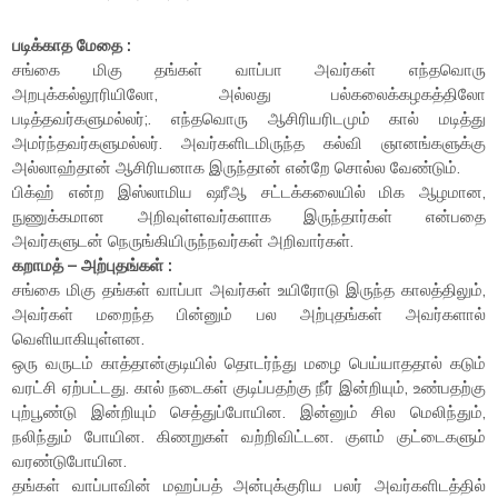
படிக்காத மேதை :
சங்கை மிகு தங்கள் வாப்பா அவர்கள் எந்தவொரு
அறபுக்கல்லூரியிலோ, அல்லது பல்கலைக்கழகத்திலோ
படித்தவர்களுமல்லர்;. எந்தவொரு ஆசிரியரிடமும் கால் மடித்து
அமர்ந்தவர்களுமல்லர். அவர்களிடமிருந்த கல்வி ஞானங்களுக்கு
அல்லாஹ்தான் ஆசிரியனாக இருந்தான் என்றே சொல்ல வேண்டும்.
பிக்ஹ் என்ற இஸ்லாமிய ஷரீஆ சட்டக்கலையில் மிக ஆழமான,
நுணுக்கமான அறிவுள்ளவர்களாக இருந்தார்கள் என்பதை
அவர்களுடன் நெருங்கியிருந்நவர்கள் அறிவார்கள்.
கறாமத் – அற்புதங்கள் :
சங்கை மிகு தங்கள் வாப்பா அவர்கள் உயிரோடு இருந்த காலத்திலும்,
அவர்கள் மறைந்த பின்னும் பல அற்புதங்கள் அவர்களால்
வெளியாகியுள்ளன.
ஒரு வருடம் காத்தான்குடியில் தொடர்ந்து மழை பெய்யாததால் கடும்
வரட்சி ஏற்பட்டது. கால் நடைகள் குடிப்பதற்கு நீர் இன்றியும், உண்பதற்கு
புற்பூண்டு இன்றியும் செத்துப்போயின. இன்னும் சில மெலிந்தும்,
நலிந்தும் போயின. கிணறுகள் வற்றிவிட்டன. குளம் குட்டைகளும்
வரண்டுபோயின.
தங்கள் வாப்பாவின் மஹப்பத் அன்புக்குரிய பலர் அவர்களிடத்தில்