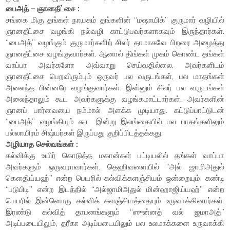
பைஅத்
–
ஞானதீட்சை :
சங்கை மிகு தங்கள் நாயகம் தங்களின் “மஷாயிக்” குருமார் வழியில்
ஞானதீட்சை வழங்கி நல்வழி காட்டுபவர்களாகவும் இருந்தார்கள்.
“பைஅத்” வழங்கும் குருமார்களிற் சிலர் தாமாகவே பிறரை அழைத்து
ஞானதீட்சை வழங்குவார்கள். ஆனால் திங்கள் முகம் கொண்ட தங்கள்
வாப்பா அவர்களோ அவ்வாறு செய்வதில்லை. அவர்களிடம்
ஞானதீட்சை பெறவிரும்பும் ஒருவர் பல வருடங்கள், பல மாதங்கள்
அலைந்த பின்னரே வழங்குவார்கள். இன்னும் சிலர் பல வருடங்கள்
அலைந்தாலும் கூட அவர்களுக்கு வழங்கமாட்டார்கள். அவர்களின்
ஞானப் பார்வையை நம்மால் அளக்க முடியாது. கட்டுப்பாட்டுடன்
“பைஅத்” வழங்கியும் கூட இன்று இலங்கையில் பல பாகங்களிலும்
பல்லாயிரம் சிஷ்யர்கள் இருப்பது குறிப்பிடத்தக்கது.
அழியாத செல்வங்கள் :
கல்விக்கு உயிர் கொடுத்த மகான்கள் பட்டியலில் தங்கள் வாப்பா
அவர்களும் ஒருவராவார்கள். தெஹிவளையில் “அல் ஜாமிஅதுல்
கௌதிய்யஹ்” என்ற பெயரில் கல்விக்களஞ்சியம் ஒன்றையும், கண்டி
“படுபிடி” என்ற இடத்தில் “அல்ஜாமிஅதுல் மின்ஹாஜிய்யஹ்” என்ற
பெயரில் இன்னொரு கல்விக் களஞ்சியத்தையும் உருவாக்கினார்கள்.
இரண்டு கல்வித் தாபனங்களும் “ஸுன்னத் வல் ஜமாஅத்”
அடிப்படையிலும், தரீகா அடிப்படையிலும் பல உலமாக்களை உருவாக்கி