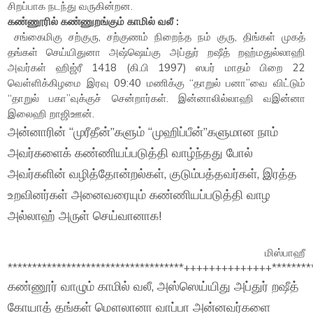
சிறப்பாக நடந்து வருகின்றன.
கண்ணூரில் கண்ணுறங்கும் காமில் வலீ :
சங்கைமிகு சற்குரு, சற்குணம் நிறைந்த நம் குரு, திங்கள் முகத்
தங்கள் செய்யிதுனா அஷ்ஷெய்கு அப்துர் றஷீத் றஹ்மதுல்லாஹி
அவர்கள் ஹிஜ்ரீ 1418 (கி.பி 1997) ஸபர் மாதம் பிறை 22
வெள்ளிக்கிழமை இரவு 09:40 மணிக்கு “தாறுல் பனா”வை விட்டும்
“தாறுல் பகா”வுக்குச் சென்றார்கள். இன்னாலில்லாஹி வஇன்னா
இலைஹி றாஜிஊன்.
அன்னாரின் “முரீதீன்”களும் “முஹிப்பீன்”களுமான நாம்
அவர்களைக் கண்ணியப்படுத்தி வாழ்ந்தது போல்
அவர்களின் வழித்தோன்றல்கள், குடும்பத்தவர்கள், இரத்த
உறவினர்கள் அனைவரையும் கண்ணியப்படுத்தி வாழ
அல்லாஹ் அருள் செய்வானாக!
மிஸ்பாஹீ
************************************++++++++++++++*********
கண்ணூர் வாழும் காமில் வலீ, அஸ்ஸெய்யிது அப்துர் றஷீத்
கோயாத் தங்கள் மௌலானா வாப்பா அன்னவர்களை