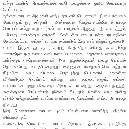
வந்து ஊரின் நிலவரத்தைக் கூறி மழைக்காக துஆ செய்யுமாறு
கேட்டார்கள்.
தங்கள் வாப்பா அவர்கள் குத்பு நாயகம் பெயராலும், ரிபாயீ நாயகம்
பெயராலும் ஒரு கந்தூரி – அன்னதான நிகழ்வு-நடத்தினால் மழை
பெய்யும் என்று கூறினார்கள். பல மாடுகள் அறுத்து கறி சமைத்தும்,
சோறு சமைத்தும் கந்தூரி மிகச் சிறப்பாக நடாத்த ஏற்பாடுகள்
செய்யப்பட்டன. தங்கள் வாப்பா தங்களின் இரு கரம் ஏந்தும் முன்னரே
வானம் இருண்டது, குளிர் காற்று வீசத் தொடங்கியது. கூடி நின்ற
சனத்திரள் ஒரு கணம் வாப்பாவைப் பார்த்தது. மறுகணம் வானத்தைப்
பார்த்தது. ஸுப்ஹானல்லாஹ்! இடி முழக்கத்துடன் மழை பெய்யத்
தொடங்கியது. மழையென்றாலும் மழைதான். பாதைகள் வெள்ளத்தால்
நிரம்பின. மழை விடாமல் தொடர்ந்து பெய்ததால் மக்களின்
வீடுகளிலும் வெள்ளம் ஏறியது. ஊர் தலைவர்களும், தங்கள்
வாப்பாவின் முஹிப்பீன்களும் அவர்களிடம் வந்து மழையை நிறுத்தி
வைக்குமாறு கேட்டார்கள். இன்னும் சில நிமிடங்களில் மழை நின்று
விடும் என்று தங்கள் வாப்பா அவர்கள்கூ றினார்கள். அவ்வாறே மழை
நின்றது.
இது மௌலானா வாப்பா மூலம் வெளியான ஊரறிந்த பகிரங்க
அற்புதமாகும்.
சங்கைமிகு மௌலானா வாப்பா அவர்கள் இலங்கை நாட்டுக்கு