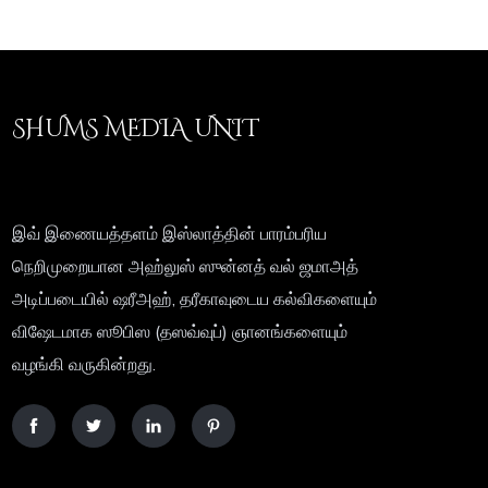
SHUMS MEDIA UNIT
இவ் இணையத்தளம் இஸ்லாத்தின் பாரம்பரிய
நெறிமுறையான அஹ்லுஸ் ஸுன்னத் வல் ஜமாஅத்
அடிப்படையில் ஷரீஅஹ், தரீகாவுடைய கல்விகளையும்
விஷேடமாக ஸூபிஸ (தஸவ்வுப்) ஞானங்களையும்
வழங்கி வருகின்றது.