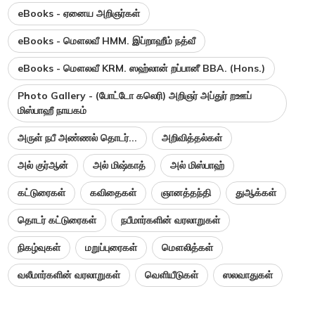
eBooks - ஏனைய அறிஞர்கள்
eBooks - மௌலவீ HMM. இப்றாஹீம் நத்வீ
eBooks - மௌலவீ KRM. ஸஹ்லான் றப்பானீ BBA. (Hons.)
Photo Gallery - (போட்டோ கலெரி) அறிஞர் அப்துர் றஊப்
மிஸ்பாஹீ நாயகம்
அருள் நபீ அண்ணல் தொடர்...
அறிவித்தல்கள்
அல் குர்ஆன்
அல் மிஷ்காத்
அல் மிஸ்பாஹ்
கட்டுரைகள்
கவிதைகள்
ஞானத்தந்தி
துஆக்கள்
தொடர் கட்டுரைகள்
நபீமார்களின் வரலாறுகள்
நிகழ்வுகள்
மறுப்புரைகள்
மௌலித்கள்
வலீமார்களின் வரலாறுகள்
வெளியீடுகள்
ஸலவாதுகள்