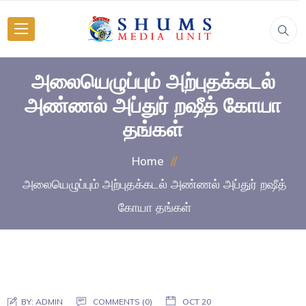
அலையெழுப்பும் அற்புதக்கடல்
அண்ணல் அப்துர் றஷீத் கோயா
தங்கள்
Home
அலையெழுப்பும் அற்புதக்கடல் அண்ணல் அப்துர் றஷீத்
கோயா தங்கள்
BY:
ADMIN
COMMENTS (0)
OCT 20