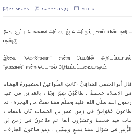
BY:
SHUMS
COMMENTS (0)
APR 13
(தொகுப்பு: மௌலவீ அல்ஹாஜ் A அப்துர் றஊப் மிஸ்பாஹீ –
பஹ்ஜீ)
இவை “கொரோனா” என்ற பெயரில் அறியப்படாமல்
“தாஊன்” என்ற பெயரால் அறியப்பட்டவையாகும்.
قال أبو الحسن المَدائِنيُّ (كانتِ الطّواعينُ المَشهورةُ العِظام
في الإسلام خمسةٌ ، طَاعُوْنْ شِيْرُ وَيْهْ ، بالمَدائِن في عهد
رسول الله صلّى الله عليه وسلّم سنةَ ستٍّ من الهجرة ، ثم
طاعونُ عَمْوَاسْ في زمن عمر بن الخطاب كان بالشام ،
مات فيه خمسةٌ وعشرُون ألفا، ثم طاعونُ في زمنِ بْنِ
الزُّبَيْرِ في شوّال سنة تِسعٍ وسِتّين ، وهو طاعون الجارف،