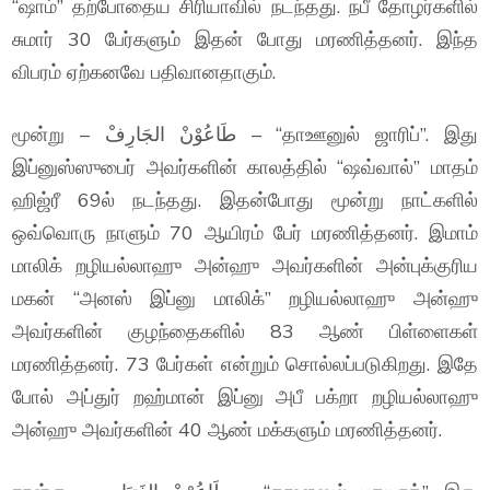
“ஷாம்” தற்போதைய சிரியாவில் நடந்தது. நபீ தோழர்களில்
சுமார் 30 பேர்களும் இதன் போது மரணித்தனர். இந்த
விபரம் ஏற்கனவே பதிவானதாகும்.
மூன்று – طَاعُوْنْ الجَارِفْ – “தாஊனுல் ஜாரிப்”. இது
இப்னுஸ்ஸுபைர் அவர்களின் காலத்தில் “ஷவ்வால்” மாதம்
ஹிஜ்ரீ 69ல் நடந்தது. இதன்போது மூன்று நாட்களில்
ஒவ்வொரு நாளும் 70 ஆயிரம் பேர் மரணித்தனர். இமாம்
மாலிக் றழியல்லாஹு அன்ஹு அவர்களின் அன்புக்குரிய
மகன் “அனஸ் இப்னு மாலிக்” றழியல்லாஹு அன்ஹு
அவர்களின் குழந்தைகளில் 83 ஆண் பிள்ளைகள்
மரணித்தனர். 73 பேர்கள் என்றும் சொல்லப்படுகிறது. இதே
போல் அப்துர் றஹ்மான் இப்னு அபீ பக்றா றழியல்லாஹு
அன்ஹு அவர்களின் 40 ஆண் மக்களும் மரணித்தனர்.