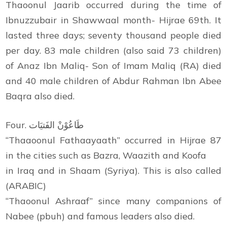
Thaoonul Jaarib occurred during the time of
Ibnuzzubair in Shawwaal month- Hijrae 69th. It
lasted three days; seventy thousand people died
per day. 83 male children (also said 73 children)
of Anaz Ibn Maliq- Son of Imam Maliq (RA) died
and 40 male children of Abdur Rahman Ibn Abee
Baqra also died.
Four. طَاعُوْنْ الفَتيَات
“Thaaoonul Fathaayaath” occurred in Hijrae 87
in the cities such as Bazra, Waazith and Koofa
in Iraq and in Shaam (Syriya). This is also called
(ARABIC)
“Thaoonul Ashraaf” since many companions of
Nabee (pbuh) and famous leaders also died.