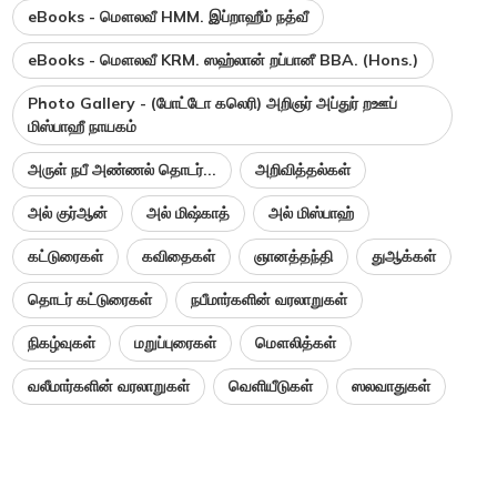
eBooks - மௌலவீ HMM. இப்றாஹீம் நத்வீ
eBooks - மௌலவீ KRM. ஸஹ்லான் றப்பானீ BBA. (Hons.)
Photo Gallery - (போட்டோ கலெரி) அறிஞர் அப்துர் றஊப்
மிஸ்பாஹீ நாயகம்
அருள் நபீ அண்ணல் தொடர்...
அறிவித்தல்கள்
அல் குர்ஆன்
அல் மிஷ்காத்
அல் மிஸ்பாஹ்
கட்டுரைகள்
கவிதைகள்
ஞானத்தந்தி
துஆக்கள்
தொடர் கட்டுரைகள்
நபீமார்களின் வரலாறுகள்
நிகழ்வுகள்
மறுப்புரைகள்
மௌலித்கள்
வலீமார்களின் வரலாறுகள்
வெளியீடுகள்
ஸலவாதுகள்