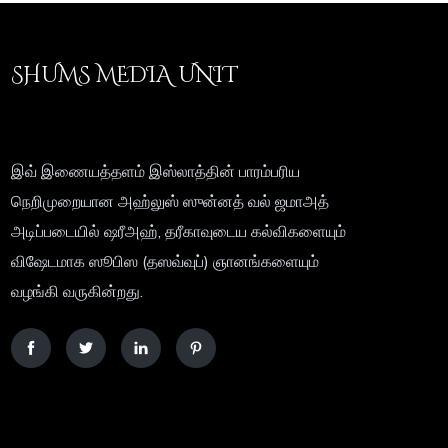
SHUMS MEDIA UNIT
இவ் இணையத்தளம் இஸ்லாத்தின் பாரம்பரிய
நெறிமுறையான அஹ்லுஸ் ஸுன்னத் வல் ஜமாஅத்
அடிப்படையில் ஷரீஅஹ், தரீகாவுடைய கல்விகளையும்
விஷேடமாக ஸூபிஸ (தஸவ்வுப்) ஞானங்களையும்
வழங்கி வருகின்றது.