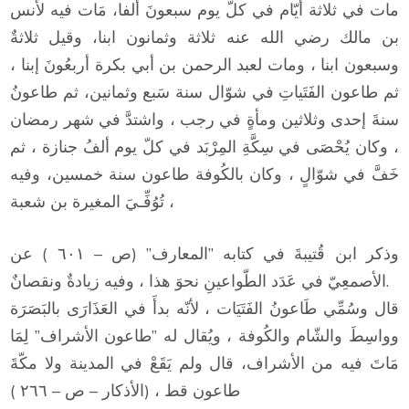
مات في ثلاثة أيّام في كلّ يوم سبعونَ ألفا، مَات فيه لأنس
بن مالك رضي الله عنه ثلاثة وثمانون ابنا، وقيل ثلاثةٌ
وسبعون ابنا ، ومات لعبد الرحمن بن أبي بكرة أربعُونَ إبنا ،
ثم طاعون الفَتَياتِ في شوّال سنة سَبع وثمانين، ثم طاعونُ
سنةَ إحدى وثلاثين ومأةٍ في رجب ، واشتدَّ في شهر رمضان
، وكان يُحْصَى في سِكَّةِ المِرْبَد في كلّ يوم ألفُ جنازة ، ثم
خَفَّ في شوّالٍ ، وكان بالكُوفة طاعون سنة خمسين، وفيه
تُوُفِّـيَ المغيرة بن شعبة ،
وذكر ابن قُتيبةَ في كتابه ”المعارف” (ص – ٦٠١ ) عن
الأصمعِيّ في عَدَد الطّواعينِ نحوَ هذا ، وفيه زيادةٌ ونقصانٌ.
قال وسُمِّي طَاعونُ الفَتَيَات ، لأنّه بدأَ في العَذَارَى بالبَصَرَة
وواسِطَ والشّام والكُوفة ، ويُقال له ”طاعون الأشراف” لِمَا
مَاتَ فيه من الأشراف، قال ولم يَقَعْ في المدينة ولا مكّةَ
طاعون قط ، (الأذكار – ص – ٢٦٦ )