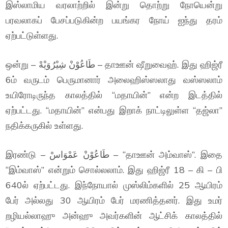
இஸ்லாமிய வரலாற்றில் இன்று தொற்று நோயென்று
பரவலாகப் பேசப்படுகின்ற பயங்கர நோய் ஐந்து தரம்
ஏற்பட்டுள்ளது.
ஒன்று – طَاعُوْنْ شِيْرُوَيْهْ – தாஊன் ஷீறுவைஹ். இது ஹிஜ்ரீ
6ம் வருடம் பெருமானார் அலைஹிஸ்ஸலாது வஸ்ஸலாம்
உயிரோடிருந்த காலத்தில் “மதாயின்” என்ற இடத்தில்
ஏற்பட்டது. “மதாயின்” என்பது இறாக் நாட்டிலுள்ள “தஜ்லா”
நதிக்கருகில் உள்ளது.
இரண்டு – طَاعُوْنْ عَمْوَاسْ – “தாஊன் அம்வாஸ்”. இதை
“இம்வாஸ்” என்றும் சொல்லலாம். இது ஹிஜ்ரீ 18 – கி – பி
640ல் ஏற்பட்டது. இந்நோயால் முஸ்லிம்களில் 25 ஆயிரம்
பேர் அல்லது 30 ஆயிரம் பேர் மரணித்தனர். இது உமர்
றழியல்லாஹு அன்ஹு அவர்களின் ஆட்சிக் காலத்தில்