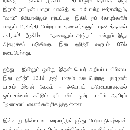
நான்கு – طَاعُوْنْ الفَتيَات – “தாஊனுல் பதயாத்”. இது
இறாக் நாட்டின் பஸறா, வாஸித், கூபா போன்ற ஊர்களிலும்,
“ஷாம்” சிரியாவிலும் ஏற்பட்டது. இதில் நபீ தோழர்களிற்
பலரும், பிரசித்தி பெற்ற பல தலைவர்களும் மரணித்ததால்
طَاعُوْنْ الأشراف – “தாஊனுல் அஷ்றாப்” என்றும் இது
அழைக்கப் படுகிறது. இது ஹிஜ்ரீ வருடம் 87ல்
நடைபெற்றது.
ஐந்து – இன்னும் ஒன்று. இதன் பெயர் அறியப்படவில்லை.
இது ஹிஜ்ரீ 131ல் றஜப் மாதம் நடைபெற்றது. நமழான்
மாதம் இதன் வேகம் – அகோரம் கடுமையானதால்
ஒட்டகங்கள் கட்டும் ஏரியாவில் ஒரே நாளில் ஆயிரம்
“ஜனாஸா” மரணங்கள் நிகழ்ந்துள்ளன.
இவ்வாறு இஸ்லாமிய வரலாற்றில் ஐந்து பெரிய நிகழ்வுகள்
நடந்துள்ளன. பல்லாயிரம் முஸ்லிம்கள் மரணித்துள்ளனர்.