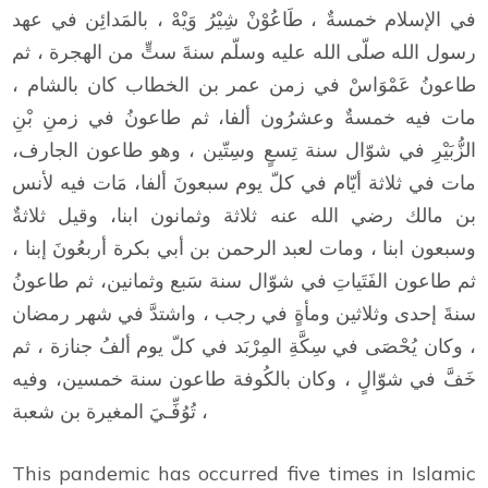
في الإسلام خمسةٌ ، طَاعُوْنْ شِيْرُ وَيْهْ ، بالمَدائِن في عهد
رسول الله صلّى الله عليه وسلّم سنةَ ستٍّ من الهجرة ، ثم
طاعونُ عَمْوَاسْ في زمن عمر بن الخطاب كان بالشام ،
مات فيه خمسةٌ وعشرُون ألفا، ثم طاعونُ في زمنِ بْنِ
الزُّبَيْرِ في شوّال سنة تِسعٍ وسِتّين ، وهو طاعون الجارف،
مات في ثلاثة أيّام في كلّ يوم سبعونَ ألفا، مَات فيه لأنس
بن مالك رضي الله عنه ثلاثة وثمانون ابنا، وقيل ثلاثةٌ
وسبعون ابنا ، ومات لعبد الرحمن بن أبي بكرة أربعُونَ إبنا ،
ثم طاعون الفَتَياتِ في شوّال سنة سَبع وثمانين، ثم طاعونُ
سنةَ إحدى وثلاثين ومأةٍ في رجب ، واشتدَّ في شهر رمضان
، وكان يُحْصَى في سِكَّةِ المِرْبَد في كلّ يوم ألفُ جنازة ، ثم
خَفَّ في شوّالٍ ، وكان بالكُوفة طاعون سنة خمسين، وفيه
تُوُفِّـيَ المغيرة بن شعبة ،
This pandemic has occurred five times in Islamic