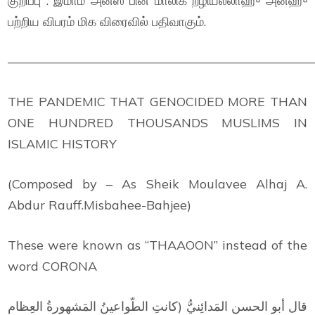
குறிப்பு : இமாம் அனஸ் பின் மாலிக் றழியல்லாஹு அன்ஹு
பற்றிய விபரம் மிக விரைவில் பதிவாகும்.
—————————————————————————
THE PANDEMIC THAT GENOCIDED MORE THAN
ONE HUNDRED THOUSANDS MUSLIMS IN
ISLAMIC HISTORY
(Composed by – As Sheik Moulavee Alhaj A.
Abdur Rauff.Misbahee-Bahjee)
These were known as “THAAOON” instead of the
word CORONA
قال أبو الحسن المَدائِنيُّ (كانتِ الطّواعينُ المَشهورةُ العِظام