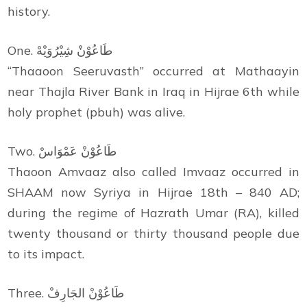
history.
One. طَاعُوْنْ شِيْرُوَيْهْ
“Thaaoon Seeruvasth” occurred at Mathaayin
near Thajla River Bank in Iraq in Hijrae 6th while
holy prophet (pbuh) was alive.
Two. طَاعُوْنْ عَمْوَاسْ
Thaoon Amvaaz also called Imvaaz occurred in
SHAAM now Syriya in Hijrae 18th – 840 AD;
during the regime of Hazrath Umar (RA), killed
twenty thousand or thirty thousand people due
to its impact.
Three. طَاعُوْنْ الجَارِفْ