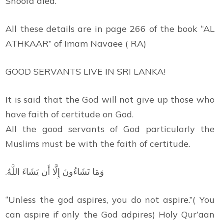
Shoofa died.
All these details are in page 266 of the book “AL
ATHKAAR” of Imam Navaee ( RA)
GOOD SERVANTS LIVE IN SRI LANKA!
It is said that the God will not give up those who
have faith of certitude on God.
All the good servants of God particularly the
Muslims must be with the faith of certitude.
.وَمَا تَشَاءُونَ إِلَّا أَن يَشَاءَ اللَّهُ
“Unless the god aspires, you do not aspire.”( You
can aspire if only the God adpires) Holy Qur’aan