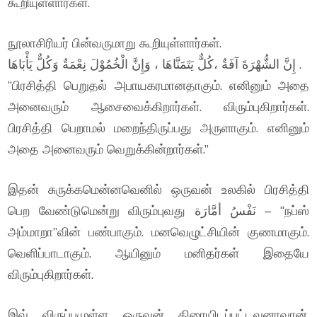
கூறியுள்ளார்கள்.
நூலாசிரியர் பின்வருமாறு கூறியுள்ளார்கள்.
إِنَّ الشُّهْرَةَ آفَةٌ ،كُلٌّ يَتَمَنَّاهَا ، وَإِنَّ الْخُمُوْلَ نِعْمَةٌ وَكُلٌّ يَأْبَاهَا .
“பிரசித்தி பெறுதல் அபாயகரமானதாகும். எனினும் அதை
அனைவரும் ஆசைவைக்கிறார்கள். விரும்புகிறார்கள்.
பிரசித்தி பெறாமல் மறைந்திருப்பது அருளாகும். எனினும்
அதை அனைவரும் வெறுக்கின்றார்கள்.”
இதன் சுருக்கமென்னவெனில் ஒருவன் உலகில் பிரசித்தி
பெற வேண்டுமென்று விரும்புவது نَفْسُ أمَّارَة – “நப்ஸ்
அம்மாறா”வின் பண்பாகும். மனவெழுட்சியின் குணமாகும்.
வெளிப்பாடாகும். ஆயினும் மனிதர்கள் இதையே
விரும்புகிறார்கள்.
இவ் விருப்பமுள்ள ஒருவன் திரையிடப்பட்டவனாவான்.