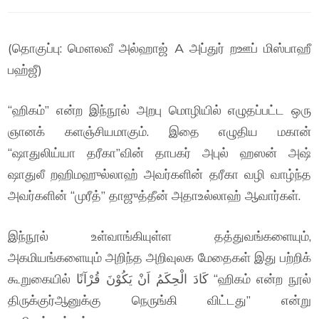
(தொகுப்பு: மௌலவீ அல்ஹாஜ் A அப்துர் றஊப் மிஸ்பாஹீ
பஹ்ஜீ)
“ஹிகம்” என்ற இந்நூல் அறபு மொழியில் எழுதப்பட்ட ஒரு
ஞானக் களஞ்சியமாகும். இதை எழுதிய மகான்
“ஷாதுலிய்யா தரீகா”வின் தாபகர் அபுல் ஹஸன் அஷ்
ஷாதுலீ றஹிமஹுல்லாஹ் அவர்களின் தரீகா வழி வாழ்ந்த
அவர்களின் “முரீத்” தாஜுத்தீன் அதாஉல்லாஹ் ஆவார்கள்.
இந்நூல் உள்வாங்கியுள்ள தத்துவங்களையும்,
அகமியங்களையும் அறிந்த அறிவுலக மேதைகள் இது பற்றிக்
கூறுகையில் كَادَ الْحِكَمُ اَنْ يَكُوْنَ قُرْآنًا “ஹிகம் என்ற நூல்
திருக்குர்ஆனுக்கு நெருங்கி விட்டது” என்று