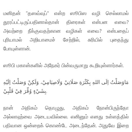
மனிதன் “தஸவ்வுப்” என்ற ஸூபிஸ வழி செல்லாமல்
தூரப்பட்டிருப்பதினால்தான் திரைகள் என்பன எவை?
அவற்றை நீக்குவதற்கான வழிகள் எவை? என்பதைப்
புரியாமல் அறியாமைச் சேற்றில், சுரியில் புதைந்து
போயுள்ளான்.
ஸூபி மகான்களில் அநேகர் பின்வருமாறு கூறியுள்ளார்கள்.
مَاوَصَلْتُ اِلَى اللهِ بِكَثْرَةِ صَلَاتِيْ وَلَاصِيَامِيْ، وَلَكِنْ وَصَلْتُ اِلَيْهِ
بِشَيْءٍ وُقِّرَ فِيْ قَلْبِيْ.
நான் அதிகம் தொழுது, அதிகம் நோன்பிருந்தோ
அல்லாஹ்வை அடையவில்லை. எனினும் எனது உள்ளத்தில்
பதிவான ஒன்றைக் கொண்டே அடைந்தேன். அதுவே இறை