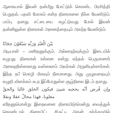
ஆகையால் இவன் தன்மீது போட்டுக் கொண்ட பிரசித்தி
பெறுதல், பதவி மோகம் என்ற திரைகளை நீக்க வேண்டும்.
பாம்பு தனது சட்டையை கழட்டுவது போல் இவன்
தன்னிலுள்ள திரைகள் அனைத்தையும் அகற்ற வேண்டும்.
بَيْنَ الْعَبْدِ وَرَبِّهِ سَبْعُوْنَ حِجَابًا
அடியான் – மனிதனுக்கும், அல்லாஹ்வுக்கும் இடையில்
எழுபது திரைகள் உள்ளன என்று ஏந்தல் பெருமானார்
அலைஹிஸ்ஸலாது வஸ்ஸலாம் அவர்கள் அருளியுள்ளார்கள்.
இந்த நபீ மொழி மிகவும் நீளமானது. அது முழுவதையும்
எழுதி விளக்கம் கூற இப்போதுள்ள சூழ்நிலை இடம் தராது.
وإن فُرض أنّه يحجبه شيئ فيكون الخلق غالبا والحقّ
مغلوبا، فهذا محالٌ عقلا ونقلا
ஏதேனுமொன்று இறைவனை திரையிடுமென்று வைத்துக்
கொண்டால் திரையிட்ட சிருட்டி அதன் கர்த்தாவில்