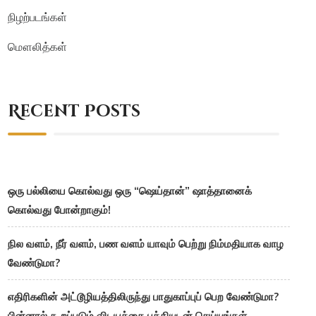
நிழற்படங்கள்
மௌலித்கள்
Recent Posts
ஒரு பல்லியை கொல்வது ஒரு “ஷெய்தான்” ஷாத்தானைக்
கொல்வது போன்றாகும்!
நில வளம், நீர் வளம், பண வளம் யாவும் பெற்று நிம்மதியாக வாழ
வேண்டுமா?
எதிரிகளின் அட்டூழியத்திலிருந்து பாதுகாப்புப் பெற வேண்டுமா?
பின்னால் கூறப்படும் விடயத்தை பக்தியுடன் செய்யுங்கள்.