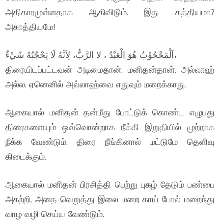
அதிகாரமுள்ளதாக ஆகிவிடும். இது சத்தியமா?
அசாத்தியமே!
اَلْمَحْجُوْبُ هُوَ الْعَبْدُ ، لا الرَّبُّ، لِاَنَّهُ لَا يَحْجُبُهُ شَيْءٌ،
திரையிடப்பட்டவன் அடிமைதான். மனிதன்தான். அல்லாஹ்
அல்ல. ஏனெனில் அல்லாஹ்வை எதுவும் மறைக்காது.
ஆகையால் மனிதன் தன்மீது போட்டுக் கொண்ட எழுபது
திரைகளையும் ஒவ்வொன்றாக நீக்கி இறுதியில் முற்றாக
நீக்க வேண்டும். திரை நீங்கினால் மட்டுமே தெளிவு
கிடைக்கும்.
ஆகையால் மனிதன் பிரசித்தி பெற்று புகழ் தேடும் பண்பை
அகற்றி, அதை வெறுத்து இலை மறை காய் போல் மறைந்து
வாழ வழி செய்ய வேண்டும்.