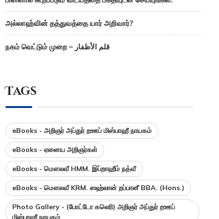
அல்லாஹ்வின் தத்துவத்தை யார் அறிவார்?
நகம் வெட்டும் முறை – قلم الأظفار
Tags
eBooks - அறிஞர் அப்துர் றஊப் மிஸ்பாஹீ நாயகம்
eBooks - ஏனைய அறிஞர்கள்
eBooks - மௌலவீ HMM. இப்றாஹீம் நத்வீ
eBooks - மௌலவீ KRM. ஸஹ்லான் றப்பானீ BBA. (Hons.)
Photo Gallery - (போட்டோ கலெரி) அறிஞர் அப்துர் றஊப்
மிஸ்பாஹீ நாயகம்