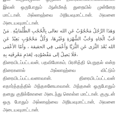
இவன் ஒருபோதும் ஆன்மீகத் துறையில் முன்னேற
மாட்டான். அல்லாஹ்வை அறியவுமாட்டான். அவனை
அடையவுமாட்டான்.
وَهَذَا الرَّجُلُ مَحْجُوْبٌ عَنِ الله تعالى بِالْحُجُبِ الظُّلْمَانِيَّةِ . مَنْ
حُبِّ الْجَاهِ وَحُبِّ الشُّهْرَةِ وَغَيْرِهَا، وَكُلُّ مَحْجُوْبٍ بَعِيْدٌ عَنِ
الله بُعْدَ الثَّرَى عَنِ الثُّرَيَّا وَأَعْمَى فِي الحقيقة ، وأمّا الأعْمَى
فَلَا يَصِلُ إلى مَقْصُوْدِهِ، لِعَدَمِ مَعْرِفَتِه بِهِ،
திரையிடப்பட்டவன், பதவிமோகம், பிரசித்தி பெறுதல் என்ற
திரைகளால் அல்லாஹ்வை விட்டும்
திரையிடப்பட்டவனாவான். திரையிடப்பட்டவன்
எதார்த்தத்தில் அந்தகனேயாவான். அந்தகன் ஒருபோதும்
தனது குறிக்கோளை அடைந்து கொள்ள மாட்டான். குருடன்
ஒரு போதும் அல்லாஹ்வை அறியவுமாட்டான், அவனை
அடையவுமாட்டான்.