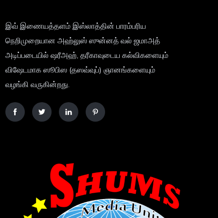
இவ் இணையத்தளம் இஸ்லாத்தின் பாரம்பரிய
நெறிமுறையான அஹ்லுஸ் ஸுன்னத் வல் ஜமாஅத்
அடிப்படையில் ஷரீஅஹ், தரீகாவுடைய கல்விகளையும்
விஷேடமாக ஸூபிஸ (தஸவ்வுப்) ஞானங்களையும்
வழங்கி வருகின்றது.