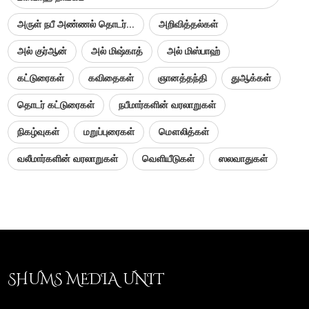
அருள் நபீ அண்ணல் தொடர்...
அறிவித்தல்கள்
அல் குர்ஆன்
அல் மிஷ்காத்
அல் மிஸ்பாஹ்
கட்டுரைகள்
கவிதைகள்
ஞானத்தந்தி
துஆக்கள்
தொடர் கட்டுரைகள்
நபீமார்களின் வரலாறுகள்
நிகழ்வுகள்
மறுப்புரைகள்
மௌலித்கள்
வலீமார்களின் வரலாறுகள்
வெளியீடுகள்
ஸலவாதுகள்
SHUMS MEDIA UNIT