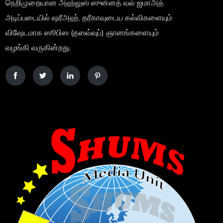
நெறிமுறையான அஹ்லுஸ் ஸுன்னத் வல் ஜமாஅத்
அடிப்படையில் ஷரீஅஹ், தரீகாவுடைய கல்விகளையும்
விஷேடமாக ஸூபிஸ (தஸவ்வுப்) ஞானங்களையும்
வழங்கி வருகின்றது.