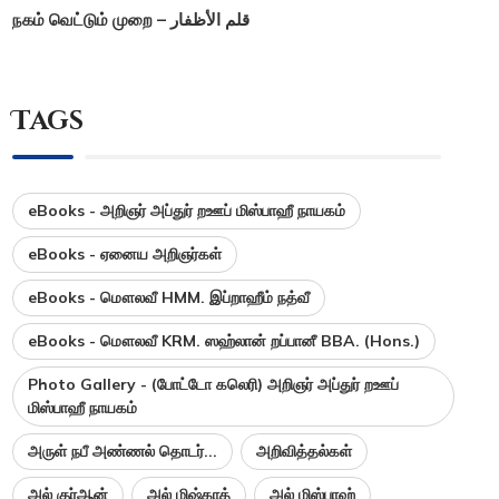
நகம் வெட்டும் முறை – قلم الأظفار
Tags
eBooks - அறிஞர் அப்துர் றஊப் மிஸ்பாஹீ நாயகம்
eBooks - ஏனைய அறிஞர்கள்
eBooks - மௌலவீ HMM. இப்றாஹீம் நத்வீ
eBooks - மௌலவீ KRM. ஸஹ்லான் றப்பானீ BBA. (Hons.)
Photo Gallery - (போட்டோ கலெரி) அறிஞர் அப்துர் றஊப்
மிஸ்பாஹீ நாயகம்
அருள் நபீ அண்ணல் தொடர்...
அறிவித்தல்கள்
அல் குர்ஆன்
அல் மிஷ்காத்
அல் மிஸ்பாஹ்