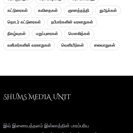
கட்டுரைகள்
கவிதைகள்
ஞானத்தந்தி
துஆக்கள்
தொடர் கட்டுரைகள்
நபீமார்களின் வரலாறுகள்
நிகழ்வுகள்
மறுப்புரைகள்
மௌலித்கள்
வலீமார்களின் வரலாறுகள்
வெளியீடுகள்
ஸலவாதுகள்
SHUMS MEDIA UNIT
இவ் இணையத்தளம் இஸ்லாத்தின் பாரம்பரிய