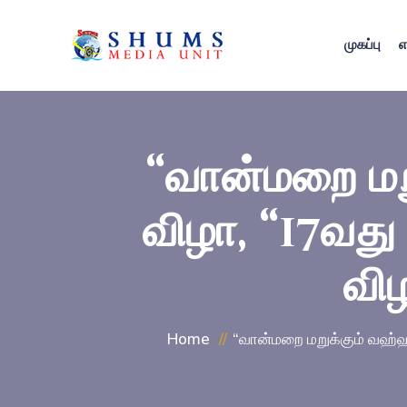
முகப்பு
எ
“வான்மறை மற
விழா, “17வது
விழ
Home
“வான்மறை மறுக்கும் வஹ்ஹா