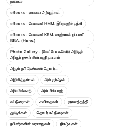
நாயகம்
eBooks - ஏனைய அறிஞர்கள்
eBooks - மௌலவீ HMM. இப்றாஹீம் நத்வீ
eBooks - மௌலவீ KRM. ஸஹ்லான் றப்பானீ
BBA. (Hons.)
Photo Gallery - (போட்டோ கலெரி) அறிஞர்
அப்துர் றஊப் மிஸ்பாஹீ நாயகம்
அருள் நபீ அண்ணல் தொடர்...
அறிவித்தல்கள்
அல் குர்ஆன்
அல் மிஷ்காத்
அல் மிஸ்பாஹ்
கட்டுரைகள்
கவிதைகள்
ஞானத்தந்தி
துஆக்கள்
தொடர் கட்டுரைகள்
நபீமார்களின் வரலாறுகள்
நிகழ்வுகள்