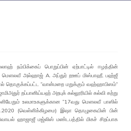
ாஹ் நம்பிக்கைப் பொறுப்பின் ஏற்பாட்டில் ஈழத்தின்
மௌலவீ அல்ஹாஜ் A. அப்துர் றஊப் மிஸ்பாஹீ, பஹ்ஜீ
் தொகுக்கப்பட்ட “வான்மறை மறுக்கும் வஹ்ஹாபிஸம்”
ாமிஅதுர் றப்பானிய்யஹ் அறபுக் கல்லூரியில் கல்வி கற்று
 வெளியேறும் உலமாஉகளுக்கான “17வது மௌலவீ பாஸில்
1.09.2020 (வெள்ளிக்கிழமை) இஷா தொழுகையின் பின்
ிவாயல் ஹாஜாஜீ மஜ்லிஸ் மண்டபத்தில் மிகச் சிறப்பாக