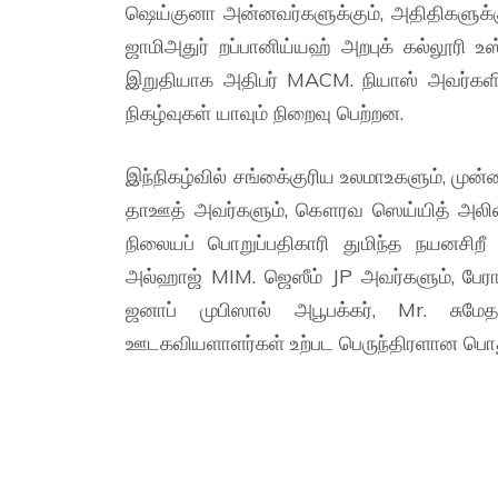
ஷெய்குனா அன்னவர்களுக்கும், அதிதிகளுக்க
ஜாமிஅதுர் றப்பானிய்யஹ் அறபுக் கல்லூரி உ
இறுதியாக அதிபர் MACM. நியாஸ் அவர்களின
நிகழ்வுகள் யாவும் நிறைவு பெற்றன.
இந்நிகழ்வில் சங்கை்குரிய உலமாஉகளும், மு
தாஊத் அவர்களும், கௌரவ ஸெய்யித் அலிஸ
நிலையப் பொறுப்பதிகாரி துமிந்த நயனசிறீ
அல்ஹாஜ் MIM. ஜெஸீம் JP அவர்களும், பே
ஜனாப் முபிஸால் அபூபக்கர், Mr. சுமேத
ஊடகவியளாளர்கள் உற்பட பெருந்திரளான பொது