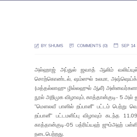
BY:
SHUMS
COMMENTS (0)
SEP 14
அல்ஹாஜ் அப்துல் ஜவாத் ஆலிம் வலிய்யுல்ல
சொற்கொண்டல், ஷம்ஸுல் உலமா, அஷ்ஷெய்க் 
(மத்தல்லாஹு ழில்லஹுல் ஆலீ) அன்னவர்களால
நூல் அறிமுக விழாவும், காத்தான்குடி- 5 அல் ஜ
“மௌலவீ பாஸில் றப்பானீ” பட்டம் பெற்று
றப்பானீ” பட்டமளிப்பு விழாவும் கடந்த 1
காத்தான்குடி-05 பத்ரிய்யஹ் ஜும்அஹ் பள்ள
நடைபெற்றது.