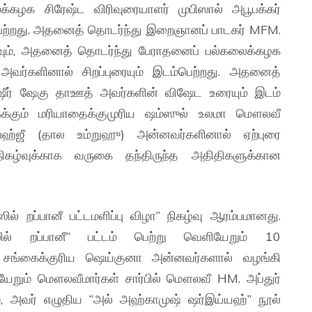
கழக சிரேஷ்ட விரிவுரையாளர் முபிஸால் அபூபக்கர்
பெற்றது. அதனைத் தொடர்ந்து இறைஞானப் பாடகர் MFM.
்வும், அதனைத் தொடர்ந்து பேராதனைப் பல்கலைக்கழக
அவர்களினால் சிறப்புரையும் இடம்பெற்றது. அதனைத்
ீர் ஷேகு தாஊத் அவர்களின் விஷேட உரையும் இடம்
க்கும் மரியாதைக்குமுரிய ஷம்ஸுல் உலமா மௌலவீ
ஹ்ஜீ (தால உம்றுஹு) அன்னவர்களினால் ஏற்புரை
நிகழ்வுக்காக வருகை தந்திருந்த அதிதிகளுக்கான
றப்பானீ பட்டமளிப்பு விழா” நிகழ்வு ஆரம்பமானது.
ல் றப்பானீ” பட்டம் பெற்று வெளியேறும் 10
 சங்கைக்குரிய ஷெய்குனா அன்னவர்களால் வழங்கி
ேறும் மௌலவீமார்கள் சார்பில் மௌலவீ HM. அப்துர்
ம், அவர் எழுதிய “அல் அஹ்காமுஷ் ஷர்இய்யஹ்” நூல்