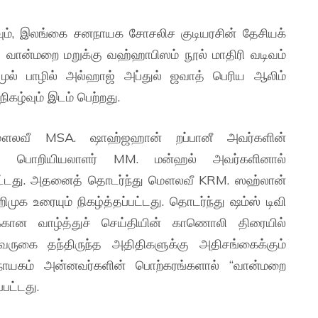
்வும், இலங்கை சனநாயக சோசலிச குடியரசின் தேசியக்
ு வான்மறை மறுக்கு வஹ்ஹாபிஸம் நூல் மாதிரி வடிவம்
லிமுல் பாழில் அல்ஹாஜ் அப்துல் ஜவாத் பெரிய ஆலிம்
கழ்வும் இடம் பெற்றது.
மௌலவீ MSA. ஷாஹ்ஜஹான் றப்பானீ அவர்களின்
வில் பொறியியலாளர் MM. மன்ஹல் அவர்களினால்
ப்பட்டது. அதனைத் தொடர்ந்து மௌலவீ KRM. ஸஹ்லான்
ுக உரையும் நிகழ்த்தப்பட்டது. தொடர்ந்து ஷம்ஸ் டிவி
ருக்கான வாழ்த்துச் செய்தியின் காணொலி திரையில்
வருகை தந்திருந்த அதிதிகளுக்கு அதிசங்கைக்கும்
 நாயகம் அன்னவர்களின் பொற்கரங்களால் “வான்மறை
பட்டது.