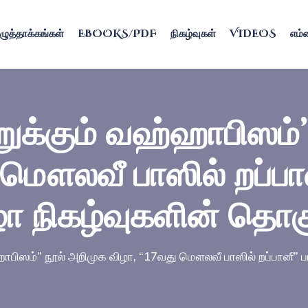
ழுத்தாக்கங்கள்
EBOOKS/PDF
நிகழ்வுகள்
VIDEOS
எம்ம
ுக்கும் வஹ்ஹாபிஸம்”
 மௌலவீ பாஸில் றப்பானீ
ா நிகழ்வுகளின் தொகு
பிஸம்” நூல் அறிமுக விழா, “17வது மௌலவீ பாஸில் றப்பானீ” பட்