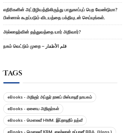
எதிரிகளின் அட்டூழியத்திலிருந்து பாதுகாப்புப் பெற வேண்டுமா?
பின்னால் கூறப்படும் விடயத்தை பக்தியுடன் செய்யுங்கள்.
அல்லாஹ்வின் தத்துவத்தை யார் அறிவார்?
நகம் வெட்டும் முறை – قلم الأظفار
Tags
eBooks - அறிஞர் அப்துர் றஊப் மிஸ்பாஹீ நாயகம்
eBooks - ஏனைய அறிஞர்கள்
eBooks - மௌலவீ HMM. இப்றாஹீம் நத்வீ
eBooks - மௌலவீ KRM. ஸஹ்லான் றப்பானீ BBA. (Hons.)