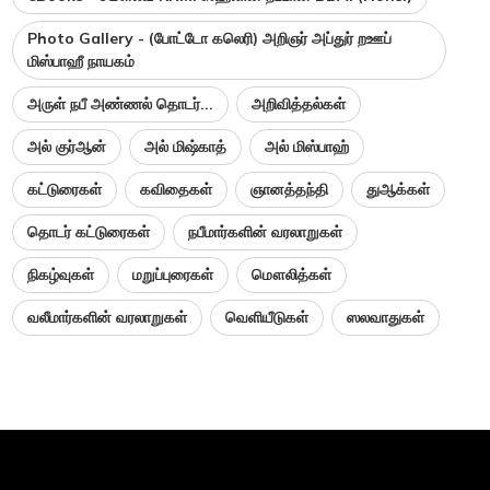
Photo Gallery - (போட்டோ கலெரி) அறிஞர் அப்துர் றஊப்
மிஸ்பாஹீ நாயகம்
அருள் நபீ அண்ணல் தொடர்...
அறிவித்தல்கள்
அல் குர்ஆன்
அல் மிஷ்காத்
அல் மிஸ்பாஹ்
கட்டுரைகள்
கவிதைகள்
ஞானத்தந்தி
துஆக்கள்
தொடர் கட்டுரைகள்
நபீமார்களின் வரலாறுகள்
நிகழ்வுகள்
மறுப்புரைகள்
மௌலித்கள்
வலீமார்களின் வரலாறுகள்
வெளியீடுகள்
ஸலவாதுகள்