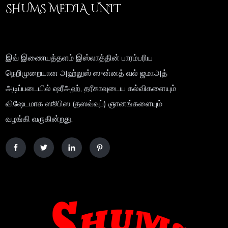
SHUMS MEDIA UNIT
இவ் இணையத்தளம் இஸ்லாத்தின் பாரம்பரிய
நெறிமுறையான அஹ்லுஸ் ஸுன்னத் வல் ஜமாஅத்
அடிப்படையில் ஷரீஅஹ், தரீகாவுடைய கல்விகளையும்
விஷேடமாக ஸூபிஸ (தஸவ்வுப்) ஞானங்களையும்
வழங்கி வருகின்றது.