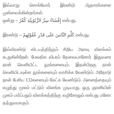
இவ்வாறு சொல்வோர் இரண்டு ஆதாரங்களை
முன்வைக்கின்றார்கள்.
ஒன்று – إِفْشَاءُ سِرِّ الرُّبُوْبِيَّةِ كُفْرٌ என்பது.
இரண்டு – كَلِّمِ النَّاسَ عَلَى قَدْرِ عُقُوْلِهِمْ என்பது.
இவ்விரண்டு விடயத்திற்கும் சிறிய அளவு விளக்கம்
கூறுகின்றேன். மேலதிக விபரம் தேவையானோர் இதுவரை
நான் வெளியிட்ட நூல்களையும், இதன்பிறகு நான்
வெளியிடவுள்ள நூல்களையும் வாசிக்க வேண்டும். அதோடு
நான் பேசிய CDகளையும் கேட்க வேண்டும். அனைத்தையும்
எழுத்து மூலம் மட்டும் விளங்க முடியாது. ஒரு ஞானியின்
முகம் பார்ப்பதும் விளக்கத்திற்கு வழிகோலும் என்பது மனோ
தத்துவமாகும்.