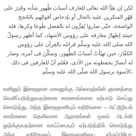
لكن إن هيّأ الله تعالى للعارف أسبابَ ظُهور شأنه وقَدِرَ على
قَهْرِ المنكرين عليه بالحال أو بإدحاض أقوالِهم بالحُجج
الواضحة، حتّى صاروا يُقِرُّون له بالفضل طَوعا وكرها، فله
حينئذ إظهارُ معارفه على رؤوس الأشهاد، كما أظهر رسولُ
الله صلى الله عليه وسلّم قرائتَه بالقرآن على رؤوس
الكفّار، حين تهيّأتْ أسبابُ الظُّهور، وتمكَّنَ فى أمره، وصار
له أنصارٌ يحفظونه من الأذى، فعُلم أنّ للعارفين فى ذلك
الأسوة برسول الله صلّى الله عليه وسلّم،
எனினும் இறைஞான மகானுக்கு அல்லாஹ்வின் ஞானத்தை
வெளிப்படுத்துவதற்கான காரணங்களை ஏற்பாடு செய்து
கொடுத்து, அந்த இறைஞானியும் எதிரிகளை – அட்டூழியக்
காரர்களை தெளிவான ஆதாரங்கள் மூலம் அடக்கி
ஒடுக்குவதற்கான வாய்ப்பையும் ஏற்படுத்திக் கொடுத்து
அந்த எதிரிகளும் இறைஞானியை விரும்பியோ,