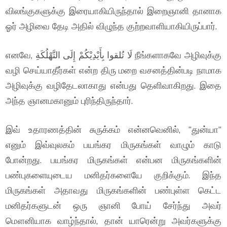
விலங்குகளுக்கு இரையாகியிருந்தால் இறைஞானி தானாக
ஓர் அழிவை தேடி அதில் விழுந்த குற்றவாளியாகியிருப்பார்.
எனவே, لَا تُلقوا بِأَيْدِيْكُمْ إِلَى التَّهْلُكَةِ நீங்களாகவே அழிவுக்கு
வழி செய்யாதீர்கள் என்ற திரு மறை வசனத்தின்படி நாமாக
அழிவுக்கு வழிதேடலாகாது என்பது தெளிவாகிறது. இதை
அந்த ஞானமகானும் புரிந்திருந்தார்.
இவ் உதாரணத்தின் சுருக்கம் என்னவெனில், “துன்யா”
எனும் இவ்வுலகம் பயங்கர மிருகங்கள் வாழும் காடு
போன்றது. பயங்கர மிருகங்கள் என்பன மிருகங்களின்
பண்புகளையுடைய மனிதர்களையே குறிக்கும். இந்த
மிருகங்கள் அதாவது மிருகங்களின் பண்புள்ள கெட்ட
மனிதர்களுடன் ஒரு ஞானி போய் சேர்ந்து அவர்
மௌனியாக வாழ்ந்தால், தான் யாரென்று அவர்களுக்கு