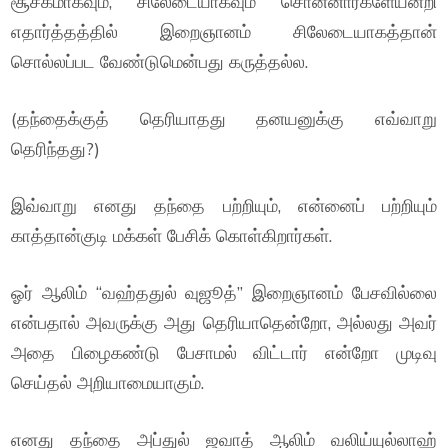
சூசகமாகவும், சிலேடையாகவும் சொன்னார்களேயன்றி
எதார்த்தத்தில் இறைஞானம் சிலேடையாகத்தான்
சொல்லப்பட வேண்டுமென்பது கருத்தல்ல.
(தந்தைக்குத் தெரியாதது தனயனுக்கு எவ்வாறு
தெரிந்தது?)
இவ்வாறு எனது தந்தை பற்றியும், என்னைப் பற்றியும்
காத்தான்குடி மக்கள் பேசிக் கொள்கிறார்கள்.
ஓர் ஆலிம் “வஹ்ததுல் வுஜூத்” இறைஞானம் பேசவில்லை
என்பதால் அவருக்கு அது தெரியாதென்றோ, அல்லது அவர்
அதை பிழைகண்டு பேசாமல் விட்டார் என்றோ முடிவு
செய்தல் அறியாமையாகும்.
எனது தந்தை அப்துல் ஜவாத் ஆலிம் வலிய்யுல்லாஹ்