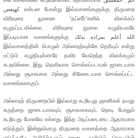
كهيعص என்பன போன்று இவ்வசனங்களுக்கு திருமறை
விரிவுரை நூலான “தப்ஸீர்”களில் விளக்கம்
எழுதப்படவில்லை. விரிவுரை நூலை எழுதியவரே
இப்படியான வசனங்களுக்கு الله أعلم بمراده بذلك
இவ்வசனத்தின் பொருள் அல்லாஹ்வுக்கே தெரியும் என்று
மட்டும் எழுதியுள்ளாரே தவிர வேறெந்த விளக்கமும்
கூறவில்லை. இது தெளிவாக சொல்லப்படாமல் ஜாடையாக
அல்லது சூசகமாக அல்லது சிலேடையாக சொல்லப்பட்ட
வசனங்களாகும்.
அல்லாஹ் திருமறையில் இவ்வாறு கூறியது ஞானிகள் தமது
கருத்தை ஜாடையாகவும், சூசகமாகவும், நொடி போலும்
கூறியது போலவே உள்ளது. இந்த அடிப்படையை ஆதாரமாக
எடுத்தும், இன்னுமொரு திருமறை வசனத்தை ஆதாரமாக
எடுத்துமே ஆரிபீன்களும் ஜாடை வழியில் நொடியின்