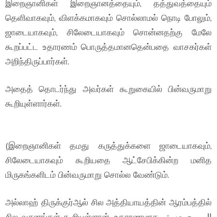
இறைஞானிகள் இறைஞானத்தையும், தத்துவத்தையும்
தெளிவாகவும், விளக்கமாகவும் சொல்லாமல் நொடி போலும்,
ஜாடையாகவும், சிலேடையாகவும் சொன்னதற்கு மேலே
கூறப்பட்ட உதாரணம் பொருத்தமானதென்பதை வாசகர்கள்
அறிந்திருப்பார்கள்.
அதைத் தொடர்ந்து அவர்கள் கூறுகையில் பின்வருமாறு
கூறியுள்ளார்கள்.
(இறைஞானிகள் தமது கருத்துக்களை ஜாடையாகவும்,
சிலேடையாகவும் கூறியதை ஆட்சேபிக்கின்ற மனித
மிருகங்களிடம் பின்வருமாறு சொல்ல வேண்டும்.
அல்லாஹ் திருக்குர்ஆல் சில அத்தியாயத்தின் ஆரம்பத்தில்
சில வசனங்கள் கூறியுள்ளான். உதாரணமாக الم , حمعسق,