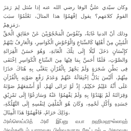
وكان سيّدي عليُّ الوفا رضي الله عنه إذا سُئل لِمَ رَمَزَ
القومُ كلامَهم؟ يقول اِفْهَمُوْا هذا المثالَ، تَعْلَمُوْا سبَبَ
رَمَزِهِمْ،
وذلك أنّ الدنيا غَابَةٌ، ونُفُوْسُ الْمَحْجُوْبِيْنَ عَنْ حَقَائِقِ الْحَقِّ
الْمُبِيْنِ مِنْ أَهْلِهَا كَالسِّبَاعِ وَالْوُحُوْشِ الْكَوَاسِرِ، وَالْعَارِفُ بَيْنَهُمْ
كإِنْسَانٍ دَخَلَ لَيْلًا إِلَى تِلْكَ الْغَابَةِ، وَهُوَ حَسَنُ الْقِرَائَةِ
وَالصَّوْتِ، فَلَمَّا أَحَسَّ بِمَا فِيْهَا مِنَ السِّبَاعِ الْكَوَاسِرِ اِخْتَفَى
فِى بَطْنِ شَجَرَةٍ وَلَمْ يَجْهَرْ بِالْقُرْآنِ يَتَغَنَّى بِهِ هُنَاكَ حَذَرًا
مِنْهُمْ، أَلَيْسَ يَدُلُّ اِخْتِفَائُهُ عَنْهُمْ وَعَدَمُ رَفْعِ صَوْتِهِ بِالْقُرْآنِ
عَلَى أَنَّهُ عَلِيْمٌ حَكِيْمٌ، إِذْ لَوْ تَرَائَى لَهُمْ، أَوْ أَسْمَعَهُمْ صَوْتَهُ
وَقِرَائَتَهُ لَمْ يَهْتَدُوْا بِهِ وَلَمْ يَفْهَمُوْا عَنْهُ وَسَارَعُوْا إِلَى تَمْزِيْقِ
جَسَدِهِ وَأَكْلِ لَحْمِهِ، وَكَانَ هُوَ الْمُلْقِيَ لِنَفْسِهِ إِلَى التَّهْلُكَةِ،
وَذَلِكَ حَرَامٌ، فَافْهَمُوْا هَذَا الْمِثَالَ،
அஸ்ஸெய்யித் அலீ இப்னு வபா றஹிமஹுல்லாஹ்
அவர்களிடம் யாராவது பின்வருமாறு கேட்டால் – அதாவது