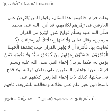
“முஃமின்” விசுவாசியாகலாம்.
وذلك حرام، فافهموا هذا المثال، وقولوا لمن يَعْتَرِضُ على
العارفين فى رَمْزِهم لكلامهم، قد أنزل الله على محمد
صلّى الله عليه وسلّم فَوَاتِحَ سُوَرٍ كَثِيْرَةٍ من القرآن
مرموزةٍ، وقال تعالى وَلَا تَجْهَرْ بِصَلَاتِكَ أي بِقِرَائَتِكَ وَلَا
تُخَافِتْ بها، فَأَمَرَهُ أن لا يَجْهَرَ بالقرآن حيث يَسْمَعُهُ الْجَهَلَةُ
الْمُنْكِرُوْنَ، فَيَسُبُّوْنَ بِجَهْلِهِمْ مَنْ لَا يَجُوْزُ سَبُّهُ وَلَا يُخْفِيْهِ عَمَّنْ
يؤمن به، فكما لم يدلّ إخفاء النبي صلى الله عليه وسلم
قرائتَه عن الجاهلين المنكرين على بطلان قرائته، ولا قَدَحٍ
فى صِحَّتِها، كذلك لا بد إخفاء العارفين كلامَهم على
المجادلين بغير علم على بطلانه ومخالفته للشريعة، فافهم،
முதலில் மேற்கண்ட அறபு வரிகளுக்கான தமிழாக்கம்.