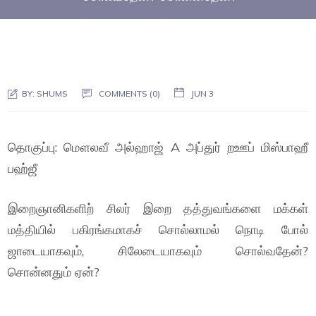
BY:
SHUMS
COMMENTS (0)
JUN 3
தொகுப்பு: மௌலவீ அல்ஹாஜ் A அப்துர் றஊப் மிஸ்பாஹீ
பஹ்ஜீ
இறைஞானிகளிற் சிலர் இறை தத்துவங்களை மக்கள்
மத்தியில் பகிரங்கமாகச் சொல்லாமல் நொடி போல்
ஜாடையாகவும், சிலேடையாகவும் சொல்வதேன்?
சொன்னதும் ஏன்?