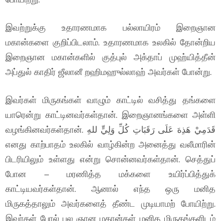
இவற்றுக்கு உதாரணமாக பல்லாயிரம் இறைஞான
மகான்களை குறிப்பிடலாம். உதாரணமாக உலகில் தோன்றிய
இறைஞான மகான்களில் குத்புல் அக்தாப் முஹ்யித்தீன்
அப்துல் காதிர் ஜீலானீ றஹிமஹுல்லாஹ் அவர்கள் போன்று.
இவர்கள் மிருகங்கள் வாழும் காட்டில் வசித்து தங்களை
யாரென்று காட்டினவர்கள்தான். இறைஞானங்களை அள்ளி
வழங்கினவர்கள்தான். قَدَمِيْ هَذِهَ عَلَى رَقَبَاتِ كُلِّ وَلِيٍّ للهِ
எனது காற்பாதம் உலகில் வாழ்கின்ற அனைத்து வலீமாரின்
பிடரியிலும் உள்ளது என்று சொன்னவர்கள்தான். செத்துப்
போன – மரணித்த மக்களை உயிர்ப்பித்துக்
காட்டியவர்கள்தான். ஆனால் எந்த ஒரு மனித
மிருகத்தாலும் அவர்களைத் தீண்ட முடியாமற் போயிற்று.
இவர்கள் போல் பல ஞான மகான்கள் மனித மிருகங்களிடம்