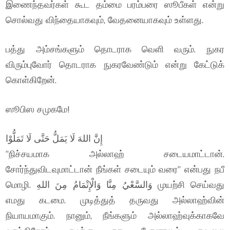
இணைந்தவர்கள் கூட தம்மை பரம்பரை ஸூபீகள் என்று
சொல்வது விந்தையாகவும், வேதனையாகவும் உள்ளது.
பத்து அம்சங்களும் தொடராக வெளி வரும். நுகர
விரும்புவோர் தொடராக நுகரவேண்டும் என்று கேட்டுக்
கொள்கிறேன்.
ஸூபிஸ சமுகமே!
إِنَّ اللهَ لَا يَمَلُّ حَتَّى لَا تَمَلُّوْا
“நிச்சயமாக அல்லாஹ் சடையமாட்டான்.
சோர்ந்துவிடவுமாட்டான் நீங்கள் சடையும் வரை” என்பது நபீ
மொழி. وَالسَّعْيُ مِنَّا وَالْإِتْمَامُ مِنَ اللهِ முயற்சி செய்வது
எமது கடமை. முடித்துத் தருவது அல்லாஹ்வின்
நியாயமாகும். நானும், நீங்களும் அல்லாஹ்வுக்காகவே