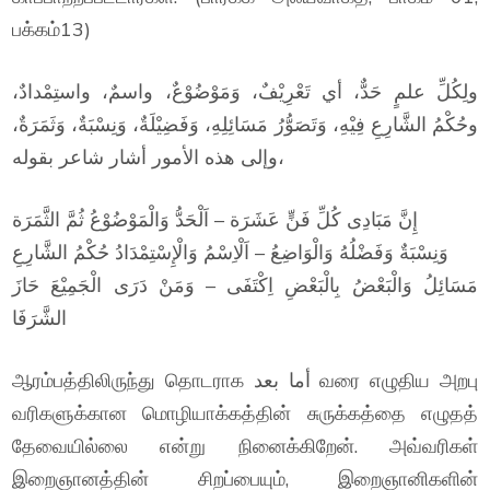
பக்கம்13)
ولِكُلِّ علمٍ حَدٌّ، أي تَعْرِيْفٌ، وَمَوْضُوْعٌ، واسمٌ، واستِمْدادٌ،
وحُكْمُ الشَّارِعِ فِيْهِ، وَتَصَوُّرُ مَسَائِلِهِ، وَفَضِيْلَةٌ، وَنِسْبَةٌ، وَثَمَرَةٌ،
وإلى هذه الأمور أشار شاعر بقوله،
إِنَّ مَبَادِى كُلِّ فَنٍّ عَشَرَة – اَلْحَدُّ وَالْمَوْضُوْعُ ثُمَّ الثَّمَرَة
وَنِسْبَةٌ وَفَضْلُهُ وَالْوَاضِعُ – اَلْاِسْمُ وَالْإِسْتِمْدَادُ حُكْمُ الشَّارِعِ
مَسَائِلُ وَالْبَعْضُ بِالْبَعْضِ اِكْتَفَى – وَمَنْ دَرَى الْجَمِيْعَ حَازَ
الشَّرَفَا
ஆரம்பத்திலிருந்து தொடராக أما بعد வரை எழுதிய அறபு
வரிகளுக்கான மொழியாக்கத்தின் சுருக்கத்தை எழுதத்
தேவையில்லை என்று நினைக்கிறேன். அவ்வரிகள்
இறைஞானத்தின் சிறப்பையும், இறைஞானிகளின்