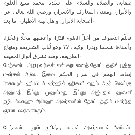
صفاتِه، والصلاة والسلام على سيّدنا محمد منبع العلوم
والأنوار، ومعدن المعارف والأسرار، ورضي الله تعالى عن
أصحابه الأبرار، وأهل بيته الأطهار، أما بعد،
فعلْم التصوف من أجَلِّ العلوم قَدْرًا، وأعظمِها مَحَلًّا وَفَخْرًا،
وأسناها شمسا وبدرا، وكيف لا؟ وهو لُباب الشـريعة ومنهاج
الطريقة، ومنه تُشرق أنوارُ الحقيقة،
மேற்கண்ட அறபு வரிகள் என் கற்பனைத் தோட்டத்தில் பூத்த
மலர்கள் அல்ல. இவை إيقاظ الهمم فى شرح الحكم
“ஈகாழுல் ஹிமம் பீ ஷர்ஹில் ஹிகம்” எனும் அஷ் ஷெய்கு
அஹ்மத் இப்னு முஹம்மது இப்னு அஜீபதல் ஹஸனீ
றழியல்லாஹு அன்ஹு அவர்களின் தோட்டத்தில் மலர்ந்த
ஞான மலர்களாகும்.
மேற்கண்ட நூல் குறித்த மகான் அவர்களால் “ஹிகம்”