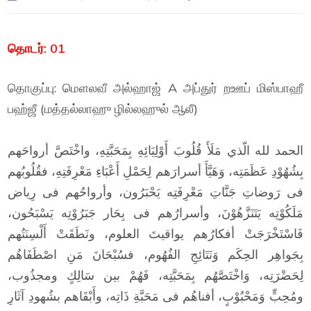
தொடர்: 01
தொகுப்பு: மௌலவீ அல்ஹாஜ் A அப்துர் றஊப் மிஸ்பாஹீ
பஹ்ஜீ (மத்தல்லாஹு ழில்லஹுல் ஆலீ)
الحمد لله الّذي مَلَأَ قُلُوبَ أَوْلِيَائِهِ بِمَحَبَّتِهِ، واخْتَصَّ أرواحَهم
بِشُهُوْدِ عَظَمَتِه، وَهَيَّأَ أسرارَهم لِحَمْلِ أَعْبَاءِ مَعْرِفَتِهِ، فقُلُوبُهم
فى رَوضاتِ جَنَّاتِ مَعْرِفَتِه يَحْبَرُون، وأرواحُهم فى رِياض
مَلَكُوْتِه يَتَنَزَّهُوْنَ، وأسرارُهم فى بِحَار جَبَرُوْتِه يَسْبَحُون،
فَاسْتَخْرَجَتْ أفكارُهم يواقيتَ العلوم، ونَطَقَتْ أَلْسِنَتُهم
بِجَواهِر الحِكَم وَنَتَائِجِ الفُهُوم، فسُبْحَانَ مَنِ اصْطَفَاهُم
لِحَضْرَتِه، وَاخْتَصَّهُم بِمَحَبَّتِه، فَهُمْ بين سَالِكٍ ومجذُوب،
ومُحِبٍّ وَمَحْبُوْبٍ، أفناهُم فى مَحَبَّةِ ذَاتِه، وأَبْقَاهم بشُهودِ آثَارِ