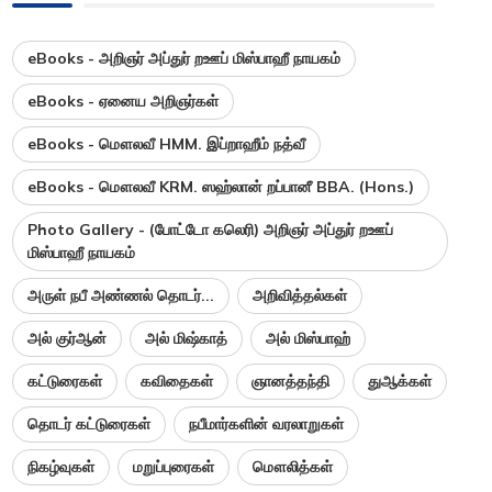
eBooks - அறிஞர் அப்துர் றஊப் மிஸ்பாஹீ நாயகம்
eBooks - ஏனைய அறிஞர்கள்
eBooks - மௌலவீ HMM. இப்றாஹீம் நத்வீ
eBooks - மௌலவீ KRM. ஸஹ்லான் றப்பானீ BBA. (Hons.)
Photo Gallery - (போட்டோ கலெரி) அறிஞர் அப்துர் றஊப்
மிஸ்பாஹீ நாயகம்
அருள் நபீ அண்ணல் தொடர்...
அறிவித்தல்கள்
அல் குர்ஆன்
அல் மிஷ்காத்
அல் மிஸ்பாஹ்
கட்டுரைகள்
கவிதைகள்
ஞானத்தந்தி
துஆக்கள்
தொடர் கட்டுரைகள்
நபீமார்களின் வரலாறுகள்
நிகழ்வுகள்
மறுப்புரைகள்
மௌலித்கள்