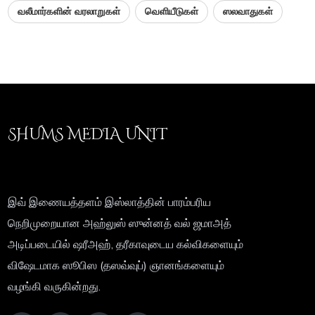
வலீமார்களின் வரலாறுகள்
வெளியீடுகள்
ஸலவாதுகள்
SHUMS MEDIA UNIT
இவ் இணையத்தளம் இஸ்லாத்தின் பாரம்பரிய
நெறிமுறையான அஹ்லுஸ் ஸுன்னத் வல் ஜமாஅத்
அடிப்படையில் ஷரீஅஹ், தரீகாவுடைய கல்விகளையும்
விஷேடமாக ஸூபிஸ (தஸவ்வுப்) ஞானங்களையும்
வழங்கி வருகின்றது.