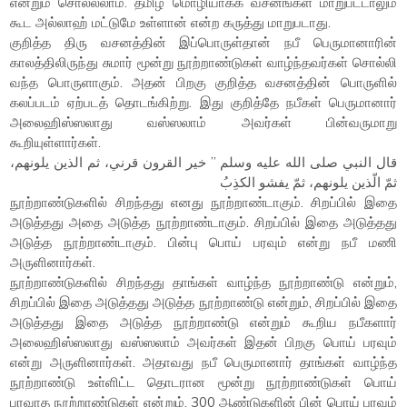
என்றும் சொல்லலாம். தமிழ் மொழியாக்க வசனங்கள் மாறுபட்டாலும்
கூட அல்லாஹ் மட்டுமே உள்ளான் என்ற கருத்து மாறுபடாது.
குறித்த திரு வசனத்தின் இப்பொருள்தான் நபீ பெருமானாரின்
காலத்திலிருந்து சுமார் மூன்று நூற்றாண்டுகள் வாழ்ந்தவர்கள் சொல்லி
வந்த பொருளாகும். அதன் பிறகு குறித்த வசனத்தின் பொருளில்
கலப்படம் ஏற்படத் தொடங்கிற்று. இது குறித்தே நபீகள் பெருமானார்
அலைஹிஸ்ஸலாது வஸ்ஸலாம் அவர்கள் பின்வருமாறு
கூறியுள்ளார்கள்.
قال النبي صلى الله عليه وسلم ” خير القرون قرني، ثم الذين يلونهم،
ثمّ الّذين يلونهم، ثمّ يفشو الكذِبُ
நூற்றாண்டுகளில் சிறந்தது எனது நூற்றாண்டாகும். சிறப்பில் இதை
அடுத்தது அதை அடுத்த நூற்றாண்டாகும். சிறப்பில் இதை அடுத்தது
அடுத்த நூற்றாண்டாகும். பின்பு பொய் பரவும் என்று நபீ மணி
அருளினார்கள்.
நூற்றாண்டுகளில் சிறந்தது தாங்கள் வாழ்ந்த நூற்றாண்டு என்றும்,
சிறப்பில் இதை அடுத்தது அடுத்த நூற்றாண்டு என்றும், சிறப்பில் இதை
அடுத்தது இதை அடுத்த நூற்றாண்டு என்றும் கூறிய நபீகளார்
அலைஹிஸ்ஸலாது வஸ்ஸலாம் அவர்கள் இதன் பிறகு பொய் பரவும்
என்று அருளினார்கள். அதாவது நபீ பெருமானார் தாங்கள் வாழ்ந்த
நூற்றாண்டு உள்ளிட்ட தொடரான மூன்று நூற்றாண்டுகள் பொய்
பரவாத நூற்றாண்டுகள் என்றும், 300 ஆண்டுகளின் பின் பொய் பரவும்