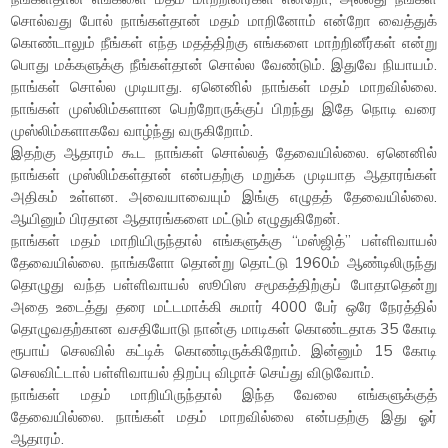
சொல்வது போல் நாங்கள்தான் மதம் மாறினோம் என்றோ வைத்துக்
கொண்டாலும் நீங்கள் எந்த மதத்திற்கு எங்களை மாற்றினீர்கள் என்று
பொது மக்களுக்கு நீங்கள்தான் சொல்ல வேண்டும். இதுவே நியாயம்.
நாங்கள் சொல்ல முடியாது. ஏனெனில் நாங்கள் மதம் மாறவில்லை.
நாங்கள் முஸ்லிம்களான பெற்றோருக்குப் பிறந்து இதே நொடி வரை
முஸ்லிம்களாகவே வாழ்ந்து வருகிறோம்.
இதற்கு ஆதாரம் கூட நாங்கள் சொல்லத் தேவையில்லை. ஏனெனில்
நாங்கள் முஸ்லிம்கள்தான் என்பதற்கு மறுக்க முடியாத ஆதாரங்கள்
அதிகம் உள்ளன. அவையாவையும் இங்கு எழுதத் தேவையில்லை.
ஆயினும் பிரதான ஆதாரங்களை மட்டும் எழுதுகிறேன்.
நாங்கள் மதம் மாறியிருந்தால் எங்களுக்கு “மஸ்ஜித்” பள்ளிவாயல்
தேவையில்லை. நாங்களோ தொன்று தொட்டு 1960ம் ஆண்டிலிருந்து
தொழுது வந்த பள்ளிவாயல் ஸூபிஸ சமூகத்திற்குப் போதாதென்று
அதை உடைத்து தரை மட்டமாக்கி சுமார் 4000 பேர் ஒரே நேரத்தில்
தொழுவதற்கான வசதியோடு நான்கு மாடிகள் கொண்டதாக 35 கோடி
ரூபாய் செலவில் கட்டிக் கொண்டிருக்கிறோம். இன்னும் 15 கோடி
செலவிட்டால் பள்ளிவாயல் திறப்பு விழாச் செய்து விடுவோம்.
நாங்கள் மதம் மாறியிருந்தால் இந்த வேலை எங்களுக்குத்
தேவையில்லை. நாங்கள் மதம் மாறவில்லை என்பதற்கு இது ஓர்
ஆதாரம்.