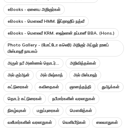
eBooks - ஏனைய அறிஞர்கள்
eBooks - மௌலவீ HMM. இப்றாஹீம் நத்வீ
eBooks - மௌலவீ KRM. ஸஹ்லான் றப்பானீ BBA. (Hons.)
Photo Gallery - (போட்டோ கலெரி) அறிஞர் அப்துர் றஊப்
மிஸ்பாஹீ நாயகம்
அருள் நபீ அண்ணல் தொடர்...
அறிவித்தல்கள்
அல் குர்ஆன்
அல் மிஷ்காத்
அல் மிஸ்பாஹ்
கட்டுரைகள்
கவிதைகள்
ஞானத்தந்தி
துஆக்கள்
தொடர் கட்டுரைகள்
நபீமார்களின் வரலாறுகள்
நிகழ்வுகள்
மறுப்புரைகள்
மௌலித்கள்
வலீமார்களின் வரலாறுகள்
வெளியீடுகள்
ஸலவாதுகள்