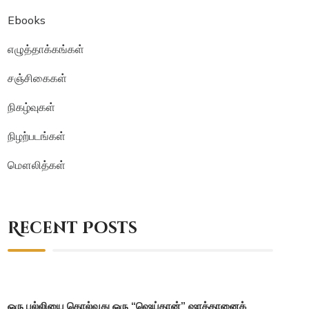
Ebooks
எழுத்தாக்கங்கள்
சஞ்சிகைகள்
நிகழ்வுகள்
நிழற்படங்கள்
மௌலித்கள்
Recent Posts
ஒரு பல்லியை கொல்வது ஒரு “ஷெய்தான்” ஷாத்தானைக்