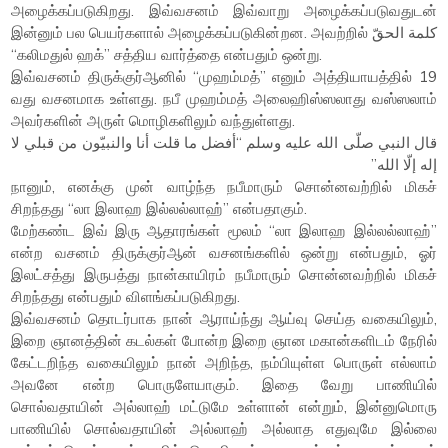
அழைக்கப்படுகிறது. இவ்வசனம் இவ்வாறு அழைக்கப்படுவதுடன்
இன்னும் பல பெயர்களால் அழைக்கப்படுகின்றன. அவற்றில் كلمة الحقّ
“கலிமதுல் ஹக்” சத்திய வார்த்தை என்பதும் ஒன்று.
இவ்வசனம் திருக்குர்ஆனில் “முஹம்மத்” எனும் அத்தியாயத்தில் 19
வது வசனமாக உள்ளது. நபீ முஹம்மத் அலைஹிஸ்ஸலாது வஸ்ஸலாம்
அவர்களின் அருள் மொழிகளிலும் வந்துள்ளது.
قال النبي صلّى الله عليه وسلم “أفضل ما قلت أنا والنبيّون من قبلي لا
إله إلّا الله”
நானும், எனக்கு முன் வாழ்ந்த நபீமாரும் சொன்னவற்றில் மிகச்
சிறந்தது “லா இலாஹ இல்லல்லாஹ்” என்பதாகும்.
மேற்கண்ட இவ் இரு ஆதாரங்கள் மூலம் “லா இலாஹ இல்லல்லாஹ்”
என்ற வசனம் திருக்குர்ஆன் வசனங்களில் ஒன்று என்பதும், ஓர்
இலட்சத்து இருபத்து நான்காயிரம் நபீமாரும் சொன்னவற்றில் மிகச்
சிறந்தது என்பதும் விளங்கப்படுகிறது.
இவ்வசனம் தொடர்பாக நான் ஆராய்ந்து ஆய்வு செய்த வகையிலும்,
இறை ஞானத்தின் கடல்கள் போன்ற இறை ஞான மகான்களிடம் நேரில்
கேட்டறிந்த வகையிலும் நான் அறிந்த, நம்பியுள்ள பொருள் எல்லாம்
அவனே என்ற பொருளேயாகும். இதை வேறு பாணியில்
சொல்வதாயின் அல்லாஹ் மட்டுமே உள்ளான் என்றும், இன்னுமொரு
பாணியில் சொல்வதாயின் அல்லாஹ் அல்லாத எதுவுமே இல்லை