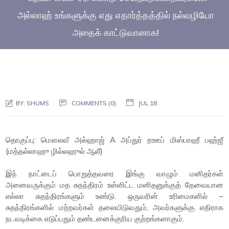
அல்லாஹ் உங்களுக்கு எது எதார்த்தத்தில் நல்வழியோ
அதைக் காட்டுவானாக!
BY:
SHUMS
COMMENTS (0)
JUL 18
தொகுப்பு: மௌலவீ அல்ஹாஜ் A அப்துர் றஊப் மிஸ்பாஹீ பஹ்ஜீ
(மத்தல்லாஹு ழில்லஹுல் ஆலீ)
இந் நாட்டைப் பொறுத்தவரை இங்கு வாழும் மனிதர்கள்
அனைவருக்கும் மத சுதந்திரம் உள்ளிட்ட மனிதனுக்குத் தேவையான
எல்லா சுதந்திரங்களும் உண்டு. ஒருவரின் உரிமைகளில் –
சுதந்திரங்களில் மற்றவர்கள் தலையிடுவதும், அவர்களுக்கு எதிராக
நடவடிக்கை எடுப்பதும் தண்டனைக்குரிய குற்றங்களாகும்.