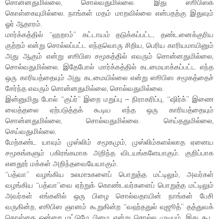
சொன்னதுமில்லை, சொல்வதுமில்லை. இது ஸூபிஸக்
கொள்கையுமில்லை. நாங்கள் மதம் மாறவில்லை என்பதற்கு இதுவும்
ஓர் ஆதாரம்.
மார்க்கத்தில் “ஹறாம்” கட்டாயம் தடுக்கப்பட்ட, தண்டனைக்குரிய
குற்றம் என்று சொல்லப்பட்ட எந்தவொரு சிறிய, பெரிய காரியமாயினும்
அது ஆகும் என்று ஸூபிஸ சமூகத்தில் எவரும் சொன்னதுமில்லை,
சொல்வதுமில்லை. இதேபோல் மார்க்கத்தில் கடமையாக்கப்பட்ட எந்த
ஒரு காரியத்தையும் அது கடமையில்லை என்று ஸூபிஸ சமூகத்தைச்
சேர்ந்த எவரும் சொன்னதுமில்லை, சொல்வதுமில்லை.
இன்னுமிது போல் “குப்ர்” இறை மறுப்பு – நிராகரிப்பு, “ஷிர்க்” இணை
வைத்தலை ஏற்படுத்தக் கூடிய எந்த ஒரு காரியத்தையும்
சொன்னதுமில்லை, சொல்வதுமில்லை. செய்ததுமில்லை,
செய்வதுமில்லை.
மேற்கண்ட யாவும் முஸ்லிம் சமூகமும், முஸ்லிம்களல்லாத ஏனைய
சமூகங்களும் பகிரங்கமாக அறிந்த விடயங்களேயாகும். குறிப்பாக
எனதூர் மக்கள் அறிந்தவையேயாகும்.
“பத்வா” வழங்கிய உலமாஉகளைப் பொறுத்த மட்டிலும், அவர்கள்
வழங்கிய “பத்வா”வை ஏற்றுக் கொண்டவர்களைப் பொறுத்த மட்டிலும்
அவர்கள் எங்களில் ஒரு பிழை சொல்வதாயின் நாங்கள் பேசி
வருகின்ற, ஸூபிஸ ஞானம் கூறுகின்ற “வஹ்ததுல் வுஜூத்” தத்துவக்
கொள்கை ஒன்றை மட்டுமே பிழை என்று சொல்ல முடியும். இது கூட