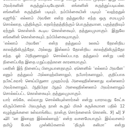
அவர்களின் கருத்துப்படியேதான். எங்களின் கருத்துப்படியல்ல.
எங்களின் கருத்தின் படியும், நம்பிக்கையின் படியும் “வஹ்ததுல்
வுஜூத்” எல்லாம் அவனே என்ற தத்துவமே எந்த ஒரு சமயமும்
சொல்லாத, புத்திக்கும், எதார்த்தத்திற்கும் பொருத்தமான, பகுத்தறிவும்
ஏற்றுக் கொள்ளக் கூடிய கொள்கையும், தத்துவமுமாகும். இதுவே
எங்களின் கொள்கையும், நம்பிக்கையுமாகும்.
“எல்லாம் அவனே” என்ற தத்துவம் உலகம் தோன்றிய
காலத்திலிருந்தோ, அல்லது இஸ்லாம் தோன்றிய காலத்திலிருந்தோ
எந்த ஓர் அறிஞனாலும் சொல்லப்படாத தத்துவம் என்று பலர்
நினைப்பதே இதை மறுப்பதற்கான காரணமாகும்.
பலரின் இந் நினைப்பு பிழையானதாகும். ஏனெனில் “எல்லாம் அவனே”
எனும் தத்துவம் அல்லாஹ்வினாலும், நபீமார்களாலும், குறிப்பாக
நபீகட்கரசர் ஸெய்யிதுனா முஹம்மத் அலைஹிஸ்ஸலாது வஸ்ஸலாம்
அவர்களாலும், ஆதிபிதா ஆதம் அலைஹிஸ்ஸலாம் அவர்களாலும்
சொல்லப்பட்ட கொள்கையும், தத்துவமுமாகும்.
யார் எங்கே, எவ்வாறு சொல்லியுள்ளார்கள் என்று யாராவது கேட்க
விரும்பினால் அவருக்கு நான் கூறும் மிகச் சுருக்கமான பதில் 12
எழுத்துக்களை உள்வாங்கிய, நான்கு சொற்களைக் கொண்ட لا إله إلا
الله “லா இலாஹ இல்லல்லாஹ்” என்ற வசனமேயாகும். இவ்வசனம்
தமிழ் பேசும் முஸ்லிம்களால் “திருக் கலிமா” என்று