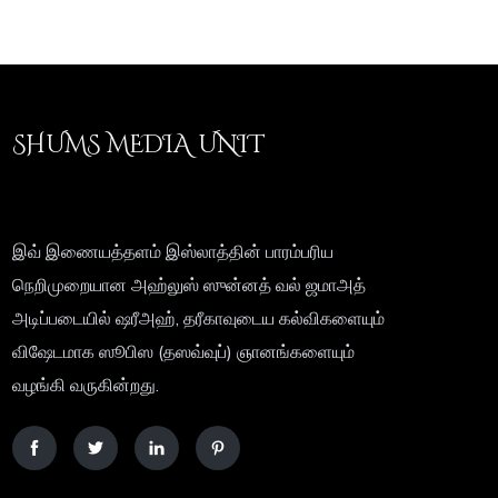
SHUMS MEDIA UNIT
இவ் இணையத்தளம் இஸ்லாத்தின் பாரம்பரிய
நெறிமுறையான அஹ்லுஸ் ஸுன்னத் வல் ஜமாஅத்
அடிப்படையில் ஷரீஅஹ், தரீகாவுடைய கல்விகளையும்
விஷேடமாக ஸூபிஸ (தஸவ்வுப்) ஞானங்களையும்
வழங்கி வருகின்றது.