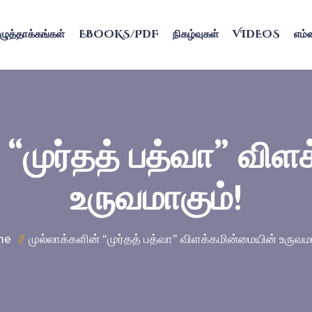
ழுத்தாக்கங்கள்
EBOOKS/PDF
நிகழ்வுகள்
VIDEOS
எம்ம
 “முர்தத் பத்வா” வி
உருவமாகும்!
me
முல்லாக்களின் “முர்தத் பத்வா” விளக்கமின்மையின் உருவமா