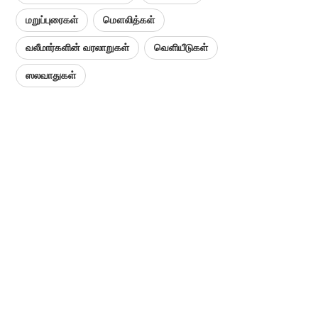
மறுப்புரைகள்
மௌலித்கள்
வலீமார்களின் வரலாறுகள்
வெளியீடுகள்
ஸலவாதுகள்