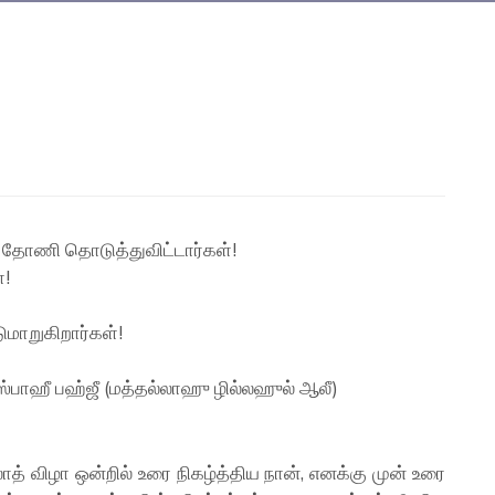
7
் தோணி தொடுத்துவிட்டார்கள்!
்!
ுமாறுகிறார்கள்!
ஸ்பாஹீ பஹ்ஜீ (மத்தல்லாஹு ழில்லஹுல் ஆலீ)
த் விழா ஒன்றில் உரை நிகழ்த்திய நான், எனக்கு முன் உரை