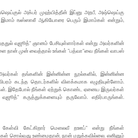
்ஷெய்குல் அக்பர் முஹ்யித்தீன் இப்னு அறபீ, அஷ்ஷெய்கு
 இமாம் ஙஸ்ஸாலீ ஆகியோரை பெரும் இமாம்கள் என்றும்,
்ததுல் வுஜூத்” ஞானம் பேசியுள்ளார்கள் என்று அவர்களின்
ை நான் முன் வைத்தால் உங்கள் “பத்வா”வை நீங்கள் வாபஸ்
 அவர்கள் தங்களின் இன்னின்ன நூல்களில், இன்னின்ன
 விபரம் கடந்த தொடர்களில் விளக்கமாக எழுதியுள்ளோம்.
ுங்கள். இதேபோல் நீங்கள் ஏற்றுக் கொண்ட ஏனைய இருவர்கள்
 வுஜூத்” கருத்துக்களையும் தருவோம். எதிர்பாருங்கள்.
் கேள்வி கேட்கிறார் மௌலவீ றஊப்” என்று நீங்கள்
ங்கள் சொல்வது உண்மைதான். நான் மறுக்கவில்லை. எனினும்