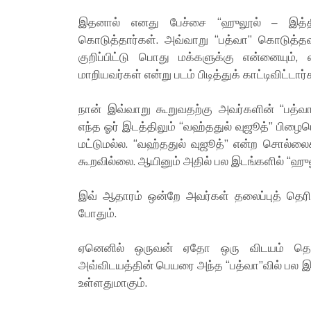
இதனால் எனது பேச்சை “ஹுலூல் – இத்தி
கொடுத்தார்கள். அவ்வாறு “பத்வா” கொடுத்த
குறிப்பிட்டு பொது மக்களுக்கு என்னையும்,
மாறியவர்கள் என்று படம் பிடித்துக் காட்டிவிட்ட
நான் இவ்வாறு கூறுவதற்கு அவர்களின் “பத்வ
எந்த ஓர் இடத்திலும் “வஹ்ததுல் வுஜூத்” பிழை
மட்டுமல்ல. “வஹ்ததுல் வுஜூத்” என்ற சொல்லைக
கூறவில்லை. ஆயினும் அதில் பல இடங்களில் “ஹுல
இவ் ஆதாரம் ஒன்றே அவர்கள் தலைப்புத் தெரியா
போதும்.
ஏனெனில் ஒருவன் ஏதோ ஒரு விடயம் தொடர
அவ்விடயத்தின் பெயரை அந்த “பத்வா”வில் பல இடங
உள்ளதுமாகும்.