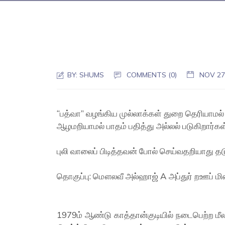
BY:
SHUMS
COMMENTS (0)
NOV 2
“பத்வா” வழங்கிய முல்லாக்கள் துறை தெரியாமல
ஆழமறியாமல் பாதம் பதித்து அல்லல் படுகிறார்கள
புலி வாலைப் பிடித்தவன் போல் செய்வதறியாது தட
தொகுப்பு: மௌலவீ அல்ஹாஜ் A அப்துர் றஊப் மி
1979ம் ஆண்டு காத்தான்குடியில் நடைபெற்ற மீலா