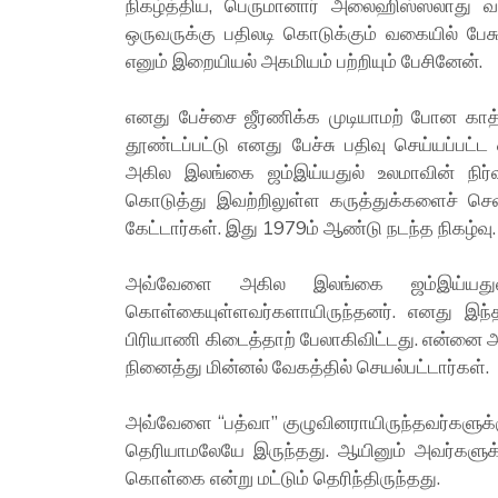
நிகழ்த்திய, பெருமானார் அலைஹிஸ்ஸலாது வஸ
ஒருவருக்கு பதிலடி கொடுக்கும் வகையில் பேசு
எனும் இறையியல் அகமியம் பற்றியும் பேசினேன்.
எனது பேச்சை ஜீரணிக்க முடியாமற் போன காத்
தூண்டப்பட்டு எனது பேச்சு பதிவு செய்யப்பட
அகில இலங்கை ஜம்இய்யதுல் உலமாவின் நிர்
கொடுத்து இவற்றிலுள்ள கருத்துக்களைச் செவியே
கேட்டார்கள். இது 1979ம் ஆண்டு நடந்த நிகழ்வு.
அவ்வேளை அகில இலங்கை ஜம்இய்யதுல் 
கொள்கையுள்ளவர்களாயிருந்தனர். எனது இந்த 
பிரியாணி கிடைத்தாற் பேலாகிவிட்டது. என்ன
நினைத்து மின்னல் வேகத்தில் செயல்பட்டார்கள்.
அவ்வேளை “பத்வா” குழுவினராயிருந்தவர்களுக்க
தெரியாமலேயே இருந்தது. ஆயினும் அவர்களு
கொள்கை என்று மட்டும் தெரிந்திருந்தது.