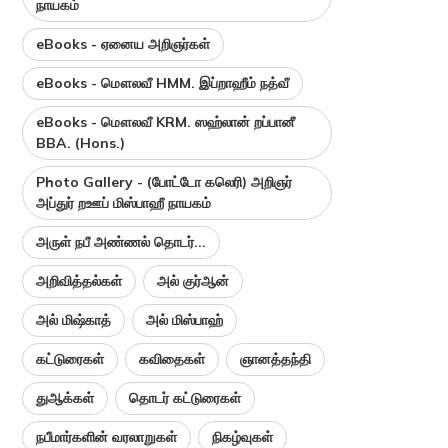
நாயகம்
eBooks - ஏனைய அறிஞர்கள்
eBooks - மௌலவீ HMM. இப்றாஹீம் நத்வீ
eBooks - மௌலவீ KRM. ஸஹ்லான் றப்பானீ
BBA. (Hons.)
Photo Gallery - (போட்டோ கலெரி) அறிஞர்
அப்துர் றஊப் மிஸ்பாஹீ நாயகம்
அருள் நபீ அண்ணல் தொடர்...
அறிவித்தல்கள்
அல் குர்ஆன்
அல் மிஷ்காத்
அல் மிஸ்பாஹ்
கட்டுரைகள்
கவிதைகள்
ஞானத்தந்தி
துஆக்கள்
தொடர் கட்டுரைகள்
நபீமார்களின் வரலாறுகள்
நிகழ்வுகள்