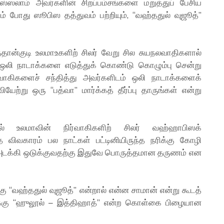
்ஸலாம் அவர்களின் சிறப்பம்சங்களை மறுத்துப் பேசிய
ம் போது ஸூபிஸ தத்துவம் பற்றியும், “வஹ்ததுல் வுஜூத்”
தான்குடி உலமாஉகளிற் சிலர் வேறு சில சுயநலவாதிகளால்
்ட ஒலி நாடாக்களை எடுத்துக் கொண்டு கொழும்பு சென்று
வாகிகளைச் சந்தித்து அவர்களிடம் ஒலி நாடாக்களைக்
ற்று ஒரு “பத்வா” மார்க்கத் தீர்ப்பு தாருங்கள் என்று
உலமாவின் நிர்வாகிகளிற் சிலர் வஹ்ஹாபிஸக்
விவகாரம் பல நாட்கள் பட்டினியிருந்த நரிக்கு கோழி
ை அடக்கி ஒடுக்குவதற்கு இதுவே பொருத்தமான தருணம் என
ு “வஹ்ததுல் வுஜூத்” என்றால் என்ன சாமான் என்று கூடத்
க்கு “ஹுலூல் – இத்திஹாத்” என்ற கொள்கை பிழையான