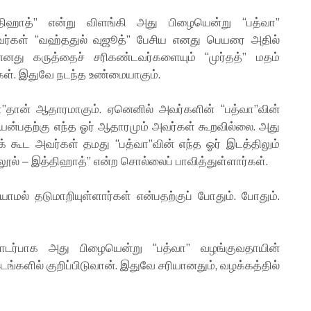
ஹாத்” என்று விளங்கி அது பிழையென்று “பத்வா”
வர்கள் “வஹ்ததுல் வுஜூத்” பேசிய எனது பெயரை அதில்
 எனது கருத்தைச் சரிகண்டவர்களையும் “முர்தத்” மதம்
ார்கள். இதுவே நடந்த உண்மையாகும்.
ா”தான் ஆதாரமாகும். ஏனெனில் அவர்களின் “பத்வா”வின்
யென்பதற்கு எந்த ஓர் ஆதாரமும் அவர்கள் கூறவில்லை. அது
் கூட அவர்கள் தமது “பத்வா”வின் எந்த ஓர் இடத்திலும்
ூல் – இத்திஹாத்” என்ற சொல்லைப் பாவித்துள்ளார்கள்.
மல் தடுமாறியுள்ளார்கள் என்பதற்குப் போதும். போதும்.
்பாக அது பிழையென்று “பத்வா” வழங்குவதாயின்
்களில் குறிப்பிடுவான். இதுவே சரியானதும், வழக்கத்தில்