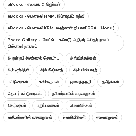
eBooks - ஏனைய அறிஞர்கள்
eBooks - மௌலவீ HMM. இப்றாஹீம் நத்வீ
eBooks - மௌலவீ KRM. ஸஹ்லான் றப்பானீ BBA. (Hons.)
Photo Gallery - (போட்டோ கலெரி) அறிஞர் அப்துர் றஊப்
மிஸ்பாஹீ நாயகம்
அருள் நபீ அண்ணல் தொடர்...
அறிவித்தல்கள்
அல் குர்ஆன்
அல் மிஷ்காத்
அல் மிஸ்பாஹ்
கட்டுரைகள்
கவிதைகள்
ஞானத்தந்தி
துஆக்கள்
தொடர் கட்டுரைகள்
நபீமார்களின் வரலாறுகள்
நிகழ்வுகள்
மறுப்புரைகள்
மௌலித்கள்
வலீமார்களின் வரலாறுகள்
வெளியீடுகள்
ஸலவாதுகள்