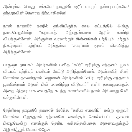
அன்புள்ள பொது மக்களே! நாஹூர் ஷரீப் வாழும் நல்லடியார்களே!
தர்ஹாவின் கௌரவ நிர்வாகிகளே!
நான் நாஹூர் நகரில் தங்கியிருந்த கால கட்டத்தில் அங்கு
நடைபெறுகின்ற “கறாமாத்” அற்புதங்களை நேரில் கண்டு
வியந்துள்ளேன். அங்குள்ள வரலாற்றுச் சின்னங்கள் பற்றியும், மற்றும்
நிகழ்வுகள் பற்றியும் அங்குள்ள “சாபு”மார் மூலம் விசாரித்து
அறிந்துள்ளேன்.
பாதுஷா நாயகம் அவர்களின் புனித “கப்ர்” ஷரீபுக்கு சந்தனம் பூசும்
விடயம் பற்றியும் பலரிடம் கேட்டு அறிந்துள்ளேன். அவர்களிற் சிலர்
சொன்ன தகவல்தான் “எஜமான் அவர்களின் “கப்ர்” ஷரீபுக்கு சந்தனம்
பூசுகின்றவர் அதன் பின் மரணித்து விடுவார்” என்ற தகவலுமாகும்.
அதை ஆதாரமாக வைத்தே கடந்த காலங்களில் நான் அவ்வாறு பேசி
வந்துள்ளேன்.
நேற்றிரவு நாஹூர் நகரைச் சேர்ந்த “கலீபா ஸாஹிப்” என்று ஒருவர்
சொன்ன பிறகுதான் ஏற்கனவே எனக்கும் சொல்லப்பட்ட தகவல்
பிழையென்று எனக்குத் தெரிய வந்ததென்பதை அனைவருக்கும்
அறிவித்துக் கொள்கிறேன்.