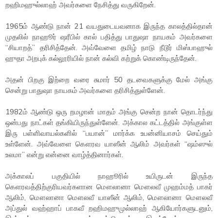
றஹிமஹுல்லாஹ் அவர்களை நேசித்து வருகிறேன்.
1965ம் ஆண்டு நான் 21 வயதுடையவனாக இருந்த காலத்தில்தான்
முதலில் நாஹூர் ஷரீபில் கால் பதித்து பாதுஷா நாயகம் அவர்களை
“சியாறத்” தரிசித்தேன். அவ்வேளை தமிழ் நாடு நீடூர் மிஸ்பாஹுல்
ஹுதா அறபுக் கல்லூரியில் நான் கல்வி கற்றுக் கொண்டிருந்தேன்.
அதன் பிறகு இற்றை வரை சுமார் 50 தடவைகளுக்கு மேல் அங்கு
சென்று பாதுஷா நாயகம் அவர்களை தரிசித்துள்ளேன்.
1982ம் ஆண்டு ஒரு றமழான் மாதம் அங்கு சென்ற நான் தொடர்ந்து
ஒன்பது நாட்கள் தங்கியிருந்துள்ளேன். அக்கால கட்டத்தில் அங்குள்ள
இரு பள்ளிவாயல்களில் “பயான்” மார்க்க உபன்னியாசம் செய்தும்
உள்ளேன். அவ்வேளை கௌரவ யாஸீன் ஆலிம் அவர்கள் “ஷம்ஸுல்
உலமா” என்று என்னை வாழ்த்தினார்கள்.
அக்காலப் பகுதியில் நாஹூரில் உயிருடன் இருந்த
கௌரவத்திற்குரியவர்களான மௌலானா மௌலவீ முஹம்மத் பாகர்
ஆலிம், மௌலானா மௌலவீ யாஸீன் ஆலிம், மௌலானா மௌலவீ
அப்துல் வஹ்ஹாப் பாகவீ றஹிமஹுமுல்லாஹ் ஆகியோர்களுடனும்,