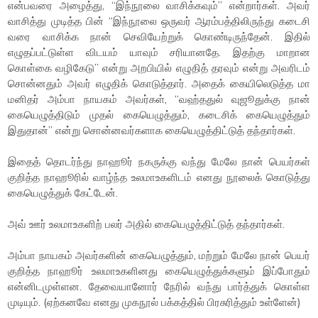
என்பவரை அழைத்து, “இந்நூலை வாசிக்கவும்” என்றார்கள். அவர்
வாசித்து முடித்த பின் “இந்நூலை ஒருவர் ஆரம்பத்திலிருந்து கடைசி
வரை வாசிக்க நான் செவியேற்றுக் கொண்டிருந்தேன். இதில்
எழுதப்பட்டுள்ள விடயம் யாவும் சரியானதே. இதற்கு மாறான
கொள்கை வழிகேடு” என்று அறபியில் எழுதித் தரவும் என்று அவரிடம்
சொன்னதும் அவர் எழுதிக் கொடுத்தார். அதைக் கையிலெடுத்த மா
மனிதர் அம்பா நாயகம் அவர்கள், “வஹ்ததுல் வுஜூதுக்கு நான்
கையெழுத்திடும் முதல் கையெழுத்தும், கடைசிக் கையெழுத்தும்
இதுதான்” என்று சொன்னவர்களாக கையெழுத்திட்டுத் தந்தார்கள்.
இதைத் தொடர்ந்து நாஹூர் நகருக்கு வந்து மேலே நான் பெயர்கள்
குறித்த நாஹூரில் வாழ்ந்த உலமாஉகளிடம் எனது நூலைக் கொடுத்து
கையெழுத்துக் கேட்டேன்.
அவ் ஊர் உலமாஉகளிற் பலர் அதில் கையெழுத்திட்டுத் தந்தார்கள்.
அம்பா நாயகம் அவர்களின் கையெழுத்தும், மற்றும் மேலே நான் பெயர்
குறித்த நாஹூர் உலமாஉகளினது கையெழுத்துக்களும் இப்போதும்
என்னிடமுள்ளன. தேவையானோர் நேரில் வந்து பார்த்துக் கொள்ள
முடியும். (ஏற்கனவே எனது முகநூல் பக்கத்தில் பிரசுரித்தும் உள்ளேன்)