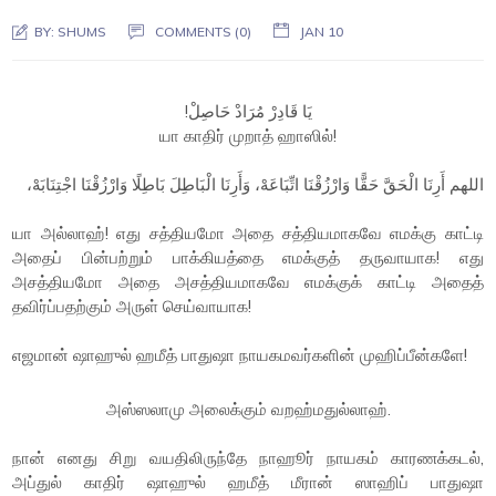
BY:
SHUMS
COMMENTS (0)
JAN 10
يَا قَادِرْ مُرَادْ حَاصِلْ!
யா காதிர் முறாத் ஹாஸில்!
اللهم أَرِنَا الْحَقَّ حَقًّا وَارْزُقْنَا اتِّبَاعَهْ، وَأَرِنَا الْبَاطِلَ بَاطِلًا وَارْزُقْنَا اجْتِنَابَهْ،
யா அல்லாஹ்! எது சத்தியமோ அதை சத்தியமாகவே எமக்கு காட்டி
அதைப் பின்பற்றும் பாக்கியத்தை எமக்குத் தருவாயாக! எது
அசத்தியமோ அதை அசத்தியமாகவே எமக்குக் காட்டி அதைத்
தவிர்ப்பதற்கும் அருள் செய்வாயாக!
எஜமான் ஷாஹுல் ஹமீத் பாதுஷா நாயகமவர்களின் முஹிப்பீன்களே!
அஸ்ஸலாமு அலைக்கும் வறஹ்மதுல்லாஹ்.
நான் எனது சிறு வயதிலிருந்தே நாஹூர் நாயகம் காரணக்கடல்,
அப்துல் காதிர் ஷாஹுல் ஹமீத் மீரான் ஸாஹிப் பாதுஷா