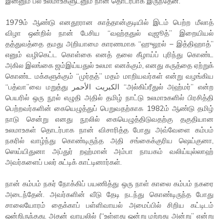
இன்னும் பல உலமாஉகளுடனும் நான் தொடர்பாக இருந்தேன்.
1979ம் ஆண்டு எனதூரான காத்தான்குடியில் இடம் பெற்ற மீலாத்
விழா ஒன்றில் நான் பேசிய “வஹ்ததுல் வுஜூத்” இறையியல்
தத்துவத்தை தமது அறியாமை காரணமாக “ஹுலூல் – இத்திஹாத்”
எனும் வழிகெட்ட கொள்கை எனத் தலை கீழாய்ப் புரிந்து கொண்ட
அகில இலங்கை ஜம்இய்யதுல் உலமா எனக்கும், எனது கருத்தை ஏற்றுக்
கொண்ட மக்களுக்கும் “முர்தத்” மதம் மாறியவர்கள் என்று வழங்கிய
“பத்வா”வை மறுத்து الكبريت الأحمر “அல்கிப்ரீதுல் அஹ்மர்” என்ற
பெயரில் ஒரு நூல் எழுதி அதில் தமிழ் நாட்டு உலமாஉகளில் பிரசித்தி
பெற்றவர்களின் கையெழுத்துப் பெறுவதற்காக 1982ம் ஆண்டு தமிழ்
நாடு சென்று எனது நூலில் கையெழுத்திடுவதற்கு தகுதியான
உலமாஉகள் தொடர்பாக நான் விசாரித்த போது அவ்வேளை கம்பம்
நகரில் வாழ்ந்து கொண்டிருந்த அதி சங்கைக்குரிய ஷெய்குனா,
ஸெய்யிதுனா அப்துர் றஹ்மான் அம்பா நாயகம் வலிய்யுல்லாஹ்
அவர்களைப் பலர் சுட்டிக் காட்டினார்கள்.
நான் கம்பம் நகர் நோக்கிப் பயணித்து ஒரு நாள் காலை கம்பம் நகரை
அடைந்தேன். அவர்களின் வீடு தேடி நடந்து கொண்டிருந்த போது
சாலையோரம் தைக்காப் பள்ளிவாயல் அமைப்பில் சிறிய கட்டிடம்
ஒன்றிருந்தது. அதன் வாயலில் (“உள்ளது ஒன்று மற்றது அன்று” என்று