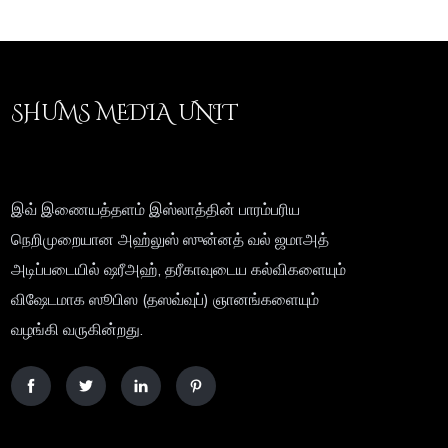
SHUMS MEDIA UNIT
இவ் இணையத்தளம் இஸ்லாத்தின் பாரம்பரிய
நெறிமுறையான அஹ்லுஸ் ஸுன்னத் வல் ஜமாஅத்
அடிப்படையில் ஷரீஅஹ், தரீகாவுடைய கல்விகளையும்
விஷேடமாக ஸூபிஸ (தஸவ்வுப்) ஞானங்களையும்
வழங்கி வருகின்றது.