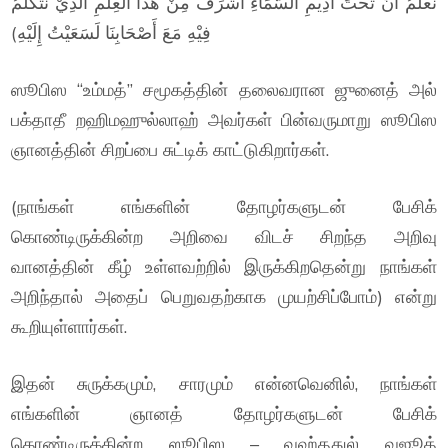
نَعْلَمُ أَنَّ تَحْتَ أَدِيْمِ السَّمَاءِ أَشْرَفَ مِنْ هَذَا الْعِلْمِ الَّذِيْ نَتَكَلَّمُ
فِيْهِ مَعَ أَصْحَابِنَا لَسَعَيْتُ إِلَيْهِ)
ஸூபிஸ “உம்மத்” சமூகத்தின் தலைவரான ஜுனைத் அல்
பக்தாதீ றஹிமஹுல்லாஹ் அவர்கள் பின்வருமாறு ஸூபிஸ
ஞானத்தின் சிறப்பை சுட்டிக் காட்டுகிறார்கள்.
(நாங்கள் எங்களின் தோழர்களுடன் பேசிக்
கொண்டிருக்கின்ற அறிவை விடச் சிறந்த அறிவு
வானத்தின் கீழ் உள்ளவற்றில் இருக்கிறதென்று நாங்கள்
அறிந்தால் அதைப் பெறுவதற்காக முயற்சிப்போம்) என்று
கூறியுள்ளார்கள்.
இதன் சுருக்கமும், சாரமும் என்னவெனில், நாங்கள்
எங்களின் ஞானத் தோழர்களுடன் பேசிக்
கொண்டிருக்கின்ற ஸூபிஸ – வஹ்ததுல் வுஜூத்