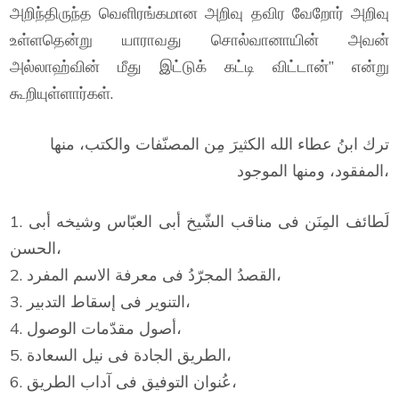
அறிந்திருந்த வெளிரங்கமான அறிவு தவிர வேறோர் அறிவு
உள்ளதென்று யாராவது சொல்வானாயின் அவன்
அல்லாஹ்வின் மீது இட்டுக் கட்டி விட்டான்” என்று
கூறியுள்ளார்கள்.
ترك ابنُ عطاء الله الكثيرَ مِن المصنّفات والكتب، منها
المفقود، ومنها الموجود،
1. لَطائف المِنَن فى مناقب الشّيخ أبى العبّاس وشيخه أبى
الحسن،
2. القصدُ المجرّدُ فى معرفة الاسم المفرد،
3. التنوير فى إسقاط التدبير،
4. أصول مقدّمات الوصول،
5. الطريق الجادة فى نيل السعادة،
6. عُنوان التوفيق فى آداب الطريق،