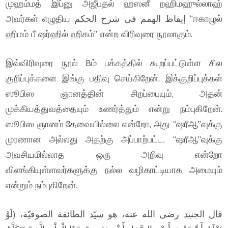
முஹம்மத் இப்னு அஜீபதல் ஹஸனீ றஹிமஹுல்லாஹ்
அவர்கள் எழுதிய إيقاظ الهمم فى شرح الحكم “ஈகாழுல்
ஹிமம் பீ ஷர்ஹில் ஹிகம்” என்ற விரிவுரை நூலாகும்.
இவ்விரிவுரை நூல் 8ம் பக்கத்தில் கூறப்பட்டுள்ள சில
குறிப்புக்களை இங்கு பதிவு செய்கிறேன். இக்குறிப்புக்கள்
ஸூபிஸ ஞானத்தின் சிறப்பையும், அதன்
முக்கியத்துவத்தையும் உணர்த்தும் என்று நம்புகிறேன்.
ஸூபிஸ ஞானம் தேவையில்லை என்றோ, அது “ஷரீஆ”வுக்கு
முரணான அல்லது அதற்கு அப்பாற்பட்ட, “ஷரீஆ”வுக்கு
அவசியமில்லாத ஒரு அறிவு என்றோ
விளங்கியுள்ளவர்களுக்கு நல்ல வழிகாட்டியாக அமையும்
என்றும் நம்புகிறேன்.
قال الجنيد رضي الله عنه، هو سيّد الطائفة الصوفيّة، (لَوْ