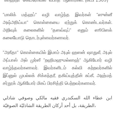
“மாலிக் மத்ஹப்” வழி வாழ்ந்த இவர்கள் “ஸுன்னீ
அஷ்அரிய்யா” கொள்கையை ஏற்றுக் கொண்டவர்கள்.
அறிவுக் கலைகளில் “தஸவ்வுப்” எனும் ஸூபிஸக்
கலையோடு தொடர்புள்ளவர்களாவர்.
“அகீதா” கொள்கையில் இமாம் அபுல் ஹஸன் ஷாதுலீ, அபுல்
அப்பாஸ் அல் முர்ஸீ “றஹிமஹுமல்லாஹ்” ஆகியோர் வழி
வாழ்ந்தவர்களாவர். இவர்களிடம் கல்வி கற்றவர்களில்
இப்னுல் முபல்லக் சிக்கந்தரீ, தகிய்யுத்தீன் சுப்கீ, அஹ்மத்
சர்றூக் ஆகியோர் மிகப் பிரசித்தி பெற்றவர்களாவர்.
ابن عطاء الله السكندري فقيه مالكي وصوفي شاذلي
الطريقة، بل أحد أركان الطريقة الشاذليّة الصوفيّة،