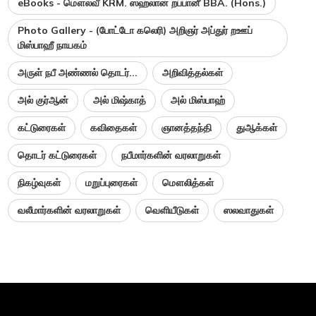
eBooks - மௌலவீ KRM. ஸஹ்லான் றப்பானீ BBA. (Hons.)
Photo Gallery - (போட்டோ கலெரி) அறிஞர் அப்துர் றஊப்
மிஸ்பாஹீ நாயகம்
அருள் நபீ அண்ணல் தொடர்...
அறிவித்தல்கள்
அல் குர்ஆன்
அல் மிஷ்காத்
அல் மிஸ்பாஹ்
கட்டுரைகள்
கவிதைகள்
ஞானத்தந்தி
துஆக்கள்
தொடர் கட்டுரைகள்
நபீமார்களின் வரலாறுகள்
நிகழ்வுகள்
மறுப்புரைகள்
மௌலித்கள்
வலீமார்களின் வரலாறுகள்
வெளியீடுகள்
ஸலவாதுகள்