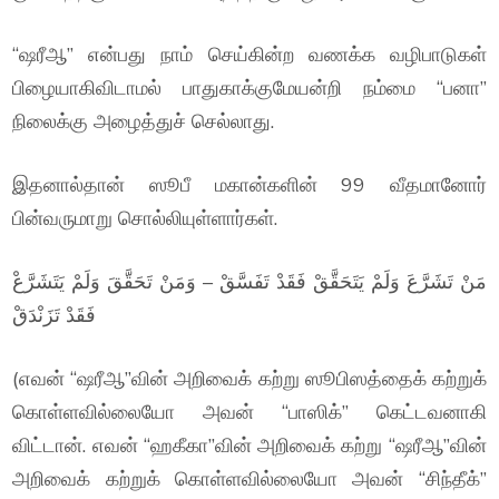
“ஷரீஆ” என்பது நாம் செய்கின்ற வணக்க வழிபாடுகள்
பிழையாகிவிடாமல் பாதுகாக்குமேயன்றி நம்மை “பனா”
நிலைக்கு அழைத்துச் செல்லாது.
இதனால்தான் ஸூபீ மகான்களின் 99 வீதமானோர்
பின்வருமாறு சொல்லியுள்ளார்கள்.
مَنْ تَشَرَّعَ وَلَمْ يَتَحَقَّقْ فَقَدْ تَفَسَّقْ – وَمَنْ تَحَقَّقَ وَلَمْ يَتَشَرَّعْ
فَقَدْ تَزَنْدَقْ
(எவன் “ஷரீஆ”வின் அறிவைக் கற்று ஸூபிஸத்தைக் கற்றுக்
கொள்ளவில்லையோ அவன் “பாஸிக்” கெட்டவனாகி
விட்டான். எவன் “ஹகீகா”வின் அறிவைக் கற்று “ஷரீஆ”வின்
அறிவைக் கற்றுக் கொள்ளவில்லையோ அவன் “சிந்தீக்”