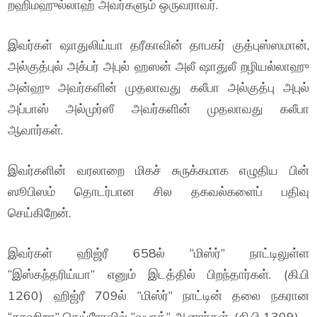
றஹிமஹுல்லாஹ் அவர்களும் ஒருவராவர்.
இவர்கள் ஷாதுலிய்யா தரீகாவின் தாபகர் குத்புஸ்ஸமான்,
அல்குத்புல் அக்பர் அபுல் ஹஸன் அலீ ஷாதுலீ றழியல்லாஹு
அன்ஹு அவர்களின் முதலாவது கலீபா அல்குத்பு அபுல்
அப்பாஸ் அல்முர்ஸீ அவர்களின் முதலாவது கலீபா
ஆவார்கள்.
இவர்களின் வரலாறை மிகச் சுருக்கமாக எழுதிய பின்
ஸூபிஸம் தொடர்பான சில தகவல்களைப் பதிவு
செய்கிறேன்.
இவர்கள் ஹிஜ்ரீ 658ல் “மிஸ்ர்” நாட்டிலுள்ள
“இஸ்கந்தரிய்யா” எனும் இடத்தில் பிறந்தார்கள். (கி.பி
1260) ஹிஜ்ரீ 709ல் “மிஸ்ர்” நாட்டின் தலை நகரான
“காஹிறா” கெய்ரோவில் “வபாத்” ஆனார்கள். (கி.பி 1309)