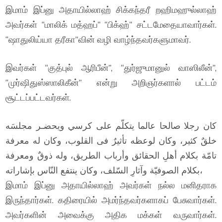
இமாம் இப்னு அதாயில்லாஹ் சிக்கந்தரீ றஹிமஹுல்லாஹ்
அவர்கள் “மாலிக் மத்ஹப்” “பிக்ஹ்” சட்டமேதையாவார்கள்.
“ஷாதுலிய்யா தரீகா”வின் வழி வாழ்ந்தவர்களுமாவர்.
இவர்கள் “குத்புல் ஆரிபீன்”, “துர்ஜுமானுல் வாஸிலீன்”,
“முர்ஷிதுஸ்ஸாலிகீன்” என்று அறிஞர்களால் பட்டம்
சூட்டப்பட்டவர்கள்.
كان رجلا صالحا عالما يتكلّم على كرسي ويحضـر مجلسَه
خلقٌ كثير، وكان لوعظه تأثيرٌ فى القلوب، وكان له معرفة
تامّة بكلام أهلِ الحقائق وأرباب الطريق، وله ذوقٌ ومعرفة
بكلام الصوفيّة وآثارِ السّلف، وكان ينتفع النّاس بإشاراته،
இமாம் இப்னு அதாயில்லாஹ் அவர்கள் நல்ல மனிதராக
இருந்தார்கள். கதிரையில் அமர்ந்தவர்களாகப் பேசுவார்கள்.
அவர்களின் அவைக்கு அதிக மக்கள் வருவார்கள்.