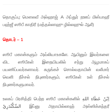
தொகுப்பு: மௌலவீ அல்ஹாஜ் A அப்துர் றஊப் மிஸ்பாஹீ
பஹ்ஜீ ஸூபீ காதிரீ (மத்தல்லாஹு ழில்லஹுல் ஆலீ)
தொடர் – 1
ஸூபீ மகான்களும் அவ்லியாஉகளே. ஆயினும் இவர்களை
விட ஸூபீகள் இறையியலில் சற்று ஆழமாகப்
பயணிப்பவர்களாவர். சுருங்கச் சொல்வதாயின் வலீமார்
வெளி நீச்சல் நிபுணர்களும், ஸூபீகள் உள் நீச்சல்
நிபுணர்களுமாவர்.
உலகப் பிரசித்தி பெற்ற ஸூபீ மகான்களில் اِبْنُ عَطَاءِ اللهِ
السِّكَّنْدَرِيْ இப்னு அதாயில்லாஹ் அஸ்ஸிக்கந்தரீ