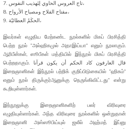
7. تاج العروس الحاوي لِتَهذيب النفوس،
8. مفتاح الفلاح ومصباح الأرواح،
9. الحكَمُ العطائيّة،
இவர்கள் எழுதிய மேற்கண்ட நூல்களில் மிகப் பிரசித்தி
பெற்ற நூல் “அல்ஹிகமுல் அதாஇய்யா” எனும் நூலாகும்.
ஆரிபீன்கள், ஸூபீகள் மத்தியில் இந்நூல் மிகப் பிரசித்தி
பெற்றதாகும். قال العارفون كاد الحكم أن يكون قرآنا
இறைஞானிகள் இந்நூல் பற்றிக் குறிப்பிடுகையில் “ஹிகம்”
எனும் நூல் திருக்குர்ஆனுக்கு நெருங்கிவிட்டது” என்று
கூறியுள்ளார்கள்.
இந்நூலுக்கு இறைஞானிகளிற் பலர் விரிவுரை
எழுதியுள்ளார்கள். அந்த விரிவுரை நூல்களில் ஒன்றுதான்
இறைஞானி அஸ்ஸூபிய்யுல் ஜலீல் அஹ்மத் இப்னு