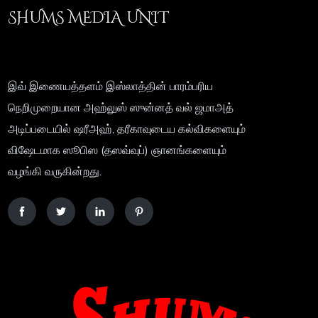
SHUMS MEDIA UNIT
இவ் இணையத்தளம் இஸ்லாத்தின் பாரம்பரிய
நெறிமுறையான அஹ்லுஸ் ஸுன்னத் வல் ஜமாஅத்
அடிப்படையில் ஷரீஅஹ், தரீகாவுடைய கல்விகளையும்
விஷேடமாக ஸூபிஸ (தஸவ்வுப்) ஞானங்களையும்
வழங்கி வருகின்றது.