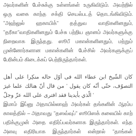
அவர்களின் பேச்சுக்கு உள்ளங்கள் உருகிவிடும். அவற்றில்
ஒரு வகை காந்த சக்தி செயல்படத் தொடங்கிவிடும்.
“அஹ்லுல் ஹகாயிக்” தத்துவ வாதிகளினதும்,
“தரீகா”வாதிகளினதும் பேச்சு பற்றிய ஞானம் அவர்களுக்கு
நிறைவாக இருந்தது. ஸூபீ மகான்களினதும், மற்றும்
முன்னோர்களான மகான்களின் பேச்சில் அவர்களுக்குப்
பேரின்பம் கிடைக்கப் பெற்றிருந்தார்கள்.
كان الشّيخ ابن عطاء الله فى أوّل حاله منكِرا على أهل
التصوّف، حتّى أنّه كان يقول ‘ من قال أنّ هنالك علما غيرَ
الّذي بأيدينا فقد افترى على الله عزّ وجلّ ‘
இமாம் இப்னு அதாயில்லாஹ் அவர்கள் தங்களின் ஆரம்ப
காலத்தில் – அதாவது “தஸவ்வுப்” ஸூபிஸக் கலையில் காற்
பதிக்குமுன் அதை எதிர்ப்பவர்களாக இருந்தார்கள். எந்த
அளவு எதிரியாக இருந்தார்கள் என்றால் “தாங்கள்