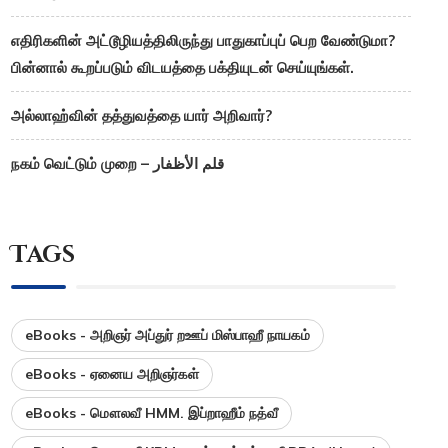
எதிரிகளின் அட்டூழியத்திலிருந்து பாதுகாப்புப் பெற வேண்டுமா?
பின்னால் கூறப்படும் விடயத்தை பக்தியுடன் செய்யுங்கள்.
அல்லாஹ்வின் தத்துவத்தை யார் அறிவார்?
நகம் வெட்டும் முறை – قلم الأظفار
Tags
eBooks - அறிஞர் அப்துர் றஊப் மிஸ்பாஹீ நாயகம்
eBooks - ஏனைய அறிஞர்கள்
eBooks - மௌலவீ HMM. இப்றாஹீம் நத்வீ