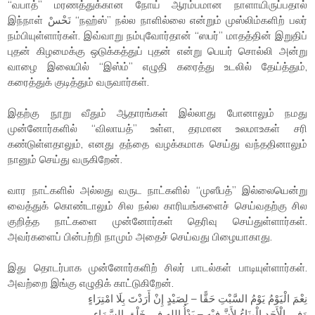
“வபாத்” மரணத்துக்கான நோய் ஆரம்பமான நாளாயிருப்பதால்
இந்நாள் نَحْسْ “நஹ்ஸ்” நல்ல நாளில்லை என்றும் முஸ்லிம்களிற் பலர்
நம்பியுள்ளார்கள். இவ்வாறு நம்புவோர்தான் “ஸபர்” மாதத்தின் இறுதிப்
புதன் கிழமைக்கு ஒடுக்கத்துப் புதன் என்று பெயர் சொல்லி அன்று
வாழை இலையில் “இஸ்ம்” எழுதி கரைத்து உடலில் தேய்த்தும்,
கரைத்துக் குடித்தும் வருவார்கள்.
இதற்கு நூறு வீதும் ஆதாரங்கள் இல்லாது போனாலும் நமது
முன்னோர்களில் “விலாயத்” உள்ள, தரமான உலமாஉகள் சரி
கண்டுள்ளதாலும், எனது தந்தை வழக்கமாக செய்து வந்ததினாலும்
நானும் செய்து வருகிறேன்.
வார நாட்களில் அல்லது வருட நாட்களில் “முஸீபத்” இல்லையென்று
வைத்துக் கொண்டாலும் சில நல்ல காரியங்களைச் செய்வதற்கு சில
குறித்த நாட்களை முன்னோர்கள் தெரிவு செய்துள்ளார்கள்.
அவர்களைப் பின்பற்றி நாமும் அதைச் செய்வது பிழையாகாது.
இது தொடர்பாக முன்னோர்களிற் சிலர் பாடல்கள் பாடியுள்ளார்கள்.
அவற்றை இங்கு எழுதிக் காட்டுகிறேன்.
نِعْمَ الْيَوْمُ يَوْمُ السَّبْتِ حَقًّا – لِصَيْدٍ إِنْ أَرَدْتَ بِلَا امْتِرَاءٍ
وَفِى الْأَحَدِ الْبِنَاءُ لِأَنَّ فِيْهِ – بَدْأُ اللهِ فِى خَلْقِ السَّمَاءِ