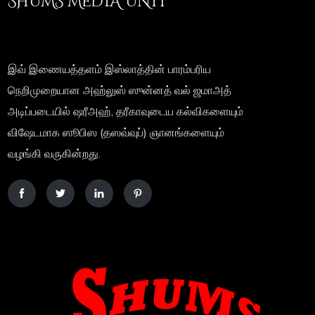
SHUMS MEDIA UNIT
இவ் இணையத்தளம் இஸ்லாத்தின் பாரம்பரிய
நெறிமுறையான அஹ்லுஸ் ஸுன்னத் வல் ஜமாஅத்
அடிப்படையில் ஷரீஅஹ், தரீகாவுடைய கல்விகளையும்
விஷேடமாக ஸூபிஸ (தஸவ்வுப்) ஞானங்களையும்
வழங்கி வருகின்றது.