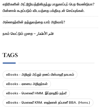
எதிரிகளின் அட்டூழியத்திலிருந்து பாதுகாப்புப் பெற வேண்டுமா?
பின்னால் கூறப்படும் விடயத்தை பக்தியுடன் செய்யுங்கள்.
அல்லாஹ்வின் தத்துவத்தை யார் அறிவார்?
நகம் வெட்டும் முறை – قلم الأظفار
Tags
eBooks - அறிஞர் அப்துர் றஊப் மிஸ்பாஹீ நாயகம்
eBooks - ஏனைய அறிஞர்கள்
eBooks - மௌலவீ HMM. இப்றாஹீம் நத்வீ
eBooks - மௌலவீ KRM. ஸஹ்லான் றப்பானீ BBA. (Hons.)