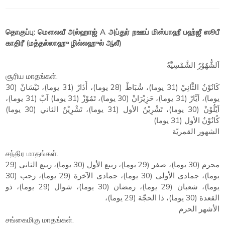
தொகுப்பு: மௌலவீ அல்ஹாஜ் A அப்துர் றஊப் மிஸ்பாஹீ பஹ்ஜீ ஸூபீ
காதிரீ (மத்தல்லாஹு ழில்லஹுல் ஆலீ)
اَلشُّهُوْرُ الشَّمْسِيَّةُ
சூரிய மாதங்கள்.
كَانُوْنُ الثَّانِيْ (31 يوما)، شُبَاطْ (28 يوما)، أَذَارْ (31 يوما)، نَيْسَانْ (30
يوما)، اَيَّارْ (31 يوما)، حَزِيْرَانْ (30 يوما)، تَمُوْزْ (31 يوما) آبْ (31 يوما)،
اَيْلُوْنْ (30 يوما)، تَشْرِيْنُ الأول (31 يوما)، تَشْرِيْنُ الثاني (30 يوما)
كُانُوْنُ الأول (31 يوما)
الشهور القمريّة
சந்திர மாதங்கள்.
محرم (30 يوما)، صفر (29 يوما)، ربيع الأول (30 يوما)، ربيع الثاني (29
يوما)، جمادى الأولى (30 يوما)، جمادى الآخرة (29 يوما)، رجب (30
يوما)، شعبان (29 يوما)، رمضان (30 يوما)، شوال (29 يوما)، ذو
القعدة (30 يوما)، ذا الحجّة (29 يوما)،
الأشهر الحرم
சங்கைமிகு மாதங்கள்.