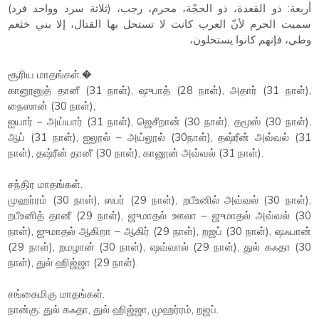
أربعة: ذو القعدة، ذو الحجّة، محرم، رجب، (ثلاثة سرد وواحد فرد)
سميت الحرم لأنّ العرب كانت لا تستحل بها القتال، إلا بني خثعم
وطي، فإنهم كانوا يستحلون،
சூரிய மாதங்கள்.�
கானூனுத் தானீ (31 நாள்), ஷுபாத் (28 நாள்), அதார் (31 நாள்),
நைஸான் (30 நாள்),
ஐயார் – அய்யார் (31 நாள்), ஜெசீறான் (30 நாள்), தமூஸ் (30 நாள்),
ஆப் (31 நாள்), ஐலூல் – அய்லூல் (30நாள்), தஷ்ரீன் அவ்வல் (31
நாள்), தஷ்ரீன் தானீ (30 நாள்), கானூன் அவ்வல் (31 நாள்).
சந்திர மாதங்கள்.
முஹர்ரம் (30 நாள்), ஸபர் (29 நாள்), றபீஉனில் அவ்வல் (30 நாள்),
றபீஉனித் தானீ (29 நாள்), ஜுமாதல் ஊலா – ஜுமாதல் அவ்வல் (30
நாள்), ஜுமாதல் ஆகிறா – ஆகிர் (29 நாள்), றஜப் (30 நாள்), ஷஃபான்
(29 நாள்), றமழான் (30 நாள்), ஷவ்வால் (29 நாள்), துல் கஃதா (30
நாள்), துல் ஹிஜ்ஜா (29 நாள்).
சங்கைமிகு மாதங்கள்.
நான்கு: துல் கஃதா, துல் ஹிஜ்ஜா, முஹர்ரம், றஜப்.