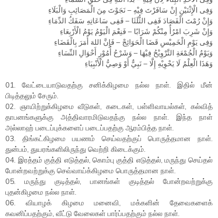
وَفِى الْإِثْنَيْنِ إِنْ سَافَرْتَ فِيْهِ – نَجَوْتَ مِنَ الْمَصَائِبِ وَالْبَلَاءِ
وَإِنْ رُمْتَ الْفَصَادَ فَفِى الثُّلَثَا – فَفِى سَاعَاتِهِ سَفَكُ الدِّمَاءِ
وَإِنْ شَرِبَ امْرُأٌ مِنْكُمْ شَرَابًا – فَنِعْمَ الْيَوْمُ يَوْمُ الْأَرْبِعَاءِ
وَفِى يَوْمِ الْخَمِيْسِ قَضَا الْحَوَائِجْ – فَإِنَّ اللهَ أَمَرَ بِالْقَضَاءِ
وَيَوْمُ الْجُمْعَةِ التَّرْوِيْحُ فِيْهَا – وَشَرْحُ أُمُوْرِ أَحْوَالِ النِّسَاءِ
وَهَذَا الْعِلْمُ لَا يَحْوِيْهِ إِلَّا – نَبِيٌّ أَوْ وَصِيُّ الْأَنْبِيَاءِ
01. வேட்டையாடுவதற்கு சனிக்கிழமை நல்ல நாள். இதில் மீன்
பிடித்தலும் சேரும்.
02. ஞாயிற்றுக்கிழமை வீடுகள், கடைகள், பள்ளிவாயல்கள், கல்வித்
தாபனங்களுக்கு அத்திவாரமிடுவதந்கு நல்ல நாள். இந்த நாள்
அல்லாஹ் படைப்புக்களைப் படைப்பதற்கு ஆரம்பித்த நாள்.
03. திங்கட்கிழமை பயணம் செய்வதற்குப் பொருத்தமான நாள்.
துன்பம், துயரங்களிலிருந்து வெற்றி கிடைக்கும்.
04. இரத்தம் குத்தி எடுத்தல், கொம்பு குத்தி எடுத்தல், மருந்து செய்தல்
போன்றவற்றுக்கு செவ்வாய்க்கிழமை பொருத்தமான நாள்.
05. மருந்து குடித்தல், பானங்கள் குடித்தல் போன்றவற்றுக்கு
புதன்கிழமை நல்ல நாள்.
06. வியாழக் கிழமை மனைவி, மக்களின் தேவைகளைக்
கவனிப்பதற்கும், வீட்டு வேலைகள் பார்ப்பதற்கும் நல்ல நாள்.