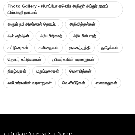
Photo Gallery - (போட்டோ கலெரி) அறிஞர் அப்துர் றஊப்
மிஸ்பாஹீ நாயகம்
அருள் நபீ அண்ணல் தொடர்...
அறிவித்தல்கள்
அல் குர்ஆன்
அல் மிஷ்காத்
அல் மிஸ்பாஹ்
கட்டுரைகள்
கவிதைகள்
ஞானத்தந்தி
துஆக்கள்
தொடர் கட்டுரைகள்
நபீமார்களின் வரலாறுகள்
நிகழ்வுகள்
மறுப்புரைகள்
மௌலித்கள்
வலீமார்களின் வரலாறுகள்
வெளியீடுகள்
ஸலவாதுகள்