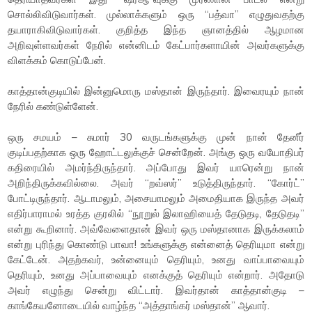
சொல்லிவிடுவார்கள். முல்லாக்களும் ஒரு “பத்வா” எழுதுவதற்கு
தயாராகிவிடுவார்கள். குறித்த இந்த ஞானத்தில் ஆழமான
அறிவுள்ளவர்கள் நேரில் என்னிடம் கேட்பார்களாயின் அவர்களுக்கு
விளக்கம் கொடுப்பேன்.
காத்தான்குடியில் இன்னுமொரு மஸ்தான் இருந்தார். இவைரயும் நான்
நேரில் கண்டுள்ளேன்.
ஒரு சமயம் – சுமார் 30 வருடங்களுக்கு முன் நான் தேனீர்
குடிப்பதற்காக ஒரு ஹோட்டலுக்குச் சென்றேன். அங்கு ஒரு வயோதிபர்
கதிரையில் அமர்ந்திருந்தார். அப்போது இவர் யாரென்று நான்
அறிந்திருக்கவில்லை. அவர் “றவ்ஸர்” உடுத்திருந்தார். “கோர்ட்”
போட்டிருந்தார். ஆடாமலும், அசையாமலும் அமைதியாக இருந்த அவர்
எதிர்பாராமல் உரத்த குரலில் “நூறுல் இலாஹியைத் தேடுதடி, தேடுதடி”
என்று கூறினார். அவ்வேளைதான் இவர் ஒரு மஸ்தானாக இருக்கலாம்
என்று புரிந்து கொண்டு பாவா! உங்களுக்கு என்னைத் தெரியுமா என்று
கேட்டேன். அதற்கவர், உன்னையும் தெரியும், உனது வாப்பாவையும்
தெரியும், உனது அப்பாவையும் எனக்குத் தெரியும் என்றார். அதோடு
அவர் எழுந்து சென்று விட்டார். இவர்தான் காத்தான்குடி –
காங்கேயனோடையில் வாழ்ந்த “அத்தாங்கர் மஸ்தான்” ஆவார்.