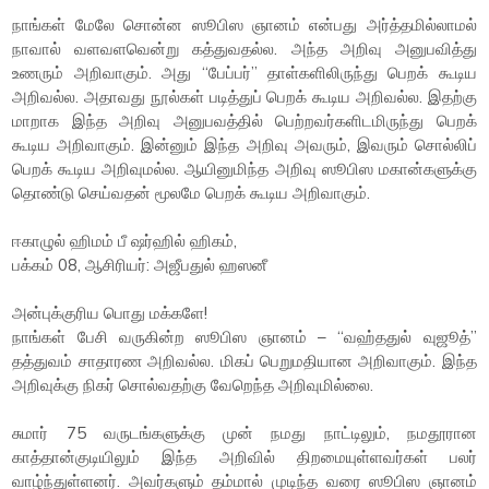
நாங்கள் மேலே சொன்ன ஸூபிஸ ஞானம் என்பது அர்த்தமில்லாமல்
நாவால் வளவளவென்று கத்துவதல்ல. அந்த அறிவு அனுபவித்து
உணரும் அறிவாகும். அது “பேப்பர்” தாள்களிலிருந்து பெறக் கூடிய
அறிவல்ல. அதாவது நூல்கள் படித்துப் பெறக் கூடிய அறிவல்ல. இதற்கு
மாறாக இந்த அறிவு அனுபவத்தில் பெற்றவர்களிடமிருந்து பெறக்
கூடிய அறிவாகும். இன்னும் இந்த அறிவு அவரும், இவரும் சொல்லிப்
பெறக் கூடிய அறிவுமல்ல. ஆயினுமிந்த அறிவு ஸூபிஸ மகான்களுக்கு
தொண்டு செய்வதன் மூலமே பெறக் கூடிய அறிவாகும்.
ஈகாழுல் ஹிமம் பீ ஷர்ஹில் ஹிகம்,
பக்கம் 08, ஆசிரியர்: அஜீபதுல் ஹஸனீ
அன்புக்குரிய பொது மக்களே!
நாங்கள் பேசி வருகின்ற ஸூபிஸ ஞானம் – “வஹ்ததுல் வுஜூத்”
தத்துவம் சாதாரண அறிவல்ல. மிகப் பெறுமதியான அறிவாகும். இந்த
அறிவுக்கு நிகர் சொல்வதற்கு வேறெந்த அறிவுமில்லை.
சுமார் 75 வருடங்களுக்கு முன் நமது நாட்டிலும், நமதூரான
காத்தான்குடியிலும் இந்த அறிவில் திறமையுள்ளவர்கள் பலர்
வாழ்ந்துள்ளனர். அவர்களும் தம்மால் முடிந்த வரை ஸூபிஸ ஞானம்