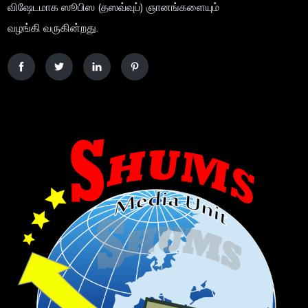
விஷேடமாக ஸூபிஸ (தஸவ்வுப்) ஞானங்களையும்
வழங்கி வருகின்றது.