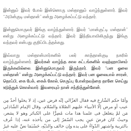
இன்னும் இவர் போல் இன்னொரு மஸ்தானும் வாழ்ந்துள்ளார். இவர்
“அபின்குடி மஸ்தான்” என்று அழைக்கப்பட்டு வந்தார்.
இன்னுமொருவர் இங்கு வாழ்ந்துள்ளார். இவர் “மான்குட்டி மஸ்தான்”
என்று அழைக்கப்பட்டு வந்தார். இவர் இந்தியாவிலிருந்து இங்கு
வந்தவர் என்பது குறிப்பிடத்தக்கது.
இவ்வாறு மஸ்தான்மார்களில் பலர் காத்தான்குடி நகரில்
வாழ்ந்துள்ளனர்.
இவர்கள் வாழ்ந்த கால கட்டங்களில் வஹ்ஹாபிஸம்
இருக்கவில்லை.
இன்னுமொருவர் இருந்தார். இவர் “பன ஓலை
மஸ்தான்” என்று அழைக்கப்பட்டு வந்தார். இவர் பன ஓலையால் சாரன்,
தொப்பி, கை பேக், கைக் கோல், செருப்பு போன்றவற்றை தானே செய்து
உடுத்துக் கொள்வார். இவரையும் நான் சந்தித்துள்ளேன்.
وأمّا حكم الشّارع فيه فقال الغزّالي إنّه فرض عين، إذ لا يخلوا أحدٌ مِن
عيب أو مرض إلّا الأنبياء عليهم الصّلاة والسّلام، وقال الإمام الشّاذلي
مَن لمْ يتغلغل فى علمنا هذا مات مُصِرًّا على الكبائر وهو لا يشعر،
وحيثُ كان فرضَ عينٍ يجب السّفرُ إلى من يأخذه عنه، إذا عُرف
بالتربية واشتهر الدّواءُ على يده وإن خالف والدَيْهِ، حَسْبَمَا نصَّ عليه غيرُ