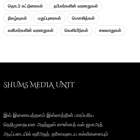
தொடர் கட்டுரைகள்
நபீமார்களின் வரலாறுகள்
நிகழ்வுகள்
மறுப்புரைகள்
மௌலித்கள்
வலீமார்களின் வரலாறுகள்
வெளியீடுகள்
ஸலவாதுகள்
SHUMS MEDIA UNIT
இவ் இணையத்தளம் இஸ்லாத்தின் பாரம்பரிய
நெறிமுறையான அஹ்லுஸ் ஸுன்னத் வல் ஜமாஅத்
அடிப்படையில் ஷரீஅஹ், தரீகாவுடைய கல்விகளையும்