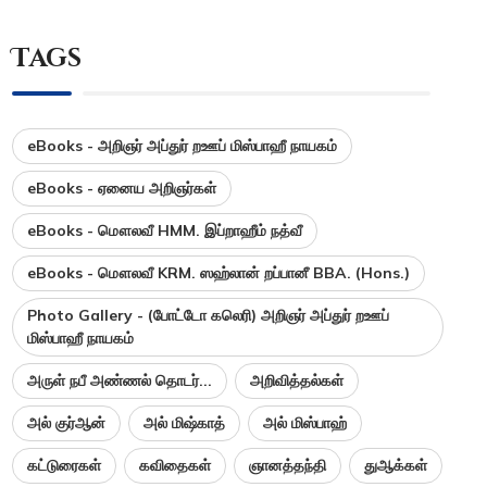
Tags
eBooks - அறிஞர் அப்துர் றஊப் மிஸ்பாஹீ நாயகம்
eBooks - ஏனைய அறிஞர்கள்
eBooks - மௌலவீ HMM. இப்றாஹீம் நத்வீ
eBooks - மௌலவீ KRM. ஸஹ்லான் றப்பானீ BBA. (Hons.)
Photo Gallery - (போட்டோ கலெரி) அறிஞர் அப்துர் றஊப்
மிஸ்பாஹீ நாயகம்
அருள் நபீ அண்ணல் தொடர்...
அறிவித்தல்கள்
அல் குர்ஆன்
அல் மிஷ்காத்
அல் மிஸ்பாஹ்
கட்டுரைகள்
கவிதைகள்
ஞானத்தந்தி
துஆக்கள்