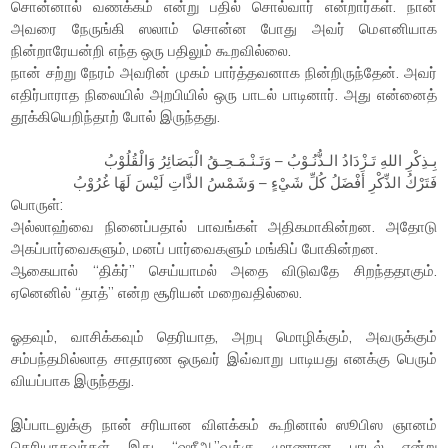
சொன்னால் வணக்கம் என்று பதில் சொல்வார் என்றார்கள். நான்
அவரை நேருங்கி ஸலாம் சொன்ன போது அவர் மௌனியாக
நின்றாரேயன்றி எந்த ஒரு பதிலும் கூறவில்லை.
நான் சற்று நேரம் அவரின் முகம் பார்த்தவனாக நின்றிருந்தேன். அவர்
எதிர்பாராத நிலையில் அறபியில் ஒரு பாடல் பாடினார். அது என்னைத்
தூக்கியெறிந்தாற் போல் இருந்தது.
بِـذِكْرِ اللهِ تَـزْدَادُ الـذُّنُـوْبُ – وَتَـنْـمَـحِـقُ الْبَصَائِرُ وَالْقُلُوْبُ
فَتَرْكُ الذِّكْرِ أَفْضَلُ كُلِّ شَيْءٍ – وَشَمْسُ الذَّاتِ لَيْسَ لَهَا غُرُوْبُ
பொருள்:
அல்லாஹ்வை நினைப்பதால் பாவங்கள் அதிகமாகின்றன. அதோடு
அகப்பார்வைகளும், மனப் பார்வைகளும் மங்கிப் போகின்றன.
ஆகையால் “திக்ர்” செய்யாமல் அதை விடுவதே சிறந்ததாகும்.
ஏனெனில் “தாத்” என்ற சூரியன் மறைவதில்லை.
ஓதவும், வாசிக்கவும் தெரியாத, அறபு மொழிக்கும், அவருக்கும்
சம்பந்தமில்லாத சாதாரண ஒருவர் இவ்வாறு பாடியது எனக்கு பெரும்
வியப்பாக இருந்தது.
இப்பாடலுக்கு நான் சரியான விளக்கம் கூறினால் ஸூபிஸ ஞானம்
தெரியாதவர்கள் இது “ஷரீஆ”வுக்கு முரணான பாடல் என்று