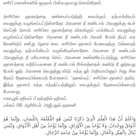
ஸூபீ மகான்களில் ஒருவர் பின்வருமாறு சொல்கிறார்.
(ஸூபிஸ ஞானத்தை உண்மைப்படுத்தி வைக்கும் நற்பாக்கியம்
எவனுக்கு வழங்கப்பட்டுள்ளதோ அவனை நீ கண்டால் அவனுக்கு சுபச்
செய்தி சொல். ஸூபிஸ ஞானத்தை விளங்கும் பாக்கியம் எவனுக்கு
வழங்கப்பட்டுள்ளதோ அவனை நீ கண்டால் அவன் போல் நீயும் வர
வேண்டும் என்று ஆசை வை. ஸூபிஸ ஞானம் பேசுவதற்கு அல்லாஹ்
எவனுக்கு நற்பாக்கியம் வழங்கியுள்ளானோ அவனை நீ கண்டால்
அவனுக்கு நீ மரியாதை செய், அவனை கண்ணியப்படுத்து. ஸூபிஸ
ஞானத்தை எதிர்ப்பவனை நீ கண்டால் சிங்கத்தைக் கண்டு நீ ஓடுவது
போல் ஓடு. அவனை வெறுத்து விடு. எந்த ஓர் அறிவாயினும் அது சில
நேரம் தேவையில்லாமற் போகலாம். “தஸவ்வுப்” ஸூபிஸ ஞானம் தவிர.
இந்த ஞானம் எந்த சந்தர்ப்பத்திலும், எவருக்கும் தேவையில்லாமற்
போகாது.
ஈகாழுல் ஹிமம் பீ ஷர்ஹில் ஹிகம்,
பக்கம் 08, ஆசிரியர்: அஜீபதுல் ஹஸனீ
وَاعْلَمْ أَنَّ هَذَا الْعِلْمَ الَّذِيْ ذَكَرْنَا لَيْسَ هُوَ اللَّقْلَقَةَ بِاللِّسَانِ، وَإِنَّمَا هُوَ
أَذْوَاقٌ وَوِجْدَانٌ، وَلَا يُؤْخَذُ مِنَ الْأَوْرَاقِ، وَإِنَّمَا يُؤْخَذُ مِنْ أَهْلِ الْأَذْوَاقِ، وَلَيْسَ
يُنَالُ بِالْقِيْلِ وَالْقَالِ، وَإِنَّمَا يُؤْخَذُ مِنْ خِدْمَةِ الرِّجَالِ،