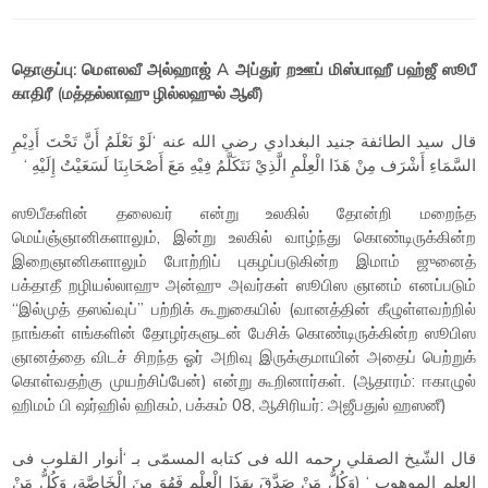
தொகுப்பு: மௌலவீ அல்ஹாஜ் A அப்துர் றஊப் மிஸ்பாஹீ பஹ்ஜீ ஸூபீ
காதிரீ (மத்தல்லாஹு ழில்லஹுல் ஆலீ)
قال سيد الطائفة جنيد البغدادي رضي الله عنه ‘لَوْ نَعْلَمُ أَنَّ تَحْتَ أَدِيْمِ
السَّمَاءِ أَشْرَف مِنْ هَذَا الْعِلْمِ الَّذِيْ نَتَكَلَّمُ فِيْهِ مَعَ أَصْحَابِنَا لَسَعَيْتُ إِلَيْهِ ‘
ஸூபீகளின் தலைவர் என்று உலகில் தோன்றி மறைந்த
மெய்ஞ்ஞானிகளாலும், இன்று உலகில் வாழ்ந்து கொண்டிருக்கின்ற
இறைஞானிகளாலும் போற்றிப் புகழப்படுகின்ற இமாம் ஜுனைத்
பக்தாதீ றழியல்லாஹு அன்ஹு அவர்கள் ஸூபிஸ ஞானம் எனப்படும்
“இல்முத் தஸவ்வுப்” பற்றிக் கூறுகையில் (வானத்தின் கீழுள்ளவற்றில்
நாங்கள் எங்களின் தோழர்களுடன் பேசிக் கொண்டிருக்கின்ற ஸூபிஸ
ஞானத்தை விடச் சிறந்த ஓர் அறிவு இருக்குமாயின் அதைப் பெற்றுக்
கொள்வதற்கு முயற்சிப்பேன்) என்று கூறினார்கள். (ஆதாரம்: ஈகாழுல்
ஹிமம் பி ஷர்ஹில் ஹிகம், பக்கம் 08, ஆசிரியர்: அஜீபதுல் ஹஸனீ)
قال الشّيخ الصقلي رحمه الله فى كتابه المسمّى بـ ‘أنوار القلوب فى
العلم الموهوب ‘ (وَكُلُّ مَنْ صَدَّقَ بِهَذَا الْعِلْمِ فَهُوَ مِنَ الْخَاصَّةِ، وَكُلُّ مَنْ