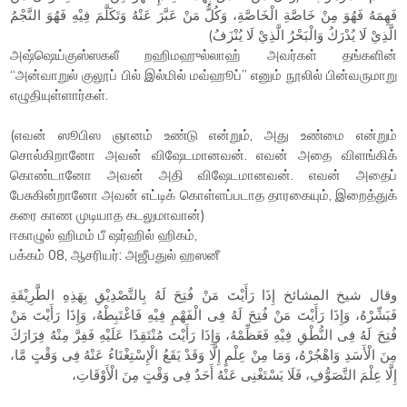
فَهِمَهُ فَهُوَ مِنْ خَاصَّةِ الْخَاصَّةِ، وَكُلُّ مَنْ عَبَّرَ عَنْهُ وَتَكَلَّمَ فِيْهِ فَهُوَ النَّجْمُ
الَّذِيْ لَا يُدْرَكُ وَالْبَحْرُ الَّذِيْ لَا يُنْزَفُ)
அஷ்ஷெய்குஸ்ஸகலீ றஹிமஹுல்லாஹ் அவர்கள் தங்களின்
“அன்வாறுல் குலூப் பில் இல்மில் மவ்ஹூப்” எனும் நூலில் பின்வருமாறு
எழுதியுள்ளார்கள்.
(எவன் ஸூபிஸ ஞானம் உண்டு என்றும், அது உண்மை என்றும்
சொல்கிறானோ அவன் விஷேடமானவன். எவன் அதை விளங்கிக்
கொண்டானோ அவன் அதி விஷேடமானவன். எவன் அதைப்
பேசுகின்றானோ அவன் எட்டிக் கொள்ளப்படாத தாரகையும், இறைத்துக்
கரை காண முடியாத கடலுமாவான்)
ஈகாழுல் ஹிமம் பீ ஷர்ஹில் ஹிகம்,
பக்கம் 08, ஆசரியர்: அஜீபதுல் ஹஸனீ
وقال شيخ المشائخ إِذَا رَأَيْتَ مَنْ فُتِحَ لَهُ بِالتَّصْدِيْقِ بِهَذِهِ الطَّرِيْقَةِ
فَبَشِّرْهُ، وَإِذَا رَأَيْتَ مَنْ فُتِحَ لَهُ فِى الْفَهْمِ فِيْهِ فَاغْتَبِطْهُ، وَإِذَا رَأَيْتَ مَنْ
فُتِحَ لَهُ فِى النُّطْقِ فِيْهِ فَعَظِّمْهُ، وَإِذَا رَأَيْتَ مُنْتَقِدًا عَلَيْهِ فَفِرَّ مِنْهُ فِرَارَكَ
مِنَ الْأَسَدِ وَاهْجُرْهُ، وَمَا مِنْ عِلْمٍ إِلَّا وَقَدْ يَقَعُ الْإِسْتِغْنَاءُ عَنْهُ فِى وَقْتٍ مَّا،
إِلَّا عِلْمَ التَّصَوُّفِ، فَلَا يَسْتَغْنِى عَنْهُ أَحَدٌ فِى وَقْتٍ مِنَ الْأَوْقَاتِ،