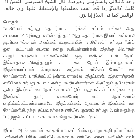
واحد كالبلالي والسنُوسي وغيرهما، قال الشّيخ السنوسي النّفسُ إذا
غَلَبَتْ كالعدُوِّ إذا فَجأَ تجب مجاهدتُها والإستعانةُ عليها وإن خالف
الوالدين كما فى العدُوِّ إذا بَرَزَ،
பொருள்:
“ஸூபிஸம் கற்பது தொடர்பாக மார்க்கச் சட்டம் என்ன? அது
கடமையா? அல்லது “ஸுன்னத்”தா? அது தொடர்பாக இமாம் ஙஸ்ஸாலீ
றஹிமஹுல்லாஹ் அவர்கள் கூறுகையில் “ஸூபிஸம்” கற்பது “பர்ழ்
ஐன்” கட்டாயக் கடமை என்று கூறியுள்ளார்கள். இதற்கு அவர்கள்
கூறும் காரணம் என்னவெனில் ஒரு மனிதன் உடல் நோய்
இல்லாதவனாயிருந்தாலும் கூட உள நோய் இல்லாதவனாய்
இருக்கமாட்டான். பொறாமை, வஞ்சகம், எரிச்சல் போன்ற உள
நோய்களால் பாதிக்கப்பட்டுள்ளவனாகவே இருப்பான். இதனால்தான்
ஸூபிஸம் கற்பது கடமை என்று கூறியுள்ளார்கள். ஆயினும் நபீமார்கள்
தவிர. இவர்கள் உள நோய்களை விட்டும் பாதுகாக்கப்பட்டவர்களாவர்.
இவர்கள் தவிர ஏனையோர் உள நோய்களால்
பாதிக்கப்பட்டவர்களாகவே இருப்பார்கள். ஆகையால் இவர்கள் உள
நோய்களிலிருந்து தப்புவதற்காக ஸூபிஸ ஞானம் கற்பது இவர்களுக்கு
“பர்ழ்ஐன்” கட்டாயக் கடமை என்று கூறியுள்ளார்கள்.
இமாம் அபுல் ஹஸன் ஷாதுலீ நாயகம் பின்வருமாறு கூறியுள்ளார்கள்.
“எங்களின் இந்த அறிவில் அதாவது ஸூபிஸ ஞான அறிவில் எவர்