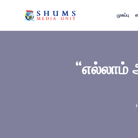
முகப்பு
எ
“எல்லாம்