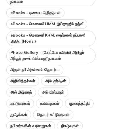
நாயகம்
eBooks - ஏனைய அறிஞர்கள்
eBooks - மௌலவீ HMM. இப்றாஹீம் நத்வீ
eBooks - மௌலவீ KRM. ஸஹ்லான் றப்பானீ
BBA. (Hons.)
Photo Gallery - (போட்டோ கலெரி) அறிஞர்
அப்துர் றஊப் மிஸ்பாஹீ நாயகம்
அருள் நபீ அண்ணல் தொடர்...
அறிவித்தல்கள்
அல் குர்ஆன்
அல் மிஷ்காத்
அல் மிஸ்பாஹ்
கட்டுரைகள்
கவிதைகள்
ஞானத்தந்தி
துஆக்கள்
தொடர் கட்டுரைகள்
நபீமார்களின் வரலாறுகள்
நிகழ்வுகள்