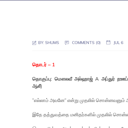
BY:
SHUMS
COMMENTS (0)
JUL 6
தொடர் – 1
தொகுப்பு: மௌலவீ அல்ஹாஜ் A அப்துர் றஊப் 
ஆலீ)
“எல்லாம் அவனே” என்று முதலில் சொன்னவனும் 
இதே தத்துவத்தை மனிதர்களில் முதலில் சொன