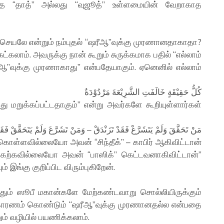
த்த “தாத்” அல்லது “வுஜூத்” உள்ளமையின் வேறாகாத
் செயலே என்றும் நம்புதல் “ஷரீஆ”வுக்கு முரணானதாகாதா?
ட்கலாம். அவருக்கு நான் கூறும் சுருக்கமாக பதில் “எல்லாம்
ஆ”வுக்கு முரணாகாது” என்பதேயாகும். ஏனெனில் எல்லாம்
كُلُّ حَقِيْقَةٍ خَالَفَتِ الشَّرِيْعَةَ مَرْدُوْدَةٌ
 மறுக்கப்பட்டதாகும்” என்று அவர்களே கூறியுள்ளார்கள்
مَنْ تَحَقَّقَ وَلَمْ يَتَشَرَّعْ فَقَدْ تَزَنْدَقْ – وَمَنْ تَشَرَّعَ وَلَمْ يَتَحَقَّقْ فَقَ
கொள்ளவில்லையோ அவன் “சிந்தீக்” – காபிர் ஆகிவிட்டான்
கற்கவில்லையோ அவன் “பாஸிக்” கெட்டவனாகிவிட்டான்”
இங்கு குறிப்பிட விரும்புகிறேன்.
்தும் ஸூபீ மகான்களே மேற்கண்டவாறு சொல்லியிருக்கும்
க்காரணம் கொண்டும் “ஷரீஆ”வுக்கு முரணானதல்ல என்பதை
ம் வழியில் பயணிக்கலாம்.