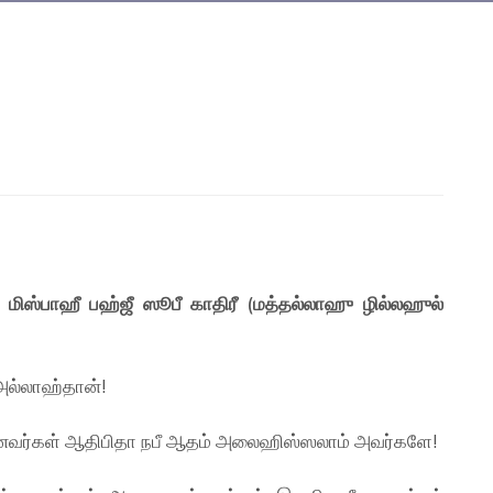
மிஸ்பாஹீ பஹ்ஜீ ஸூபீ காதிரீ (மத்தல்லாஹு ழில்லஹுல்
அல்லாஹ்தான்!
்னவர்கள் ஆதிபிதா நபீ ஆதம் அலைஹிஸ்ஸலாம் அவர்களே!