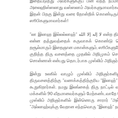
இதையடுத்து அவர்களுக்குப் பின் வந்த நபீமா
அலைஹிஸ்ஸலாது வஸ்ஸலாம் அவர்களுமாவார்கள
இதன் பிறகு இன்று வரை தோன்றிக் கொண்டிருக்கி
ஸூபிகளுமாவார்கள்!
“லா இலாஹ இல்லல்லாஹ்” لا إله إلا الله என்ற திரு வசனத்தை முதலில் கூறிய அல்லாஹ் என்ன கருத்தை –
என்ன தத்துவத்தைக் கருவாகக் கொண்டு ச
றசூல்மாரும் இறைஞான மகான்களும், ஸூபீகளும
குறித்த திரு வசனத்தை முதலில் அறிமுகம் 
சொன்னான் என்பது தொடர்பாக முஸ்லிம் அறிஞர்கள
இன்று உலகில் வாழும் முஸ்லிம் அறிஞர்கள
திருவசனத்திற்கு “வணக்கத்திற்குரிய “இலாஹ்
கூறுகிறார்கள். நமது இலங்கைத் திரு நாட்டில்
மக்களில் 90 வீதமானவர்களும் மேற்கண்டவாறே ப
முஸ்லிம் அறிஞர்களில் இன்னொரு சாரார் “அல
“அல்லாஹ்வுக்கு வேறான எந்தவொரு “இலாஹ்” நாய